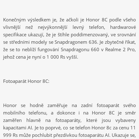
Konečným výsledkem je, že ačkoli je Honor 8C podle všeho
vlivnější než nejvýkonnější levný telefon, hardwarové
specifikace ukazují, že je štíhle poddimenzovaný, ve srovnání
se středními modely se Snapdragonem 636. Je zbytečné říkat,
že se to neblíží fungování Snapdragonu 660 v Realme 2 Pro,
jehož cena je nyní o 1 000 Rs vyšší.
Fotoaparát Honor 8C:
Honor se hodně zaměřuje na zadní fotoaparát svého
mobilního telefonu, a dokonce i na Honor 8C je směr
zaměřen hlavně na fotoaparáty, které jsou vybaveny
kapacitami AI. Je to poprvé, co se telefon Honor 8c za cenu 11
999 Rs může pochlubit přezdívkou fotoaparátu AI. Ukazuje se,