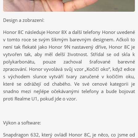
Design a zobrazení:
Honor 8C následuje Honor 8X a další telefony Honor uvedené
v tomto roce se svým šikmým barevným designem. Ačkoli to
není tak flekaté jako Honor 9N nastavený dříve, Honor 8C je
vytvořen tak, aby měl delší životnost. Střídal se od skla k
polykarbonátu, pouze zachoval šrafované barevné
zpracování. Honor vyvolává svůj vzor „Kočičí oko“, když edice
s východem slunce vytváří tvary zaručené v kočičím oku,
které se odrážejí od chabého. Ve své cenové kategorii je
snadno mezi nejlépe očekávanými telefony a bude bojovat
proti Realme U1, pokud jde o vzor.
Výkon a software:
Snapdragon 632, který ovládl Honor 8C, je něco, co jsme od