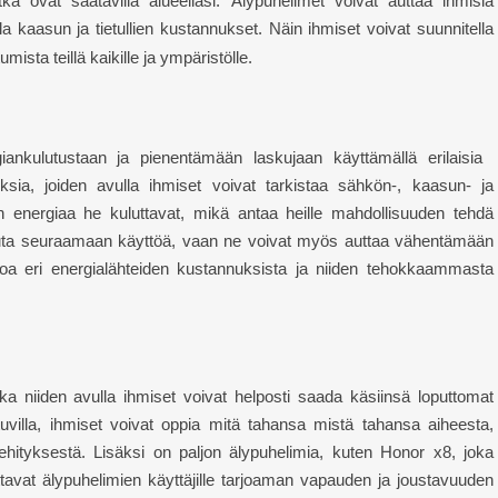
jotka ovat saatavilla alueellasi. Älypuhelimet voivat auttaa ihmisiä
a kaasun ja tietullien kustannukset.
Näin ihmiset voivat suunnitella
ta teillä kaikille ja ympäristölle.
kulutustaan ​​ja pienentämään laskujaan käyttämällä erilaisia ​​
uksia, joiden avulla ihmiset voivat tarkistaa sähkön-, kaasun- ja
 energiaa he kuluttavat, mikä antaa heille mahdollisuuden tehdä
​​auta seuraamaan käyttöä, vaan ne voivat myös auttaa vähentämään
ietoa eri energialähteiden kustannuksista ja niiden tehokkaammasta
 niiden avulla ihmiset voivat helposti saada käsiinsä loputtomat
tuvilla, ihmiset voivat oppia mitä tahansa mistä tahansa aiheesta,
ehityksestä. Lisäksi on paljon älypuhelimia, kuten
H
onor x8, joka
lpottavat älypuhelimien käyttäjille tarjoaman vapauden ja joustavuuden