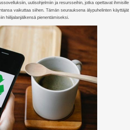
sovelluksiin, uutisohjelmiin ja resursseihin, jotka opettavat ihmisille
mintansa vaikuttaa siihen. Tämän seurauksena älypuhelinten käyttäjät
in hiilijalanjälkensä pienentämiseksi.