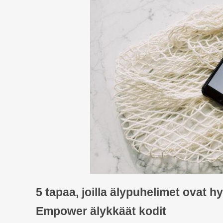
5 tapaa, joilla älypuhelimet ovat h
E
mpower älykkäät kodit