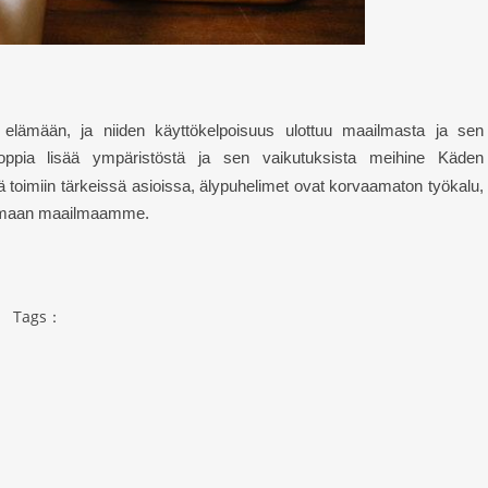
n elämään, ja niiden käyttökelpoisuus ulottuu maailmasta ja sen
pia lisää ympäristöstä ja sen vaikutuksista meihin
e
Käden
ä toimiin tärkeissä asioissa, älypuhelimet ovat korvaamaton työkalu,
tamaan maailmaamme.
Tags：