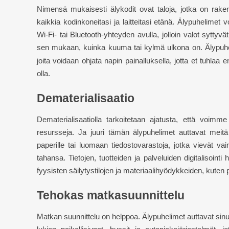
Nimensä mukaisesti älykodit ovat taloja, jotka on raken
kaikkia kodinkoneitasi ja laitteitasi etänä. Älypuhelimet
Wi-Fi- tai Bluetooth-yhteyden avulla, jolloin valot syttyv
sen mukaan, kuinka kuuma tai kylmä ulkona on.
Älypuhe
joita voidaan ohjata napin painalluksella, jotta et tuhlaa ene
olla.
Dematerialisaatio
Dematerialisaatiolla tarkoitetaan ajatusta, että vo
resursseja. Ja juuri tämän älypuhelimet auttavat meit
paperille tai luomaan tiedostovarastoja, jotka vievät vai
tahansa. Tietojen, tuotteiden ja palveluiden digitalisoint
fyysisten säilytystilojen ja materiaalihyödykkeiden, kuten 
Tehokas matkasuunnittelu
Matkan suunnittelu on helppoa. Älypuhelimet auttavat sinu