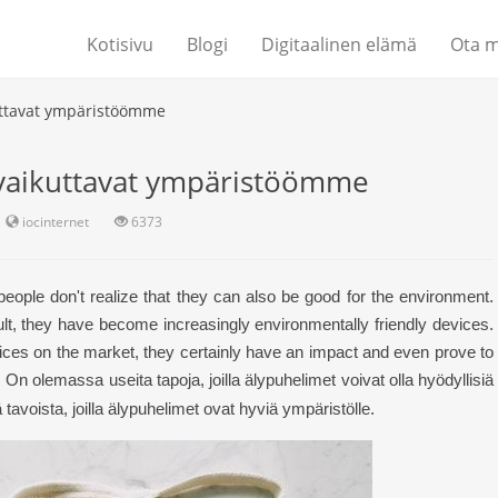
Kotisivu
Blogi
Digitaalinen elämä
Ota m
uttavat ympäristöömme
 vaikuttavat ympäristöömme
iocinternet
6373
people don't realize that they can also be good for the environment.
, they have become increasingly environmentally friendly devices.
ces on the market, they certainly have an impact and even prove to
.
On olemassa useita tapoja, joilla älypuhelimet voivat olla hyödyllisiä
avoista, joilla älypuhelimet ovat hyviä ympäristölle.