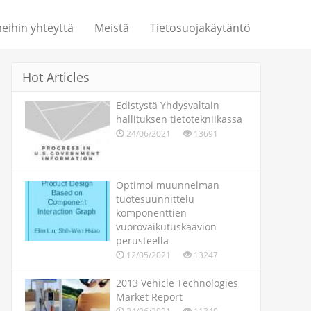
eihin yhteyttä
Meistä
Tietosuojakäytäntö
Hot Articles
Edistystä Yhdysvaltain
hallituksen tietotekniikassa
24/06/2021
13691
Optimoi muunnelman
tuotesuunnittelu
komponenttien
vuorovaikutuskaavion
perusteella
12/05/2021
13247
2013 Vehicle Technologies
Market Report