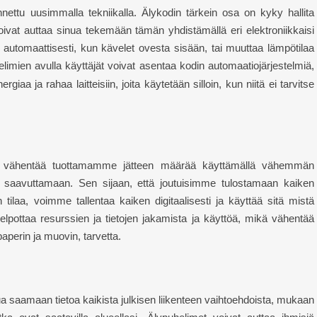
nettu uusimmalla tekniikalla. Älykodin tärkein osa on kyky hallita
 voivat auttaa sinua tekemään tämän yhdistämällä eri elektroniikkaisi
ät automaattisesti, kun kävelet ovesta sisään, tai muuttaa lämpötilaa
limien avulla käyttäjät voivat asentaa kodin automaatiojärjestelmiä,
rgiaa ja rahaa laitteisiin, joita käytetään silloin, kun niitä ei tarvitse
imme vähentää tuottamamme jätteen määrää käyttämällä vähemmän
ä saavuttamaan. Sen sijaan, että joutuisimme tulostamaan kaiken
n tilaa, voimme tallentaa kaiken digitaalisesti ja käyttää sitä mistä
i helpottaa resurssien ja tietojen jakamista ja käyttöä, mikä vähentää
paperin ja muovin, tarvetta.
a saamaan tietoa kaikista julkisen liikenteen vaihtoehdoista, mukaan