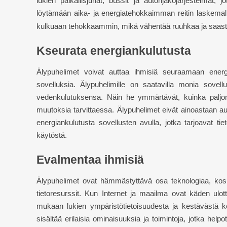
lukien paikallisjunat, bussit ja autonjakojärjestelmät, 
löytämään aika- ja energiatehokkaimman reitin laskemall
kulkuaan tehokkaammin, mikä vähentää ruuhkaa ja saastumis
K
seurata energiankulutusta
Älypuhelimet voivat auttaa ihmisiä seuraamaan energian
sovelluksia. Älypuhelimille on saatavilla monia sovell
vedenkulutuksensa. Näin he ymmärtävät, kuinka paljon
muutoksia tarvittaessa. Älypuhelimet eivät ainoastaan 
energiankulutusta sovellusten avulla, jotka tarjoavat t
käytöstä.
E
valmentaa ihmisiä
Älypuhelimet ovat hämmästyttävä osa teknologiaa, koska
tietoresurssit. Kun Internet ja maailma ovat käden ulot
mukaan lukien ympäristötietoisuudesta ja kestävästä k
sisältää erilaisia ​​ominaisuuksia ja toimintoja, jotka he