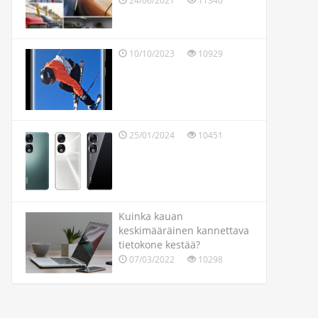
24/06/2021
11340
10/10/2023
10929
25/01/2024
10451
Kuinka kauan
keskimääräinen kannettava
tietokone kestää?
07/03/2022
10298