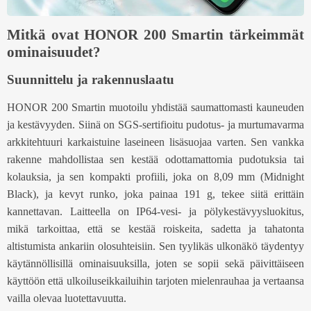
Mitkä ovat HONOR 200 Smartin tärkeimmät
ominaisuudet?
Suunnittelu ja rakennuslaatu
HONOR 200 Smartin muotoilu yhdistää saumattomasti kauneuden
ja kestävyyden. Siinä on SGS-sertifioitu pudotus- ja murtumavarma
arkkitehtuuri karkaistuine laseineen lisäsuojaa varten. Sen vankka
rakenne mahdollistaa sen kestää odottamattomia pudotuksia tai
kolauksia, ja sen kompakti profiili, joka on 8,09 mm (Midnight
Black), ja kevyt runko, joka painaa 191 g, tekee siitä erittäin
kannettavan. Laitteella on IP64-vesi- ja pölykestävyysluokitus,
mikä tarkoittaa, että se kestää roiskeita, sadetta ja tahatonta
altistumista ankariin olosuhteisiin. Sen tyylikäs ulkonäkö täydentyy
käytännöllisillä ominaisuuksilla, joten se sopii sekä päivittäiseen
käyttöön että ulkoiluseikkailuihin tarjoten mielenrauhaa ja vertaansa
vailla olevaa luotettavuutta.