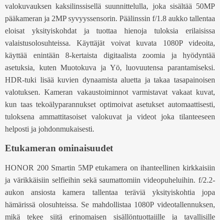
valokuvauksen kaksilinssisellä suunnittelulla, joka sisältää 50MP
pääkameran ja 2MP syvyyssensorin. Päälinssin f/1.8 aukko tallentaa
eloisat yksityiskohdat ja tuottaa hienoja tuloksia erilaisissa
valaistusolosuhteissa. Käyttäjät voivat kuvata 1080P videoita,
käyttää enintään 8-kertaista digitaalista zoomia ja hyödyntää
asetuksia, kuten Muotokuva ja Yö, luovuutensa parantamiseksi.
HDR-tuki lisää kuvien dynaamista aluetta ja takaa tasapainoisen
valotuksen. Kameran vakaustoiminnot varmistavat vakaat kuvat,
kun taas tekoälyparannukset optimoivat asetukset automaattisesti,
tuloksena ammattitasoiset valokuvat ja videot joka tilanteeseen
helposti ja johdonmukaisesti.
Etukameran ominaisuudet
HONOR 200 Smartin 5MP etukamera on ihanteellinen kirkkaisiin
ja värikkäisiin selfieihin sekä saumattomiin videopuheluihin. f/2.2-
aukon ansiosta kamera tallentaa teräviä yksityiskohtia jopa
hämärissä olosuhteissa. Se mahdollistaa 1080P videotallennuksen,
mikä tekee siitä erinomaisen sisällöntuottajille ja tavallisille