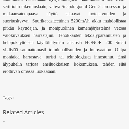
sertifioitu rakennuslaatu, vahva Snapdragon 4 Gen 2 -prosessori ja
mukaansatempaava näyttö takaavat luotettavuuden ja
suorituskyvyn. Suurikapasiteettinen 5200mAh akku mahdollistaa
pitkän käyttöajan, ja monipuolinen kamerajärjestelmä vetoaa
valokuvauksen harrastajiin. Tehokkaiden tekoälyparannusten ja
helppokäyttöisen käyttöliittymän ansiosta HONOR 200 Smart
yhdistää saumattomasti toiminnallisuuden ja innovaation. Olitpa
moniajoa harrastava, turisti tai teknologiasta innostunut, tämä
älypuhelin tarjoaa ensiluokkaisen kokemuksen, tehden siitä
erottuvan omassa luokassaan.
Tags：
Related Articles