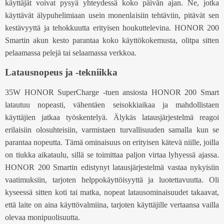
käyttäjät voivat pysyä yhteydessä koko päivän ajan. Ne, jotka
käyttävät älypuhelimiaan usein monenlaisiin tehtäviin, pitävät sen
kestävyyttä ja tehokkuutta erityisen houkuttelevina. HONOR 200
Smartin akun kesto parantaa koko käyttökokemusta, olitpa sitten
pelaamassa pelejä tai selaamassa verkkoa.
Latausnopeus ja -tekniikka
35W HONOR SuperCharge -tuen ansiosta HONOR 200 Smart
latautuu nopeasti, vähentäen seisokkiaikaa ja mahdollistaen
käyttäjien jatkaa työskentelyä. Älykäs latausjärjestelmä reagoi
erilaisiin olosuhteisiin, varmistaen turvallisuuden samalla kun se
parantaa nopeutta. Tämä ominaisuus on erityisen kätevä niille, joilla
on tiukka aikataulu, sillä se toimittaa paljon virtaa lyhyessä ajassa.
HONOR 200 Smartin edistynyt latausjärjestelmä vastaa nykyisiin
vaatimuksiin, tarjoten helppokäyttöisyyttä ja luotettavuutta. Oli
kyseessä sitten koti tai matka, nopeat latausominaisuudet takaavat,
että laite on aina käyttövalmiina, tarjoten käyttäjille vertaansa vailla
olevaa monipuolisuutta.