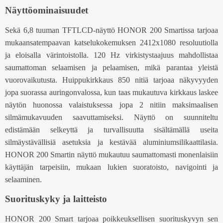
Näyttöominaisuudet
Sekä 6,8 tuuman TFTLCD-näyttö HONOR 200 Smartissa tarjoaa
mukaansatempaavan katselukokemuksen 2412x1080 resoluutiolla
ja eloisalla värintoistolla. 120 Hz virkistystaajuus mahdollistaa
saumattoman selaamisen ja pelaamisen, mikä parantaa yleistä
vuorovaikutusta. Huippukirkkaus 850 nitiä tarjoaa näkyvyyden
jopa suorassa auringonvalossa, kun taas mukautuva kirkkaus laskee
näytön huonossa valaistuksessa jopa 2 nitiin maksimaalisen
silmämukavuuden saavuttamiseksi. Näyttö on suunniteltu
edistämään selkeyttä ja turvallisuutta sisältämällä useita
silmäystävällisiä asetuksia ja kestävää aluminiumsilikaattilasia.
HONOR 200 Smartin näyttö mukautuu saumattomasti monenlaisiin
käyttäjän tarpeisiin, mukaan lukien suoratoisto, navigointi ja
selaaminen.
Suorituskyky ja laitteisto
HONOR 200 Smart tarjoaa poikkeuksellisen suorituskyvyn sen