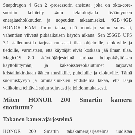
Snapdragon 4 Gen 2 -prosessorin ansiosta, joka on okta-core-
suoritin kehitetty 4nm teknologialla lisääntyneen
energiatehokkuuden ja nopeuden takaamiseksi. 4GB+4GB
HONOR RAM Turbo takaa, että moniajo sujuu sujuvasti,
vähentäen viivettä pitkäaikaisen käytön aikana. Sen 256GB UFS
3.1 -tallennustila tarjoaa runsaasti tilaa ohjelmille, elokuville ja
tiedoille, varmistaen, että käyttäjät eivät koskaan jää ilman tilaa.
MagicOS 8.0 -käyttöjärjestelmä tarjoaa helppokäyttöisen
käyttöliittymän, ja kaksoisstereokaiuttimet tarjoavat
kristallinkirkkaan äänen musiikille, puheluille ja elokuville. Tämä
suorituskyvyn ja ominaisuuksien yhdistelmä takaa, että laaja
valikoima tehtäviä sujuu sujuvasti ja johdonmukaisesti.
Miten HONOR 200 Smartin kamera
suoriutuu?
Takanen kamerajärjestelmä
HONOR 200 Smartin takakamerajärjestelmä uudistaa