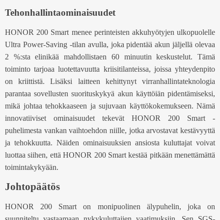
Tehonhallintaominaisuudet
HONOR 200 Smart menee perinteisten akkuhyötyjen ulkopuolelle
Ultra Power-Saving -tilan avulla, joka pidentää akun jäljellä olevaa
2 %:sta elinikää mahdollistaen 60 minuutin keskustelut. Tämä
toiminto tarjoaa luotettavuutta kriisitilanteissa, joissa yhteydenpito
on kriittistä. Lisäksi laitteen kehittynyt virranhallintateknologia
parantaa sovellusten suorituskykyä akun käyttöiän pidentämiseksi,
mikä johtaa tehokkaaseen ja sujuvaan käyttökokemukseen. Nämä
innovatiiviset ominaisuudet tekevät HONOR 200 Smart -
puhelimesta vankan vaihtoehdon niille, jotka arvostavat kestävyyttä
ja tehokkuutta. Näiden ominaisuuksien ansiosta kuluttajat voivat
luottaa siihen, että HONOR 200 Smart kestää pitkään menettämättä
toimintakykyään.
Johtopäätös
HONOR 200 Smart on monipuolinen älypuhelin, joka on
suunniteltu vastaamaan nykykuluttajien vaatimuksiin. Sen SGS-