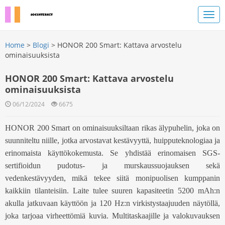
Home
>
Blogi
> HONOR 200 Smart: Kattava arvostelu
ominaisuuksista
HONOR 200 Smart: Kattava arvostelu
ominaisuuksista
06/12/2024
6675
HONOR 200 Smart on ominaisuuksiltaan rikas älypuhelin, joka on
suunniteltu niille, jotka arvostavat kestävyyttä, huipputeknologiaa ja
erinomaista käyttökokemusta. Se yhdistää erinomaisen SGS-
sertifioidun pudotus- ja murskaussuojauksen sekä
vedenkestävyyden, mikä tekee siitä monipuolisen kumppanin
kaikkiin tilanteisiin. Laite tulee suuren kapasiteetin 5200 mAh:n
akulla jatkuvaan käyttöön ja 120 Hz:n virkistystaajuuden näytöllä,
joka tarjoaa virheettömiä kuvia. Multitaskaajille ja valokuvauksen