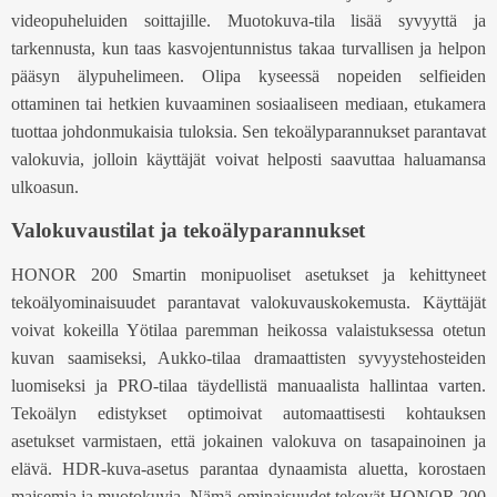
videopuheluiden soittajille. Muotokuva-tila lisää syvyyttä ja
tarkennusta, kun taas kasvojentunnistus takaa turvallisen ja helpon
pääsyn älypuhelimeen. Olipa kyseessä nopeiden selfieiden
ottaminen tai hetkien kuvaaminen sosiaaliseen mediaan, etukamera
tuottaa johdonmukaisia tuloksia. Sen tekoälyparannukset parantavat
valokuvia, jolloin käyttäjät voivat helposti saavuttaa haluamansa
ulkoasun.
Valokuvaustilat ja tekoälyparannukset
HONOR 200 Smartin monipuoliset asetukset ja kehittyneet
tekoälyominaisuudet parantavat valokuvauskokemusta. Käyttäjät
voivat kokeilla Yötilaa paremman heikossa valaistuksessa otetun
kuvan saamiseksi, Aukko-tilaa dramaattisten syvyystehosteiden
luomiseksi ja PRO-tilaa täydellistä manuaalista hallintaa varten.
Tekoälyn edistykset optimoivat automaattisesti kohtauksen
asetukset varmistaen, että jokainen valokuva on tasapainoinen ja
elävä. HDR-kuva-asetus parantaa dynaamista aluetta, korostaen
maisemia ja muotokuvia. Nämä ominaisuudet tekevät HONOR 200