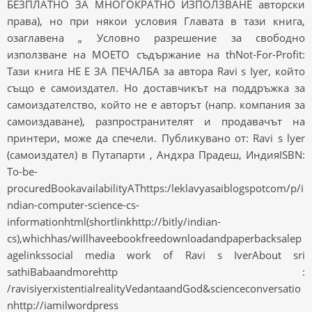
БЕЗПЛАТНО ЗА МНОГОКРАТНО ИЗПОЛЗВАНЕ авторски
права), но при някои условия Главата в тази книга,
озаглавена „ Условно разрешение за свободно
използване на МОЕТО съдържание на thNot-For-Profit:
Тази книга НЕ Е ЗА ПЕЧАЛБА за автора Ravi s Iyer, който
също е самоиздател. Но доставчикът на поддръжка за
самоиздателство, който не е авторът (напр. компания за
самоиздаване), разпространителят и продавачът на
принтери, може да спечели. Публикувано от: Ravi s lyer
(самоиздател) в Путапарти , Андхра Прадеш, ИндияISBN:
To-be-
procuredBookavailabilityAThttps:/leklavyasaiblogspotcom/p/i
ndian-computer-science-cs-
informationhtml(shortlinkhttp://bitly/indian-
cs),whichhas/willhaveebookfreedownloadandpaperbacksalep
agelinkssocial media work of Ravi s IverAbout sri
sathiBabaandmorehttp :
/ravisiyerxistentialrealityVedantaandGod&scienceconversatio
nhttp://iamilwordpress