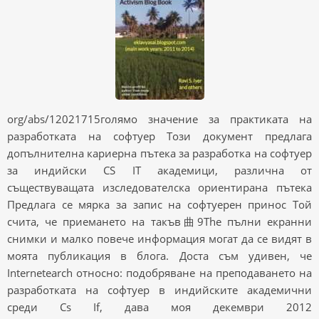
org/abs/12021715голямо значение за практиката на
разработката на софтуер Този документ предлага
допълнителна кариерна пътека за разработка на софтуер
за индийски CS IT академици, различна от
съществуващата изследователска ориентирана пътека
Предлага се мярка за запис на софтуерен принос Той
счита, че приемането на такъв曲9The пълни екранни
снимки и малко повече информация могат да се видят в
моята публикация в блога. Доста съм удивен, че
Internetearch относно: подобряване на преподаването на
разработката на софтуер в индийските академични
среди Cs If, дава моя декември 2012