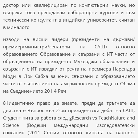
доктор или квалифициран по компютърни науки, но
въпреки това преподавам лабораторни курсове и съм
технически консултант в индийски университет, считан
в миналото
изводи на висши лидери (президенти на държави/
премиер/министри/сенатори на САЩ) относно
образованието Образование и свързани с ИТ части от
обръщението на президента Мукерджи образование и
свързани с ИТ извадки от речта на премиера Нарендра
Моди в Лок Сабха за юни, свързани с образованието
части от състоянието на американския президент Обама
на Съединението 201 4 Реч
81идентично право да знаете, преди да тръгнете да
действате Въпрос във 2-ри президентски дебат на САЩ:
Студент пита за работа след gResearch vs TeachNature and
Science (Водещи международни изследователски
списания )2011 Статии относно липсата на важност