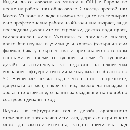
Индия, да се докосна до живота в САЩ и Европа по
време на работа там общо около 2 месеца престой там
Моето SD поле ми даде възможност да се пенсионирам
като професионална работа на 40-годишна възраст, за да
преследвам духовните си стремежи, докато водя прост,
самостоятелен живот Уменията за логически анализ,
които бях научил в училище и колежа (завършил съм
физика), бяха усъвършенствани чрез анализ на сложни
програми и големи софтуерни системи Софтуерният
дизайн и архитектура за създаване на технически
изправни софтуерни системи ме научиха от областта на
SD. Научи ме, че да бъда честен относно грешките,
допуснати от мен, някои от тях, вместо да изпадам в
арогантно отричане, е начин за създаване на по-добър
софтуерен дизайн и код
Научих, че софтуерният код и дизайн, арогантното
отричане не преодолява истината, дори ако отричането
може да замъгли истината, защото триумфира над