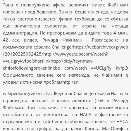
Това е непопулярно афера великият физик Файнман
изправен пред бедствие. За мен беше изненада, че дори
такъв световноизвестен физик трябваше да се сблъска
със значителна съпротива от страна на могъща
администрация. Не препоръчвам да видите това 4 мин.
42 сек. видео, Ричард Файнман - Разследване на
космическата совалка Challengerhttps://webarchiveorg/web
/20120225062425/http://wwwyoutubecom/watch?
v=uclgrykvfpo(shortlinkhttp://bitly/feynman-
ch)forfollowingbrokenlinkbe com/watch v=UCLgRy kvfpO
Официалното мнение сега изглежда, че Файнман е
уловил истинския проблемhttp:/en
wikipediaorg/wiki/richardFeynmanChallengerdisasterНа wiki
страницата по-горе се казва следното (Той е Ричард
Файнман. Той заключи, че оценката за космическата
нестабилност от мениджъра на НАСА е фантастично
нереалистична и той беше особено разгневен, че НАСА
използва тези цифри, за да наеме Криста МакОлиф в