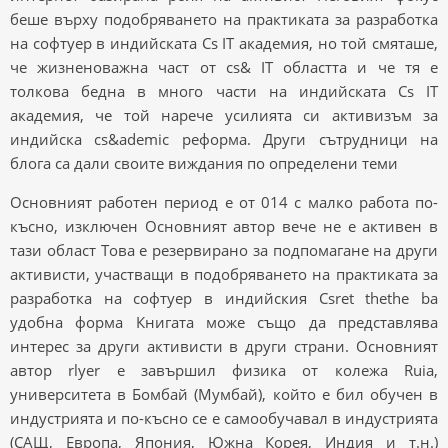
беше върху подобряването на практиката за разработка
на софтуер в индийската Cs IT академия, но той смяташе,
че жизненоважна част от cs& IT областта и че тя е
толкова бедна в много части на индийската Cs IT
академия, че той нарече усилията си активизъм за
индийска cs&ademic реформа. Други сътрудници на
блога са дали своите виждания по определени теми
Основният работен период е от 014 с малко работа по-
късно, изключен Основният автор вече не е активен в
тази област Това е резервирано за подпомагане на други
активисти, участващи в подобряването на практиката за
разработка на софтуер в индийския Csret thethe ba
удобна форма Книгата може също да представлява
интерес за други активисти в други страни. Основният
автор rlyer е завършил физика от колежа Ruia,
университета в Бомбай (Мумбай), който е бил обучен в
индустрията и по-късно се е самообучавал в индустрията
(САЩ, Европа, Япония, Южна Корея, Индия и т.н.)