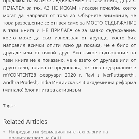
продажба на МОЕТО СЪДЪРЖАНИЕ на тази книга, дори С
ПЕЧАЛБА за тях. АЗ НЕ ИСКАМ никакви печалби, които
могат да направят от това a5 Обърнете внимание, че
това разрешение се отнася само за МОЕТО СЪДЪРЖАНИЕ
в тази книга и НЕ ПРИЛАГА се за малко съдържание,
което може да съм използвал от другаде, което бих
направил всички опити ясно да покажа, че е било от
другаде или от някой друг. Ако някое съдържание на
тази книга не е показано, че е взето от другаде или от
друго тяло, тогава се предполага, че това съдържание е
mYCONTENT28 февруари 2020 г. Ravi s lverPuttaparthi,
Andhra Pradesh, India Индийска Cs it академична реформа
(минало) блог книга за активизъм
Tags：
Related Articles
Напредък в информационните технологии на
правителството на САЩ