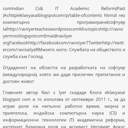
comIndian Cs& IT Academic Reform(Past
)Achttpleklavyasaiblogspotcom/p/table-ofcontents htnrial reo
компютърно програмиране(софтуер
lalhttp://raviiyerteacheswordpresscomMisctopicshttp://ravisi
yermiscblogspotcomEmai@ravilyer
orgFacebookhttp://facebookcom/ravisiyer7Twitterhttp://twitt
ercom/ravisailyeRMмоето мото: Службата на обществото е
служба към Господ
Отдаденост на областта на разработката на софтуер
(международна), която ми даде приличен препитание и
достоен живот
Главният автор Ravi s lyer създаде блога eklavyasai
blogspot com и го използва от септември 2011 г., за да
играе роля на непълно работно време, мирна и
приятелска, индийска компютърна наука (CS) и
информационни технологии (T) академична реформа,
интернет базирана роля на активист Неговият фокус