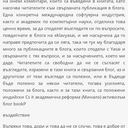
на онези коментари, които са въведени в книгата, като
насочва читателите към свързаната публикация в блога.
Една конкретна международна софтуерна индустрия,
както и академик по компютърни науки, отделиха това
ценно време, за да споделят възгледите си по въпросите,
повдигнати в блога на eklavyasai, и ме насърчиха да го
направя предпочита да си ляга, така че тук му благодаря
много за публикациите в блога, които сподели с Yasai и
свързаните с тях въпроси, и за насърчението, което ми
даде. Читателите са свободни да не се съгласят с
възгледите, изразени в тази книга и свързания блог, аз и
другитози от тези възгледи са полезни, или в бъдеще
бъде полезно за някои читатели, тогава усилията,
положени за блога, както и за тази книга, са положени
индийски Cs it академична реформа (Минало) активизъм
блог bookP
въздействие
Въпреки това, дори и това да не се случи, това е добре от