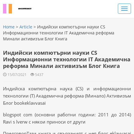
Home
>
Article
> Индийски компютърни науки CS
Информационни технологии IT Академична реформа
Минали активизъм Блог Книга
Индийски компютърни науки CS
Информационни технологии IT Академична
реформа Минали активизъм Блог Книга
15/07/2021
5437
Индийска компютърна наука (CS) и информационни
технологии (T) Академична реформа (Минало) Активизъм
Блог bookeklavvasai
blogspot com (основни работни години: 2011 до 2014)
Ravi s lverw с някои приноси от други
ПредговорТази книга и свързаният с нея блог eklavyasai