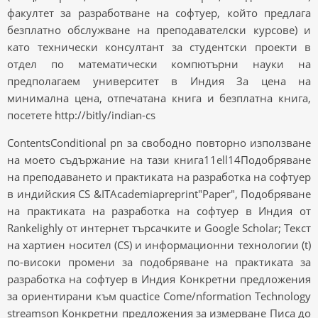
факултет за разработване на софтуер, който предлага
безплатно обслужване на преподавателски курсове) и
като технически консултант за студентски проекти в
отдел по математически компютърни науки на
предполагаем университет в Индия За цена на
минимална цена, отпечатана книга и безплатна книга,
посетете http://bitly/indian-cs
ContentsConditional pn за свободно повторно използване
на моето съдържание на тази книга11ell14Подобряване
на преподаването и практиката на разработка на софтуер
в индийския CS &ITAcademiapreprint"Paper", Подобряване
на практиката на разработка на софтуер в Индия от
Rankelighly от интернет търсачките и Google Scholar; Текст
на хартиен носител (CS) и информационни технологии (t)
по-високи промени за подобряване на практиката за
разработка на софтуер в Индия Конкретни предложения
за ориентирани към quactice Come/nformation Technology
streamson Конкретни предложения за измерване Писа до