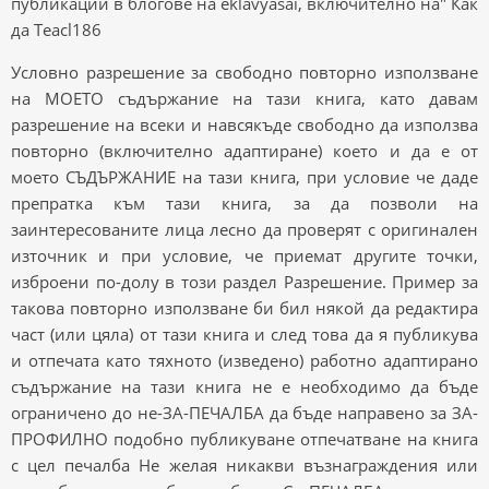
публикации в блогове на eklavyasai, включително на" Как
да Teacl186
Условно разрешение за свободно повторно използване
на МОЕТО съдържание на тази книга, като давам
разрешение на всеки и навсякъде свободно да използва
повторно (включително адаптиране) което и да е от
моето СЪДЪРЖАНИЕ на тази книга, при условие че даде
препратка към тази книга, за да позволи на
заинтересованите лица лесно да проверят с оригинален
източник и при условие, че приемат другите точки,
изброени по-долу в този раздел Разрешение. Пример за
такова повторно използване би бил някой да редактира
част (или цяла) от тази книга и след това да я публикува
и отпечата като тяхното (изведено) работно адаптирано
съдържание на тази книга не е необходимо да бъде
ограничено до не-ЗА-ПЕЧАЛБА да бъде направено за ЗА-
ПРОФИЛНО подобно публикуване отпечатване на книга
с цел печалба Не желая никакви възнаграждения или