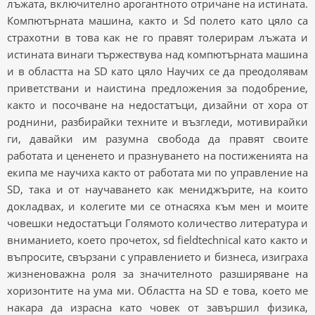
лъжата, включително арогантното отричане на истината.
Компютърната машина, както и Sd полето като цяло са
страхотни в това как не го правят толерирам лъжата и
истината винаги тържествува над компютърната машина
и в областта на SD като цяло Научих се да преодолявам
приветствани и наистина предложения за подобрение,
както и посочване на недостатъци, дизайни от хора от
роднини, разбирайки техните и възгледи, мотивирайки
ги, давайки им разумна свобода да правят своите
работата и цененето и празнуването на постиженията на
екипа ме научиха както от работата ми по управление на
SD, така и от научаването как мениджърите, на които
докладвах, и колегите ми се отнасяха към мен и моите
човешки недостатъци Голямото количество литература и
вниманието, което прочетох, sd fieldtechnical като както и
въпросите, свързани с управлението и бизнеса, изиграха
жизненоважна роля за значителното разширяване на
хоризонтите на ума ми. Областта на SD е това, което ме
накара да израсна като човек от завършил физика,