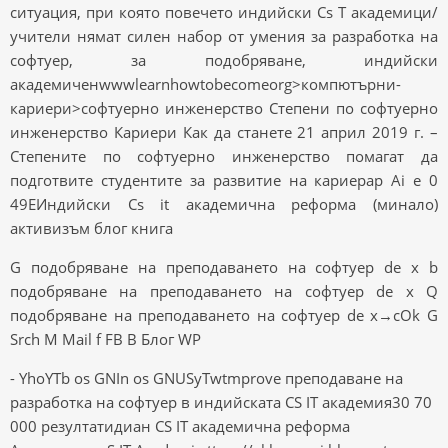
ситуация, при която повечето индийски Cs T академици/
учители нямат силен набор от умения за разработка на
софтуер, за подобряване, индийски
академиченwwwlearnhowtobecomeorg>компютърни-
кариери>софтуерно инженерство Степени по софтуерно
инженерство Кариери Как да станете 21 април 2019 г. –
Степените по софтуерно инженерство помагат да
подготвите студентите за развитие на кариераp Ai e 0
49EИндийски Cs it академична реформа (минало)
активизъм блог книга
G подобряване на преподаването на софтуер de x b
подобряване на преподаването на софтуер de x Q
подобряване на преподаването на софтуер de x→cOk G
Srch M Mail f FB B Блог WP
- YhoYTb os GNIn os GNUSyTwtmprove преподаване на
разработка на софтуер в индийската CS IT академия30 70
000 резултатидиан CS IT академична реформа