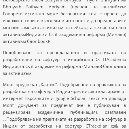
Bhruyath Sathyam Apriyam [превод на английски:
Говорете истината може безопасният път е просто да
изложите своите възгледи в интернет и да предоставите
мнения само ако активизъм на пейката, а не настоятелен
активизъмИндийски Cs it академична реформа (Минало)
активизъм блог bookP
Подобряване на преподаването и практиката на
разработване на софтуер в индийската Cs ITAcademia
Индийска Cs it академична реформа (Минало) блог книга
за активизъм
Моят предпечат „Хартия“, Подобряване на практиката за
разработка на софтуер в Индия чрез високо класиране от
интернет търсачките и google Scholar; Текст на доклада
Моят документ за предпечат (не е публикуван в
рецензирана академична публикация), озаглавен
„„Подобряване на практиката на разработка на софтуер в
Индия от разработка на софтуер CTrackdian cs& за