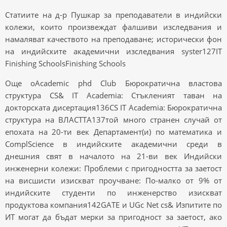
Статиите на д-р Пушкар за преподаватели в индийски
колежи, които произвеждат фалшиви изследвания и
намаляват качеството на преподаване; исторически фон
на индийските академични изследвания syster127IT
Finishing SchoolsFinishing Schools
Още oAcademic phd Club Бюрократична властова
структура CS& IT Academia: Стъкленият таван на
докторската дисертация136CS IT Academia: Бюрократична
структура на ВЛАСТТА137той много странен случай от
епохата на 20-ти век Департамент(и) по математика и
ComplScience в индийските академични среди в
днешния свят в началото на 21-ви век Индийски
инженерни колежи: Проблеми с пригодността за заетост
на висшисти изискват проучване: По-малко от 9% от
индийските студенти по инженерство изискват
продуктова компания142GATE и UGc Net cs& Изпитите по
ИТ могат да бъдат мерки за пригодност за заетост, ако