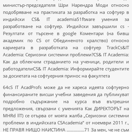
министър-председателя Шри Нарендра Моди относно
подобряване на практиката за разработка на софтуер в
индийски CS& IT academia51ftware умения за
разработване на софтуер. Индийски завършили cs -
Резултати от търсене в google Коментари (на бивш
академик по CS от Обединеното кралство) относно
кариерата в разработката на софтуер TrackCs&IT
Academia: Сериозни системни проблеми?CS& IT Academia:
Как да облекчим страданието на ученици, родители и
работодателиCS& IT Academia: Информирайте студентите
за досиетата на софтуерния принос на факултета
64cS IT AcadProfs може да не хареса идеята софтуерно
финансираните висши учебни заведения да публикуват
подробно съдържание на курса във вътрешни
предложения, свързани с уменията Как ДИРЕКТОРЪТ на
MHRd llT) се отърва от моята жалба „Сериозни системни
проблеми в индийската CSAcademia“ от ноември 2011 г.,
НЕ ПРАВЯ НИЩО НАИСТИНА ……………71 За мен, че не съм