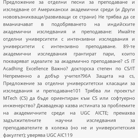
Предложение за отделни песни за преподаване и
изследване от Американски академични среди (и Други
нововъзникващи/развиващи се страни) Не трябва да се
вманиачават в подобряването на индийските
академични изследвания и преподаване: Имайте
отделни университети с интензивни изследвания и
университети с интензивно преподаване. 89-те
академични изследвания грантират пари, които
покваряват идеалите за академично преподаване? cS IT
Acadhing Excellence Важно? докторска степен по CS/IT
Непременно a добър учител?96A Защита на cs,
Предложение за отделни университетски класации за
изследвания и преподаване101 Трябва ли проектът
MTech (CS) да бъде ориентиран към CS или софтуерно
инженерство? Джавадекар казва истината за проблемите
на академичните среди на UGC AICTE; премахва
задължителните научни изследвания за
преподавателите в колежа (но не и университетския
факултет); уверява UGC AIC119