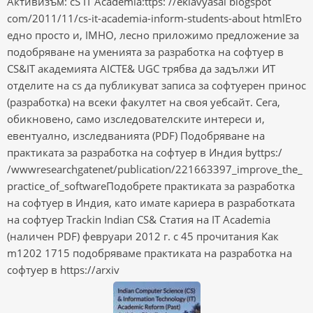
Активизъм: cS IT Academia:ttps: //eklavyasai blogspot
com/2011/11/cs-it-academia-inform-students-about htmlЕто
едно просто и, IMHO, лесно приложимо предложение за
подобряване на уменията за разработка на софтуер в
CS&IT академията AICTE& UGC трябва да задължи ИТ
отделите на cs да публикуват записа за софтуерен принос
(разработка) на всеки факултет на своя уебсайт. Сега,
обикновено, само изследователските интереси и,
евентуално, изследванията (PDF) Подобряване на
практиката за разработка на софтуер в Индия byttps:/
/wwwresearchgatenet/publication/221663397_improve_the_
practice_of_softwareПодобрете практиката за разработка
на софтуер в Индия, като имате кариера в разработката
на софтуер Trackin Indian CS& Статия на IT Academia
(наличен PDF) февруари 2012 г. с 45 прочитания Как
m1202 1715 подобряваме практиката на разработка на
софтуер в https://arxiv