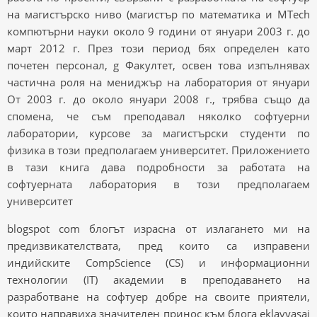
на магистърско ниво (магистър по математика и MTech
компютърни науки около 9 години от януари 2003 г. до
март 2012 г. През този период бях определен като
почетен персонал, g Факултет, освен това изпълнявах
частична роля на мениджър на лаборатория от януари
От 2003 г. до около януари 2008 г., трябва също да
спомена, че съм преподавал няколко софтуерни
лаборатории, курсове за магистърски студенти по
физика в този предполагаем университет. Приложението
в тази книга дава подробности за работата на
софтуерната лаборатория в този предполагаем
университет
blogspot com блогът израсна от излагането ми на
предизвикателствата, пред които са изправени
индийските CompScience (CS) и информационни
технологии (IT) академии в преподаването на
разработване на софтуер добре на своите приятели,
които направиха значителен принос към блога eklavyasai