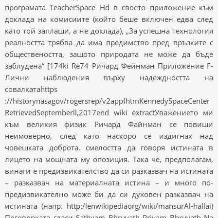
програмата TeacherSpace Hd в своето приложение към
доклада на комисиите (който беше включен едва след
като той заплаши, а не доклада), „За успешна технология
реалността трябва да има предимство пред връзките с
обществеността, защото природата не може да бъде
заблудена“ [174ki Re74 Ричард Фейнман Приложение F-
Лични наблюдения върху надеждността на
совалкатаhttps
://historynasagov/rogersrep/v2appfhtmKennedySpaceCenter
RetrievedSeptemberll,2017end wiki extractУважението ми
към великия физик Ричард Файнман се повиши
неимоверно, след като наскоро се издигнах над
човешката доброта, смелостта да говоря истината в
лицето на мощната му опозиция. Така че, предполагам,
винаги е предизвикателство да си разказвач на истината
– разказвач на материалната истина – и много по-
предизвикателно може би да си духовен разказвач на
истината (напр. http:/lenwikipediaorg/wiki/mansurAl-hallai)
Поговорката гласи Sathyam Bhruyath Priyam Bhruyath Na