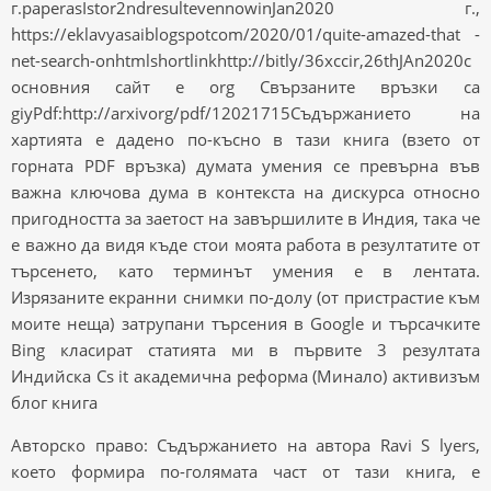
г.paperasIstor2ndresultevennowinJan2020 г.,
https://eklavyasaiblogspotcom/2020/01/quite-amazed-that -
net-search-onhtmlshortlinkhttp://bitly/36xccir,26thJAn2020с
основния сайт е org Свързаните връзки са
giyPdf:http://arxivorg/pdf/12021715Съдържанието на
хартията е дадено по-късно в тази книга (взето от
горната PDF връзка) думата умения се превърна във
важна ключова дума в контекста на дискурса относно
пригодността за заетост на завършилите в Индия, така че
е важно да видя къде стои моята работа в резултатите от
търсенето, като терминът умения е в лентата.
Изрязаните екранни снимки по-долу (от пристрастие към
моите неща) затрупани търсения в Google и търсачките
Bing класират статията ми в първите 3 резултата
Индийска Cs it академична реформа (Минало) активизъм
блог книга
Авторско право: Съдържанието на автора Ravi S lyers,
което формира по-голямата част от тази книга, е