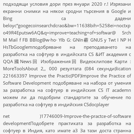
подходящи условия дори през януари 2020 г.! Изрязани
екранни снимки на някои сродни търсения в Google и
Bing са дадени
beloyc“googecoinsearchdcrao&bw=11638bih=5258ei=noctxp
o49R4Eputsw6AQ&q=improve+teaching+of+softwar@ Srch
M Mail f FB BBlog@w·ho· YIb G: GNIn霾 GNUS y Twt I NP H
HsTbGooglemподобряване на преподаването на
разработка на софтуер в индийската CS &ИТ академия c
QQA國News回 Изображения回 Видеоклипове Карти :
MoreToolsAbout 2,, 000 резултата (084 секунди)lication
221663397 Improve the Practic(PDF)Improve the Practice of
Software Development подобряване на набора от умения
за разработка на софтуер в индийския CS IT academn
можем ли да подобрим стандартите за обучение по
разработка на софтуер в индийския CSdocplayer
net )17746009-Improve-the-practce-of-software
developmentПодобрете практиката за разработка на
софтуер в Индия, като имате a3 За тази доста странна