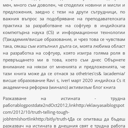
мен, много съм доволен, че споделих новини и мисли и
предложения, заедно с тези на други сътрудници, по
важния въпрос за подобряване на преподавателската
практика за разработване на софтуер в индийската
компютърна наука (CS) и информационни технологии
(Т)академия/висше образование, и чрез това се чувствам
така, сякаш съм изпълнил дълга си, моята любима област
на разработка на софтуер, която изигра голяма роля в
превръщането ми в това, което съм днес Обърнете
внимание на някои от мненията и предложенията, че
тази книга може да се отнася за othetries'cs& Iacademia/
висше образование Ravi s, iverI март 2020 индийска Cs it
академична реформа (минало) активизъм блог книга
Разказване на истината - трудна
работаblogpostdate2ndOct2012,linkhttp:/eklavyasaiblogspot
com/2012/10/truth-telling-tough-
jobhtmlshortlinkhttp:/bitly/truth-tДа се ​​опитваш да бъдеш
разказвач на истината в днешния свят е трудна работа