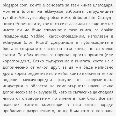
blogspot com, който е основата за тази книга Благодаря,
момчета Блогът на eklavyasai изброява сътрудниците
тукhttps:/eklavyasaiblogspotcom/p/contributorshtmlСътруд
ниците/приятелите, които са се съгласили псевдонимът/
името им да бъде споменат в тази книга, са Anakin
(псевдоним)2 Vaddadi kartick-(псевдоним, използван в
eklavyasai блог: Picard) Допринасят в публикациите в
блога и свързаните части на тази книга, но са малко
статии. Те обикновено се наричат ​​просто приятел (или
кореспондент), Всяко съдържание в книгата, което не е
допринесено от някой друг, за да ми бъде написано
друго кореспондентите по имейл, които включват някои
водещи международни фигури от академичната
индустрия в областта на компютърните науки, също
допринесоха за eklavyasai bl, като се съгласиха да споделя
някои от отговорите им по имейл в този блог. Все пак
включих техните коментари в тази книга поради
проблеми с разрешението, но ще бъда като се позовава