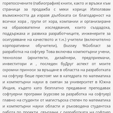
горепосочените (пабиография) книги, както и връзки към
страници за продажба с меки корици Използвам
възможността да изразя дълбоката си благодарност на
всички хора , групи от хора, компании и организиране
на образователни изследвания, които създадоха,
поддържаха и развиха разработчиците, инженерите за
осигуряване на качеството и т.н.) учители (включително
корпоративни обучители), (bussey %Gобласт за
разработка на софтуер Това включва компютърни учени,
технолози (архитекти, дизайнери, предприемачи,
инвеститори и , последен буДруг аспект от моите
скромни приноси за връщане в областта на разработката
на софтуер беше престоят ми в катедрата по математика
и компютърни науки в смятан за университет в Южна
Индия, където като безплатно предаване преподавах
софтуерни програми (курсове за разработка на софтуер)
главно на студенти от магистърска степен по математика
и компютърни науки области и ръководена студентска
работа по проекти, свързани с разработката на софтуер