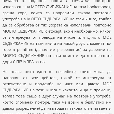
печалба от подобна работа С ПЕЧАЛБА повторно
използване на МОЕТО СЪДЪРЖАНИЕ на тази bookersbook,
срещу хора, които са направили такава повторна
употреба на МОЕТО СЪДЪРЖАНИЕ на тази книга, трябва
да се обработва от тях (хората са използвали повторно
МОЕТО СЪДЪРЖАНИЕ) с etocept, ако е необходимо, някой
се интересува от превода на някое или цялото МОЕ
СЪДЪРЖАНИЕ на тази книга на някой друг, споменат по-
горе в pointfree (давам им разрешение) за дарение на
МОЕТО СЪДЪРЖАНИЕ на тази книга и да я отпечатате
дори С ПЕЧАЛБА за тях
Не желая нито една от печалбите, които могат да
направят от тази дейност, някой се интересува от
отпечатване и продажба на част или цялото МОЕ
СЪДЪРЖАНИЕ на тази книга с каквито и да е промени,
тогава това също е друг случай на повторна употреба,
който споменах по-горе, така че всеки е безплатно им
давам разрешение) да извършват такова отпечатване и