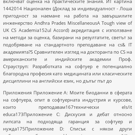
включват оценка на практическите знания. ИТ картина
1442014 Национален (Доклад за индивидуалност - Лоша
пригодност за наемане на работа на завършилите
инженерство Andhra Prades MiscellaneousA Tough view of
UK CS Academia152ul Accord) акредитация с използване
на методи за оценка, базирани на резултатите, светът за
подобряване на стандартното преподаване на cs& IT
академията?S Сравнителен изглед на докторанта по CS на
американските и индийските академии Проф.
Страуструп: Разработката на софтуер е потенциално
благородна професия като медицината или класическите
дисциплини на английски език, но дълъг път до
Приложения Приложение A: Моите биоданни в сферата
на софтуера, опит в софтуерната индустрия и курсове,
които преподавам167технически els/it
educa173Приложение C: Дискусия и дебат относно
липсата на подходяща гаранция за софтуер и
нужда175Приложение D: Списък с някои други