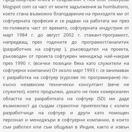
blogspot com са част от моите задължения за humbutions,
което стана възможно благодарение на приходите ми от
софтуерната професия и се радвах на работата ми през
по-голямата част от времето, софтуерната индустрия от
март 1984 г. до август 2002 г. стажант-програмист,
напредващ през годините до програмист/аналитик
(разработчик на софтуер ), ръководител на проекта,
ръководен от проекта софтуерен мениджър най-накрая
през 1990 г. (всички позиции бяха като служители на
софтуерни компании) От около март 1993 г. се занимавах
с разработка на софтуер (курсове по програмиране) по-
късно независим технически консултант (вече не
служител), което продължи, докато не поех комерсиален
областта на разработката на софтуер (SD) ми даде
възможност да създам страхотни приятелства с колеги
разработчици на софтуер и други като помощен
персонал и мениджъри в софтуерни компании, в които
съм работил или съм общувал в Индия, както и извън