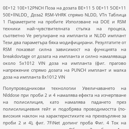
0E+12 10E+12PNCH Поза на дозата BE+11 5 0E+11 5OE+11
50E+llNLDD_ Доза2 RSM-VHRK спрямо NLDD, VTn Таблица
1 Параметрите на пробите Използване на DOE и RSM
техники най-чувствителната стъпка на процеса,
съответно Ve регулиране на импланта и NLDD имплант
Тези два параметъра бяха модифицирани. Резултатите от
RSM показват силна зависимост на функцията на
breakdovtage от дозата на импланта и силно намаляваща
около 5x1012 VIN доза на импланта (фиг. прагово
напрежение спрямо дозата на PUNCH имплант и малка
доза на импланта 8x1012 VIN
Полупроводникови технологии Увеличаването на
Nlddose при проби 2 и 4 намалява ефекта на изчерпване
на полисилиция, като намалява падането през
полисилициевия гейт и подобрява проводимостта (по-
високия наклон на характеристиките на прехвърляне за
проби 2 и 4), фиг. 7FiNet допинг проба Фиг. 4 Ток на