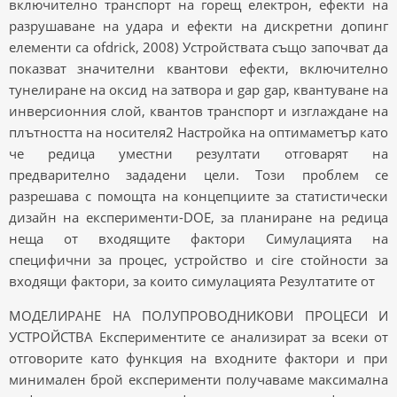
включително транспорт на горещ електрон, ефекти на
разрушаване на удара и ефекти на дискретни допинг
елементи са ofdrick, 2008) Устройствата също започват да
показват значителни квантови ефекти, включително
тунелиране на оксид на затвора и gap gap, квантуване на
инверсионния слой, квантов транспорт и изглаждане на
плътността на носителя2 Настройка на оптимаметър като
че редица уместни резултати отговарят на
предварително зададени цели. Този проблем се
разрешава с помощта на концепциите за статистически
дизайн на експерименти-DOE, за планиране на редица
неща от входящите фактори Симулацията на
специфични за процес, устройство и cire стойности за
входящи фактори, за които симулацията Резултатите от
МОДЕЛИРАНЕ НА ПОЛУПРОВОДНИКОВИ ПРОЦЕСИ И
УСТРОЙСТВА Експериментите се анализират за всеки от
отговорите като функция на входните фактори и при
минимален брой експерименти получаваме максимална