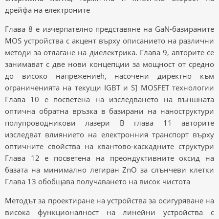
дрейфа на електроните
Глава 8 е изчерпателно представяне на GaN-базираните
MOS устройства с акцент върху описанието на различни
методи за отлагане на диелектрика. Глава 9, авторите се
занимават с две нови концепции за мощност от средно
до високо напрежениеh, насочени директно към
ограниченията на текущи IGBT и S] MOSFET технологии
Глава 10 е посветена на изследването на външната
оптична обратна връзка в базирани на наноструктури
полупроводникови лазери В глава 11 авторите
изследват влиянието на електронния транспорт върху
оптичните свойства на квантово-каскадните структури
Глава 12 е посветена на преондуктивните оксид на
базата на минимално легиран ZnO за слънчеви клетки
Глава 13 обобщава получаването на висок чистота
Методът за проектиране на устройства за осигуряване на
висока функционалност на линейни устройства с