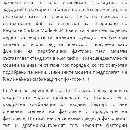
заключенията от това изследване. Преоценка на
зададените фактори и стратегията на експериментиране.
експериментите са ключовата точка на процеса на
оптимизация dnts се използват за генериране на
Response Surface Model-RSM Взети са в aceinear модели,
където отговорите са линейни функции на фактори
модели от втори ред за по-високи, получени като
функции на параболични фактори; тези модели
съставляват стандарта в RSM techni. Трансценденталните
модели за дизайн от по-висок порядък, който осигурява
подобрени техники. Линейните модели предполагат, че
R е линейна комбинация от фактори fi, fi,
fn WhenThe experimentsstar Те са лесно проектирани и
квадратните модели предполагат, че отговорът Ri е
квадратна комбинация от входни фактори с две
степенни степени на факторите и продуктите на
факторите. По този начин се взема предвид факторният
тип и дробно-факторният тип, Пълните факторни