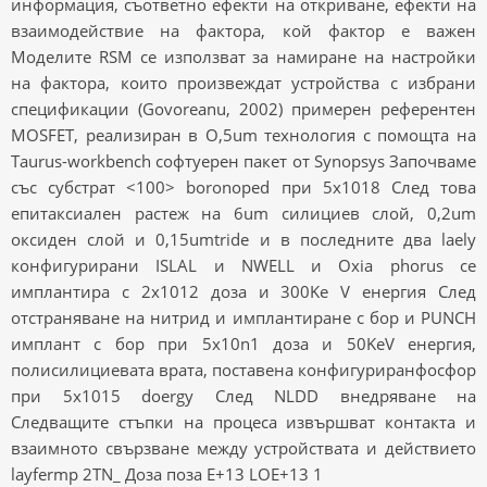
информация, съответно ефекти на откриване, ефекти на
взаимодействие на фактора, кой фактор е важен
Моделите RSM се използват за намиране на настройки
на фактора, които произвеждат устройства с избрани
спецификации (Govoreanu, 2002) примерен референтен
MOSFET, реализиран в O,5um технология с помощта на
Taurus-workbench софтуерен пакет от Synopsys Започваме
със субстрат <100> boronoped при 5x1018 След това
епитаксиален растеж на 6um силициев слой, 0,2um
оксиден слой и 0,15umtride и в последните два laely
конфигурирани ISLAL и NWELL и Oxia phorus се
имплантира с 2x1012 доза и 300Ke V енергия След
отстраняване на нитрид и имплантиране с бор и PUNCH
имплант с бор при 5x10n1 доза и 50KeV енергия,
полисилициевата врата, поставена конфигуриранфосфор
при 5x1015 doergy След NLDD внедряване на
Следващите стъпки на процеса извършват контакта и
взаимното свързване между устройствата и действието
layfermp 2TN_ Доза поза E+13 LOE+13 1