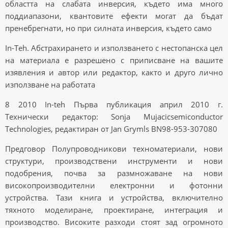
областта на слабата инверсия, където има много
поддиапазони, квантовите ефекти могат да бъдат
пренебрегнати, но при силната инверсия, където само
In-Teh. Абстрахирането и използването с нестопанска цел
на материала е разрешено с приписване на вашите
изявления и автор или редактор, както и друго лично
използване на работата
8 2010 In-teh Първа публикация април 2010 г.
Технически редактор: Sonja Mujacicsemiconductor
Technologies, редактиран от Jan Grymls BN98-953-307080
Предговор Полупроводникови техноматериали, нови
структури, производствени инструменти и нови
подобрения, почва за размножаване на нови
високопроизводителни електронни и фотонни
устройства. Тази книга и устройства, включително
тяхното моделиране, проектиране, интеграция и
производство. Високите разходи стоят зад огромното