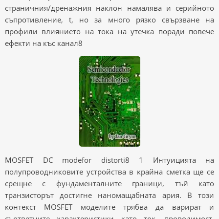
страничния/дренажния наклон намалява и серийното
съпротивление, t, но за много рязко свързване на
профили влиянието на тока на утечка поради повече
ефекти на къс канал8
MOSFET DC modefor distorti8 1 Интуицията на
полупроводниковите устройства в крайна сметка ще се
срещне с фундаменталните граници, тъй като
транзисторът достигне наномащабната ария. В този
контекст MOSFET моделите трябва да варират и
съответните характеристики като ток, проводимост,