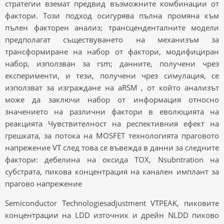
стратегии вземат предвид възможните комбинации от
фактори. Този подход осигурява пълна промяна към
пълен факторен анализ; трансценденталните модели
предполагат съществуването на механизъм за
трансформиране на набор от фактори, модифициран
набор, използван за rsm; данните, получени чрез
експерименти, и тези, получени чрез симулация, се
използват за изграждане на aRSM , от който анализът
може да заключи набор от информация относно
значението на различни фактори в еволюцията на
реакцията Чувствителност на респективния ефект на
грешката, за потока на MOSFET технологията праговото
напрежение VT след това се въвежда в данни за следните
фактори: дебелина на оксида TOX, Nsubntration на
субстрата, пикова концентрация на канален имплант за
прагово напрежение
Semiconductor Technologiesadjustment VTPEAK, пиковите
концентрации на LDD източник и дрейн NLDD пиково