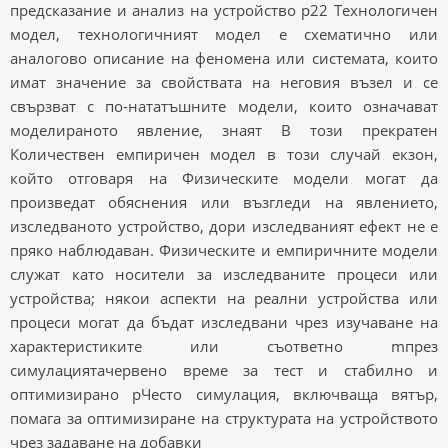
предсказание и анализ на устройство p22 Технологичен
модел, технологичният модел е схематично или
аналогово описание на феномена или системата, които
имат значение за свойствата на неговия възел и се
свързват с по-нататъшните модели, които означават
моделираното явление, знаят В този прекратен
Количествен емпиричен модел в този случай екзон,
който отговаря на Физическите модели могат да
произведат обяснения или възгледи на явлението,
изследваното устройство, дори изследваният ефект не е
пряко наблюдаван. Физическите и емпиричните модели
служат като носители за изследваните процеси или
устройства; някои аспекти на реални устройства или
процеси могат да бъдат изследвани чрез изучаване на
характеристиките или съответно mпрез
симулациятачервено време за тест и стабилно и
оптимизирано pЧесто симулация, включваща вятър,
помага за оптимизиране на структурата на устройството
чрез задаване на добавки