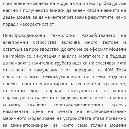
прилагане на модела на модела Също така трябва да сме
наясно с полученото винаги да знаем ограниченията на
даден модел, за да не интерпретираме резултатите. само
поради некоректност от
Полупроводникови технологии Разработването на
електронни устройства включва много тестове и
остатъци за производство, докато не се оформят Модели
на Impldevice, симулация и анализ, могат сега и в бъдеще
да намалят значително грубата оценка на спестяванията
от анализ и симулация е от порядъка на 40% Този
процент зависи тежки&условията на всеки отделен
проект Пълното елиминиране на тестовете и скраповете,
възможни днес поради несигурността на много
параметри на наличните модели, които вече са много
сложни, особено квантово-механичният аспект,
намалената цена на цената на експериментално-
меричното моделиране на устройствата става по-важно
за миниатюризиран, за който само големи модели