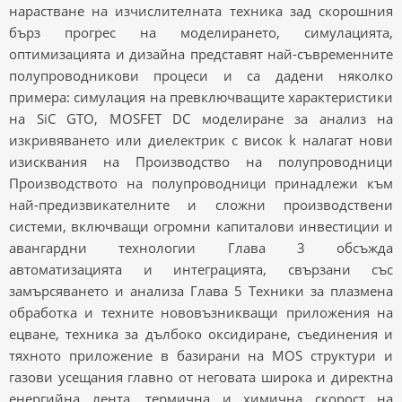
нарастване на изчислителната техника зад скорошния
бърз прогрес на моделирането, симулацията,
оптимизацията и дизайна представят най-съвременните
полупроводникови процеси и са дадени няколко
примера: симулация на превключващите характеристики
на SiC GTO, MOSFET DC моделиране за анализ на
изкривяването или диелектрик с висок k налагат нови
изисквания на Производство на полупроводници
Производството на полупроводници принадлежи към
най-предизвикателните и сложни производствени
системи, включващи огромни капиталови инвестиции и
авангардни технологии Глава 3 обсъжда
автоматизацията и интеграцията, свързани със
замърсяването и анализа Глава 5 Техники за плазмена
обработка и техните нововъзникващи приложения на
ецване, техника за дълбоко оксидиране, съединения и
тяхното приложение в базирани на MOS структури и
газови усещания главно от неговата широка и директна
енергийна лента, термична и химична скорост на