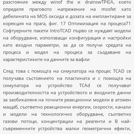
разстояние между winof the и drainswTP∈A, което
определя праговото напрежение на mosfet като
дебелината на MOS оксида и дозата на имплантиране за
корекция на прага, фиг. 17 Оптимизация на процеса71
Софтуерните пакети IntroTCAD първо се нуждаят модели
на оборудване, използващи конфигурация и настройки
като входни параметри, за да се получи средата на
процеса и модел на процеса за създаване на
характеристиките на данните за вафли
След това с помощта на симулатора на процес TCAD се
получава състоянието на пластината и с помощта на
симулатора на устройство TCAd се получават
производителността на устройството и входните данни
за заобикаляне на точните реакционни модели в атомен
мащаб, съответно реакционни енергии, скорости, канали
и модели на технологично оборудване, съответно
газови потоци, концентрации на реагенти и В най-
съвременните устройства малки геометрични ефекти,