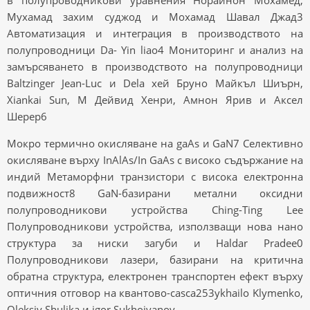
в полупроводникови уравнения Норайнон Мохамед,
Мухамад захим суджод и Мохамад Шавал Джад3
Автоматизация и интеграция в производството на
полупроводници Da- Yin liao4 Мониторинг и анализ на
замърсяването в производството на полупроводници
Baltzinger Jean-Luc и Dela хей Бруно Майкъл Шиърн,
Xiankai Sun, М Дейвид Хенри, Амнон Ярив и Аксел
Шерер6
Мокро термично окисляване на gaAs и GaN7 Селективно
окисляване върху InAlAs/In GaAs с високо съдържание на
индий Метаморфни транзистори с висока електронна
подвижност8 GaN-базирани метални оксидни
полупроводникови устройства Ching-Ting Lee
Полупроводникови устройства, използващи нова нано
структура за ниски загуби и Haldar Pradee0
Полупроводникови лазери, базирани на критична
обратна структура, електронен транспортен ефект върху
оптичния отговор на квантово-casca253ykhailo Klymenko,
Oleksiy Shulika и igor Sukhoivanov