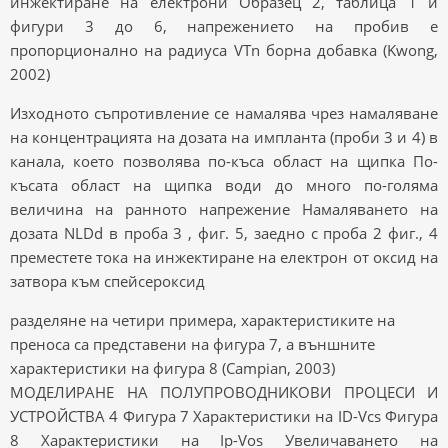
инжектиране на електрони Образец 2, таблица 1 и
фигури 3 до 6, напрежението на пробив е
пропорционално на радиуса VTn борна добавка (Kwong,
2002)
Изходното съпротивление се намалява чрез намаляване
на концентрацията на дозата на импланта (проби 3 и 4) в
канала, което позволява по-къса област на щипка По-
късата област на щипка води до много по-голяма
величина на ранното напрежение Намаляването на
дозата NLDd в проба 3 , фиг. 5, заедно с проба 2 фиг., 4
преместете тока на инжектиране на електрон от оксид на
затвора към спейсероксид
разделяне на четири примера, характеристиките на
преноса са представени на фигура 7, а външните
характеристики на фигура 8 (Campian, 2003)
МОДЕЛИРАНЕ НА ПОЛУПРОВОДНИКОВИ ПРОЦЕСИ И
УСТРОЙСТВА 4 Фигура 7 Характеристики на ID-Vcs Фигура
8 Характеристики на Ip-Vos Увеличаването на