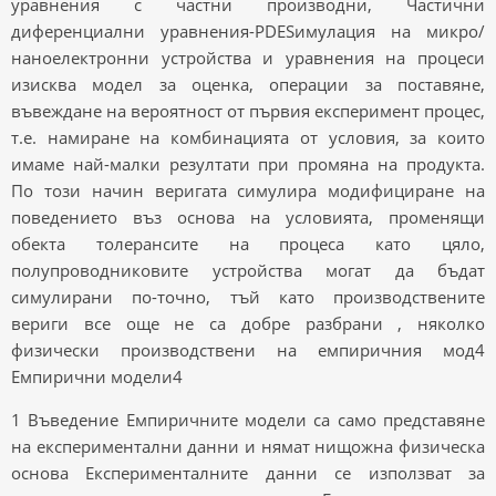
уравнения с частни производни, Частични
диференциални уравнения-PDESимулация на микро/
наноелектронни устройства и уравнения на процеси
изисква модел за оценка, операции за поставяне,
въвеждане на вероятност от първия експеримент процес,
т.е. намиране на комбинацията от условия, за които
имаме най-малки резултати при промяна на продукта.
По този начин веригата симулира модифициране на
поведението въз основа на условията, променящи
обекта толерансите на процеса като цяло,
полупроводниковите устройства могат да бъдат
симулирани по-точно, тъй като производствените
вериги все още не са добре разбрани , няколко
физически производствени на емпиричния мод4
Емпирични модели4
1 Въведение Емпиричните модели са само представяне
на експериментални данни и нямат нищожна физическа
основа Експерименталните данни се използват за