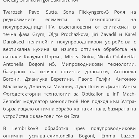
Tvarozek, Pavol Sutta, Sona Flickyngerov3 Роля на
редкоземните елементи в технологията на
полупроводници lll-V, възстановени от епитаксиан в
течна фаза Grym, Olga Prochazkova, Jiri Zavadil и Karel
Dansksed нелинейни полупроводникови устройства с
вертикална кухина за изцяло оптична обработка на
сигнали Клаудио Порзи , Mircea Guina, Nicola Calabretta,
Antonella Bogoni и5, Мипроводникови технологии,
базирани на изцяло оптични джапанки, Антонела
Богони, Джанлука Беретини, Паоло Гелфи, Антонио
Малакаме, Джанлука Мелони, Лука Поти и Джинг Уангм
Фотодетекторни технологии за Opticalion в InP Mach-
Zehnder модулатор монолитно8 Нов подход към Ултра-
бърза изцяло оптична обработка на сигнала, базирана на
устройства с квантови точки Ezra
B Lembrikov9 обработка чрез полупроводникови
оптични усилвателиntonella Bogoni, Emma Lazzer,