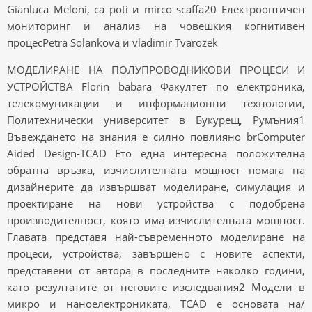
Gianluca Meloni, ca poti и mirco scaffa20 Електрооптичен
мониторинг и анализ на човешкия когнитивен
процесPetra Solankova и vladimir Tvarozek
МОДЕЛИРАНЕ НА ПОЛУПРОВОДНИКОВИ ПРОЦЕСИ И
УСТРОЙСТВА Florin babara Факултет по електроника,
телекомуникации и информационни технологии,
Политехнически университет в Букурещ, Румъния1
Въвеждането на знания е силно повлияно brComputer
Aided Design-TCAD Ето една интересна положителна
обратна връзка, изчислителната мощност помага на
дизайнерите да извършват моделиране, симулация и
проектиране на нови устройства с подобрена
производителност, която има изчислителната мощност.
Главата представя най-съвременното моделиране на
процеси, устройства, завършено с новите аспекти,
представени от автора в последните няколко години,
като резултатите от неговите изследвания2 Модели в
микро и наноелектрониката, TCAD е основата на/