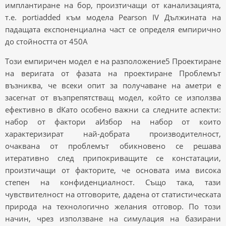
имплантиране на бор, произтичащи от канализацията,
т.е. portiadded към модела Pearson IV Дължината на
падащата експоненциална част се определя емпирично
до стойността от 450A
Този емпиричен модел е на разположение5 Проектиране
на веригата от фазата на проектиране Проблемът
възниква, че всеки опит за получаване на аметри е
засегнат от възпрепятстващ модел, който се използва
ефективно в dКато особено важни са следните аспекти:
набор от фактори aИзбор на набор от които
характеризират най-добрата производителност,
очаквана от проблемът обикновено се решава
итеративно след припокриващите се констатации,
произтичащи от факторите, че основата има висока
степен на конфиденциалност. Също така, тази
чувствителност на отговорите, дадена от статистическата
природа на технологично желания отговор. По този
начин, чрез използване на симулация на базирани