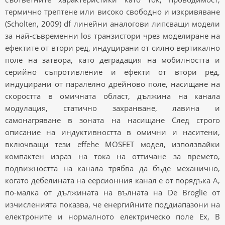
термично трептене или високо свободно и изкривяване
(Scholten, 2009) df линейни аналогови липсващи модели
за най-съвременни los транзистори чрез моделиране на
ефектите от втори ред, индуцирани от силно вертикално
поле на затвора, като деградация на мобилността и
серийно съпротивление и ефекти от втори ред,
индуцирани от паралелно дрейново поле, насищане на
скоростта в омичната област, дължина на канала
модулация, статично захранване, лавина и
самонагряване в зоната на насищане След строго
описание на индуктивността в омични и наситени,
включващи тези effehe MOSFET модел, използвайки
компактен израз на тока на оттичане за времето,
подвижността на канала трябва да бъде механично,
когато дебелината на еерсионния канал е от порядъка A,
по-малка от дължината на вълната на De Broglie от
изчисленията показва, че енергийните поддиапазони на
електроните и нормалното електрическо поле Ex, В