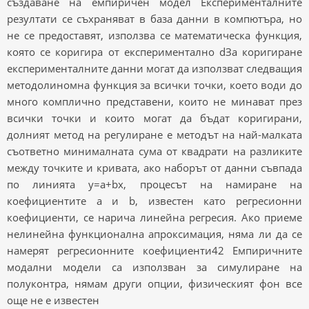
създаване на емпиричен модел Експерименталните
резултати се съхраняват в база данни в компютъра, но
не се предоставят, използва се математическа функция,
която се коригира от експериментално dЗа коригиране
експерименталните данни могат да използват следващия
методолиномна функция за всички точки, което води до
много комплично представени, които не минават през
всички точки и които могат да бъдат коригирани,
долният метод на регулиране е методът на най-малката
съответно минималната сума от квадрати на разликите
между точките и кривата, ако наборът от данни съвпада
по линията y=a+bx, процесът на намиране на
коефициентите a и b, известен като регресионни
коефициенти, се нарича линейна регресия. Ако приеме
нелинейна функционална апроксимация, няма ли да се
намерят регресионните коефициенти42 Емпиричните
модални модели са използван за симулиране на
полуконтра, нямам други опции, физическият фон все
още не е известен