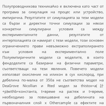
Полупроводникова техникаАко е включена като част от
програма за симулация на процес или устройство,
емпирична. Резултатите от симулацията за тези модели
са бързи и директни точни симулации за някои
конкретни симулирани условия са между
експерименталните данни, резултатите от
интерполацията се намират с тези модели, този основен
ограничението прави невъзможно екстраполирането
към условия на експериментално поле
Полуемпиричните модели са моделите, в които
фендоделите са базирани на физични параметри,
съответстващи на тези явления. Повечето модели
използват окисление на иликон в сух кислород, при
дебелина по-малка от 350a не съответства модел на
DeaGrove Nicollian и Rted модел за thistox=a(計
+p)withb=константа, t=време на растеж и t=време,
необходимо за повишаване на дебелината на
първоначалния слой x Othercample са ефектите на