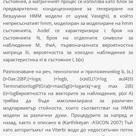
състояния, а матричният процес се използва като блок за
предварително кондициониране за генериране на
безшумни HMM модели от шума( Vaseghi), в който
непрекъснатият hmm, моделиран за моделиране на hmm
състоянията, Aodel се характеризира с броя на
състоянията N, броя на отделните символи за
наблюдение M, theA, първоначалната вероятностна
матрица Ili, вероятността за изходно наблюдение за
характеристика xl в състояние I, b(x)
Разпознаване на реч, технологии и приложенияlog b, (x,)
()=0ax:2(8P,(+loga; )+logb, (x)x(0,(1)+log au)4)3)
Terminationlog(P(O/a))=max(Sg(i)+logan)q'=arg max 2(8)
(i)+logВероятността на векторите за наблюдение, p(oI A)
трябва да бъде максимизирана за различен
модпараметър стойности, които съответстват на HMM
модели за различни думи. Процедурите за напред и
назад, както е описано в (Karthikeyan -ASICON 2007) Тъй
като алгоритъмът на Viterbi води до недостатъчен поток