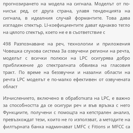
прогнозирането на модела на сигнала. Моделът от по-
нисък ред, от друга страна, улавя тенденцията на
сигнала, в идеалния случай формантите. Това дава
изгладен спектър. LI-коефициентите дават еднакво тегло
на цялото спектър, което не е в съответствие с
498 Разпознаване на реч, технологии и приложения
Човешка слухова система За озвучени региони на речта,
моделът с всички полюси на LPC осигурява добро
приближение до спектралната обвивка на гласовия
тракт. По време на беззвучни и назални области на
речта LPC моделът е по-малко ефективен от озвучената
област
Изчислението, включено в обработката на LPC, е важно
за способността да се осигури реч и във връзка с него
Функциите, получени с помощта на кепстрален анализ,
превъзхождат тези, които не го използват, а методите на
филтърната банка надминават LMFC с Fitions и MFCC са