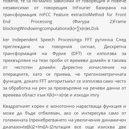
повече, те са по-малко зависими от говорещия и повече
независими от говорещия InFourier базирана на
трансформация mFCC Feature extractioMethod for Front
End Processing (Фигура 2)Frame
blockingWindowingcomputationx(k)=∑x(n)ei,0≤k
ker Independent Speech Processinga FFT рутинна След
преглеждане на говорния сигнал, Дискретна
трансформация на Фурие (DFT) се използва за
прехвърляне на тези проби от времеви домейн в такива
от честотен домейн Директно изчисление на
операциите, като се приема, че тригонометричната
функция, докато FFT алгоритъмът се използва само често
за обработка на реч за прехвърляне на речеви данни от
времева област към X(k)=>x(n)e и изходи imry
Квадратният корен е монотонно нарастваща функция и
може да бъде отбелязан, ако се интересува само от
големината (пренебрегването на увеличения динамичен
диапазонte((k)2+Im((A-)2путация все още изисква две