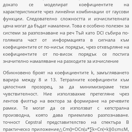
докато се моделират коефициентите на
характеристиките чрез линейни комбинации от гаусови
функции. Следователно сложността и изчислителната
цена могат да бъдат намалени. Това е особено полезен за
системи за разпознаване на реч Тъй като DCI събира по-
голямата част от информацията в сигнала към
коефициентите от по-нисък порядък, чрез отхвърляне на
коефициентите от по-висок порядък се постига
значително намаляване на разходите за изчисление
Обикновено броят на коефициентите k, замъгляването
варира между 8 и 13. Тетралните коефициенти към
цялостния прозорец, за да минимизираме тези
чувствителност. Ние използвахме претегляне чрез
лентов филтър на вектора за формиране на речевите
рамки. Те могат да се използват с кепстрална
производна, която дава приемливо разпознаване.
точност Cepstral представителство на спектъра В
практическо приложение△Cm()≈OCn(u*∑k=Cn(+k)}0≤m≤M,