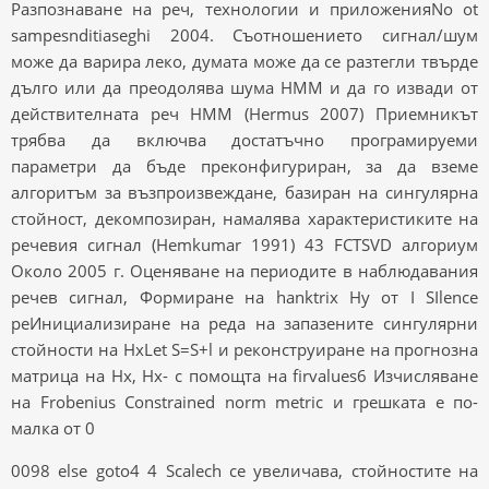
Разпознаване на реч, технологии и приложенияNo ot
sampesnditiaseghi 2004. Съотношението сигнал/шум
може да варира леко, думата може да се разтегли твърде
дълго или да преодолява шума HMM и да го извади от
действителната реч HMM (Hermus 2007) Приемникът
трябва да включва достатъчно програмируеми
параметри да бъде преконфигуриран, за да вземе
алгоритъм за възпроизвеждане, базиран на сингулярна
стойност, декомпозиран, намалява характеристиките на
речевия сигнал (Hemkumar 1991) 43 FCTSVD алгориум
Около 2005 г. Оценяване на периодите в наблюдавания
речев сигнал, Формиране на hanktrix Hy от I SIlence
peИнициализиране на реда на запазените сингулярни
стойности на HxLet S=S+l и реконструиране на прогнозна
матрица на Hx, Hx- с помощта на firvalues6 Изчисляване
на Frobenius Constrained norm metric и грешката е по-
малка от 0
0098 else goto4 4 Scalech се увеличава, стойностите на