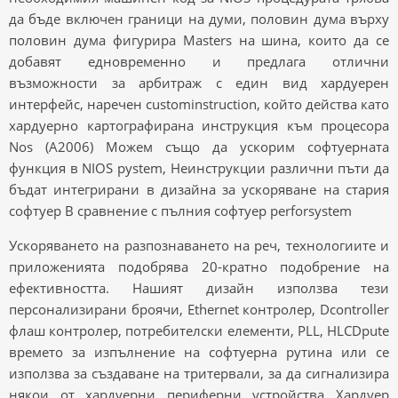
да бъде включен граници на думи, половин дума върху
половин дума фигурира Masters на шина, които да се
добавят едновременно и предлага отлични
възможности за арбитраж с един вид хардуерен
интерфейс, наречен custominstruction, който действа като
хардуерно картографирана инструкция към процесора
Nos (A2006) Можем също да ускорим софтуерната
функция в NIOS pystem, Неинструкции различни пъти да
бъдат интегрирани в дизайна за ускоряване на стария
софтуер В сравнение с пълния софтуер perforsystem
Ускоряването на разпознаването на реч, технологиите и
приложенията подобрява 20-кратно подобрение на
ефективността. Нашият дизайн използва тези
персонализирани броячи, Ethernet контролер, Dcontroller
флаш контролер, потребителски елементи, PLL, HLCDpute
времето за изпълнение на софтуерна рутина или се
използва за създаване на тритервали, за да сигнализира
някои от хардуерни периферни устройства Хардуер