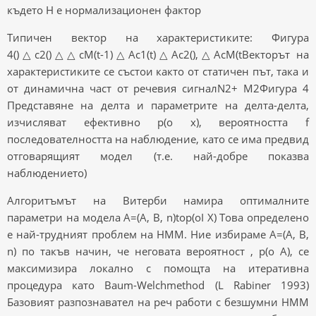
където H е нормализационен фактор
Типичен вектор на характеристиките: Фигура
4()△c2()△△cM(t-1)△Ac1(t)△Ac2(),△AcM(tВекторът на
характеристиките се състои както от статичен път, така и
от динамична част от речевия сигналN2+ M2Фигура 4
Представяне на делта и параметрите на делта-делта,
изчисляват ефективно p(o x), вероятността f
последователността на наблюдение, като се има предвид
отговарящият модел (т.е. най-добре показва
наблюдението)
Алгоритъмът на Витерби намира оптималните
параметри на модела A=(A, B, n)top(oI X) Това определено
е най-трудният проблем на HMM. Ние избираме A=(A, B,
n) по такъв начин, че неговата вероятност , p(o A), се
максимизира локално с помощта на итеративна
процедура като Baum-Welchmethod (L Rabiner 1993)
Базовият разпознавател на реч работи с безшумни HMM