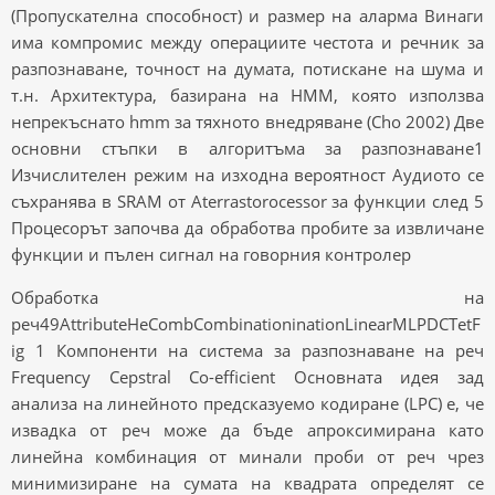
(Пропускателна способност) и размер на аларма Винаги
има компромис между операциите честота и речник за
разпознаване, точност на думата, потискане на шума и
т.н. Архитектура, базирана на HMM, която използва
непрекъснато hmm за тяхното внедряване (Cho 2002) Две
основни стъпки в алгоритъма за разпознаване1
Изчислителен режим на изходна вероятност Аудиото се
съхранява в SRAM от Aterrastorocessor за функции след 5
Процесорът започва да обработва пробите за извличане
функции и пълен сигнал на говорния контролер
Обработка на
реч49AttributeHeCombCombinationinationLinearMLPDCTetF
ig 1 Компоненти на система за разпознаване на реч
Frequency Cepstral Co-efficient Основната идея зад
анализа на линейното предсказуемо кодиране (LPC) е, че
извадка от реч може да бъде апроксимирана като
линейна комбинация от минали проби от реч чрез
минимизиране на сумата на квадрата определят се