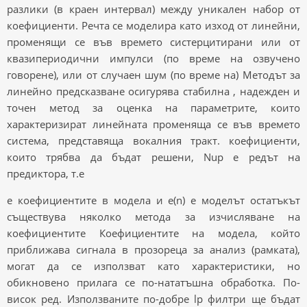
разлики (в краен интервал) между уникален набор от
коефициенти. Речта се моделира като изход от линейни,
променящи се във времето систерцитирани или от
квазипериодични импулси (по време на озвучено
говорене), или от случаен шум (по време на) Методът за
линейно предсказване осигурява стабилна , надежден и
точен метод за оценка на параметрите, които
характеризират линейната променяща се във времето
система, представяща вокалния тракт. коефициенти,
които трябва да бъдат решени, Nup е редът на
предиктора, т.е
e коефициентите в модела и e(n) е моделът остатъкът
съществува няколко метода за изчисляване на
коефициентите Коефициентите на модела, който
приближава сигнала в прозореца за анализ (рамката),
могат да се използват като характеристики, но
обикновено прилага се по-нататъшна обработка. По-
висок ред. Използваните по-добре lp филтри ще бъдат