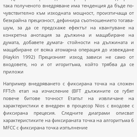
така полученото внедряване има тенденция да бъде по-
чувствително към изходната мощност, произтичаща от
безкрайна прецизност, дефинира съотношението тогава-
шум, за да се предскаже ефектът на квантуване на
конкретна анотация за дължина и мащабиране на
думата, добавете думата- стойности на дължината и
мащабиране от всяка атомарна операция до извеждане
(Haykin 1992) Прецизният изход зависи не само от
входовете, но и от игоритъма, който трябва да се
приложи
Например внедряването с фиксирана точка на сложен
FFTch етап на изчисление (BFT дължините се губят
повече битове точност Етапът на извличане на
характеристики е внедрен в процесор Nios с входове с
фиксирана прецесия. Следните диаграми описват
характеристиките на фиксираната точка на алгоритъма 6
MFCC с фиксирана точка изпълнение