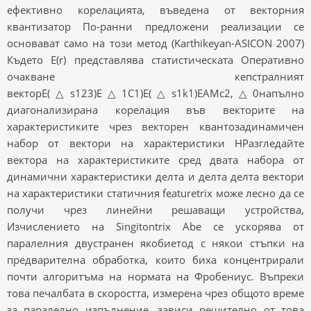
ефективно корелацията, въведена от векторния
квантизатор По-ранни предложени реализации се
основават само на този метод (Karthikeyan-ASICON 2007)
Където E(r) представлява статистическата Оперативно
очакване кепстралният
векторE(△s123)E△1C1)E(△s1k1)EAMc2,△0напълно
диагонализирана корелация във векторите на
характеристиките чрез векторен квантозадинамичен
набор от вектори на характеристики HРазгледайте
вектора на характеристиките сред двата набора от
динамични характеристики делта и делта делта вектори
на характеристики статичния featuretrix може лесно да се
получи чрез линейни решаващи устройства,
Изчислението на Singitontrix Abe се ускорява от
паралелния двустранен якобиетод с някои стъпки на
предварителна обработка, които биха концентрирали
почти алгоритъма на нормата на Фробениус. Въпреки
това печалбата в скоростта, измерена чрез общото време
за паралелно изпълнение, зависи решително от това