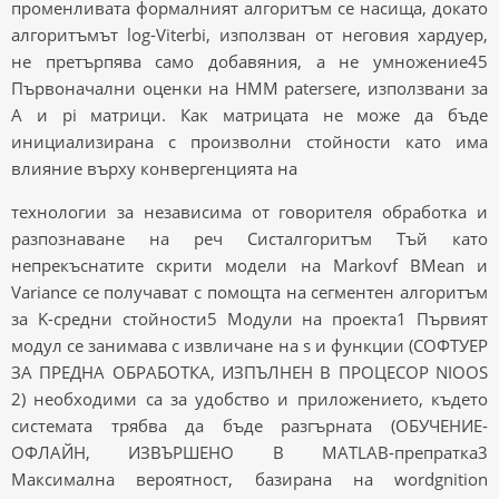
променливата формалният алгоритъм се насища, докато
алгоритъмът log-Viterbi, използван от неговия хардуер,
не претърпява само добавяния, а не умножение45
Първоначални оценки на HMM patersere, използвани за
A и pi матрици. Как матрицата не може да бъде
инициализирана с произволни стойности като има
влияние върху конвергенцията на
технологии за независима от говорителя обработка и
разпознаване на реч Систалгоритъм Тъй като
непрекъснатите скрити модели на Markovf BMean и
Variance се получават с помощта на сегментен алгоритъм
за K-средни стойности5 Модули на проекта1 Първият
модул се занимава с извличане на s и функции (СОФТУЕР
ЗА ПРЕДНА ОБРАБОТКА, ИЗПЪЛНЕН В ПРОЦЕСОР NIOOS
2) необходими са за удобство и приложението, където
системата трябва да бъде разгърната (ОБУЧЕНИЕ-
ОФЛАЙН, ИЗВЪРШЕНО В MATLAB-препратка3
Максимална вероятност, базирана на wordgnition