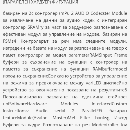
(ПАРАЛЕЛЕН ХАРДУЕР) ФИГУРАЦИЯ
базиран на 2c контролер (mPu 2 AUDIO Codecster Module
за извличане на данни за аудио кодек с интегриран
контролер SRAMry за част за хардуерно разпознаване с
ефективен модул за управление на модове, базиран на
FSMs4 Контролерът за реч има следните модули,
изградени на базата на модул за разпознаване на говор с
памет контролери за модел parameterRAMSinput Frame
буфери за съхранение на функции с контролер на
паметта за съхранение на функции RAMbuffermodel
изходно съхранениеЕфикасно устройство за управление
на режима за превключване между variLED дисплейно
устройство за окончателно показване на резултатите6
Персонализирано разлагане на единична стойност
uniSoftwareHardware Modules InterfacedCustom
Instructionsv Audio serial 2 ParallelFFt базиран
featureModule(Avalon Master)Mel Filter banksg Изход
Буфери за кадри Разпознаване на реч Modentroller tov