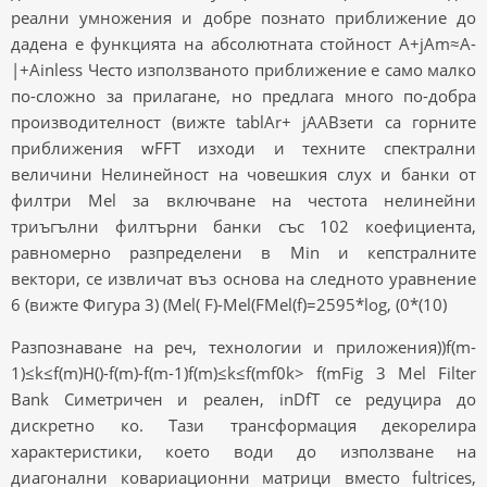
реални умножения и добре познато приближение до
дадена е функцията на абсолютната стойност A+jAm≈A-
|+Ainless Често използваното приближение е само малко
по-сложно за прилагане, но предлага много по-добра
производителност (вижте tablAr+ jAAВзети са горните
приближения wFFT изходи и техните спектрални
величини Нелинейност на човешкия слух и банки от
филтри Mel за включване на честота нелинейни
триъгълни филтърни банки със 102 коефициента,
равномерно разпределени в Min и кепстралните
вектори, се извличат въз основа на следното уравнение
6 (вижте Фигура 3) (Mel( F)-Mel(FMel(f)=2595*log, (0*(10)
Разпознаване на реч, технологии и приложения))f(m-
1)≤k≤f(m)H()-f(m)-f(m-1)f(m)≤k≤f(mf0k> f(mFig 3 Mel Filter
Bank Симетричен и реален, inDfT се редуцира до
дискретно ко. Тази трансформация декорелира
характеристики, което води до използване на
диагонални ковариационни матрици вместо fultrices,