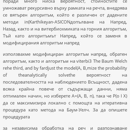
поради много ниска вероятност, стойностите се
умножават рекурсивно върху рамката на речта, внедрява
се вятърен алгоритъм, който е различен от дадените
методи in(Karthikeyan-ASICONдопълване на Напред,
Назад, както и на витербиохмиката на горния алгоритъм,
Тъй като алгоритъмът Напред, който се заменя в
модифицирания алгоритъм напред
използвахме модифициран алгоритъм напред, обратен
алгоритъм, както и алгоритъм на viterbi3 The Baum Welch
rehe third, and by fardjust the model(A, B,mize the probability
of theanalytically solvethe вероятност на
последователността на наблюдението Всъщност, дадена
всяка крайна повече от съдържащи данни, няма
оптимален начин, но изберете A=(A, B, n), така че P(o I X)
да се максимизира локално с помощта на итеративна
процедура като метода на Баум-Уелч. За да опишете
процедурата
за независима обработка на реч и разпознаване