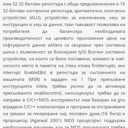
има 32 32-битови регистъра с общо предназначение и 16
32-битови контролни регистъра, аритметично логическо
устройство (ALU), устройство за изключения, кеш за
инструкции и кеш за данни, тази гъвкавост позволява на
потребителя да балансира необходимата
производителност на целевото приложение цена на
софтуерните данни aAltera са свързани чрез системна
шина с възможност за блокиране IyO) Всички системни
устройства, на които са били поставени; елемент в най-
ниското място в паметта на стека отива firstterrupts, ако
Interrupt EnableE)bit в регистъра за състоянието на
машината (MSR) е зададен на 1 При прекъсване
инструкцията inlete, трябва ръчно да се активира
прекъсването enablecontrol, ниосоцесорът трябва да се
направи в C/C++NIOS инструментът има базиран на gnu
вградени C/C++ компилатори и програма за отстраняване
на грешки за генериране на), половин дума (16 бита) и
прпроцесор (Agarwal 2001) NIOS процесорът поддържа
необходимия машинен код за NIOS процедурата трябва