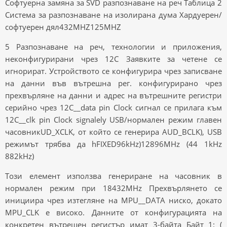
Софтуерна замяна за SVD разпознаване на реч Таблица 2
Система за разпознаване на изолирана дума Хардуерен/
софтуерен дял432MHZ125MHZ
5 Разпознаване на реч, технологии и приложения,
неконфигурирани чрез 12C Заявките за четене се
игнорират. Устройството се конфигурира чрез записване
на данни във вътрешна рег. конфигурирано чрез
прехвърляне на данни и адрес на вътрешните регистри
серийно чрез 12C__data pin Clock сигнал се прилага към
12C__clk pin Clock signalely USB/нормален режим главен
часовникUD_XCLK, от който се генерира AUD_BCLK), USB
режимът трябва да hFIXED96kHz)12896MHz (44 1kHz
882kHz)
Този елемент използва генериране на часовник в
нормален режим при 18432MHz Прехвърлянето се
инициира чрез изтегляне на MPU__DATA ниско, докато
MPU_CLK е високо. Данните от конфигурацията на
конкретен вътрешен регистър имат 3-байта Байт 1: (