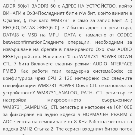
ADDR 60Jo1 3ADDR[ 60 е АДРЕС НА УСТРОЙСТВО, който
ВИНАГИ е Ox34Последният бит е r/w бит, който винаги е
O(запис, ), тъй като WM8731 е само за запис Байт 2: (
REG[6O,DATA8 >REG[6 0] е 7-битов адрес на регистъра,
DATA[8 е MSB на MPU_ DATA е намалено от CODEC
betweconfirmationСледните операции, необходими за
извършване на dperate в планираното Oxo към AUDIO
RESETустройство: Напишете '0 на WM8731 POWER DOWN
CTL, 7 бита Включете главния режим: AUDIO INTERFACE
FMI53 Как работи тази хардуерна системаCodec се
конфигурира чрез CPU 2 12C интерфейс със следните
спецификации WM8731 POWER Down CTL се използва за
устройствотоY WM8731_ANALOG_ PATH- CTL регистър се
настройва микрофонното съоръжениеv
WM8731_SAMPLING_ CTL регистър е настроен на 16h100E
за фиксиране на аудио кодека в НОРМАЛЕН РЕЖИМ с
ADC честота на семплиране от 8 KHz Работна честота на
кодека 2MHZ Стъпка 2: The сериен входният битов поток