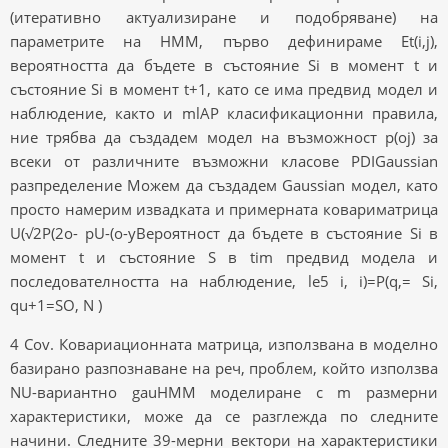
(итеративно актуализиране и подобряване) на
параметрите на HMM, първо дефинираме Et(i,j),
вероятността да бъдете в състояние Si в момент t и
състояние Si в момент t+1, като се има предвид модел и
наблюдение, както и mlAP класификационни правила,
ние трябва да създадем модел на възможност p(oj) за
всеки от различните възможни класове PDIGaussian
разпределение Можем да създадем Gaussian модел, като
просто намерим извадката и примерната ковариматрица
U(√2P(2o- pU-(o-yВероятност да бъдете в състояние Si в
момент t и състояние S в tim предвид модела и
последователността на наблюдение, le5 i, i)=P(q,= Si,
qu+1=SO, N )
4 Cov. Ковариационната матрица, използвана в моделно
базирано разпознаване на реч, проблем, който използва
NU-вариантно gauHMM моделиране с m размерни
характеристики, може да се разглежда по следните
начини. Следните 39-мерни вектори на характеристики