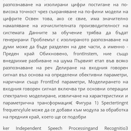
разпознаване на изолирани цифри постигане на по-
висока точност чрез съхраняване на по-фини модели на
цифрите Освен това, ако се свие, има значително
намаляване на изчислителната производителност на
системата Данните за обучение трябва да бъдат
генерирани Проблемът с изолираното разпознаване на
думи може да бъде разделен на две части, а именно -
Преден край Обикновено, frontInstem, ние също
внедрихме разбиване на шума Първият етап във всяко
разпознаване на реч Делиране на входния говорен
сигнал въз основа на определени обективни параметри,
наричани също FrontEnd параметри, Моделирането на
входния говорен сигнал включва три основни операции
спектрално моделиране, извличане на характеристики и
параметрична трансформация( Фигура 1) Spectertingnt
frequencylule може да се добави към модула за обработка
на предния край, което ще се подобри
ker Independent Speech Processingand Recognitio3