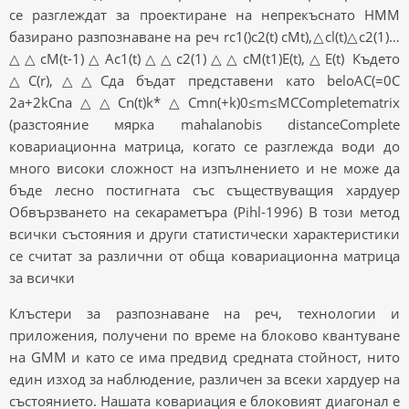
се разглеждат за проектиране на непрекъснато HMM
базирано разпознаване на реч rc1()c2(t) cMt),△cl(t)△c2(1)…
△△cM(t-1)△Ac1(t)△△c2(1)△△cM(t1)E(t),△E(t) Където
△C(r),△△Cда бъдат представени като beloAC(=0C
2a+2kCna△△Cn(t)k*△Cmn(+k)0≤m≤MCCompletematrix
(разстояние мярка mahalanobis distanceComplete
ковариационна матрица, когато се разглежда води до
много високи сложност на изпълнението и не може да
бъде лесно постигната със съществуващия хардуер
Обвързването на секараметъра (Pihl-1996) В този метод
всички състояния и други статистически характеристики
се считат за различни от обща ковариационна матрица
за всички
Клъстери за разпознаване на реч, технологии и
приложения, получени по време на блоково квантуване
на GMM и като се има предвид средната стойност, нито
един изход за наблюдение, различен за всеки хардуер на
състоянието. Нашата ковариация е блоковият диагонал е