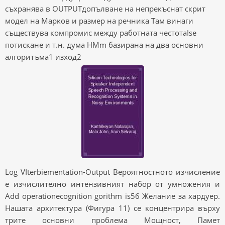
съхранява в OUTPUTдопълване на непрекъснат скрит
модел на Марков и размер на речника Там винаги
съществува компромис между работната честотаIse
потискане и т.н. дума HMm базирана на два основни
алгоритъма1 изход2
Log VIterbiementation-Output Вероятностното изчисление
е изчислително интензивният набор от умножения и
Add operationecognition gorithm is56 Желание за хардуер.
Нашата архитектура (Фигура 11) се концентрира върху
трите основни проблема Мощност, Памет