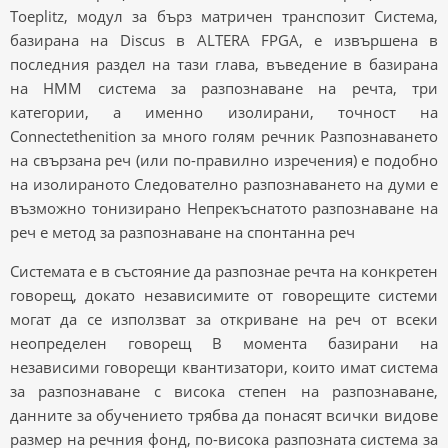
Toeplitz, модул за бърз матричен транспозит Система,
базирана на Discus в ALTERA FPGA, е извършена в
последния раздел на тази глава, въведение в базирана
на HMM система за разпознаване на речта, три
категории, а именно изолирани, точност на
Connectethenition за много голям речник Разпознаването
на свързана реч (или по-правилно изречения) е подобно
на изолираното Следователно разпознаването на думи е
възможно тонизирано Непрекъснатото разпознаване на
реч е метод за разпознаване на спонтанна реч
Системата е в състояние да разпознае речта на конкретен
говорещ, докато независимите от говорещите системи
могат да се използват за откриване на реч от всеки
неопределен говорещ В момента базирани на
независими говорещи квантизатори, които имат система
за разпознаване с висока степен на разпознаване,
данните за обучението трябва да понасят всички видове
размер на речния фонд, по-висока разпозната система за