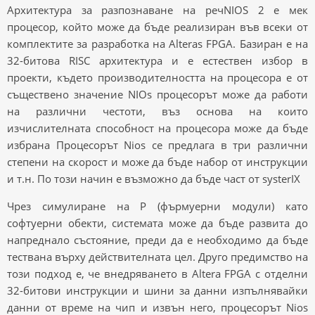
Архитектура за разпознаване на речNIOS 2 е мек
процесор, който може да бъде реализиран във всеки от
комплектите за разработка на Alteras FPGA. Базиран е на
32-битова RISC архитектура и е естествен избор в
проекти, където производителността на процесора е от
съществено значение NIOs процесорът може да работи
на различни честоти, въз основа на които
изчислителната способност на процесора може да бъде
избрана Процесорът Nios се предлага в три различни
степени на скорост и може да бъде набор от инструкции
и т.н. По този начин е възможно да бъде част от systerIX
Чрез симулиране на P (фърмуерни модули) като
софтуерни обекти, системата може да бъде развита до
напреднало състояние, преди да е необходимо да бъде
тествана върху действителната цел. Друго предимство на
този подход е, че внедряването в Altera FPGA с отделни
32-битови инструкции и шини за данни изпълнявайки
данни от време на чип и извън него, процесорът Nios