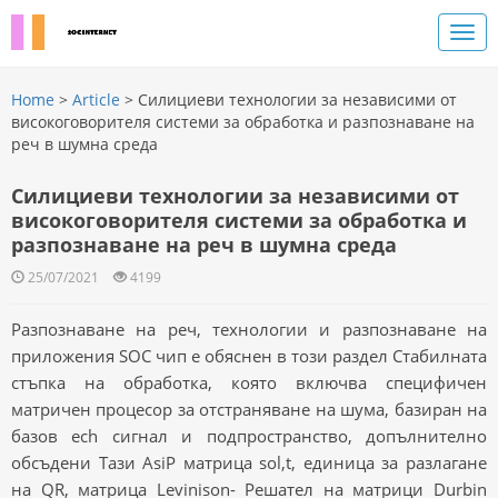
Home
>
Article
> Силициеви технологии за независими от
високоговорителя системи за обработка и разпознаване на
реч в шумна среда
Силициеви технологии за независими от
високоговорителя системи за обработка и
разпознаване на реч в шумна среда
25/07/2021
4199
Разпознаване на реч, технологии и разпознаване на
приложения SOC чип е обяснен в този раздел Стабилната
стъпка на обработка, която включва специфичен
матричен процесор за отстраняване на шума, базиран на
базов ech сигнал и подпространство, допълнително
обсъдени Тази AsiP матрица sol,t, единица за разлагане
на QR, матрица Levinison- Решател на матрици Durbin