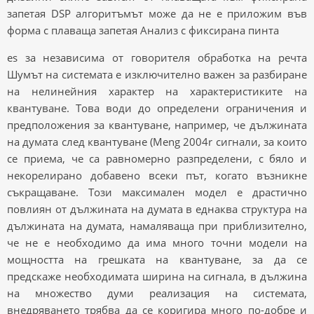
запетая DSP алгоритъмът може да не е приложим във
форма с плаваща запетая Анализ с фиксирана пинта
es за независима от говорителя обработка на речта
Шумът на системата е изключително важен за разбиране
на нелинейния характер на характеристиките на
квантуване. Това води до определени ограничения и
предположения за квантуване, например, че дължината
на думата след квантуване (Meng 2004r сигнали, за които
се приема, че са равномерно разпределени, с бяло и
некорелирано добавено всеки път, когато възникне
съкращаване. Този максимален модел е драстично
повлиян от дължината на думата в еднаква структура на
дължината на думата, намаляваща при приблизително,
че не е необходимо да има много точни модели на
мощността на грешката на квантуване, за да се
предскаже необходимата ширина на сигнала, в дължина
на множество думи реализация на системата,
внедряването трябва да се коригира много по-добре и