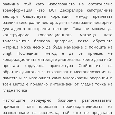
валидна, тъй като използването на ортогонална
трансформация като DCT декорелира кепстралните
вектори Съществува корелация между времевата
разлика кепстрални вектори, делта кепстрални вектори и
делта-делта кепстрални вектори. Така че можем да
конструираме ковариационната матрица като
триелементна блокова диаграма, която обратната
матрица може лесно да бъде намерена с помощта на
Singt. Последният метод е да се приеме, че
ковариационната матрица е диагонална, което дава най-
простата хардуерна архитектура Стойностите на
обратния диагонал се съхраняват в местоположения на
паметта и се извършват само многократни операции и
този метод е по-малко интензивен от гледна точка на
гледна точка
Настоящите хардуерно базирани разпознаватели
прилагат това влошават производителността на
разпознаване на системата, тъй като не представят