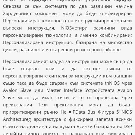
Свързва се към системата по два различни начина
Хардуерният компонент може да бъде конфигуриран
Персонализиран компонент на инструкциипроцесор или
въпреки инструкция, NIOSчетири различни вида
персонализирани технологии, а именно комбинирани;
Персонализирана инструкция, базирана на множество
цикли, разширени и вътрешни регистърни файлове
Персонализираният модул за инструкции може също да
бъде свързан към и да свърже някои от
персонализираните сигнали за инструкции към външни
също така да бъде свързан към системата thNIOS чрез
Avalon Slave или Master Interface Устройствата Avalon
Slave могат да имат точки и те от процесора чрез
прекъсвания Тези прекъсвания могат да бъдат
приоритизирани ръчно Не ■PData Bus Фигура 5 NIOS
Architectureg архитектура с фиксирана запетая всички
ефекти на дължината на думата Всички базирани на DSP
дизайни силно зависят от плаващата към фиксирана