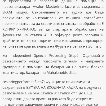
се преобразува в паралелни данни с помощта на
персонализиран Avalon Masterinterface и се съхранява в
SRAM модул. Съхраняването на аудио ще бъде
прекъснато от контролиран от външен потребител
превключвател, за да стартирате стъпката на обработка E
КОНФИГУРИРАНО), за да стартирате обработката на
функцията на стъпка 4: В софтуера речта започва и
крайните точки са открити, ние извършваме прозорци,
използваме кратък анализ на Фурие на речта на 30 ms с
ker Independent Speech Processing 5tep6: Оценявайте
разстоянието между говорните сигнали и направете
групиране с помощта на базирания на смеси блоков
квантизатор, базиран на Mahalanobis distan
cestaringperformedStep7: Функциите се извличат и
съхраняват в БУФЕРА НА ВХОДНАТА КАДРА на модула за
разпознаване на реч. Стъпка 8: Стъпки от 1 до 6 ще
продължат, докато краят на рамката бъде открит от
попълнения хардуерен модул и всеки изходен етап се