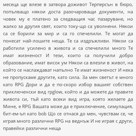
месеца ще влезе в затвора доживот Терперсън в бюро,
попълващо някои доста разочароващи документи, на
човек му е платено за следващия час пазаруване, но
жалко за другия свят, които току-що са уволнени. Някои
са се борили за мир и са го спечелили. Те могат да
понесат най-лошите неща. Те са издръжливи. Някои са
работили усилено в живота и са спечелили много Те
имат жизненост И тези, които са получили добро
образование, имат висок ум Някои са влезли в живот, на
който се наслаждават напълно Те имат жизненост И нека
не пропускаме другите, като сила. За мен светът е много
като RPG Дори и да е по-скоро избор вашият собствен
приключенски вид rpglow, който и да можете да правите
живота си, тъй като всеки вид игра, която желаете да
Мине, е RPG Вашата може да е приключение, симулация,
бит-ем-ъп като bob Що се отнася до мен, чувствам се, че
играя много различни RPG на веднъж И не играя с други,
правейки различни неща