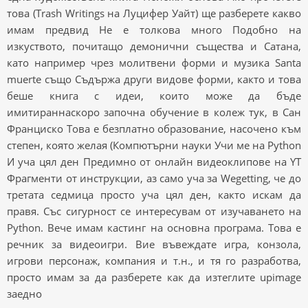
това (Trash Writings на Луцифер Уайт) ще разберете какво
имам предвид Не е толкова много Подобно на
изкуството, почитащо демонични същества и Сатана,
като например чрез молитвени форми и музика Santa
muerte също Съдържа други видове форми, както и това
беше книга с идеи, които може да бъде
имитираннаскоро започна обучение в колеж тук, в Сан
Франциско Това е безплатно образование, насочено към
степен, която желая (Компютърни науки Учи ме на Python
И уча цял ден Предимно от онлайн видеоклипове на YT
Фрагменти от инструкции, аз само уча за Wegetting, че до
третата седмица просто уча цял ден, както искам да
правя. Със сигурност се интересувам от изучаването на
Python. Вече имам кастинг на основна програма. Това е
речник за видеоигри. Вие въвеждате игра, конзола,
игрови персонаж, компания и т.н., и тя го разработва,
просто имам за да разберете как да изтеглите upimage
заедно