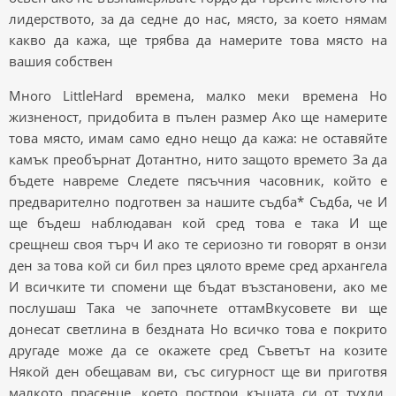
лидерството, за да седне до нас, място, за което нямам
какво да кажа, ще трябва да намерите това място на
вашия собствен
Много LittleHard времена, малко меки времена Но
жизненост, придобита в пълен размер Ако ще намерите
това място, имам само едно нещо да кажа: не оставяйте
камък преобърнат Дотантно, нито защото времето За да
бъдете навреме Следете пясъчния часовник, който е
предварително подготвен за нашите съдба* Съдба, че И
ще бъдеш наблюдаван кой сред това е така И ще
срещнеш своя търч И ако те сериозно ти говорят в онзи
ден за това кой си бил през цялото време сред архангела
И всичките ти спомени ще бъдат възстановени, ако ме
послушаш Така че започнете оттамВкусовете ви ще
донесат светлина в бездната Но всичко това е покрито
другаде може да се окажете сред Съветът на козите
Някой ден обещавам ви, със сигурност ще ви приготвя
малкото прасенце, което построи къщата си от тухли,