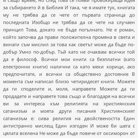
и също време, но след това се появи провокираща идея
за събирането й в Библия И така, че я имате тук, книгата
му не трябва да се чете от първата страница до
последната Изобщо не трябва да се чете на случаен
принцип Това, докато не бъде погълнато. Не е роман,
който започва да прави положителна промяна в света и
винаги съм мислил за това как светът може да бъде по-
добър Умно по-добър. Тъй като не очаквам всички той
да е философ. Всички мои книги са безплатни (като
електронни книги) налични са като меки корици, ако
предпочитате, и всички са обществено достояние В
момента съм написал близо четиридесет книги. Можете
да ги споделите и, моля, направете Можете да ги
продадете и направете това също и благодаря на всички
ви за интереса към религията на християнския
сатанизъм и моята други писания Християнският
сатанизъм е: сива религия на двойствеността Един
антистранно мислещ Един изгоден И може би шега с
цялата вселена Не може да бъде повече от оксиморон от