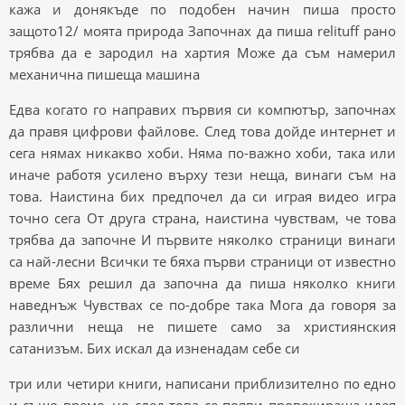
кажа и донякъде по подобен начин пиша просто
защото12/ моята природа Започнах да пиша relituff рано
трябва да е зародил на хартия Може да съм намерил
механична пишеща машина
Едва когато го направих първия си компютър, започнах
да правя цифрови файлове. След това дойде интернет и
сега нямах никакво хоби. Няма по-важно хоби, така или
иначе работя усилено върху тези неща, винаги съм на
това. Наистина бих предпочел да си играя видео игра
точно сега От друга страна, наистина чувствам, че това
трябва да започне И първите няколко страници винаги
са най-лесни Всички те бяха първи страници от известно
време Бях решил да започна да пиша няколко книги
наведнъж Чувствах се по-добре така Мога да говоря за
различни неща не пишете само за християнския
сатанизъм. Бих искал да изненадам себе си
три или четири книги, написани приблизително по едно