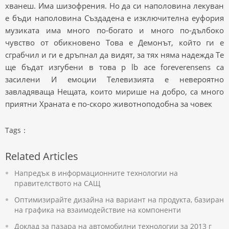
хванеш. Има шизофрения. Но да си наполовина лекуван
е бъди наполовина Създадена е изключителна еуфория
музиката има много по-богато и много по-дълбоко
чувство от обикновено Това е Демонът, който ги е
сграбчил и ги е дръпнал да видят, за тях няма надежда Те
ще бъдат изгубени в това p lb ace foreverensens са
засилени И емоции Телевизията е невероятно
завладяваща Нещата, които мирише на добро, са много
приятни Храната е по-скоро животноподобна за човек
Tags：
Related Articles
Напредък в информационните технологии на
правителството на САЩ
Оптимизирайте дизайна на вариант на продукта, базиран
на графика на взаимодействие на компоненти
Доклад за пазара на автомобилни технологии за 2013 г