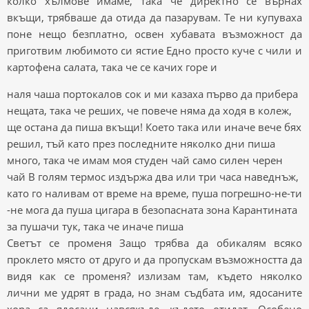
колко хълмове имаме, така че директно се върнах
вкъщи, трябваше да отида да пазарувам. Те ни купуваха
поне нещо безплатно, освен хубавата възможност да
приготвим любимото си ястие Едно просто куче с чили и
картофена салата, така че се качих горе и
наля чаша портокалов сок и ми казаха първо да прибера
нещата, така че реших, че повече няма да ходя в колеж,
ще остана да пиша вкъщи! Което така или иначе вече бях
решил, тъй като през последните няколко дни пиша
много, така че имам моя студен чай само силен черен
чай В голям термос издържа два или три часа наведнъж,
като го наливам от време на време, пуша погрешно-не-ти
-не мога да пуша цигара в безопасната зона Карантината
за пушачи тук, така че иначе пиша
Светът се променя Защо трябва да обикалям всяко
проклето място от друго и да пропускам възможността да
видя как се променя? излизам там, където няколко
лични ме удрят в града, но знам съдбата им, ядосаните