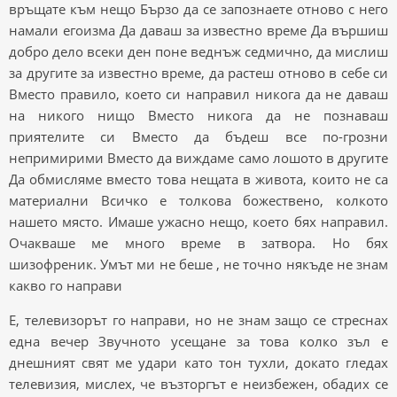
връщате към нещо Бързо да се запознаете отново с него
намали егоизма Да даваш за известно време Да вършиш
добро дело всеки ден поне веднъж седмично, да мислиш
за другите за известно време, да растеш отново в себе си
Вместо правило, което си направил никога да не даваш
на никого нищо Вместо никога да не познаваш
приятелите си Вместо да бъдеш все по-грозни
непримирими Вместо да виждаме само лошото в другите
Да обмисляме вместо това нещата в живота, които не са
материални Всичко е толкова божествено, колкото
нашето място. Имаше ужасно нещо, което бях направил.
Очакваше ме много време в затвора. Но бях
шизофреник. Умът ми не беше , не точно някъде не знам
какво го направи
Е, телевизорът го направи, но не знам защо се стреснах
една вечер Звучното усещане за това колко зъл е
днешният свят ме удари като тон тухли, докато гледах
телевизия, мислех, че възторгът е неизбежен, обадих се