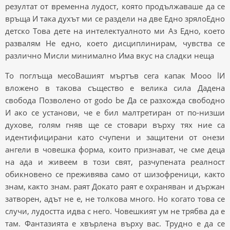
резултат от временна лудост, която продължаваше да се
връща И така духът ми се раздели на две Едно зрялоЕдно
детско Това дете на интелектуалното ми Аз Едно, което
развалям Не едно, което дисциплинирам, чувства се
различно Мисли минимално Има вкус на сладки неща
То поглъща месоВашият мъртъв сега капак Mooo lИ
вложено в такова същество е велика сила Дадена
свобода Позволено от godo be Да се ​​разхожда свободно
И ако се установи, че е бил малтретиран от по-низши
духове, голям гняв ще се стовари върху тях ние са
идентифицирани като счупени и защитени от онези
ангели в човешка форма, които признават, че сме деца
на ада и живеем в този свят, разчупената реалност
обикновено се преживява само от шизофреници, както
знам, както знам. раят Докато раят е охраняван и държан
затворен, адът не е, не толкова много. Но когато това се
случи, лудостта идва с него. Човешкият ум не трябва да е
там. Фантазията е хвърлена върху вас. Трудно е да се