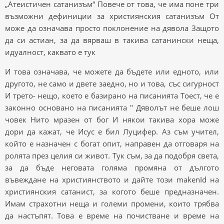
„Атеистичен сатанизъм“ Повече от това, че има поне три
възможни дефиниции за християнския сатанизъм От
може да означава просто поклонение на дявола Защото
да си астиан, за да вярваш в такива сатанински неща,
идуалност, каквато е тук
И това означава, че можете да бъдете или едното, или
другото, не само и двете заедно, но и това, със сигурност
И трето- нещо, което е базирано на писанията Тоест, че е
законно основано на писанията " Дяволът не беше лош
човек Нито мразен от бог И някои такива хора може
дори да кажат, че Исус е бил Луцифер. Аз съм учител,
който е назначен с богат опит, направен да отговаря на
ролята през целия си живот. Тук съм, за да подобря света,
за да бъде неговата голяма промяна от дългото
въвеждане на християнството и дайте този makenId на
християнския сатанист, за когото беше предназначен.
Имам страхотни неща и големи промени, които трябва
да настъпят. Това е време на почистване и време на