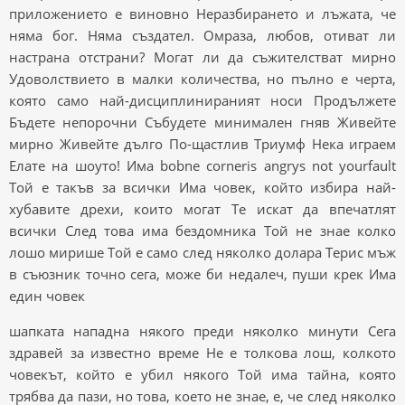
приложението е виновно Неразбирането и лъжата, че
няма бог. Няма създател. Омраза, любов, отиват ли
настрана отстрани? Могат ли да съжителстват мирно
Удоволствието в малки количества, но пълно е черта,
която само най-дисциплинираният носи Продължете
Бъдете непорочни Събудете минимален гняв Живейте
мирно Живейте дълго По-щастлив Триумф Нека играем
Елате на шоуто! Има bobne corneris angrys not yourfault
Той е такъв за всички Има човек, който избира най-
хубавите дрехи, които могат Те искат да впечатлят
всички След това има бездомника Той не знае колко
лошо мирише Той е само след няколко долара Терис мъж
в съюзник точно сега, може би недалеч, пуши крек Има
един човек
шапката нападна някого преди няколко минути Сега
здравей за известно време Не е толкова лош, колкото
човекът, който е убил някого Той има тайна, която
трябва да пази, но това, което не знае, е, че след няколко