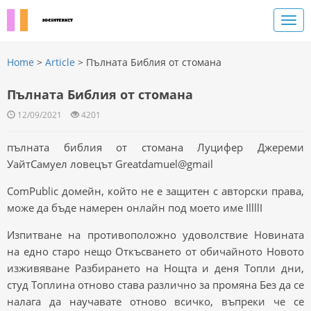
Home
>
Article
> Пълната Библия от стомана
Пълната Библия от стомана
12/09/2021
4201
пълната библия от стомана Луцифер Джереми
УайтСамуел ловецът Greatdamuel@gmail
ComPublic домейн, който не е защитен с авторски права,
може да бъде намерен онлайн под моето име IllllI
Изпитване на противоположно удоволствие Новината
на едно старо нещо Откъсването от обичайното Новото
изживяване Разбирането на Нощта и деня Топли дни,
студ Топлина отново става различно за промяна Без да се
налага да научавате отново всичко, въпреки че се