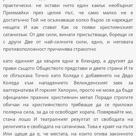
практически. не остави нито един камък необърнат
Приемайки през целия път, че само малко не е
достатъчно Той не осъзнаваше колко бързо се нареждат
нещата И как стават Как се появи християнският
сатанизъм: От две сили, винаги присъстващи, борещи се
с други Две от най-силните сили, едно, и неговата
противоположност причинява страхотно
като единият да хвърля едни в блендер, а другият да
прави същото Обществото представи и двете страни И те
се сблъскаха Точно като Коледа с добавянето на Дядо
Коледа към нападението Великденският заек за
еалтернатива И горкият Хелоуин, просто не може да бъде
официален празник християнин метал Поради строгите
обичаи на християнството трябваше да се приложи
полярна сила, за да се освободят хората. Повярвайте ми,
стана лошо И театралният резултат от свободата на
религията е свободата на сатанизма. Това е краят на пътя
Или щеше да е, че местата, на които отива законното