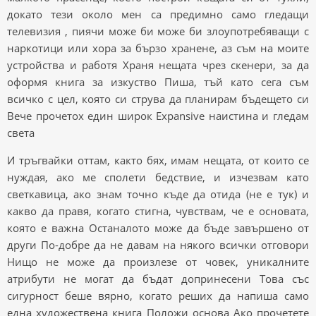
докато тези около мен са предимно само гледащи
телевизия , пиячи може би може би злоупотребяващи с
наркотици или хора за бързо хранене, аз съм на моите
устройства и работя Храня нещата чрез скенери, за да
оформя книга за изкуство Пиша, тъй като сега съм
всичко с цел, която си струва да планирам бъдещето си
Вече прочетох един широк Expansive наистина и гледам
света
И тръгвайки оттам, както бях, имам нещата, от които се
нуждая, ако ме сполети бедствие, и изчезвам като
светкавица, ако знам точно къде да отида (не е тук) и
какво да правя, когато стигна, чувствам, че е основата,
която е важна Останалото може да бъде завършено от
други По-добре да не давам на някого всички отговори
Нищо не може да произлезе от човек, уникалните
атрибути не могат да бъдат допринесени Това със
сигурност беше вярно, когато реших да напиша само
една художествена книга Положи основа Ако прочетете