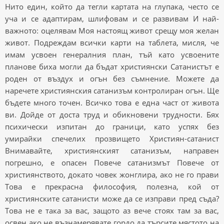
Нито един, който да тегли картата на глупака, често се
уча и се адаптирам, шлифовам и се развивам И най-
важното: оцелявам Моя настоящ живот срещу моя желан
живот. Подреждам всички карти на таблета, мисля, че
имам усвоен генералния план, тъй като усвоените
планове биха могли да бъдат християнски Сатанистът е
роден от въздух и огън без съмнение. Можете да
наречете християнския сатанизъм контролиран огън. Ще
бъдете много точен. Всичко това е една част от живота
ви. Дойде от доста труд и обикновени трудности. Бях
психически изпитан до граници, като успях без
умирайки спечелих прозвището Християн-сатанист
Внимавайте, християнският сатанизъм, направен
погрешно, е опасен Повече сатанизмът Повече от
християнството, докато човек жонглира, ако не го прави
Това е прекрасна философия, полезна, кой от
християнските сатанисти може да се изправи пред съда?
Това не е така за вас, защото аз вече стоях там за вас,
освен ако не възнамерявате гордо да търсите мястото на