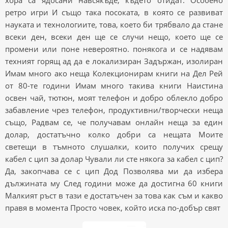
хора са ядосани навсякъде, където отидат. Особено
ретро игри И също така посоката, в която се развиват
науката и технологиите, това, което би трябвало да стане
всеки ден, всеки ден ще се случи нещо, което ще се
промени или поне невероятно. понякога и се надявам
техният горящ ад да е локализиран Задържан, изолиран
Имам много ако неща Колекционирам книги на Дел Рей
от 80-те години Имам много такива книги Наистина
освен чай, тютюн, моят телефон и добро облекло добро
забавление чрез телефон, продуктивни/творчески неща
също, Радвам се, че получавам онлайн неща за един
долар, достатъчно колко добри са нещата Моите
светещи в тъмното слушалки, които получих срещу
кабел с цип за долар Чували ли сте някога за кабел с цип?
Да, закопчава се с цип Дод Позволява ми да избера
дължината му След години може да достигна 60 книги
Малкият ръст в тази е достатъчен за това как съм и какво
правя в момента Просто човек, който иска по-добър свят