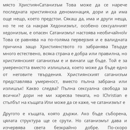
място ХристиянСатанизъм Това може да се нарече
последната християнска деноминация, дори и да има
още нещо, което предстои. Сякаш да, има и други неща,
но те не са накрая Хедонизмът, особено сексуалният
хедонизъм, е опасен Сатанизмът настоява необичайноlv
Това се равнява на по-голяма перверзия и е валидната
причина защо Християнството го забранява Твърде
много естествено, всяка страна е добра или правилна, но
християнският сатанизъм е и винаги ще бъде. Той е за
умереността вместо излишъка, което може да бъде едно
от неговите твърдения. Християнският сатанизъм
представлява умереност, вместо пълна забрана или
излишък! Какво следва? Пълна сексуална свобода за
всички? дори не ми харесва темата, но IChristian е
стълбът на къщата Или може да се каже, че сатанизмът е
Другото е къщата, която държи. Ако бъде съборена,
цялата структура ще се срути. Но сатанизмът дава и
изчервява света безкрайно добре. По-скоро