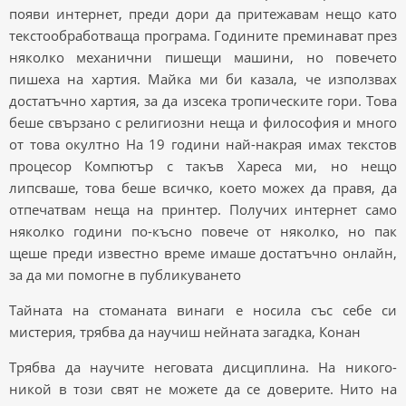
появи интернет, преди дори да притежавам нещо като
текстообработваща програма. Годините преминават през
няколко механични пишещи машини, но повечето
пишеха на хартия. Майка ми би казала, че използвах
достатъчно хартия, за да изсека тропическите гори. Това
беше свързано с религиозни неща и философия и много
от това окултно На 19 години най-накрая имах текстов
процесор Компютър с такъв Хареса ми, но нещо
липсваше, това беше всичко, което можех да правя, да
отпечатвам неща на принтер. Получих интернет само
няколко години по-късно повече от няколко, но пак
щеше преди известно време имаше достатъчно онлайн,
за да ми помогне в публикуването
Тайната на стоманата винаги е носила със себе си
мистерия, трябва да научиш нейната загадка, Конан
Трябва да научите неговата дисциплина. На никого-
никой в ​​този свят не можете да се доверите. Нито на