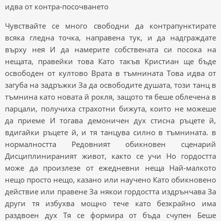
идва от контра-посочването
Чувствайте се много свободни да контрапунктирате
всяка гледна точка, направена тук, и да надграждате
върху нея И да намерите собствената си посока на
нещата, правейки това Като такъв Кристиан ще бъде
освободен от култово Врата в тъмнината Това идва от
загуба на задръжки За да освободите душата, този танц в
тъмнина като новата й рокля, защото тя беше облечена в
парцали, получиха страхотни бижута, които не можеше
да приеме И тогава демоничен дух стисна ръцете й,
вдигайки ръцете й, и тя танцува силно в тъмнината. в
нормалността Редовният обикновен сценарий
Дисциплинираният живот, както се учи Но гордостта
може да произлезе от ежедневни неща Най-малкото
нещо просто нещо, казано или научено Като обикновено
действие или правене За някои гордостта издрънчава За
други тя избухва мощно тече като безкрайно има
раздвоен дух Тя се формира от бъда счупен Беше