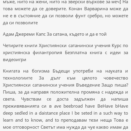
мъже, нито на жени, нито на зверски върхове за меч] На
това можете да се доверите. Конан Варварина може да
не е в състояние да си позволи фунт сребро, но можете
да си позволите
Адам Джереми Капс За сатана, където и да е той
Четирите книги Християнски сатанински учения Курс по
християнска филантропия Безплатна книга с идеи за
видеоигри
Книгата на богизма Бъдещи употреби на науката и
технологиите За дълг към цялото човечество
Християнски сатанински учения Въведение Защо пиша?
Пиша, за да направя положителна промяна с надежда и
света. Чувствам се доста задължен да напиша
преживяванията си в ave beebroad have BeHave bHave
deep sedled in a daistance place I be seted in a such way to
learn and to know, and to преподавам тези неща Това е
мое отговорност Светът има нужда да чуе какво имам да