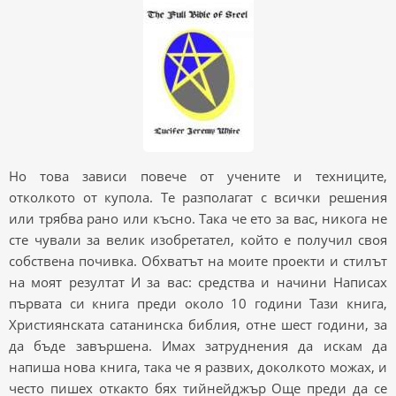
Но това зависи повече от учените и техниците,
отколкото от купола. Те разполагат с всички решения
или трябва рано или късно. Така че ето за вас, никога не
сте чували за велик изобретател, който е получил своя
собствена почивка. Обхватът на моите проекти и стилът
на моят резултат И за вас: средства и начини Написах
първата си книга преди около 10 години Тази книга,
Християнската сатанинска библия, отне шест години, за
да бъде завършена. Имах затруднения да искам да
напиша нова книга, така че я развих, доколкото можах, и
често пишех откакто бях тийнейджър Още преди да се