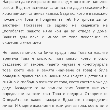
Направен да се изправя отново след много пъти напълно
разбит Веднъж истински сатанист, но даден спасение На
християнския сатанист казвам: бъди колкото е възможно
по-светски Това е hongiven за теб Но трябва да си
закотвен! Поставете се здраво на седалката на
„погибелта“, защото няма кой да ви отведе у дома.
Вашият дом вече е много от това поколение са
християни сатанисти
Не толкова много са били преди това Това са нашите
времена Това е мястото, това място, което е било
създавано от векове, където науката е конструирала
това, което има, и земята (най-вече от това) е била
овладяна правенето на нашия рай Бъдете щастливи и
сияйно И свободно вземете от това, което светът може да
даде Насладете се на земната земя Защото ние сме
определени за този свят Това е подарък Отворете го
Огледайте се какво виждате Вдъхнете новородения
живот И бъдете щастливи в този ден за това, което ви е