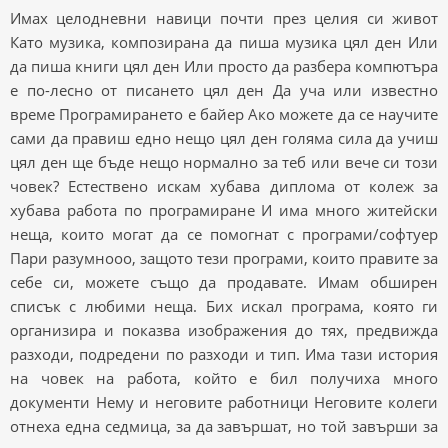
Имах целодневни навици почти през целия си живот
Като музика, композирана да пиша музика цял ден Или
да пиша книги цял ден Или просто да разбера компютъра
е по-лесно от писането цял ден Да уча или известно
време Програмирането е байер Ако можете да се научите
сами да правиш едно нещо цял ден голяма сила да учиш
цял ден ще бъде нещо нормално за теб или вече си този
човек? Естествено искам хубава диплома от колеж за
хубава работа по програмиране И има много житейски
неща, които могат да се помогнат с програми/софтуер
Пари разумнооо, защото тези програми, които правите за
себе си, можете също да продавате. Имам обширен
списък с любими неща. Бих искал програма, която ги
организира и показва изображения до тях, предвижда
разходи, подредени по разходи и тип. Има тази история
на човек на работа, който е бил получиха много
документи Нему и неговите работници Неговите колеги
отнеха една седмица, за да завършат, но той завърши за