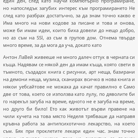
един ден, след като научи компютърно програмиране,
но напоследък загубих интерес към програмирането Не
след като разбрах достатъчно, за да знам точно какво е
Има много на нови кодове за писане и това и онова,
може би имам идеи, които биха довели до нещо добро,
но аз съм на SSl, аз съм в групов дом. Отнема твърде
много време, за да мога да уча, докато като
Антон ЛаВей живееше не много далеч оттук в черната си
къща. Надявам се някой ден да имам къща, която свети в
тъмното, създадох книга с рисунки, арт неща, базирани
на демони неща, музика, сканирах всичко в нова книга и
някои уебсайтове не можаха да качат правилно е Само
две от това, което се използва като лулу, по дяволите би
го нарекъл загуба на време, едното не е загуба на време,
но друго би било! Ето как животът върви правене на
чили кучета на това място Неделя трябваше да направя
кръвна работа за антипсихотично лекарство, на което
съм. Бях при проклетите лекари един час. знам точно