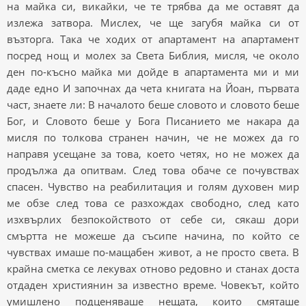
на майка си, викайки, че те трябва да ме оставят да
излежа затвора. Мислех, че ще загубя майка си от
възторга. Така че ходих от апартамент на апартамент
посред нощ и молех за Света Библия, мисля, че около
ден по-късно майка ми дойде в апартамента ми и ми
даде едно И започнах да чета книгата на Йоан, първата
част, знаете ли: В началото беше словото и словото беше
Бог, и Словото беше у Бога Писанието ме накара да
мисля по толкова странен начин, че не можех да го
направя усещане за това, което четях, но не можех да
продължа да опитвам. След това обаче се почувствах
спасен. Чувство на реабилитация и голям духовен мир
ме обзе след това се разхождах свободно, след като
изхвърлих безпокойството от себе си, сякаш дори
смъртта не можеше да съсипе начина, по който се
чувствах имаше по-мащабен живот, а не просто света. В
крайна сметка се лекувах отново редовно и станах доста
отдаден християнин за известно време. Човекът, който
умишлено подценяваше нещата, които смяташе