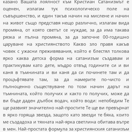
казано Вашата лоялност към Кристиан Сатанизмът е
оценен, излагам тук психологическо поле на
съвършенство, и един такъв начин на мислене и начин
на живот също представя нещо различно, излагам вида
промяна, от която светът се нуждае, за да има такава
рязка и пълна промяна, за да започне 00-годишно
царуване на християнството Какво зло правя какъв
човек с ужасни преживявания, който е блестял толкова
ярко каква детска форма на сатанизъм създавам и
практикувам като дете, мъдро отвъд годините си и ви
каня в тъмнината и ви каня да си починете там и да
процъфтявате там, за да намерите по-чисто и
пълноценно съществуване по този начин дарът на
тъмнината, който получих и както го получих, може да
ви бъде даден дълбок водач, който води: непобедим Те
ще развият значително най-простите Те ще ви превърнат
в ярко горяща звезда, защото като звезди те бяха, които
ме създадоха и тяхната най-ярка светлина обитава вътре
в мен. Най-простата формула за християнския сатанизъм