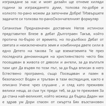
изграждане за нас и моят дизайн ще отнеме хиляди
години за изграждането думи, толкова по-добре и
колкото по-рано можем да започнем Добре! TИзвършете
задачите си толкова по-раноОкончателният формуляр
Сатанизъм Предназначен доставчик Негов истински
представител Влезе в дебат Дълготраен Такъв, който
протича по-бързо от времето, но по-дълбоко Дебат от
святата и неизключената земя и комбинира двете сили в
едно Детето на такова Те ще взематземята Че през
последната деноминация на християнството често бях
посещаван в живота от дяволи и ангели, за да въплътя
тази цел Да вървя по този път, за да бъда вписан в него
Естествено програмно, също Посещаван и пазен в
безопасност Воден и тръгван в тази експедиция, както е
описано Учене чрез слушане , и след като преживях
велики неща, аз съм тук преди теб, за да те преживея За
да стана най-великият, който можеш да бъдеш Даден ми
е здрав ум Дори спасен от смъртта Бях възстановен