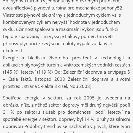
56 Plynová turbína s jednoduchým otevřeným průtokem,
dvouhřídelová plynová turbína pro mechanické pohony52
Vlastnosti plynové elektrárny s jednoduchým cyklem vs. s
kombinovaným cyklem nejvyšší hodnota v jednoduchém
cyklu, účinnost spalování a maximální výkon jsou funkcí
teploty spalování, čím vyšší je tlakový poměr, tím větší
přínosy plynoucí ze zvýšené teploty výpalu za daných
okolností
Exergie a hlediska životního prostředí v technologii a
aplikacích plynových turbín a vnitrozemských vodních cestách
(145 %), letectví (119 %) Od: Železniční doprava a envipage 5
– Čísla faktů, listopad 2008 Železniční doprava a životní
prostředí, strana 5-Fakta 8 čísel, Nou 2008]
Spotřeba energie v sektoru za rok 2005 je uvedena na
obrázku níže, z něhož sektor dopravy měl druhý největší podíl
31 % po sektoru služeb pro domácnosti, podíl letectví na
spotřebě energie v sektoru dopravy byl 14 %, druhý za silniční
dopravou Podobný trend by se nacházelo v jiných, které tvoří