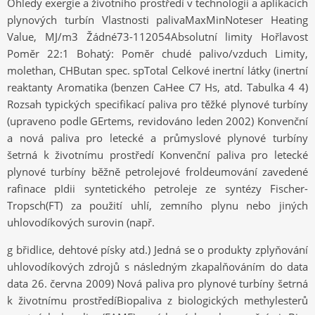
Ohledy exergie a životního prostředí v technologii a aplikacích
plynových turbín Vlastnosti palivaMaxMinNoteser Heating
Value, MJ/m3 Žádné73-112054Absolutní limity Hořlavost
Poměr 22:1 Bohatý: Poměr chudé palivo/vzduch Limity,
molethan, CHButan spec. spTotal Celkové inertní látky (inertní
reaktanty Aromatika (benzen CaHee C7 Hs, atd. Tabulka 4 4)
Rozsah typických specifikací paliva pro těžké plynové turbíny
(upraveno podle GErtems, revidováno leden 2002) Konvenční
a nová paliva pro letecké a průmyslové plynové turbíny
šetrná k životnímu prostředí Konvenční paliva pro letecké
plynové turbíny běžně petrolejové froldeumování zavedené
rafinace pIdii syntetického petroleje ze syntézy Fischer-
Tropsch(FT) za použití uhlí, zemního plynu nebo jiných
uhlovodíkových surovin (např.
g břidlice, dehtové písky atd.) Jedná se o produkty zplyňování
uhlovodíkových zdrojů s následným zkapalňováním do data
data 26. června 2009) Nová paliva pro plynové turbíny šetrná
k životnímu prostředíBiopaliva z biologických methylesterů