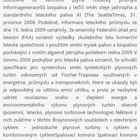
Informagenerace50 biopaliva z let55 směs oleje jathropha a
standardního leteckého paliva Al [The SeattleTimes, 31.
prosince 2008 Podobně, informace leteckého průmyslu ze
dne 16. ledna 2009 oznámily, že americký Federální úřad pro
letectví (FAA) oznámil výsledky zkušebního letu komerční
letecké společnosti s použitím směsi trysek palivo a biopalivo
pocházející z rostlin algaend jatropha počátkem ledna 2009 V
červnu 2009 podvýbor pro letecká paliva oznámil, že schválil
specifikace pro syntetickou směs syntetických plynových
turbín odvozených od Fischer-Tropsoea využívaných v
energetice, průmyslu a transporsekcích, které se ukázaly být
je odpovědný za většinu emisí uhlíku, a proto je nezbytné
udržet současnou snahu o zlepšení exergie a
environmentálního výkonu plynových turbín obecně
(pozemní, letecké, plynové turbínové technologie) Některé z
nich zvážíme v těchto Braytonových součástech s otevřeným
cyklem – jednoduché plynové turbíny s cyklem a
kombinovaným cyklemSpalovací komora Spalovací komora