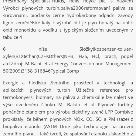
Presmpany Specialist-Fluids, Rolls Royce plc, s názvem
Výrobci plynových turbín,paliva2006reformování paliva se
surovinami, biočlánky černé hydrokarbony odpadní závody
ligno zemědělské kaly k výrobě biIt je plyn bohatý na uhlík
oxid monoxidu a vodíku s typickým složením uvedeným v
tabulce 4
6 níže Složky(kozbenzen-toluen-
xylen(BTX)ethan(C2HsDthers(NH3, H2S, HCl, prach, popel
atd.Zdroj: M Balat et al Energy Conversion and Management
50(2009)3158-316846TypIcal Comp
Exergie a hlediska životního prostředí v technologii a
aplikacích plynových turbín Užitečné reference pro
termokonyersi biomasy na paliva a chemikálie lze nalézt ve
výše uvedeném článku M. Balata et al Plynové turbíny
poháněné etanolem pro výrobu elektřiny zvané LPP Combive
prokázaly, že během plynových NOx, CO, SO a PM (saze) z
biopaliva etanolu (ASTM Dme jako technologie na úrovni
zemního plynu, I také tvrdil, že spalování etanolu získaného z