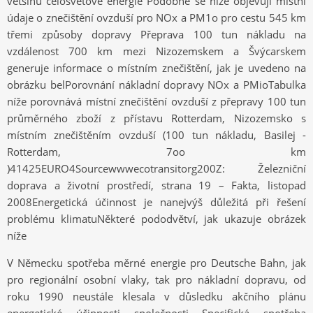
většinu celosvětové energie Podobně se níže objevují místní
údaje o znečištění ovzduší pro NOx a PM1o pro cestu 545 km
třemi způsoby dopravy Přeprava 100 tun nákladu na
vzdálenost 700 km mezi Nizozemskem a Švýcarskem
generuje informace o místním znečištění, jak je uvedeno na
obrázku belPorovnání nákladní dopravy NOx a PMioTabulka
níže porovnává místní znečištění ovzduší z přepravy 100 tun
průměrného zboží z přístavu Rotterdam, Nizozemsko s
místním znečištěním ovzduší (100 tun nákladu, Basilej -
Rotterdam, 7oo km
)41425EURO4Sourcewwwecotransitorg200Z: Železniční
doprava a životní prostředí, strana 19 – Fakta, listopad
2008Energetická účinnost je nanejvýš důležitá při řešení
problému klimatuNěkteré pododvětví, jak ukazuje obrázek
níže
V Německu spotřeba měrné energie pro Deutsche Bahn, jak
pro regionální osobní vlaky, tak pro nákladní dopravu, od
roku 1990 neustále klesala v důsledku akčního plánu