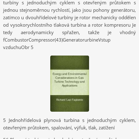
turbíny s jednoduchým cyklem s otevřeným průtokem s
jednou stejnoměrnou rychlostí, jako jsou pohony generátoru,
zatímco u dvouhřídelové turbíny je rotor mechanicky oddělen
od vysokorychlostního tlaková turbína a rotor kompresoru Je
tedy aerodynamicky spřažen, takže je vhodný
fCombustorCompressor(43)GeneratorurbineVstup
vzduchuObr 5
5 Jednohřídelová plynová turbína s jednoduchým cyklem,
otevřeným průtokem, spalování, výfuk, tlak, zatížení