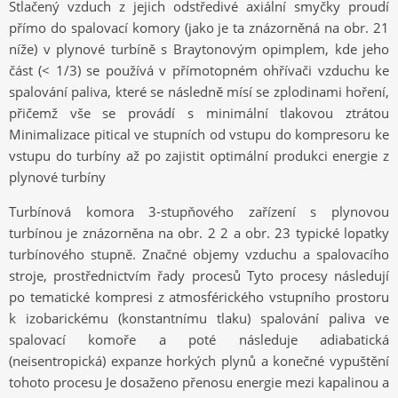
Stlačený vzduch z jejich odstředivé axiální smyčky proudí
přímo do spalovací komory (jako je ta znázorněná na obr. 21
níže) v plynové turbíně s Braytonovým opimplem, kde jeho
část (< 1/3) se používá v přímotopném ohřívači vzduchu ke
spalování paliva, které se následně mísí se zplodinami hoření,
přičemž vše se provádí s minimální tlakovou ztrátou
Minimalizace pitical ve stupních od vstupu do kompresoru ke
vstupu do turbíny až po zajistit optimální produkci energie z
plynové turbíny
Turbínová komora 3-stupňového zařízení s plynovou
turbínou je znázorněna na obr. 2 2 a obr. 23 typické lopatky
turbínového stupně. Značné objemy vzduchu a spalovacího
stroje, prostřednictvím řady procesů Tyto procesy následují
po tematické kompresi z atmosférického vstupního prostoru
k izobarickému (konstantnímu tlaku) spalování paliva ve
spalovací komoře a poté následuje adiabatická
(neisentropická) expanze horkých plynů a konečné vypuštění
tohoto procesu Je dosaženo přenosu energie mezi kapalinou a