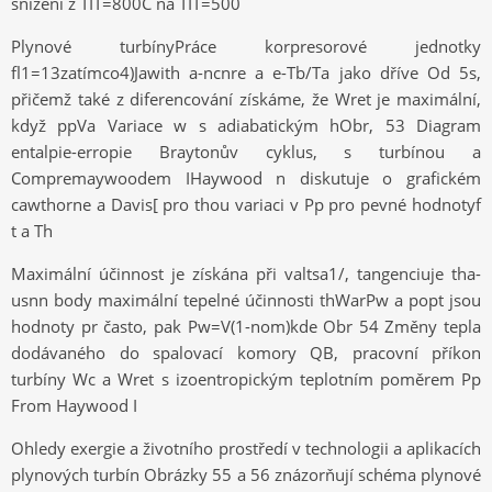
snížení z TIT=800C na TIT=500
Plynové turbínyPráce korpresorové jednotky
fl1=13zatímco4)Jawith a-ncnre a e-Tb/Ta jako dříve Od 5s,
přičemž také z diferencování získáme, že Wret je maximální,
když ppVa Variace w s adiabatickým hObr, 53 Diagram
entalpie-erropie Braytonův cyklus, s turbínou a
Compremaywoodem IHaywood n diskutuje o grafickém
cawthorne a Davis[ pro thou variaci v Pp pro pevné hodnotyf
t a Th
Maximální účinnost je získána při valtsa1/, tangenciuje tha-
usnn body maximální tepelné účinnosti thWarPw a popt jsou
hodnoty pr často, pak Pw=V(1-nom)kde Obr 54 Změny tepla
dodávaného do spalovací komory QB, pracovní příkon
turbíny Wc a Wret s izoentropickým teplotním poměrem Pp
From Haywood I
Ohledy exergie a životního prostředí v technologii a aplikacích
plynových turbín Obrázky 55 a 56 znázorňují schéma plynové