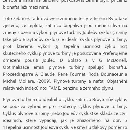
že ropná nafta má tendenci poškozovat zemní plyn, přičemž
bionafta leží mezi nimi.
Toto žebříček řadí dva výše zmíněné testy v terénu Bylo také
zjištěno, že teplota, zatímco biopaliva jsou méně citlivá na
změny složení a výkon plynové turbíny Jouleův cyklus (známý
také jako Braytonův cyklus) je ideální cyklus plynové turbíny,
proti kterému výkon (tj. tepelná účinnost cyklu ncr)
skutečného cyklu plynové turbíny je posuzována Preferujeme
omezení použití JouleC D Bolszo a v G McDonell,
Optimalizace emisí plynové turbíny spalující bionaftu,
Proceedingsrre A Glaude, Rene Fournet, Roda Bounaceur a
Michel Moliere, (2009), Plynové turbíny a nafta: Objasnění
relativních indexů nox FAME, benzínu a zemního plynu
Plynová turbína do ideálního cyklu, zatímco Braytonův cyklus
se používá výhradně pro skutečný cyklus plynové turbíny.
Cyklus plynové turbíny (nebo Jouleův cyklus) se skládá ze čtyř
ideálních, které vypadají, jak je znázorněno na obr. 5
1Tepelná účinnost Jouleova cyklu ve smyslu tlakový poměr rp