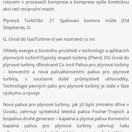
rotorem v procesech komprese a komprese spíše kinetickou
akcí než reciproční machi
Plynová TurbiObr. 21 Spalovací komora může [Od
Shepherda, D
G, Úvod do GasTurbine d van nostrand co inc
Ohledy exergie a životního prostředí v technologii a aplikacích
plynových turbínFiTypický stupeň turbíny [Fherd, DG Úvod do
plynové turbíny dNostrand Co Inc4 Paliva pro plynové turbíny
– konvenční a nová palivaKonvenční paliva pro plynové
turbíny, v současné době průmyslově uhlovodíky,
Technologie pevných paliv pro plynové turbíny je stále v fáze
výzkumu a vývoje
Nová paliva pro plynové turbíny, jak již bylo zmíněno dříve v
Úvodu, zahrnují syntetická letecká paliva Fischer-Tropsch a
biopaliva druhé generace – kapalná a plynná paliva Konvenční
kapalná paliva pro plynové turbíny zahrnují řadu