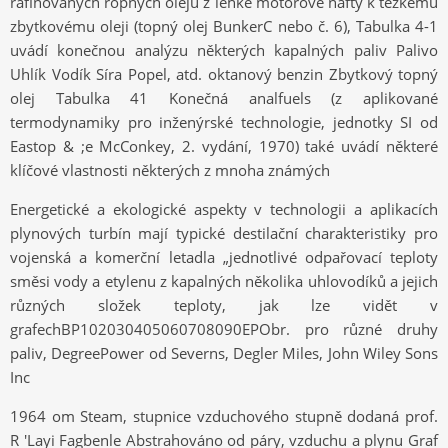
rafinovaných ropných olejů z lehké motorové nafty k těžkému
zbytkovému oleji (topný olej BunkerC nebo č. 6), Tabulka 4-1
uvádí konečnou analýzu některých kapalných paliv Palivo
Uhlík Vodík Síra Popel, atd. oktanový benzin Zbytkový topný
olej Tabulka 41 Konečná analfuels (z aplikované
termodynamiky pro inženýrské technologie, jednotky SI od
Eastop & ;e McConkey, 2. vydání, 1970) také uvádí některé
klíčové vlastnosti některých z mnoha známých
Energetické a ekologické aspekty v technologii a aplikacích
plynových turbín mají typické destilační charakteristiky pro
vojenská a komerční letadla „jednotlivé odpařovací teploty
směsi vody a etylenu z kapalných několika uhlovodíků a jejich
různých složek teploty, jak lze vidět v
grafechBP102030405060708090EPObr. pro různé druhy
paliv, DegreePower od Severns, Degler Miles, John Wiley Sons
Inc
1964 om Steam, stupnice vzduchového stupně dodaná prof.
R 'Layi Fagbenle Abstrahováno od páry, vzduchu a plynu Graf