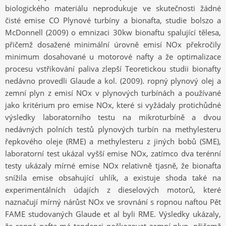
biologického materiálu neprodukuje ve skutečnosti žádné
čisté emise CO Plynové turbíny a bionafta, studie bolszo a
McDonnell (2009) o emnizaci 30kw bionaftu spalující tělesa,
přičemž dosažené minimální úrovně emisí NOx překročily
minimum dosahované u motorové nafty a že optimalizace
procesu vstřikování paliva zlepší Teoretickou studii bionafty
nedávno provedli Glaude a kol. (2009). ropný plynový olej a
zemní plyn z emisí NOx v plynových turbínách a používané
jako kritérium pro emise NOx, které si vyžádaly protichůdné
výsledky laboratorního testu na mikroturbíně a dvou
nedávných polních testů plynových turbín na methylesteru
řepkového oleje (RME) a ​​methylesteru z jiných bobů (SME),
laboratorní test ukázal vyšší emise NOx, zatímco dva terénní
testy ukázaly mírné emise NOx relativně tjasně, že bionafta
snížila emise obsahující uhlík, a existuje shoda také na
experimentálních údajích z dieselových motorů, které
naznačují mírný nárůst NOx ve srovnání s ropnou naftou Pět
FAME studovaných Glaude et al byli RME. Výsledky ukázaly,