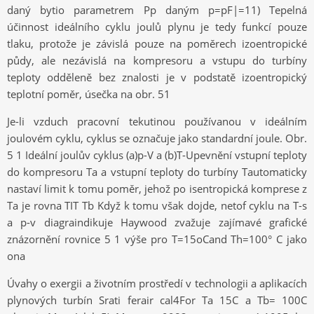
daný bytio parametrem Pp daným p=pF|=11) Tepelná
účinnost ideálního cyklu joulů plynu je tedy funkcí pouze
tlaku, protože je závislá pouze na poměrech izoentropické
půdy, ale nezávislá na kompresoru a vstupu do turbíny
teploty odděleně bez znalosti je v podstatě izoentropický
teplotní poměr, úsečka na obr. 51
Je-li vzduch pracovní tekutinou používanou v ideálním
joulovém cyklu, cyklus se označuje jako standardní joule. Obr.
5 1 Ideální joulův cyklus (a)p-V a (b)T-Upevnění vstupní teploty
do kompresoru Ta a vstupní teploty do turbíny Tautomaticky
nastaví limit k tomu poměr, jehož po isentropická komprese z
Ta je rovna TIT Tb Když k tomu však dojde, netof cyklu na T-s
a p-v diagraindikuje Haywood zvažuje zajímavé grafické
znázornění rovnice 5 1 výše pro T=15oCand Th=100° C jako
ona
Úvahy o exergii a životním prostředí v technologii a aplikacích
plynových turbín Srati ferair cal4For Ta 15C a Tb= 100C