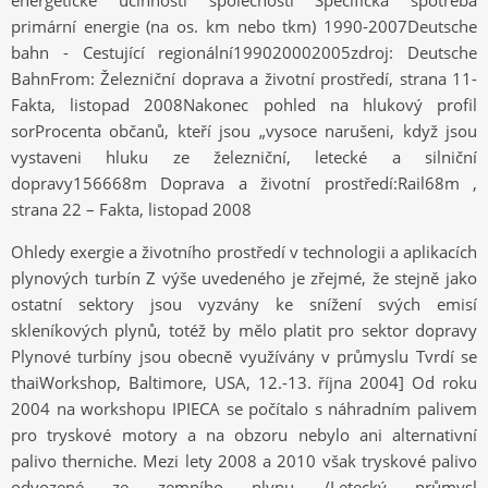
energetické účinnosti společnosti Specifická spotřeba
primární energie (na os. km nebo tkm) 1990-2007Deutsche
bahn - Cestující regionální199020002005zdroj: Deutsche
BahnFrom: Železniční doprava a životní prostředí, strana 11-
Fakta, listopad 2008Nakonec pohled na hlukový profil
sorProcenta občanů, kteří jsou „vysoce narušeni, když jsou
vystaveni hluku ze železniční, letecké a silniční
dopravy156668m Doprava a životní prostředí:Rail68m ,
strana 22 – Fakta, listopad 2008
Ohledy exergie a životního prostředí v technologii a aplikacích
plynových turbín Z výše uvedeného je zřejmé, že stejně jako
ostatní sektory jsou vyzvány ke snížení svých emisí
skleníkových plynů, totéž by mělo platit pro sektor dopravy
Plynové turbíny jsou obecně využívány v průmyslu Tvrdí se
thaiWorkshop, Baltimore, USA, 12.-13. října 2004] Od roku
2004 na workshopu IPIECA se počítalo s náhradním palivem
pro tryskové motory a na obzoru nebylo ani alternativní
palivo therniche. Mezi lety 2008 a 2010 však tryskové palivo
odvozené ze zemního plynu /Letecký průmysl