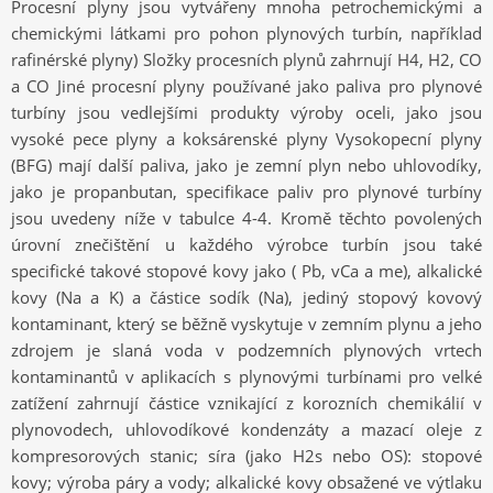
Procesní plyny jsou vytvářeny mnoha petrochemickými a
chemickými látkami pro pohon plynových turbín, například
rafinérské plyny) Složky procesních plynů zahrnují H4, H2, CO
a CO Jiné procesní plyny používané jako paliva pro plynové
turbíny jsou vedlejšími produkty výroby oceli, jako jsou
vysoké pece plyny a koksárenské plyny Vysokopecní plyny
(BFG) mají další paliva, jako je zemní plyn nebo uhlovodíky,
jako je propanbutan, specifikace paliv pro plynové turbíny
jsou uvedeny níže v tabulce 4-4. Kromě těchto povolených
úrovní znečištění u každého výrobce turbín jsou také
specifické takové stopové kovy jako ( Pb, vCa a me), alkalické
kovy (Na a K) a částice sodík (Na), jediný stopový kovový
kontaminant, který se běžně vyskytuje v zemním plynu a jeho
zdrojem je slaná voda v podzemních plynových vrtech
kontaminantů v aplikacích s plynovými turbínami pro velké
zatížení zahrnují částice vznikající z korozních chemikálií v
plynovodech, uhlovodíkové kondenzáty a mazací oleje z
kompresorových stanic; síra (jako H2s nebo OS): stopové
kovy; výroba páry a vody; alkalické kovy obsažené ve výtlaku