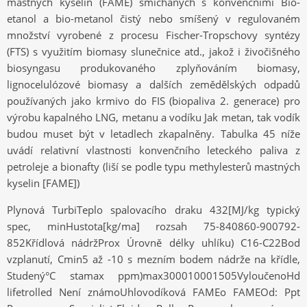
mastných kyselin (FAME) smíchaných s konvenčními Bio-
etanol a bio-metanol čistý nebo smíšený v regulovaném
množství vyrobené z procesu Fischer-Tropschovy syntézy
(FTS) s využitím biomasy slunečnice atd., jakož i živočišného
biosyngasu produkovaného zplyňováním biomasy,
lignocelulózové biomasy a dalších zemědělských odpadů
používaných jako krmivo do FIS (biopaliva 2. generace) pro
výrobu kapalného LNG, metanu a vodíku Jak metan, tak vodík
budou muset být v letadlech zkapalněny. Tabulka 45 níže
uvádí relativní vlastnosti konvenčního leteckého paliva z
petroleje a bionafty (liší se podle typu methylesterů mastných
kyselin [FAME])
Plynová TurbiTeplo spalovacího draku 432[MJ/kg typický
spec, minHustota[kg/ma] rozsah 75-840860-900792-
852Křídlová nádržProx Úrovně délky uhlíku) C16-C22Bod
vzplanutí, Cmin5 až -10 s mezním bodem nádrže na křídle,
Studený°C stamax ppm)max300010001505VyloučenoHd
lifetrolled Není známoUhlovodíková FAMEo FAMEOd: Ppt