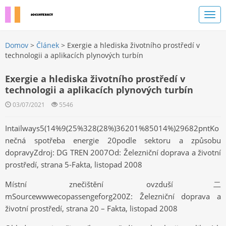
Domov
>
Článek
> Exergie a hlediska životního prostředí v
technologii a aplikacích plynových turbín
Exergie a hlediska životního prostředí v
technologii a aplikacích plynových turbín
03/07/2021
5546
Intailways5(14%9(25%328(28%)36201%85014%)29682pntKo
nečná spotřeba energie 20podle sektoru a způsobu
dopravyZdroj: DG TREN 2007Od: Železniční doprava a životní
prostředí, strana 5-Fakta, listopad 2008
Místní znečištění ovzduší二
mSourcewwwecopassengeforg200Z: Železniční doprava a
životní prostředí, strana 20 – Fakta, listopad 2008