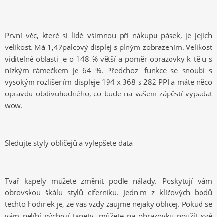
První věc, které si lidé všimnou při nákupu pásek, je jejich
velikost. Má 1,47palcový displej s plným zobrazením. Velikost
viditelné oblasti je o 148 % větší a poměr obrazovky k tělu s
nízkým rámečkem je 64 %. Předchozí funkce se snoubí s
vysokým rozlišením displeje 194 x 368 s 282 PPI a máte něco
opravdu obdivuhodného, ​​co bude na vašem zápěstí vypadat
wow.
Sledujte styly obličejů a vylepšete data
Tvář kapely můžete změnit
podle nálady. Poskytují vám
obrovskou škálu stylů ciferníku. Jedním z klíčových bodů
těchto hodinek je, že vás vždy zaujme nějaký obličej. Pokud se
vám nelíbí
výchozí tapety, můžete na obrazovku použít své