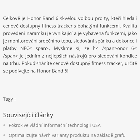
Celkově je Honor Band 6 skvělou volbou pro ty, kteří hledají
cenově dostupný fitness tracker s bohatými funkcemi. Kvalita
provedení náramku je vynikající a je vybavena funkcemi, jako
je monitorování srdečního tepu, sledování spánku a dokonce i
platby NFC
< span>
,
Myslíme si, že
h
< /span>
onor
6<
/span>
je jedním z nejlepších nástrojů pro sledování kondice
na trhu. Pokud
'
sháníte cenově dostupný fitness tracker, určitě
se podívejte na Honor Band 6!
Tagy：
Související články
Pokrok ve vládní informační technologii USA
Optimalizujte návrh varianty produktu na základě grafu