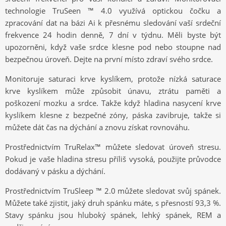
technologie TruSeen
™
4.0 využívá optickou čočku a
zpracování dat na bázi Ai k přesnému sledování vaší srdeční
frekvence 24 hodin denně, 7 dní v týdnu. Měli byste být
upozorněni, když vaše srdce klesne pod nebo stoupne nad
bezpečnou úroveň. Dejte na první místo zdraví svého srdce.
Monitoruje saturaci krve kyslíkem, protože nízká saturace
krve kyslíkem může způsobit únavu, ztrátu paměti a
poškození mozku a srdce. Takže když hladina nasycení krve
kyslíkem klesne z bezpečné zóny, páska zavibruje, takže si
můžete dát čas na dýchání a znovu získat rovnováhu.
Prostřednictvím TruRelax
™
můžete sledovat úroveň stresu.
Pokud je vaše hladina stresu příliš vysoká, použijte průvodce
dodávaný v pásku a dýchání.
Prostřednictvím TruSleep
™
2.0 můžete sledovat svůj spánek.
Můžete také zjistit, jaký druh spánku máte, s přesností 93,3 %.
Stavy spánku jsou hluboký spánek, lehký spánek, REM a