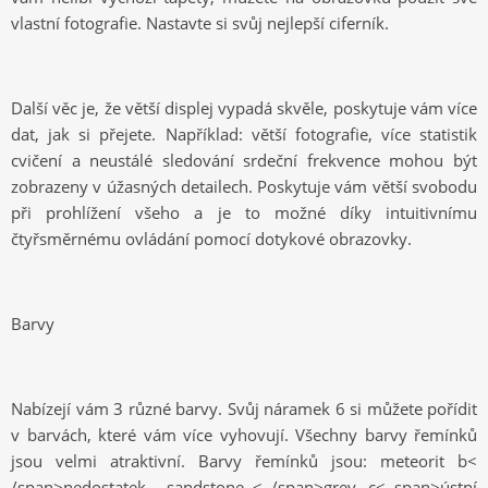
vlastní fotografie. Nastavte si svůj nejlepší ciferník.
Další věc je, že větší displej vypadá skvěle, poskytuje vám více
dat, jak si přejete. Například: větší fotografie, více statistik
cvičení a neustálé sledování srdeční frekvence mohou být
zobrazeny v úžasných detailech. Poskytuje vám větší svobodu
při prohlížení všeho a je to možné díky intuitivnímu
čtyřsměrnému ovládání pomocí dotykové obrazovky.
Barvy
Nabízejí vám
3
různé barvy. Svůj náramek 6 si můžete pořídit
v barvách, které vám více vyhovují. Všechny barvy řemínků
jsou velmi atraktivní. Barvy řemínků jsou:
m
eteorit
b<
/span>
nedostatek
, s
andstone
< /span>
g
rey
, c
< span>
ústní