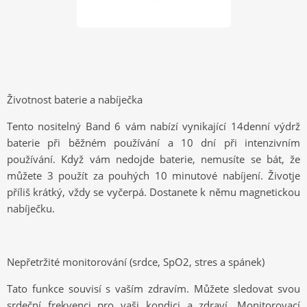
Životnost baterie a nabíječka
Tento nositelný Band 6 vám nabízí vynikající 14denní výdrž
baterie při běžném používání a 10 dní při intenzivním
používání. Když vám nedojde baterie, nemusíte se bát, že
můžete
3
použít za pouhých
10
minutové nabíjení. Život
je
příliš krátký, vždy se vyčerpá. Dostanete k němu magnetickou
nabíječku.
Nepřetržité monitorování (srdce, SpO2, stres a spánek)
Tato funkce souvisí s vaším zdravím. Můžete sledovat svou
srdeční frekvenci pro vaši kondici a zdraví. Monitorovací