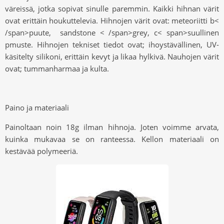
väreissä, jotka sopivat sinulle paremmin. Kaikki hihnan värit
ovat erittäin houkuttelevia. Hihnojen värit ovat:
m
eteoriitti
b<
/span>
puute
, s
andstone
< /span>
g
rey
, c
< span>
suullinen
p
muste. Hihnojen tekniset tiedot ovat; ihoystävällinen, UV-
käsitelty silikoni, erittäin kevyt ja likaa hylkivä. Nauhojen värit
ovat; tummanharmaa ja kulta.
Paino ja materiaali
Painoltaan noin 18g ilman hihnoja. Joten voimme arvata,
kuinka mukavaa se on ranteessa. Kellon materiaali on
kestävää polymeeriä.