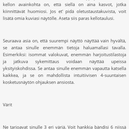
kellon avainkohta on, että siellä on aina kasvot, jotka
kiinnittävät huomiosi. Jos et
'
pidä oletustaustakuvista, voit
lisätä omia kuviasi näytölle. Aseta siis paras kellotaulusi.
Seuraava asia on, että suurempi näyttö näyttää vain hyvältä,
se antaa sinulle enemmän tietoja haluamallasi tavalla.
Esimerkiksi: isommat valokuvat, enemmän harjoitustilastoja
ja jatkuva sykemittaus voidaan näyttää upeissa
yksityiskohdissa. Se antaa sinulle enemmän vapautta katsella
kaikkea, ja se on mahdollista intuitiivisen 4-suuntaisen
kosketusnäytön ohjauksen ansiosta.
Värit
Ne tarjoavat sinulle
3
eri väriä. Voit hankkia bändisi 6 niissä