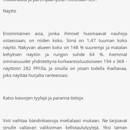
Näyttö
Ensimmäinen asia, jonka ihmiset huomaavat nauhoja
ostaessaan, on niiden koko. Siinä on 1,47 tuuman koko
näyttö. Näkyvän alueen koko on 148 % suurempi ja matalan
kehyksen näytön ja rungon suhde 64 %. Aiemmat
ominaisuudet yhdistettynä korkearesoluutioiseen 194 x 368 -
näyttöön 282 PPI:llä, ja sinulla on jotain todella ihailtavaa,
joka näyttää hurjalta ranteessasi.
Katso kasvojen tyylejä ja paranna tietoja
Voit vaihtaa bändin
kasvoja mielialaasi mukaan. Ne tarjoavat
sinulle valtavan valikoiman kellotaulutyylejä. Yksi tämän