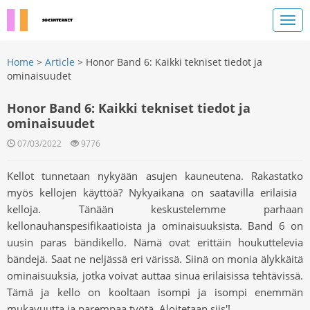
Home
>
Article
> Honor Band 6: Kaikki tekniset tiedot ja
ominaisuudet
Honor Band 6: Kaikki tekniset tiedot ja
ominaisuudet
07/03/2022
9776
Kellot tunnetaan nykyään asujen kauneutena. Rakastatko
myös kellojen käyttöä? Nykyaikana on saatavilla erilaisia ​​
kelloja. Tänään keskustelemme parhaan
kellonauhan
spesifikaatioista ja ominaisuuksista. Band 6 on
uusin paras bändikello. Nämä ovat erittäin houkuttelevia
bändejä. Saat ne neljässä eri värissä. Siinä on monia älykkäitä
ominaisuuksia, jotka voivat auttaa sinua erilaisissa tehtävissä.
Tämä ja kello on kooltaan isompi ja isompi enemmän
mukavuutta ja parempaa työtä. Aloitetaan siis
'
!