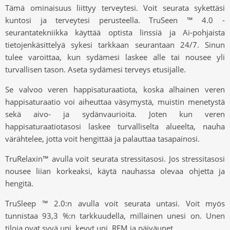
Tämä ominaisuus liittyy terveytesi. Voit seurata sykettäsi
kuntosi ja terveytesi perusteella. TruSeen
™
4.0 -
seurantatekniikka käyttää optista linssiä ja Ai-pohjaista
tietojenkäsittelyä sykesi tarkkaan seurantaan 24/7. Sinun
tulee varoittaa, kun sydämesi laskee alle tai nousee yli
turvallisen tason. Aseta sydämesi terveys etusijalle.
Se valvoo veren happisaturaatiota, koska alhainen veren
happisaturaatio voi aiheuttaa väsymystä, muistin menetystä
sekä aivo- ja sydänvaurioita. Joten kun veren
happisaturaatiotasosi laskee turvalliselta alueelta, nauha
värähtelee, jotta voit hengittää ja palauttaa tasapainosi.
TruRelaxin
™
avulla voit seurata stressitasosi. Jos stressitasosi
nousee liian korkeaksi, käytä nauhassa olevaa ohjetta ja
hengitä.
TruSleep
™
2.0:n avulla voit seurata untasi. Voit myös
tunnistaa 93,3 %:n tarkkuudella, millainen unesi on. Unen
tiloja ovat syvä uni, kevyt uni, REM ja päiväunet.