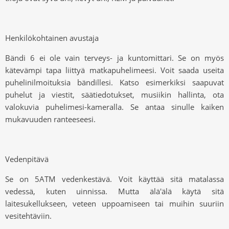
Henkilökohtainen avustaja
Bändi 6 ei ole vain terveys- ja kuntomittari. Se on myös
kätevämpi tapa liittyä matkapuhelimeesi. Voit saada useita
puhelinilmoituksia bändillesi. Katso esimerkiksi saapuvat
puhelut ja viestit, säätiedotukset, musiikin hallinta, ota
valokuvia puhelimesi
-kameralla. Se antaa sinulle kaiken
mukavuuden ranteeseesi.
Vedenpitävä
Se on 5ATM vedenkestävä. Voit käyttää sitä matalassa
vedessä, kuten uinnissa. Mutta älä
'
älä käytä sitä
laitesukellukseen, veteen uppoamiseen tai muihin suuriin
vesitehtäviin.