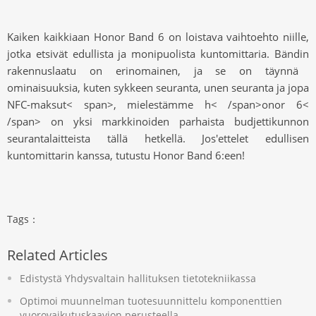
Kaiken kaikkiaan Honor Band 6 on loistava vaihtoehto niille,
jotka etsivät edullista ja monipuolista kuntomittaria. Bändin
rakennuslaatu on erinomainen, ja se on täynnä
ominaisuuksia, kuten sykkeen seuranta, unen seuranta ja jopa
NFC-maksut
< span>
,
mielestämme
h
< /span>
onor
6<
/span>
on yksi markkinoiden parhaista budjettikunnon
seurantalaitteista tällä hetkellä. Jos
'
ettelet edullisen
kuntomittarin kanssa, tutustu Honor Band 6:een!
Tags：
Related Articles
Edistystä Yhdysvaltain hallituksen tietotekniikassa
Optimoi muunnelman tuotesuunnittelu komponenttien
vuorovaikutuskaavion perusteella