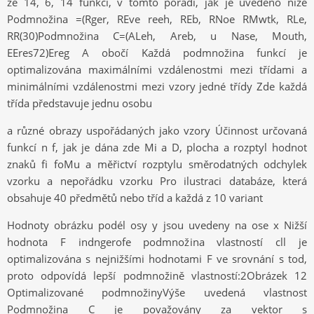
ze 14, 6, 14 funkcí, v tomto pořadí, jak je uvedeno níže
Podmnožina =(Rger, REve reeh, REb, RNoe RMwtk, RLe,
RR(30)Podmnožina C=(ALeh, Areb, u Nase, Mouth,
EEres72)Ereg A obočí Každá podmnožina funkcí je
optimalizována maximálními vzdálenostmi mezi třídami a
minimálními vzdálenostmi mezi vzory jedné třídy Zde každá
třída představuje jednu osobu
a různé obrazy uspořádaných jako vzory Účinnost určovaná
funkcí n f, jak je dána zde Mi a D, plocha a rozptyl hodnot
znaků fi foMu a měřictví rozptylu směrodatných odchylek
vzorku a nepořádku vzorku Pro ilustraci databáze, která
obsahuje 40 předmětů nebo tříd a každá z 10 variant
Hodnoty obrázku podél osy y jsou uvedeny na ose x Nižší
hodnota F indngerofe podmnožina vlastností cll je
optimalizována s nejnižšími hodnotami F ve srovnání s tod,
proto odpovídá lepší podmnožině vlastností:2Obrázek 12
Optimalizované podmnožinyVýše uvedená vlastnost
Podmnožina C je považovány za vektor s