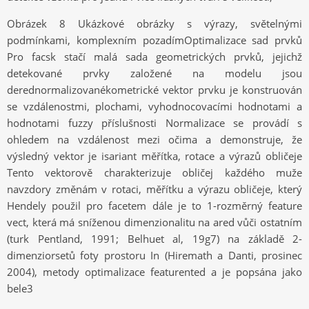
Obrázek 8 Ukázkové obrázky s výrazy, světelnými
podmínkami, komplexním pozadímOptimalizace sad prvků
Pro facsk stačí malá sada geometrických prvků, jejichž
detekované prvky založené na modelu jsou
derednormalizovanékometrické vektor prvku je konstruován
se vzdálenostmi, plochami, vyhodnocovacími hodnotami a
hodnotami fuzzy příslušnosti Normalizace se provádí s
ohledem na vzdálenost mezi očima a demonstruje, že
výsledný vektor je isariant měřítka, rotace a výrazů obličeje
Tento vektorově charakterizuje obličej každého muže
navzdory změnám v rotaci, měřítku a výrazu obličeje, který
Hendely použil pro facetem dále je to 1-rozměrný feature
vect, která má sníženou dimenzionalitu na ared vůči ostatním
(turk Pentland, 1991; Belhuet al, 19g7) na základě 2-
dimenziorsetů foty prostoru In (Hiremath a Danti, prosinec
2004), metody optimalizace featurented a je popsána jako
bele3