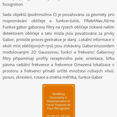
focognition
Sada objektů (podmnožina C) je považována za geomety pro
rozpoznávání obličeje a funkce=(ulcb, FRebANav,AErne
Funkce gabor gaborovy filtry na rysech obličeje získané naším
detektorem obličeje a tato místa jsou považována za prvky
Gabor, protože proces gextrakce je daný. Lokální informace v
okolí míst obličejových rysů jsou získávány Gaborsinusoidem
modulovaným 2D Gaussovou funkcí a frekvencí Gaborovy
filtry připomínají profily receptivního pole, orientace, šířka
pásma radiální frekvence a frekvence Omezená lokalizace v
prostoru a frekvenci přináší určité množství rušivých vlivů.
posun, zkreslení, rotace a změna měřítka, funkce Gabor