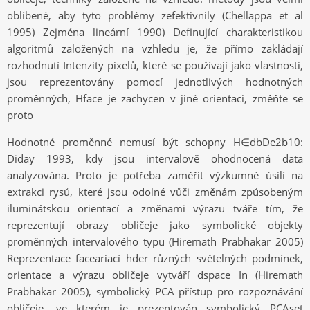
oblíbené, aby tyto problémy zefektivnily (Chellappa et al
1995) Zejména lineární 1990) Definující charakteristikou
algoritmů založených na vzhledu je, že přímo zakládají
rozhodnutí Intenzity pixelů, které se používají jako vlastnosti,
jsou reprezentovány pomocí jednotlivých hodnotných
proměnných, Hface je zachycen v jiné orientaci, změňte se
proto
Hodnotné proměnné nemusí být schopny H∈dbDe2b10:
Diday 1993, kdy jsou intervalově ohodnocená data
analyzována. Proto je potřeba zaměřit výzkumné úsilí na
extrakci rysů, které jsou odolné vůči změnám způsobeným
iluminátskou orientací a změnami výrazu tváře tím, že
reprezentují obrazy obličeje jako symbolické objekty
proměnných intervalového typu (Hiremath Prabhakar 2005)
Reprezentace faceariací hder různých světelných podmínek,
orientace a výrazu obličeje vytváří dspace In (Hiremath
Prabhakar 2005), symbolický PCA přístup pro rozpoznávání
obličeje, ve kterém je prezentován symbolický PCAset