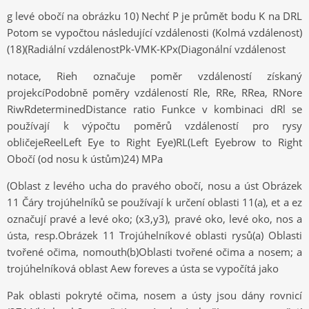
g levé obočí na obrázku 10) Nechť P je průmět bodu K na DRL
Potom se vypočtou následující vzdálenosti (Kolmá vzdálenost)
(18)(Radiální vzdálenostPk-VMK-KPx(Diagonální vzdálenost
notace, Rieh označuje poměr vzdáleností získaný
projekcíPodobně poměry vzdáleností Rle, RRe, RRea, RNore
RiwRdeterminedDistance ratio Funkce v kombinaci dRl se
používají k výpočtu poměrů vzdáleností pro rysy
obličejeReelLeft Eye to Right Eye)RL(Left Eyebrow to Right
Obočí (od nosu k ústům)24) MPa
(Oblast z levého ucha do pravého obočí, nosu a úst Obrázek
11 Čáry trojúhelníků se používají k určení oblasti 11(a), et a ez
označují pravé a levé oko; (x3,y3), pravé oko, levé oko, nos a
ústa, resp.Obrázek 11 Trojúhelníkové oblasti rysů(a) Oblasti
tvořené očima, nomouth(b)Oblasti tvořené očima a nosem; a
trojúhelníková oblast Aew foreves a ústa se vypočítá jako
Pak oblasti pokryté očima, nosem a ústy jsou dány rovnicí