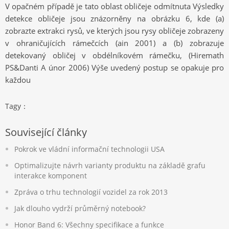
V opačném případě je tato oblast obličeje odmítnuta Výsledky
detekce obličeje jsou znázorněny na obrázku 6, kde (a)
zobrazte extrakci rysů, ve kterých jsou rysy obličeje zobrazeny
v ohraničujících rámečcích (ain 2001) a (b) zobrazuje
detekovaný obličej v obdélníkovém rámečku, (Hiremath
PS&Danti A únor 2006) Výše ​​uvedený postup se opakuje pro
každou
Tagy：
Související články
Pokrok ve vládní informační technologii USA
Optimalizujte návrh varianty produktu na základě grafu
interakce komponent
Zpráva o trhu technologií vozidel za rok 2013
Jak dlouho vydrží průměrný notebook?
Honor Band 6: Všechny specifikace a funkce