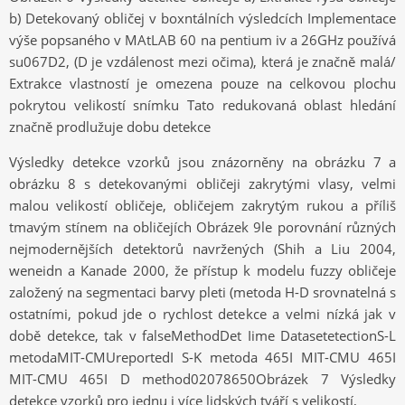
b) Detekovaný obličej v boxntálních výsledcích Implementace
výše popsaného v MAtLAB 60 na pentium iv a 26GHz používá
su067D2, (D je vzdálenost mezi očima), která je značně malá/
Extrakce vlastností je omezena pouze na celkovou plochu
pokrytou velikostí snímku Tato redukovaná oblast hledání
značně prodlužuje dobu detekce
Výsledky detekce vzorků jsou znázorněny na obrázku 7 a
obrázku 8 s detekovanými obličeji zakrytými vlasy, velmi
malou velikostí obličeje, obličejem zakrytým rukou a příliš
tmavým stínem na obličejích Obrázek 9le porovnání různých
nejmodernějších detektorů navržených (Shih a Liu 2004,
weneidn a Kanade 2000, že přístup k modelu fuzzy obličeje
založený na segmentaci barvy pleti (metoda H-D srovnatelná s
ostatními, pokud jde o rychlost detekce a velmi nízká jak v
době detekce, tak v falseMethodDet Iime DatasetetectionS-L
metodaMIT-CMUreportedI S-K metoda 465I MIT-CMU 465I
MIT-CMU 465I D method02078650Obrázek 7 Výsledky
detekce vzorků pro jednu i více lidských tváří s velikostí,