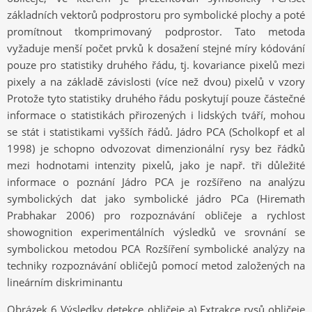
základních vektorů podprostoru pro symbolické plochy a poté
promítnout tkomprimovaný podprostor. Tato metoda
vyžaduje menší počet prvků k dosažení stejné míry kódování
pouze pro statistiky druhého řádu, tj. kovariance pixelů mezi
pixely a na základě závislosti (více než dvou) pixelů v vzory
Protože tyto statistiky druhého řádu poskytují pouze částečné
informace o statistikách přirozených i lidských tváří, mohou
se stát i statistikami vyšších řádů. Jádro PCA (Scholkopf et al
1998) je schopno odvozovat dimenzionální rysy bez řádků
mezi hodnotami intenzity pixelů, jako je např. tři důležité
informace o poznání Jádro PCA je rozšířeno na analýzu
symbolických dat jako symbolické jádro PCa (Hiremath
Prabhakar 2006) pro rozpoznávání obličeje a rychlost
showognition experimentálních výsledků ve srovnání se
symbolickou metodou PCA Rozšíření symbolické analýzy na
techniky rozpoznávání obličejů pomocí metod založených na
lineárním diskriminantu
Obrázek 6 Výsledky detekce obličeje a) Extrakce rysů obličeje