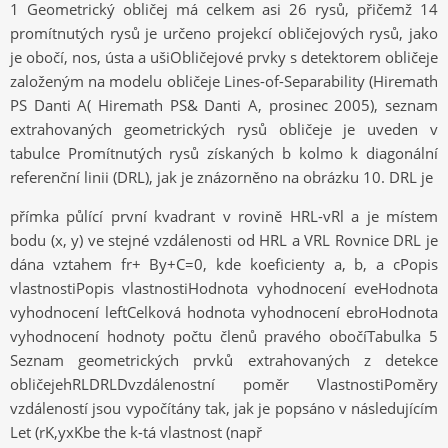
1 Geometrický obličej má celkem asi 26 rysů, přičemž 14
promítnutých rysů je určeno projekcí obličejových rysů, jako
je obočí, nos, ústa a ušiObličejové prvky s detektorem obličeje
založeným na modelu obličeje Lines-of-Separability (Hiremath
PS Danti A( Hiremath PS& Danti A, prosinec 2005), seznam
extrahovaných geometrických rysů obličeje je uveden v
tabulce Promítnutých rysů získaných b kolmo k diagonální
referenční linii (DRL), jak je znázorněno na obrázku 10. DRL je
přímka půlící první kvadrant v rovině HRL-vRl a je místem
bodu (x, y) ve stejné vzdálenosti od HRL a VRL Rovnice DRL je
dána vztahem fr+ By+C=0, kde koeficienty a, b, a cPopis
vlastnostiPopis vlastnostiHodnota vyhodnocení eveHodnota
vyhodnocení leftCelková hodnota vyhodnocení ebroHodnota
vyhodnocení hodnoty počtu členů pravého obočíTabulka 5
Seznam geometrických prvků extrahovaných z detekce
obličejehRLDRLDvzdálenostní poměr VlastnostiPoměry
vzdáleností jsou vypočítány tak, jak je popsáno v následujícím
Let (rK,yxKbe the k-tá vlastnost (např