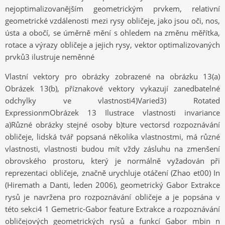
nejoptimalizovanějším geometrickým prvkem, relativní
geometrické vzdálenosti mezi rysy obličeje, jako jsou oči, nos,
ústa a obočí, se úměrně mění s ohledem na změnu měřítka,
rotace a výrazy obličeje a jejich rysy, vektor optimalizovaných
prvků3 ilustruje neměnné
Vlastní vektory pro obrázky zobrazené na obrázku 13(a)
Obrázek 13(b), příznakové vektory vykazují zanedbatelné
odchylky ve vlastnosti4)Varied3) Rotated
ExpressionmObrázek 13 Ilustrace vlastnosti invariance
a)Různé obrázky stejné osoby b)ture vectorsd rozpoznávání
obličeje, lidská tvář popsaná několika vlastnostmi, má různé
vlastnosti, vlastnosti budou mít vždy zásluhu na zmenšení
obrovského prostoru, který je normálně vyžadován při
reprezentaci obličeje, značně urychluje otáčení (Zhao et00) In
(Hiremath a Danti, leden 2006), geometrický Gabor Extrakce
rysů je navržena pro rozpoznávání obličeje a je popsána v
této sekci4 1 Gemetric-Gabor feature Extrakce a rozpoznávání
obličejových geometrických rysů a funkcí Gabor mbin n