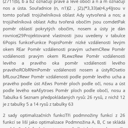
(2711(b), b a b2 označují pravé a levé obočí a n a m označují
nos a ústa. Souřadnice (n, n1)(2 , J2),(*3,33)a(r4,y4)jsou v
tomto pořadí trojúhelníková oblast Ady vytvořená a nos; a
trojúhelníková oblast Adtu tvořená obočím jsou comdetPak
poměr oblastí pokrytých obočím, nosem a ústy je dán
rovnice(29Projektované vlastnosti jsou uvedeny v tabulce
6Popis funkceFunkce PopisPoměr nízké vzdálenosti levým
okem REar Poměr vzdálenosti pravým uchemCRew Poměr
vzdálenosti pravým okem RLewzRew Poměr vzdálenosti
levého a pravého oka poměr vzdálenosti levého
pravéhoRObRNmPoměr vzdálenosti nosem a ústyROsetio
bRLour2Rewr Poměr vzdálenosti podle poměr levého ucha a
pravého podle úst AEws Poměr ploch podle očí, nosu a úst
podle levého eaAEytroes Poměr ploch podle obočí, nosu a
Tabulka 6 Seznam předpokládaných rysů: 26 rysů, z nichž 12
je z tabulky 5 a 14 rysů z tabulky 63
2 sady optimalizačních funkcíTři podmnožiny funkcí z 26
funkcí se liší jako optimalizace Podmnožina A, B, C se skládá