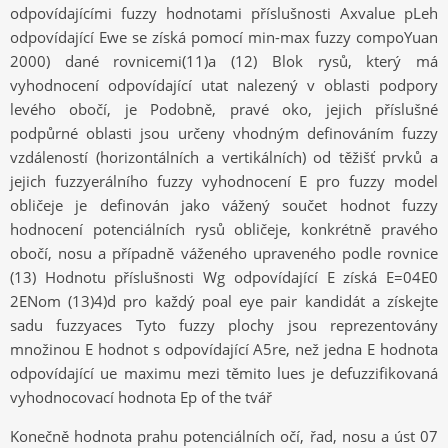
odpovídajícími fuzzy hodnotami příslušnosti Axvalue pLeh
odpovídající Ewe se získá pomocí min-max fuzzy compoYuan
2000) dané rovnicemi(11)a (12) Blok rysů, který má
vyhodnocení odpovídající utat nalezený v oblasti podpory
levého obočí, je Podobně, pravé oko, jejich příslušné
podpůrné oblasti jsou určeny vhodným definováním fuzzy
vzdáleností (horizontálních a vertikálních) od těžišť prvků a
jejich fuzzyerálního fuzzy vyhodnocení E pro fuzzy model
obličeje je definován jako vážený součet hodnot fuzzy
hodnocení potenciálních rysů obličeje, konkrétně pravého
obočí, nosu a případně váženého upraveného podle rovnice
(13) Hodnotu příslušnosti Wg odpovídající E získá E=04E0
2ENom (13)4)d pro každý poal eye pair kandidát a získejte
sadu fuzzyaces Tyto fuzzy plochy jsou reprezentovány
množinou E hodnot s odpovídající A5re, než jedna E hodnota
odpovídající ue maximu mezi těmito lues je defuzzifikovaná
vyhodnocovací hodnota Ep of the tvář
Konečně hodnota prahu potenciálních očí, řad, nosu a úst 07