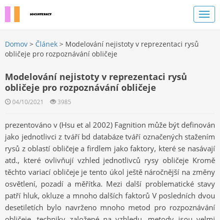
Domov
>
Článek
> Modelování nejistoty v reprezentaci rysů
obličeje pro rozpoznávání obličeje
Modelování nejistoty v reprezentaci rysů
obličeje pro rozpoznávání obličeje
04/10/2021
3985
prezentováno v (Hsu et al 2002) Fagnition může být definován
jako jednotlivci z tváří bd databáze tváří označených stažením
rysů z oblastí obličeje a firdlem jako faktory, které se nasávají
atd., které ovlivňují vzhled jednotlivců rysy obličeje Kromě
těchto variací obličeje je tento úkol ještě náročnější na změny
osvětlení, pozadí a měřítka. Mezi další problematické stavy
patří hluk, okluze a mnoho dalších faktorů V posledních dvou
desetiletích bylo navrženo mnoho metod pro rozpoznávání
obličeje, techniky založené na vzhledu. metody jsou velmi