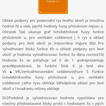
Oblast podpory pro potenciální rys levého obočí je množina
hodnot ht a uleb, jejichž hodnoty fuzzy příslušnosti nejsou o.
Obrázek 5(a) ukazuje graf lichoběžníkové fuzzy funkce
příslušnosti u, pro vertikální vzdálenost j h rys a oblast
podpory pro levé obočí je znázorněna inigure 5(b) Pro
vyhodnocení bloku funkce Kh v oblasti podpory pro levé
obočí je hodnota vyhodnocovací funkce Ex dána rovnicí(10)
Hodnota Ex se pohybuje od 0 do 1 andreprezentuje
pravděpodobnost, že funkční blok K je levé oko
Vk▲VRLVerticalHorizontální vzdálenost(hure 5 Funkce
lichoběžníkového fuzzy příslušnosti u, pro vertikální
vzdálenost j-tého rysu obličeje b)Podpůrná oblast pro levé
obočí v I kvadrantu režimu obličeje
D/2Podobně je vyhodnocovací hodnota vypočítána pro
všechny přednastavené bloky prvků s hodnotami Ex s jejich