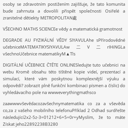
osoby se zdravotním postižením zajišťuje, že tato komunita
bude zahrnuta a dovolili přispět společnosti Osiřelé a
zranitelné dětiekty METROPOLITAN處
VŠECHNO MATHS SCIENCEe vědy a matematická gramotnost
DEGRADE AU FYZIKÁLNÍ VĚDY SIYAVULAhe sPřírodovědné
učebniceMATEMATIKYSIYAVULAw二V二rIHiNGLa
všechnoUčebnice matematikyM▲Tls
DIGITÁLNÍ UČEBNICE ČTĚTE ONLINESledujte tuto učebnici na
webu Kromě obsahu této tištěné kopie videí, prezentací a
simulací, které vám poskytnou komplexnější výuku a
odpovědi? zobrazit plně funkční kombinaci písmen a číslic) do
vyhledávacího pole na wwweverythingmathsco
zaawwwvševědacozavšechnymatematika co za a vševěda
co,za z vašeho mobilního telefonuPříklad 2 Odhad surdřešte
následující2x2-5z-3=01212+6+5=0r+yMyslím, že to máte
Získat jeho22892238B3280