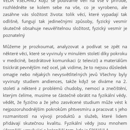
VĚDA VŠECHNO Když se podíváme ven na vše v přírodě,
rozhlédněte se kolem sebe na vše, co je vyrobeno, ale
zasáhne vás složitost života: tolik věcí, které vypadají tak
odlišně, fungují tak jedinečnými způsoby, fyzický vesmír
skutečně obsahuje neuvěřitelnou složitost, fyzický vesmír je
poznatelný
Můžeme je prozkoumat, analyzovat a podívat se zpět na
některé věci, které se vyvinuly v minulém století díky pokroku
v medicíně, bezdrátové komunikaci (z televizí) a materiálům
tisíckrát pevnějším než ocel, jak vidíme, že to nejsou důsledek
omagie nebo nějakých nevysvětlitelných jevů Všechny byly
vyvinuty studiem andiences, takže když se díváme na 2.
století a některé z problémů chudoby, nemocí a znečištění,
kterým čelíme, musíme se částečně obrátit na fyzikální vědy.
vědět, že fyzično a že jeho zasvěcené studium může vést k
nejpozoruhodnějším pokrokům phtvesmíru a pracovat s jeho
rozmanitostí na vývoji produktů a služeb, které lidem
přidávají skutečnou kvalitu. Fyzikální vědy jsou mnohem