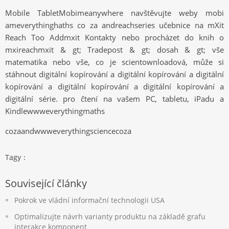
Mobile TabletMobimeanywhere navštěvujte weby mobi
ameverythinghaths co za andreachseries učebnice na mXit
Reach Too Addmxit Kontakty nebo procházet do knih o
mxireachmxit & gt; Tradepost & gt; dosah & gt; vše
matematika nebo vše, co je scientownloadová, může si
stáhnout digitální kopírování a digitální kopírování a digitální
kopírování a digitální kopírování a digitální kopírování a
digitální série. pro čtení na vašem PC, tabletu, iPadu a
Kindlewwweverythingmaths
cozaandwwweverythingsciencecoza
Tagy：
Související články
Pokrok ve vládní informační technologii USA
Optimalizujte návrh varianty produktu na základě grafu
interakce komponent