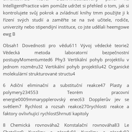
IntelligentPractice vám pomůže udržet si přehled o tom, jak si
kontrolujete svůj pokrok a zvládnutí knihy tmm použijte ji k
řízení svých studií a zaměřte se na své učitele, rodiče,
univerzity nebo stipendijní instituce, co jste udělali heemgowe
ewg B
Obsah1 Dovednosti pro vědu611 Vývoj vědecké teorie2
Vědecká metoda laboratorní bezpečnostní
postupyMomentumted6 Phy3 Vertikální pohyb projektilu v
jednom rozměru32 Vertikální pohyb projektilu42 Organické
molekulární strukturované structu4
6 Adiční eliminační a substituční reakce47 Plasty a
polymery234553 Teorém pracovní
energie0009mmarypplerovský enec63 Dopplerův jev se
světlem7 Rychlost a rozsah reakce270rychlosti reakce a
faktory ovlivňující rychlostShrnutí kapitoly
8 Chemická rovnováha2 Konstalační rovnováha83 Le