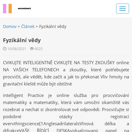
Domov
>
Článek
> Fyzikální vědy
Fyzikální vědy
10/08/2021
4025
CVIKUJTE INTELIGENTNĚ CVIKUJTE NA TESTY ZKOUŠKY online
NA VAŠICH TELEFONECH a zkoušky, které potřebujete
procvičit, ale vědět, kde začít a jak to překonat Vliv hmoty na
gravitační kleště může být obtížné
intelligent Practice je online služba pro procvičování
matematiky a matematiky, která vám umožní okamžitě vás
rozebrat a nechat si zkontrolovat své odpovědi. Procvičujte si
podobné otázky registrací
evervthingscience[1AnglesadrilateralsVlnová délka a
difrakceVAŠE ŘÍDÍCÍ DESKAvidualizovaný panel na