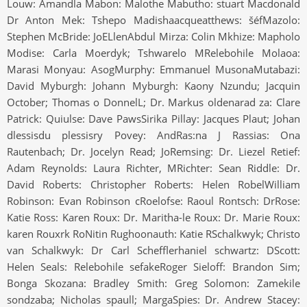
Louw: Amandla Mabon: Malothe Mabutho: stuart Macdonald
Dr Anton Mek: Tshepo Madishaacqueatthews: šéfMazolo:
Stephen McBride: JoELlenAbdul Mirza: Colin Mkhize: Mapholo
Modise: Carla Moerdyk; Tshwarelo MRelebohile Molaoa:
Marasi Monyau: AsogMurphy: Emmanuel MusonaMutabazi:
David Myburgh: Johann Myburgh: Kaony Nzundu; Jacquin
October; Thomas o DonnelL; Dr. Markus oldenarad za: Clare
Patrick: Quiulse: Dave PawsSirika Pillay: Jacques Plaut; Johan
dlessisdu plessisry Povey: AndRas:na J Rassias: Ona
Rautenbach; Dr. Jocelyn Read; JoRemsing: Dr. Liezel Retief:
Adam Reynolds: Laura Richter, MRichter: Sean Riddle: Dr.
David Roberts: Christopher Roberts: Helen RobelWilliam
Robinson: Evan Robinson cRoelofse: Raoul Rontsch: DrRose:
Katie Ross: Karen Roux: Dr. Maritha-le Roux: Dr. Marie Roux:
karen Rouxrk RoNitin Rughoonauth: Katie RSchalkwyk; Christo
van Schalkwyk: Dr Carl Schefflerhaniel schwartz: DScott:
Helen Seals: Relebohile sefakeRoger Sieloff: Brandon Sim;
Bonga Skozana: Bradley Smith: Greg Solomon: Zamekile
sondzaba; Nicholas spaull; MargaSpies: Dr. Andrew Stacey: