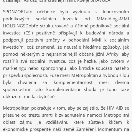
úžasnější, vzrušující a krásnější tam, kde je SIYAVULA
SPONZORTato učebnice byla vyvinuta s financováním
podnikových sociálních investic od MMoldingsMMI
HOLDINGSDobře strukturované a účinné podnikové sociální
investice (CSi) pozitivně přispívají k budování národa a
podporují pozitivní změny v odhodlání MMI k sociálním
investicím, což znamená, že neustále hledáme způsoby, jak
pomoci některým z nejzranitelnější občané jižní Afriky, aby
rozšířili své sociální investice, což je hezké, jako cvičení v
marketingu nebo sponzoringu jako kritické součásti našeho
příspěvku společnosti. Fúze mezi Metropolitan a hybnou silou
byla chválena za komplementárnost mezi dvěma
společnostmi Tato komplementární shoda je toho také
důkazem. metla zbytečně
Metropolitan pokračuje v tom, aby se zajistilo, že HIV AID se
přesune od trestu smrti k zvládnutelné nemoci Metropolitní
oblast zájmu je vzdělávání, které zůstává klíčem k
ekonomické prosperitě naší země Zaměření Momentum na