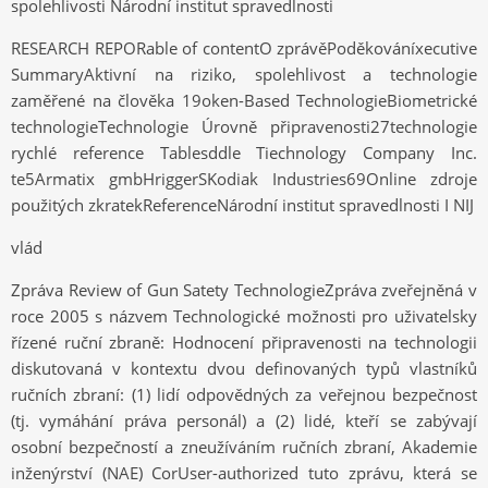
spolehlivosti Národní institut spravedlnosti
RESEARCH REPORable of contentO zprávěPoděkováníxecutive
SummaryAktivní na riziko, spolehlivost a technologie
zaměřené na člověka 19oken-Based TechnologieBiometrické
technologieTechnologie Úrovně připravenosti27technologie
rychlé reference Tablesddle Tiechnology Company Inc.
te5Armatix gmbHriggerSKodiak Industries69Online zdroje
použitých zkratekReferenceNárodní institut spravedlnosti I NIJ
vlád
Zpráva Review of Gun Satety TechnologieZpráva zveřejněná v
roce 2005 s názvem Technologické možnosti pro uživatelsky
řízené ruční zbraně: Hodnocení připravenosti na technologii
diskutovaná v kontextu dvou definovaných typů vlastníků
ručních zbraní: (1) lidí odpovědných za veřejnou bezpečnost
(tj. vymáhání práva personál) a (2) lidé, kteří se zabývají
osobní bezpečností a zneužíváním ručních zbraní, Akademie
inženýrství (NAE) CorUser-authorized tuto zprávu, která se