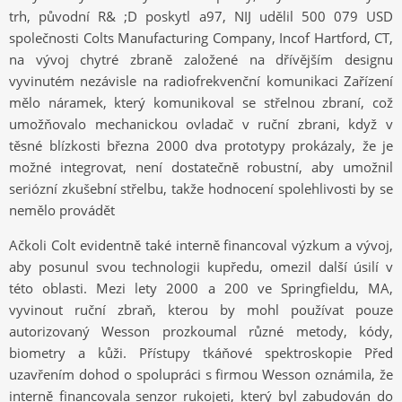
trh, původní R& ;D poskytl a97, NIJ udělil 500 079 USD
společnosti Colts Manufacturing Company, Incof Hartford, CT,
na vývoj chytré zbraně založené na dřívějším designu
vyvinutém nezávisle na radiofrekvenční komunikaci Zařízení
mělo náramek, který komunikoval se střelnou zbraní, což
umožňovalo mechanickou ovladač v ruční zbrani, když v
těsné blízkosti března 2000 dva prototypy prokázaly, že je
možné integrovat, není dostatečně robustní, aby umožnil
seriózní zkušební střelbu, takže hodnocení spolehlivosti by se
nemělo provádět
Ačkoli Colt evidentně také interně financoval výzkum a vývoj,
aby posunul svou technologii kupředu, omezil další úsilí v
této oblasti. Mezi lety 2000 a 200 ve Springfieldu, MA,
vyvinout ruční zbraň, kterou by mohl používat pouze
autorizovaný Wesson prozkoumal různé metody, kódy,
biometry a kůži. Přístupy tkáňové spektroskopie Před
uzavřením dohod o spolupráci s firmou Wesson oznámila, že
interně financovala senzor rukojeti, který byl zabudován do