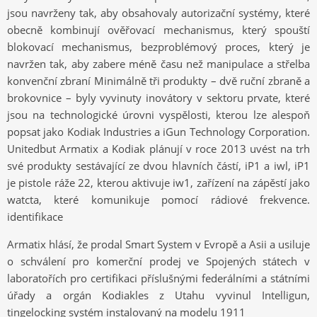
jsou navrženy tak, aby obsahovaly autorizační systémy, které
obecně kombinují ověřovací mechanismus, který spouští
blokovací mechanismus, bezproblémový proces, který je
navržen tak, aby zabere méně času než manipulace a střelba
konvenční zbraní Minimálně tři produkty – dvě ruční zbraně a
brokovnice – byly vyvinuty inovátory v sektoru prvate, které
jsou na technologické úrovni vyspělosti, kterou lze alespoň
popsat jako Kodiak Industries a iGun Technology Corporation.
Unitedbut Armatix a Kodiak plánují v roce 2013 uvést na trh
své produkty sestávající ze dvou hlavních částí, iP1 a iwl, iP1
je pistole ráže 22, kterou aktivuje iw1, zařízení na zápěstí jako
watcta, které komunikuje pomocí rádiové frekvence.
identifikace
Armatix hlásí, že prodal Smart System v Evropě a Asii a usiluje
o schválení pro komerční prodej ve Spojených státech v
laboratořích pro certifikaci příslušnými federálními a státními
úřady a orgán Kodiakles z Utahu vyvinul Intelligun,
tingelocking systém instalovaný na modelu 1911