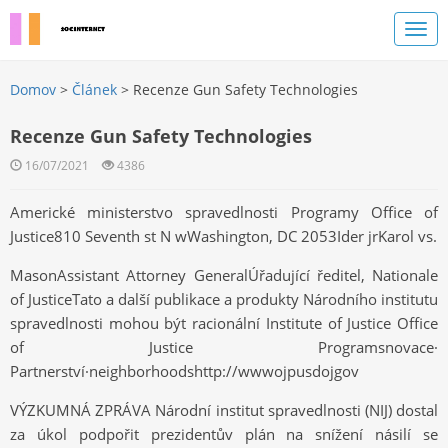
Domov
>
Článek
> Recenze Gun Safety Technologies
Recenze Gun Safety Technologies
16/07/2021
4386
Americké ministerstvo spravedlnosti Programy Office of
Justice810 Seventh st N wWashington, DC 2053Ider jrKarol vs.
MasonAssistant Attorney GeneralÚřadující ředitel, Nationale
of JusticeTato a další publikace a produkty Národního institutu
spravedlnosti mohou být racionální Institute of Justice Office
of Justice Programsnovace·
Partnerství·neighborhoodshttp://wwwojpusdojgov
VÝZKUMNÁ ZPRÁVA Národní institut spravedlnosti (NIJ) dostal
za úkol podpořit prezidentův plán na snížení násilí se