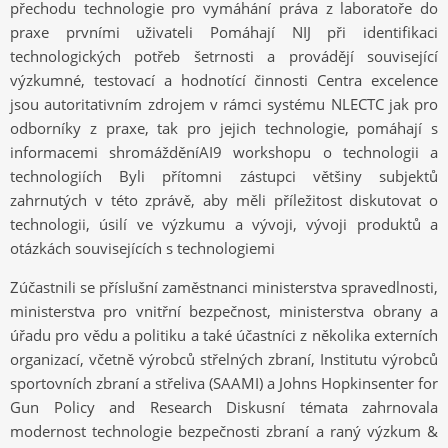
přechodu technologie pro vymáhání práva z laboratoře do
praxe prvními uživateli Pomáhají NIJ při identifikaci
technologických potřeb šetrnosti a provádějí související
výzkumné, testovací a hodnotící činnosti Centra excelence
jsou autoritativním zdrojem v rámci systému NLECTC jak pro
odborníky z praxe, tak pro jejich technologie, pomáhají s
informacemi shromážděníAI9 workshopu o technologii a
technologiích Byli přítomni zástupci většiny subjektů
zahrnutých v této zprávě, aby měli příležitost diskutovat o
technologii, úsilí ve výzkumu a vývoji, vývoji produktů a
otázkách souvisejících s technologiemi
Zúčastnili se příslušní zaměstnanci ministerstva spravedlnosti,
ministerstva pro vnitřní bezpečnost, ministerstva obrany a
úřadu pro vědu a politiku a také účastníci z několika externích
organizací, včetně výrobců střelných zbraní, Institutu výrobců
sportovních zbraní a střeliva (SAAMI) a Johns Hopkinsenter for
Gun Policy and Research Diskusní témata zahrnovala
modernost technologie bezpečnosti zbraní a raný výzkum &