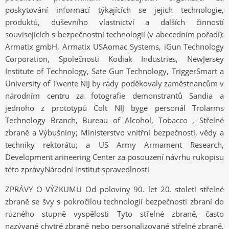
poskytování informací týkajících se jejich technologie,
produktů, duševního vlastnictví a dalších činností
souvisejících s bezpečnostní technologií (v abecedním pořadí):
Armatix gmbH, Armatix USAomac Systems, iGun Technology
Corporation, Společnosti Kodiak Industries, NewJersey
Institute of Technology, Sate Gun Technology, TriggerSmart a
University of Twente NIJ by rády poděkovaly zaměstnancům v
národním centru za fotografie demonstrantů Sandia a
jednoho z prototypů Colt NIJ byge personál Trolarms
Technology Branch, Bureau of Alcohol, Tobacco , Střelné
zbraně a Výbušniny; Ministerstvo vnitřní bezpečnosti, vědy a
techniky rektorátu; a US Army Armament Research,
Development arineering Center za posouzení návrhu rukopisu
této zprávyNárodní institut spravedlnosti
ZPRÁVY O VÝZKUMU Od poloviny 90. let 20. století střelné
zbraně se švy s pokročilou technologií bezpečnosti zbraní do
různého stupně vyspělosti Tyto střelné zbraně, často
nazývané chytré zbraně nebo personalizované střelné zbraně,