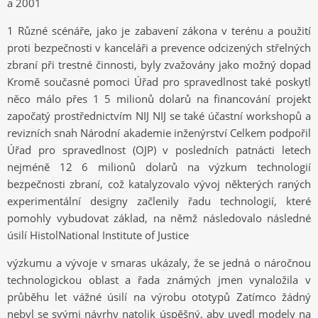
a 2001
1 Různé scénáře, jako je zabavení zákona v terénu a použití
proti bezpečnosti v kanceláři a prevence odcizených střelných
zbraní při trestné činnosti, byly zvažovány jako možný dopad
Kromě současné pomoci Úřad pro spravedlnost také poskytl
něco málo přes 1 5 milionů dolarů na financování projekt
započatý prostřednictvím NIJ NIJ se také účastní workshopů a
revizních snah Národní akademie inženýrství Celkem podpořil
Úřad pro spravedlnost (OJP) v posledních patnácti letech
nejméně 12 6 milionů dolarů na výzkum technologií
bezpečnosti zbraní, což katalyzovalo vývoj některých raných
experimentální designy začlenily řadu technologií, které
pomohly vybudovat základ, na němž následovalo následné
úsilí HistolNational Institute of Justice
výzkumu a vývoje v smaras ukázaly, že se jedná o náročnou
technologickou oblast a řada známých jmen vynaložila v
průběhu let vážné úsilí na výrobu ototypů Zatímco žádný
nebyl se svými návrhy natolik úspěšný, aby uvedl modely na