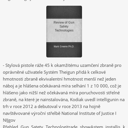
- Stylová pistole ráže 45 k okamžitému uzamčení zbraně pro
oprávněné uživatele Systém Theigun přidá k celkové
hmotnosti zbraně ekvivalentní hmotnost menší než jeden
náboj a je hlášena očekávaná míra selhání 1 z 10 000, což je
hlášeno jako nižší než očekávaná míra poruchovosti střelné
zbraně, na které je nainstalována, Kodiak uvedl intelligunin na
trh v roce 2012 a debutoval v roce 2013 na hojně
navštěvované výroční střelbě National Institute of Justice I
NIJgov
Přehled Gun Satety Technologitrade showAstem installis k