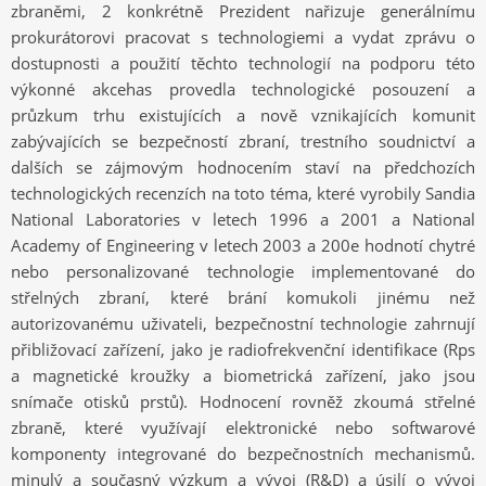
zbraněmi, 2 konkrétně Prezident nařizuje generálnímu
prokurátorovi pracovat s technologiemi a vydat zprávu o
dostupnosti a použití těchto technologií na podporu této
výkonné akcehas provedla technologické posouzení a
průzkum trhu existujících a nově vznikajících komunit
zabývajících se bezpečností zbraní, trestního soudnictví a
dalších se zájmovým hodnocením staví na předchozích
technologických recenzích na toto téma, které vyrobily Sandia
National Laboratories v letech 1996 a 2001 a National
Academy of Engineering v letech 2003 a 200e hodnotí chytré
nebo personalizované technologie implementované do
střelných zbraní, které brání komukoli jinému než
autorizovanému uživateli, bezpečnostní technologie zahrnují
přibližovací zařízení, jako je radiofrekvenční identifikace (Rps
a magnetické kroužky a biometrická zařízení, jako jsou
snímače otisků prstů). Hodnocení rovněž zkoumá střelné
zbraně, které využívají elektronické nebo softwarové
komponenty integrované do bezpečnostních mechanismů.
minulý a současný výzkum a vývoj (R&D) a úsilí o vývoj