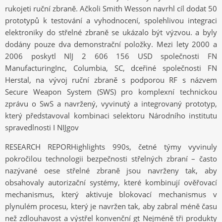
rukojeti ruční zbraně. Ačkoli Smith Wesson navrhl cíl dodat 50
prototypů k testování a vyhodnocení, spolehlivou integraci
elektroniky do střelné zbraně se ukázalo být výzvou. a byly
dodány pouze dva demonstrační položky. Mezi lety 2000 a
2006 poskytl NlJ 2 606 156 USD společnosti FN
ManufacturingInc, Columbia, SC, dceřiné společnosti FN
Herstal, na vývoj ruční zbraně s podporou RF s názvem
Secure Weapon System (SWS) pro komplexní technickou
zprávu o SwS a navržený, vyvinutý a integrovaný prototyp,
který představoval kombinaci selektoru Národního institutu
spravedlnosti I NIJgov
RESEARCH REPORHighlights 990s, četné týmy vyvinuly
pokročilou technologii bezpečnosti střelných zbraní – často
nazývané oese střelné zbraně jsou navrženy tak, aby
obsahovaly autorizační systémy, které kombinují ověřovací
mechanismus, který aktivuje blokovací mechanismus v
plynulém procesu, který je navržen tak, aby zabral méně času
než zdlouhavost a výstřel konvenční gt Nejméně tři produkty