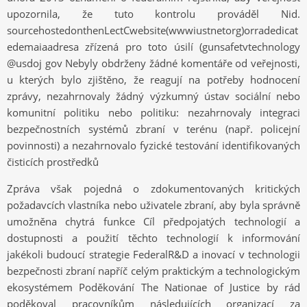
upozornila, že tuto kontrolu prováděl Nid.
sourcehostedonthenLectCwebsite(wwwiustnetorg)orradedicat
edemaiaadresa zřízená pro toto úsilí (gunsafetvtechnology
@usdoj gov Nebyly obdrženy žádné komentáře od veřejnosti,
u kterých bylo zjištěno, že reagují na potřeby hodnocení
zprávy, nezahrnovaly žádný výzkumný ústav sociální nebo
komunitní politiku nebo politiku: nezahrnovaly integraci
bezpečnostních systémů zbraní v terénu (např. policejní
povinnosti) a nezahrnovalo fyzické testování identifikovaných
čisticích prostředků
Zpráva však pojedná o zdokumentovaných kritických
požadavcích vlastníka nebo uživatele zbraní, aby byla správně
umožněna chytrá funkce Cíl předpojatých technologií a
dostupnosti a použití těchto technologií k informování
jakékoli budoucí strategie FederalR&D a inovací v technologii
bezpečnosti zbraní napříč celým praktickým a technologickým
ekosystémem Poděkování The Nationae of Justice by rád
poděkoval pracovníkům následujících organizací za