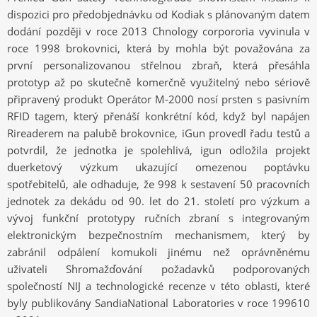
dispozici pro předobjednávku od Kodiak s plánovaným datem
dodání později v roce 2013 Chnology corpororia vyvinula v
roce 1998 brokovnici, která by mohla být považována za
první personalizovanou střelnou zbraň, která přesáhla
prototyp až po skutečně komerčně využitelný nebo sériově
připravený produkt Operátor M-2000 nosí prsten s pasivním
RFID tagem, který přenáší konkrétní kód, když byl napájen
Rireaderem na palubě brokovnice, iGun provedl řadu testů a
potvrdil, že jednotka je spolehlivá, igun odložila projekt
duerketový výzkum ukazující omezenou poptávku
spotřebitelů, ale odhaduje, že 998 k sestavení 50 pracovních
jednotek za dekádu od 90. let do 21. století pro výzkum a
vývoj funkční prototypy ručních zbraní s integrovaným
elektronickým bezpečnostním mechanismem, který by
zabránil odpálení komukoli jinému než oprávněnému
uživateli Shromažďování požadavků podporovaných
společností NIJ a technologické recenze v této oblasti, které
byly publikovány SandiaNational Laboratories v roce 199610