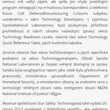
nemusí mít velký zájem, ale spíše jim chybí probíhající
program nereagující na e-mailovou korespondenci a telefonní
hovor Colt DefenseManufacturing CoSturm subjektu
uvedenému v sekci Technology Developers, s výjimkou
SandiaNational Laboratories, byla poskytnuta příležitost
prohlédnout si návrh obsahu následující zprávy: sekce
Technology Readiness Levels, obecná část sekce Technology
Quick Reference Table, jejich konkrétní tabulka
stručná obecná část sekce TechDevelopers a jejich specifická
podsekce ze sekce Technologyevelopers, Obsah Sandia
National Laboratories je čerpán veřejně dostupný ze zprávy
Sandia byla soughpartice report jako celek byla přezkoumána
pracovníky ministerstva spravedlnosti, Department of
Homeland Security, a ministerstvo obrany se znalostmi orce s
technologií střelných zbraní nebo inteligentní zbraní R&DN
National Institute of Justice I NIJgov
Recenze společnosti Gun Safety TechnologiesIJ také vydala 20.
února 2013 oznámení o federálním rejstříku, aby veřejnost