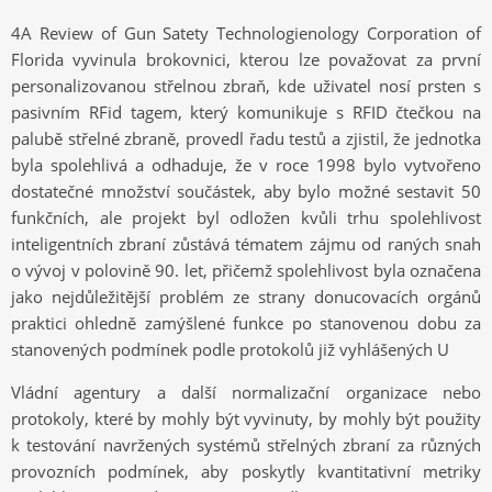
4A Review of Gun Satety Technologienology Corporation of
Florida vyvinula brokovnici, kterou lze považovat za první
personalizovanou střelnou zbraň, kde uživatel nosí prsten s
pasivním RFid tagem, který komunikuje s RFID čtečkou na
palubě střelné zbraně, provedl řadu testů a zjistil, že jednotka
byla spolehlivá a odhaduje, že v roce 1998 bylo vytvořeno
dostatečné množství součástek, aby bylo možné sestavit 50
funkčních, ale projekt byl odložen kvůli trhu spolehlivost
inteligentních zbraní zůstává tématem zájmu od raných snah
o vývoj v polovině 90. let, přičemž spolehlivost byla označena
jako nejdůležitější problém ze strany donucovacích orgánů
praktici ohledně zamýšlené funkce po stanovenou dobu za
stanovených podmínek podle protokolů již vyhlášených U
Vládní agentury a další normalizační organizace nebo
protokoly, které by mohly být vyvinuty, by mohly být použity
k testování navržených systémů střelných zbraní za různých
provozních podmínek, aby poskytly kvantitativní metriky