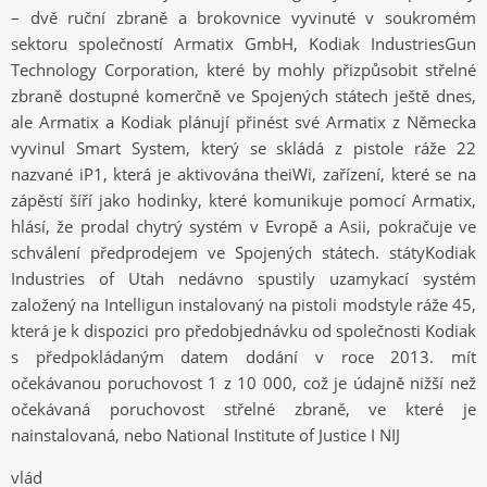
– dvě ruční zbraně a brokovnice vyvinuté v soukromém
sektoru společností Armatix GmbH, Kodiak IndustriesGun
Technology Corporation, které by mohly přizpůsobit střelné
zbraně dostupné komerčně ve Spojených státech ještě dnes,
ale Armatix a Kodiak plánují přinést své Armatix z Německa
vyvinul Smart System, který se skládá z pistole ráže 22
nazvané iP1, která je aktivována theiWi, zařízení, které se na
zápěstí šíří jako hodinky, které komunikuje pomocí Armatix,
hlásí, že prodal chytrý systém v Evropě a Asii, pokračuje ve
schválení předprodejem ve Spojených státech. státyKodiak
Industries of Utah nedávno spustily uzamykací systém
založený na Intelligun instalovaný na pistoli modstyle ráže 45,
která je k dispozici pro předobjednávku od společnosti Kodiak
s předpokládaným datem dodání v roce 2013. mít
očekávanou poruchovost 1 z 10 000, což je údajně nižší než
očekávaná poruchovost střelné zbraně, ve které je
nainstalovaná, nebo National Institute of Justice I NIJ
vlád