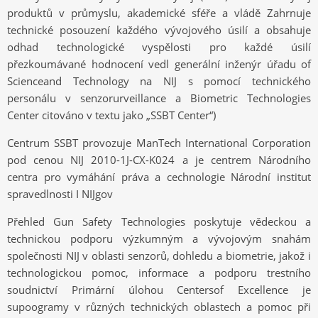
produktů v průmyslu, akademické sféře a vládě Zahrnuje
technické posouzení každého vývojového úsilí a obsahuje
odhad technologické vyspělosti pro každé úsilí
přezkoumávané hodnocení vedl generální inženýr úřadu of
Scienceand Technology na NIJ s pomocí technického
personálu v senzorurveillance a Biometric Technologies
Center citováno v textu jako „SSBT Center“)
Centrum SSBT provozuje ManTech International Corporation
pod cenou NIJ 2010-1J-CX-K024 a je centrem Národního
centra pro vymáhání práva a cechnologie Národní institut
spravedlnosti I NIJgov
Přehled Gun Safety Technologies poskytuje vědeckou a
technickou podporu výzkumným a vývojovým snahám
společnosti NIJ v oblasti senzorů, dohledu a biometrie, jakož i
technologickou pomoc, informace a podporu trestního
soudnictví Primární úlohou Centersof Excellence je
supoogramy v různých technických oblastech a pomoc při