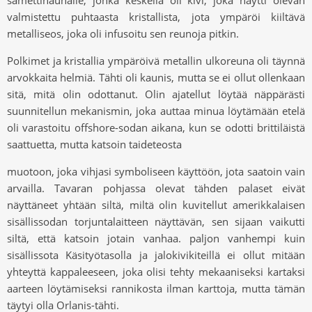
samettinauhalle, jonka keskellä oli kivi, joka näytti olevan
valmistettu puhtaasta kristallista, jota ympäröi kiiltävä
metalliseos, joka oli infusoitu sen reunoja pitkin.
Polkimet ja kristallia ympäröivä metallin ulkoreuna oli täynnä
arvokkaita helmiä. Tähti oli kaunis, mutta se ei ollut ollenkaan
sitä, mitä olin odottanut. Olin ajatellut löytää näppärästi
suunnitellun mekanismin, joka auttaa minua löytämään etelä
oli varastoitu offshore-sodan aikana, kun se odotti brittiläistä
saattuetta, mutta katsoin taideteosta
muotoon, joka vihjasi symboliseen käyttöön, jota saatoin vain
arvailla. Tavaran pohjassa olevat tähden palaset eivät
näyttäneet yhtään siltä, ​​miltä olin kuvitellut amerikkalaisen
sisällissodan torjuntalaitteen näyttävän, sen sijaan vaikutti
siltä, ​​että katsoin jotain vanhaa. paljon vanhempi kuin
sisällissota Käsityötasolla ja jalokivikiteillä ei ollut mitään
yhteyttä kappaleeseen, joka olisi tehty mekaaniseksi kartaksi
aarteen löytämiseksi rannikosta ilman karttoja, mutta tämän
täytyi olla Orlanis-tähti.