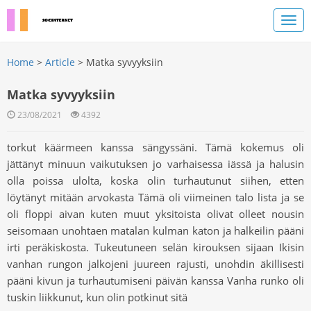
Home
>
Article
> Matka syvyyksiin
Matka syvyyksiin
23/08/2021
4392
torkut käärmeen kanssa sängyssäni. Tämä kokemus oli
jättänyt minuun vaikutuksen jo varhaisessa iässä ja halusin
olla poissa ulolta, koska olin turhautunut siihen, etten
löytänyt mitään arvokasta Tämä oli viimeinen talo lista ja se
oli floppi aivan kuten muut yksitoista olivat olleet nousin
seisomaan unohtaen matalan kulman katon ja halkeilin pääni
irti peräkiskosta. Tukeutuneen selän kirouksen sijaan Ikisin
vanhan rungon jalkojeni juureen rajusti, unohdin äkillisesti
pääni kivun ja turhautumiseni päivän kanssa Vanha runko oli
tuskin liikkunut, kun olin potkinut sitä