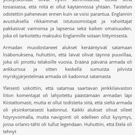
tosiasiassa, että niitä ei ollut käytännössä yhtään. Taistelun
odotettiin pahenevan ennen kuin se voisi parantua. Englannin
avustuksella rikkaimmat istutusomistajat ja rahoittajat
pakkasivat vaimonsa ja lapsensa sekä kaiken omaisuuden,
joka oli tarkoitettu maksuksi Englannille sotaan liittymisestä.
Armadan muodostaneet alukset kerääntyivät satamaan
lisäbonuksena, huhuttiin, että laivat olivat täynnä puuvillaa,
joka oli pinottu telakoille vuosia. Eräänä päivänä armada oli
ankkurissa ja sitten keskellä sumuista pilvistä
myrskyjärjestelmää armada oli kadonnut satamasta
Yleisesti uskottiin, että satamaa saartavan jenkkilaivaston
liiton komentajat oli lahjoitettu päästämään armadan läpi
Kiistattomasti, mutta ei ollut todisteita siitä, että sieltä armada
oli yksinkertaisesti kadonnut. Kaikki alukset olivat olleet
höyryvoimalla, mutta navigointi oli edelleen ollut kysymys,
jossa orlanis-tähti oli tullut legendaan. Huhuttiin, että Etelä oli
tehnyt