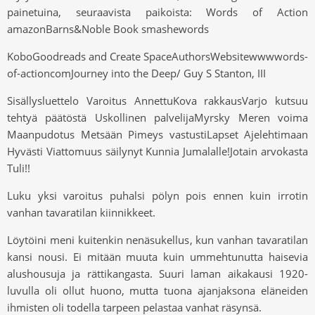
painetuina, seuraavista paikoista: Words of Action
amazonBarns&Noble Book smashewords
KoboGoodreads and Create SpaceAuthorsWebsitewwwwords-
of-actioncomJourney into the Deep/ Guy S Stanton, III
Sisällysluettelo Varoitus AnnettuKova rakkausVarjo kutsuu
tehtyä päätöstä Uskollinen palvelijaMyrsky Meren voima
Maanpudotus Metsään Pimeys vastustiLapset Ajelehtimaan
Hyvästi Viattomuus säilynyt Kunnia Jumalalle!Jotain arvokasta
Tuli!!
Luku yksi varoitus puhalsi pölyn pois ennen kuin irrotin
vanhan tavaratilan kiinnikkeet.
Löytöini meni kuitenkin nenäsukellus, kun vanhan tavaratilan
kansi nousi. Ei mitään muuta kuin ummehtunutta haisevia
alushousuja ja rättikangasta. Suuri laman aikakausi 1920-
luvulla oli ollut huono, mutta tuona ajanjaksona eläneiden
ihmisten oli todella tarpeen pelastaa vanhat räsynsä.