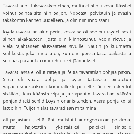
Tavaratila oli tukevarakenteinen, mutta ei niin tukeva. Rässi ei
voinut painaa sitä niin paljon. Nopeasti polvistuin ja avasin
takakontin kannen uudelleen, ja olin niin innoissani
löydä tavaratilan alun perin, koska se oli sopinut täydellisesti
siihen aikakauteen, josta olin kiinnostunut. Vedin rievut ja
vielä räjähtäneet alusvaatteet sivuille. Nautin jo kuumasta
suihkusta, joka minulla oli, kun olin poissa tästä paikasta ja
sen pastparanoian ummehtuneet jäännökset
Tavaratilassa ei ollut rättejä ja Ifeltiä tavaratilan pohjaa pitkin.
Siinä oli väärä pohja ja löysin taitavasti piilotetun
vapautusmekanismin kummallekin puolelle. Jännitys rakentui
sisälläni, kun käänsin vipuja ja vapautin tavaratilan väärän
pohjanId teki sen!Id Löysin orlanis-tähden. Väärä pohja kolisi
lattioihin. Tuijotin alas tavaratilaan mitä minä
oli paljastanut, että tähti muistutti auringonkukan polkimia,
mutta hajotettiin yksittäisiksi paloiksi siniselle