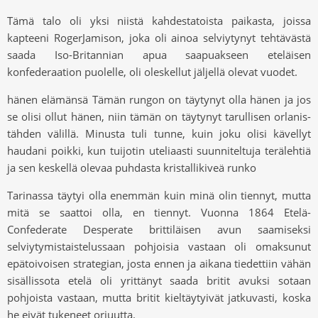
Tämä talo oli yksi niistä kahdestatoista paikasta, joissa
kapteeni RogerJamison, joka oli ainoa selviytynyt tehtävästä
saada Iso-Britannian apua saapuakseen eteläisen
konfederaation puolelle, oli oleskellut jäljellä olevat vuodet.
hänen elämänsä Tämän rungon on täytynyt olla hänen ja jos
se olisi ollut hänen, niin tämän on täytynyt tarullisen orlanis-
tähden välillä. Minusta tuli tunne, kuin joku olisi kävellyt
haudani poikki, kun tuijotin uteliaasti suunniteltuja terälehtiä
ja sen keskellä olevaa puhdasta kristallikiveä runko
Tarinassa täytyi olla enemmän kuin minä olin tiennyt, mutta
mitä se saattoi olla, en tiennyt. Vuonna 1864 Etelä-
Confederate Desperate brittiläisen avun saamiseksi
selviytymistaistelussaan pohjoisia vastaan ​​oli omaksunut
epätoivoisen strategian, josta ennen ja aikana tiedettiin vähän
sisällissota etelä oli yrittänyt saada britit avuksi sotaan
pohjoista vastaan, mutta britit kieltäytyivät jatkuvasti, koska
he eivät tukeneet orjuutta.