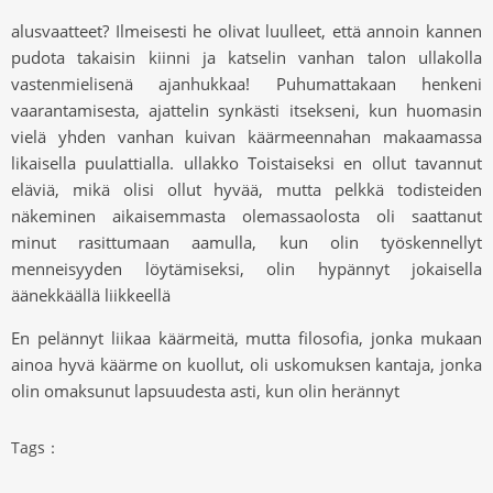
alusvaatteet? Ilmeisesti he olivat luulleet, että annoin kannen
pudota takaisin kiinni ja katselin vanhan talon ullakolla
vastenmielisenä ajanhukkaa! Puhumattakaan henkeni
vaarantamisesta, ajattelin synkästi itsekseni, kun huomasin
vielä yhden vanhan kuivan käärmeennahan makaamassa
likaisella puulattialla. ullakko Toistaiseksi en ollut tavannut
eläviä, mikä olisi ollut hyvää, mutta pelkkä todisteiden
näkeminen aikaisemmasta olemassaolosta oli saattanut
minut rasittumaan aamulla, kun olin työskennellyt
menneisyyden löytämiseksi, olin hypännyt jokaisella
äänekkäällä liikkeellä
En pelännyt liikaa käärmeitä, mutta filosofia, jonka mukaan
ainoa hyvä käärme on kuollut, oli uskomuksen kantaja, jonka
olin omaksunut lapsuudesta asti, kun olin herännyt
Tags：