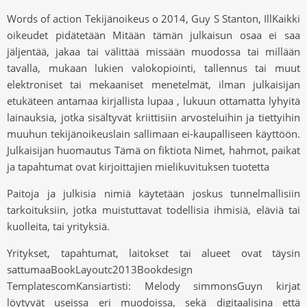
Words of action Tekijänoikeus o 2014, Guy S Stanton, IllKaikki
oikeudet pidätetään Mitään tämän julkaisun osaa ei saa
jäljentää, jakaa tai välittää missään muodossa tai millään
tavalla, mukaan lukien valokopiointi, tallennus tai muut
elektroniset tai mekaaniset menetelmät, ilman julkaisijan
etukäteen antamaa kirjallista lupaa , lukuun ottamatta lyhyitä
lainauksia, jotka sisältyvät kriittisiin arvosteluihin ja tiettyihin
muuhun tekijänoikeuslain sallimaan ei-kaupalliseen käyttöön.
Julkaisijan huomautus Tämä on fiktiota Nimet, hahmot, paikat
ja tapahtumat ovat kirjoittajien mielikuvituksen tuotetta
Paitoja ja julkisia nimiä käytetään joskus tunnelmallisiin
tarkoituksiin, jotka muistuttavat todellisia ihmisiä, eläviä tai
kuolleita, tai yrityksiä.
Yritykset, tapahtumat, laitokset tai alueet ovat täysin
sattumaaBookLayoutc2013Bookdesign
TemplatescomKansiartisti: Melody simmonsGuyn kirjat
löytyvät useissa eri muodoissa, sekä digitaalisina että