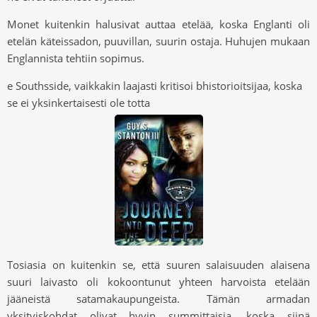
Monet kuitenkin halusivat auttaa etelää, koska Englanti oli
etelän käteissadon, puuvillan, suurin ostaja. Huhujen mukaan
Englannista tehtiin sopimus.
e Southsside, vaikkakin laajasti kritisoi bhistorioitsijaa, koska
se ei yksinkertaisesti ole totta
Tosiasia on kuitenkin se, että suuren salaisuuden alaisena
suuri laivasto oli kokoontunut yhteen harvoista etelään
jääneistä satamakaupungeista. Tämän armadan
yksityiskohdat olivat hyvin summittaisia, koska siinä