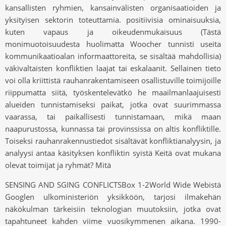
kansallisten ryhmien, kansainvälisten organisaatioiden ja
yksityisen sektorin toteuttamia. positiivisia ominaisuuksia,
kuten vapaus ja oikeudenmukaisuus (Tästä
monimuotoisuudesta huolimatta Woocher tunnisti useita
kommunikaatioalan informaattoreita, se sisältää mahdollisia)
väkivaltaisten konfliktien laajat tai eskalaanit. Sellainen tieto
voi olla kriittistä rauhanrakentamiseen osallistuville toimijoille
riippumatta siitä, työskentelevätkö he maailmanlaajuisesti
alueiden tunnistamiseksi paikat, jotka ovat suurimmassa
vaarassa, tai paikallisesti tunnistamaan, mikä maan
naapurustossa, kunnassa tai provinssissa on altis konfliktille.
Toiseksi rauhanrakennustiedot sisältävät konfliktianalyysin, ja
analyysi antaa käsityksen konfliktin syistä Keitä ovat mukana
olevat toimijat ja ryhmät? Mitä
SENSING AND SGING CONFLICTSBox 1-2World Wide Webistä
Googlen ulkoministeriön yksikköön, tarjosi ilmakehän
näkökulman tärkeisiin teknologian muutoksiin, jotka ovat
tapahtuneet kahden viime vuosikymmenen aikana. 1990-