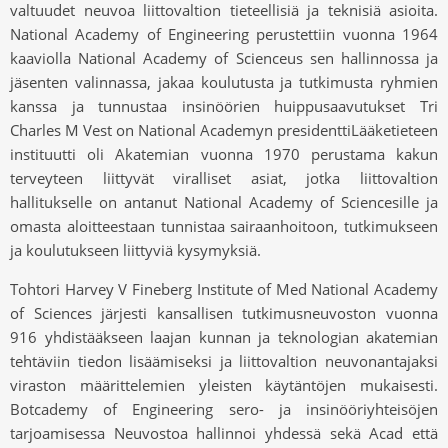
valtuudet neuvoa liittovaltion tieteellisiä ja teknisiä asioita.
National Academy of Engineering perustettiin vuonna 1964
kaaviolla National Academy of Scienceus sen hallinnossa ja
jäsenten valinnassa, jakaa koulutusta ja tutkimusta ryhmien
kanssa ja tunnustaa insinöörien huippusaavutukset Tri
Charles M Vest on National Academyn presidenttiLääketieteen
instituutti oli Akatemian vuonna 1970 perustama kakun
terveyteen liittyvät viralliset asiat, jotka liittovaltion
hallitukselle on antanut National Academy of Sciencesille ja
omasta aloitteestaan ​​tunnistaa sairaanhoitoon, tutkimukseen
ja koulutukseen liittyviä kysymyksiä.
Tohtori Harvey V Fineberg Institute of Med National Academy
of Sciences järjesti kansallisen tutkimusneuvoston vuonna
916 yhdistääkseen laajan kunnan ja teknologian akatemian
tehtäviin tiedon lisäämiseksi ja liittovaltion neuvonantajaksi
viraston määrittelemien yleisten käytäntöjen mukaisesti.
Botcademy of Engineering sero- ja insinööriyhteisöjen
tarjoamisessa Neuvostoa hallinnoi yhdessä sekä Acad että