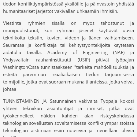
tiedon konfliktiympäristössä yksilöille ja päinvastoin yhdistää
humanitaariset järjestöt väkivallan uhkaamiin ihmisiin.
Viestintä ryhmien sisällä on myös tehostunut ja
monipuolistunut, kun ryhmän jäsenet käyttävät uusia
tekniikoita tekstin, kuvien, videon ja äänen vaihtamiseen.
Seurantaa ja konflikteja tai kehitystyöntekijöitä käytetään
aidatulla tavalla. Academy of Engineering (NAE) ja
Yhdysvaltain rauhaninstituutti (USIP) pitivät työpajan
WashingtonC:ssa tunnistaakseen "tärkeitä mahdollisuuksia ja
esteitä paremman reaaliaikaisen tiedon tarjoamisessa
toimijoille, jotka ovat suoraan mukana tilanteissa, jotka voivat
johtaa
TUNNISTAMINEN JA Satunnainen väkivalta Työpaja kokosi
yhteen tekniikan asiantuntijat ja ihmiset, jotka ovat
työskennelleet näiden kahden alan risteyskohdassa
teknologian sovellusten soveltamisessa konfliktiympäristöissä
teknologian aistimaan esiin nousevia ja meneillään olevia