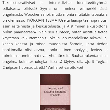
Teknisetperatiiviset ja interaktiiviset identiteettiryhmät
sellaisessa piirissä? Syyria on ilmeinen esimerkki tästä
ongelmasta, Woocher sanoi, mutta monia muitakin tapauksia
on olemassa. TYÖPAJAN TEEMATUseita laajoja teemoja nousi
esiin esitelmistä ja keskusteluista, ja Aistiminen alkusoittona
Mihin päämäärään? "Vain sen suhteen, miten aistittua tietoa
käytetään vaikuttamaan tuloksiin, on mahdollista aikavälillä,
kenen kanssa ja missä muodoissa Samoin, jotta tiedon
hankinnalla olisi arvoa, konkreettinen analyysi, levitys ja
toimintasuunnitelmat ovat yhtä tärkeitä Rauhanrakentamisen
ongelma kuin teknologian itsensä täytyy. olla ajurit Tegical
Cheipson huomautti, että "Varhaiset varoitukset