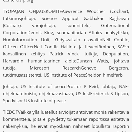
TYÖPAJAN OHJAUSKOMITEAawrence Woocher (Cochair),
tutkimusjohtaja, Science Applicat &abhakar Raghavan
(Cochair), varajohtaja, suunnittelu, Goternational
CorporationDennis King, senmanitarian Affairs analyytikko,
HumInformation Unit, Yhdysvaltain osavaltioNeil Conflic,
Officen OfficerNeil Conflic Hallinto ja lieventäminen, SAS:n
kansallinen kehitys Patrick Vinck, tutkija, Deppulation,
Harvardin humanitaarinen aloiteDuncan Watts, johtava
tutkija, Microsoft ResearchGeneve Bergeron,
tutkimusassistentti, US Institute of PeaceSheldon himelfarb
Johtaja, US Institute of peaceProctor P Reid, johtaja, NAE-
ohjelmatoimisto, ohjelmavastaava, US InstFrederick S Tipson,
Spedvisor US Institute of peace
TIEDOTVaikka yllä luetellut arvioijat antoivat monia rakentavia
kommentteja, joita ei pyydetty tukemaan raportissa esitettyjä
näkemyksiä, he eivät myöskään nähneet lopullista raportin