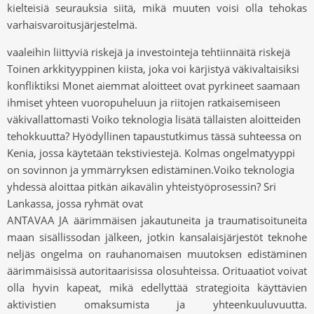
kielteisiä seurauksia siitä, mikä muuten voisi olla tehokas
varhaisvaroitusjärjestelmä.
vaaleihin liittyviä riskejä ja investointeja tehtiinnäitä riskejä
Toinen arkkityyppinen kiista, joka voi kärjistyä väkivaltaisiksi
konfliktiksi Monet aiemmat aloitteet ovat pyrkineet saamaan
ihmiset yhteen vuoropuheluun ja riitojen ratkaisemiseen
väkivallattomasti Voiko teknologia lisätä tällaisten aloitteiden
tehokkuutta? Hyödyllinen tapaustutkimus tässä suhteessa on
Kenia, jossa käytetään tekstiviestejä. Kolmas ongelmatyyppi
on sovinnon ja ymmärryksen edistäminen.Voiko teknologia
yhdessä aloittaa pitkän aikavälin yhteistyöprosessin? Sri
Lankassa, jossa ryhmät ovat
ANTAVAA JA äärimmäisen jakautuneita ja traumatisoituneita
maan sisällissodan jälkeen, jotkin kansalaisjärjestöt teknohe
neljäs ongelma on rauhanomaisen muutoksen edistäminen
äärimmäisissä autoritaarisissa olosuhteissa. Orituaatiot voivat
olla hyvin kapeat, mikä edellyttää strategioita käyttävien
aktivistien omaksumista ja yhteenkuuluvuutta.