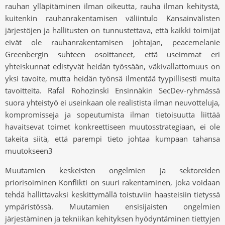
rauhan ylläpitäminen ilman oikeutta, rauha ilman kehitystä,
kuitenkin rauhanrakentamisen väliintulo Kansainvälisten
järjestöjen ja hallitusten on tunnustettava, että kaikki toimijat
eivät ole rauhanrakentamisen johtajan, peacemelanie
Greenbergin suhteen osoittaneet, että useimmat eri
yhteiskunnat edistyvät heidän työssään, väkivallattomuus on
yksi tavoite, mutta heidän työnsä ilmentää tyypillisesti muita
tavoitteita. Rafal Rohozinski Ensinnäkin SecDev-ryhmässä
suora yhteistyö ei useinkaan ole realistista ilman neuvotteluja,
kompromisseja ja sopeutumista ilman tietoisuutta liittää
havaitsevat toimet konkreettiseen muutosstrategiaan, ei ole
takeita siitä, että parempi tieto johtaa kumpaan tahansa
muutokseen3
Muutamien keskeisten ongelmien ja sektoreiden
priorisoiminen Konflikti on suuri rakentaminen, joka voidaan
tehdä hallittavaksi keskittymällä toistuviin haasteisiin tietyssä
ympäristössä. Muutamien ensisijaisten ongelmien
järjestäminen ja tekniikan kehityksen hyödyntäminen tiettyjen