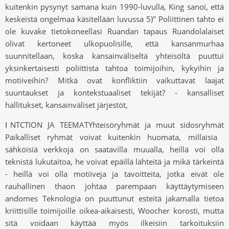
kuitenkin pysynyt samana kuin 1990-luvulla, King sanoi, että
keskeistä ongelmaa käsitellään luvussa 5)" Poliittinen tahto ei
ole kuvake tietokoneellasi Ruandan tapaus Ruandolalaiset
olivat kertoneet ulkopuolisille, että kansanmurhaa
suunnitellaan, koska kansainväliseltä yhteisöltä puuttui
yksinkertaisesti poliittista tahtoa toimijoihin, kykyihin ja
motiiveihin? Mitkä ovat konfliktiin vaikuttavat laajat
suuntaukset ja kontekstuaaliset tekijät? - kansalliset
hallitukset, kansainväliset järjestöt,
ⅠNTCTION JA TEEMATYhteisöryhmät ja muut sidosryhmät
Paikalliset ryhmät voivat kuitenkin huomata, millaisia ​​
sähköisiä verkkoja on saatavilla muualla, heillä voi olla
teknistä lukutaitoa, he voivat epäillä lähteitä ja mikä tärkeintä
- heillä voi olla motiiveja ja tavoitteita, jotka eivät ole
rauhallinen thaon johtaa parempaan käyttäytymiseen
andomes Teknologia on puuttunut esteitä jakamalla tietoa
kriittisille toimijoille oikea-aikaisesti, Woocher korosti, mutta
sitä voidaan käyttää myös ilkeisiin tarkoituksiin