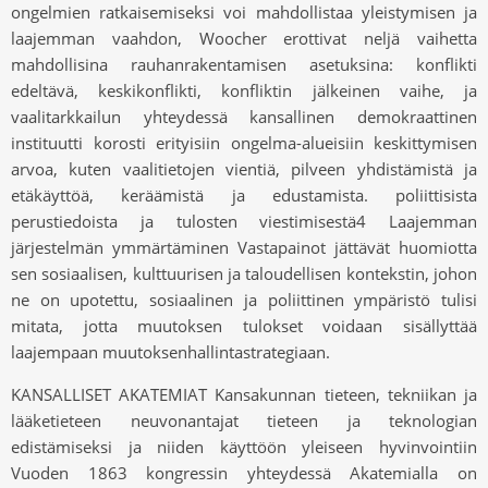
ongelmien ratkaisemiseksi voi mahdollistaa yleistymisen ja
laajemman vaahdon, Woocher erottivat neljä vaihetta
mahdollisina rauhanrakentamisen asetuksina: konflikti
edeltävä, keskikonflikti, konfliktin jälkeinen vaihe, ja
vaalitarkkailun yhteydessä kansallinen demokraattinen
instituutti korosti erityisiin ongelma-alueisiin keskittymisen
arvoa, kuten vaalitietojen vientiä, pilveen yhdistämistä ja
etäkäyttöä, keräämistä ja edustamista. poliittisista
perustiedoista ja tulosten viestimisestä4 Laajemman
järjestelmän ymmärtäminen Vastapainot jättävät huomiotta
sen sosiaalisen, kulttuurisen ja taloudellisen kontekstin, johon
ne on upotettu, sosiaalinen ja poliittinen ympäristö tulisi
mitata, jotta muutoksen tulokset voidaan sisällyttää
laajempaan muutoksenhallintastrategiaan.
KANSALLISET AKATEMIAT Kansakunnan tieteen, tekniikan ja
lääketieteen neuvonantajat tieteen ja teknologian
edistämiseksi ja niiden käyttöön yleiseen hyvinvointiin
Vuoden 1863 kongressin yhteydessä Akatemialla on