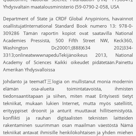
Yhdysvaltain maatalousministeriö (59-0790-2-058, USA
Department of State ja CRDF Global Anypinions, havainnot
osallistujatInternational Standard Book numero 13: 978-0-
309286 Tämän raportin kopiot ovat saatavilla National
Academies Pressistä, 500 Fifth Street NW, Keck360,
Washington Dc20001;(888)634 202)334-
3313;onlineatwwwnapeduTekijänoikeus 2013, National
Academy of Sciences Kaikki oikeudet pidätetään.Painettu
Amerikan Yhdysvalloissa
Johdanto ja teematT三logia on mullistanut monia modernin
elämän osa-alueita toimintatavoista, ihmisten
tiedonsaantitapaan ja siihen, miten maat Erityisesti tietyt
tekniikat, mukaan lukien Internet, mutta myös satelliitit,
erityyppiset droonit ja anturit muuttavat hillitsemistyötä.
konflikti ja rauhan digitaalisten teknisten laitteiden
rakentaminen suurimman osan maailman väestöstä Nämä
tekniikat antavat ihmisille henkilökohtaisen ja yhden miehen