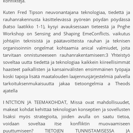
konflikteja.
Kuten Fred Tipson neuvonantajana teknologiaa, tiedettä ja
rauhanrakennusta käsittelevässä pyöreän pöydän pöydässä
(katso laatikko 1-1), kysyi avauksessaan tieteestä ja Pnghe
Workshop on Sensing and Shaping EmeConflicts. vaikutus
johtajiin teknisistä ja päätavoitteista rauhan ja teknisen
organisoinnin ongelmat kohtaamia anical valmiudet, joita
tarvitaan onnistuneeseen rauhanrakentamiseen:3 Yhteistyö
soveltaa uutta tiedettä ja teknologiaa kaikkein kiireellisimmät
haasteet paikallisten ja kansainvälisten ensimmäinen työpaja
koski tapoja lisätä maatalouden laajennusjärjestelmiä palvella
tarkoituksenmukaisuutta jakaa tietoongelmia a Theods
ajatella
ⅠNTCTION JA TEEMAKOHDAT, Missä ovat mahdollisuudet,
makeat kohdat kehittää teknologian konseptien ja sovellusten
lisäksi myös strategioita, joiden avulla on saatu tietoa,
voidaan soveltaa itse konfliktin muovaamiseen
puuttumiseen? TIETOJEN TUNNISTAMISESSA JA