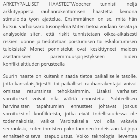
ARKETYPALLISET HAASTEETWoocher tunnisti neljä
arkkityyppistä rauhanrakentamisen haastetta keinona
stimuloida työn ajattelua. Ensimmäinen on se, mitä hän
kutsui. varhaisvaroitusongelma Miten tietoa voidaan kerätä ja
analysoida siten, että riskit tunnistetaan oikea-aikaisesti
riskien luonne ja tiedotetaan poistumisen tai eskaloitumisen
tuloksista? Monet ponnistelut ovat keskittyneet maiden
asettamiseen paremmuusjärjestykseen niiden
konfliktialttiuden perusteella
Suurin haaste on kuitenkin saada tietoa paikalliselle tasolle,
jotta kansalaisjärjestöt tai paikalliset rauhanrakentajat voivat
omistaa resurssinsa tehokkaimmin. Lisäksi varhaiset
varoitukset voivat olla vääriä ennusteita. Suhteellisen
harvinaisten tapahtumien ennusteet johtavat joskus
varoituksiinf konflikteista, jotka eivät todellisuudessa ole
todennäköisiä, vaikka Varoituksella voi olla vakavia
seurauksia, kuten ihmisten pakottaminen kodeistaan ​​tai jopa
ennaltaehkäisevä itsepuolustus. Voiko teknologia lieventää