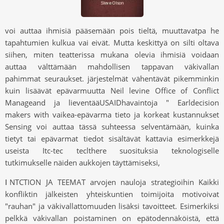
voi auttaa ihmisiä pääsemään pois tieltä, muuttavatpa he
tapahtumien kulkua vai eivät. Mutta keskittyä on silti oltava
siihen, miten teatterissa mukana olevia ihmisiä voidaan
auttaa välttämään mahdollisen tappavan väkivallan
pahimmat seuraukset. järjestelmät vähentävät pikemminkin
kuin lisäävät epävarmuutta Neil levine Office of Conflict
Manageand ja lieventääUSAIDhavaintoja " Earldecision
makers with vaikea-epävarma tieto ja korkeat kustannukset
Sensing voi auttaa tässä suhteessa selventämään, kuinka
tietyt tai epävarmat tiedot sisältävät kattavia esimerkkejä
useista Itc-tec teclthere suosituksia teknologiselle
tutkimukselle näiden aukkojen täyttämiseksi,
ⅠNTCTION JA TEEMAT arvojen nauloja strategioihin Kaikki
konfliktin jälkeisten yhteiskuntien toimijoita motivoivat
"rauhan" ja väkivallattomuuden lisäksi tavoitteet. Esimerkiksi
pelkkä väkivallan poistaminen on epätodennäköistä, että