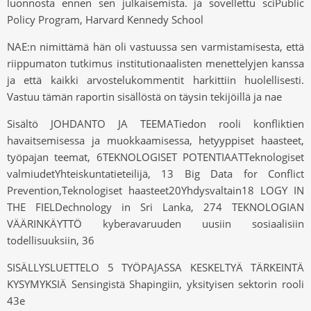
luonnosta ennen sen julkaisemista. ja sovellettu sciPublic
Policy Program, Harvard Kennedy School
NAE:n nimittämä hän oli vastuussa sen varmistamisesta, että
riippumaton tutkimus institutionaalisten menettelyjen kanssa
ja että kaikki arvostelukommentit harkittiin huolellisesti.
Vastuu tämän raportin sisällöstä on täysin tekijöillä ja nae
Sisältö JOHDANTO JA TEEMATiedon rooli konfliktien
havaitsemisessa ja muokkaamisessa, hetyyppiset haasteet,
työpajan teemat, 6TEKNOLOGISET POTENTIAATTeknologiset
valmiudetYhteiskuntatieteilijä, 13 Big Data for Conflict
Prevention,Teknologiset haasteet20Yhdysvaltain18 LOGY IN
THE FIELDechnology in Sri Lanka, 274 TEKNOLOGIAN
VÄÄRINKÄYTTÖ kyberavaruuden uusiin sosiaalisiin
todellisuuksiin, 36
SISÄLLYSLUETTELO 5 TYÖPAJASSA KESKELTYÄ TÄRKEINTÄ
KYSYMYKSIÄ Sensingistä Shapingiin, yksityisen sektorin rooli
43e