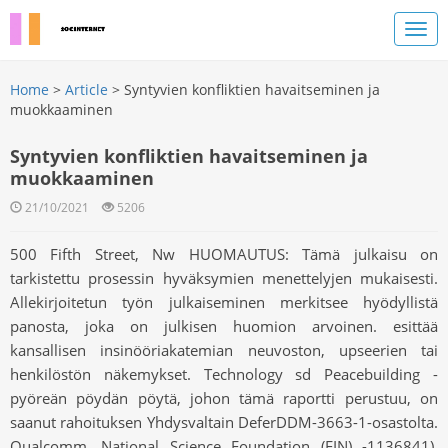
Home
>
Article
> Syntyvien konfliktien havaitseminen ja
muokkaaminen
Syntyvien konfliktien havaitseminen ja
muokkaaminen
21/10/2021
5206
500 Fifth Street, Nw HUOMAUTUS: Tämä julkaisu on
tarkistettu prosessin hyväksymien menettelyjen mukaisesti.
Allekirjoitetun työn julkaiseminen merkitsee hyödyllistä
panosta, joka on julkisen huomion arvoinen. esittää
kansallisen insinööriakatemian neuvoston, upseerien tai
henkilöstön näkemykset. Technology sd Peacebuilding -
pyöreän pöydän pöytä, johon tämä raportti perustuu, on
saanut rahoituksen Yhdysvaltain DeferDDM-3663-1-osastolta.
Qualcomm, National Science Foundation (FIN) -1136841),