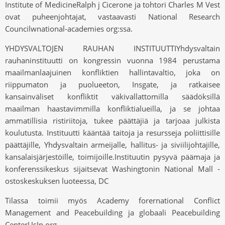
Institute of MedicineRalph j Cicerone ja tohtori Charles M Vest
ovat puheenjohtajat, vastaavasti National Research
Councilwnational-academies org:ssa.
YHDYSVALTOJEN RAUHAN INSTITUUTTIYhdysvaltain
rauhaninstituutti on kongressin vuonna 1984 perustama
maailmanlaajuinen konfliktien hallintavaltio, joka on
riippumaton ja puolueeton, Insgate, ja ratkaisee
kansainväliset konfliktit väkivallattomilla säädöksillä
maailman haastavimmilla konfliktialueilla, ja se johtaa
ammatillisia ristiriitoja, tukee päättäjiä ja tarjoaa julkista
koulutusta. Instituutti kääntää taitoja ja resursseja poliittisille
päättäjille, Yhdysvaltain armeijalle, hallitus- ja siviilijohtajille,
kansalaisjärjestöille, toimijoille.Instituutin pysyvä päämaja ja
konferenssikeskus sijaitsevat Washingtonin National Mall -
ostoskeskuksen luoteessa, DC
Tilassa toimii myös Academy forernational Conflict
Management and Peacebuilding ja globaali Peacebuilding
CenterUsIp org