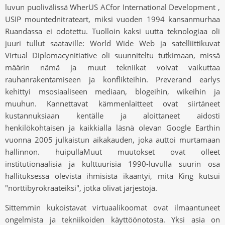
luvun puolivälissä WherUS ACfor International Development ,
USIP mountednitrateart, miksi vuoden 1994 kansanmurhaa
Ruandassa ei odotettu. Tuolloin kaksi uutta teknologiaa oli
juuri tullut saataville: World Wide Web ja satelliittikuvat
Virtual Diplomacynitiative oli suunniteltu tutkimaan, missä
määrin nämä ja muut tekniikat voivat vaikuttaa
rauhanrakentamiseen ja konflikteihin. Preverand earlys
kehittyi msosiaaliseen mediaan, blogeihin, wikeihin ja
muuhun. Kannettavat kämmenlaitteet ovat siirtäneet
kustannuksiaan kentälle ja aloittaneet aidosti
henkilökohtaisen ja kaikkialla läsnä olevan Google Earthin
vuonna 2005 julkaistun aikakauden, joka auttoi murtamaan
hallinnon. huipullaMuut muutokset ovat olleet
institutionaalisia ja kulttuurisia 1990-luvulla suurin osa
hallituksessa olevista ihmisistä ikääntyi, mitä King kutsui
"nörttibyrokraateiksi", jotka olivat järjestöjä.
Sittemmin kukoistavat virtuaalikoomat ovat ilmaantuneet
ongelmista ja tekniikoiden käyttöönotosta. Yksi asia on