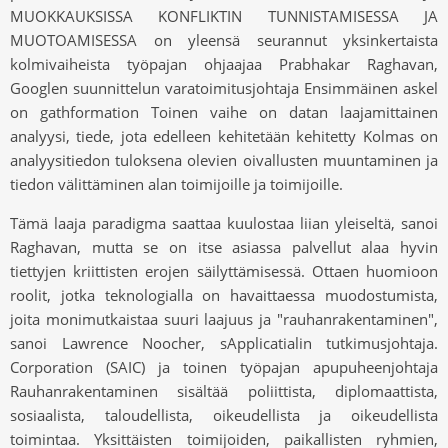
MUOKKAUKSISSA KONFLIKTIN TUNNISTAMISESSA JA
MUOTOAMISESSA on yleensä seurannut yksinkertaista
kolmivaiheista työpajan ohjaajaa Prabhakar Raghavan,
Googlen suunnittelun varatoimitusjohtaja Ensimmäinen askel
on gathformation Toinen vaihe on datan laajamittainen
analyysi, tiede, jota edelleen kehitetään kehitetty Kolmas on
analyysitiedon tuloksena olevien oivallusten muuntaminen ja
tiedon välittäminen alan toimijoille ja toimijoille.
Tämä laaja paradigma saattaa kuulostaa liian yleiseltä, sanoi
Raghavan, mutta se on itse asiassa palvellut alaa hyvin
tiettyjen kriittisten erojen säilyttämisessä. Ottaen huomioon
roolit, jotka teknologialla on havaittaessa muodostumista,
joita monimutkaistaa suuri laajuus ja "rauhanrakentaminen",
sanoi Lawrence Noocher, sApplicatialin tutkimusjohtaja.
Corporation (SAIC) ja toinen työpajan apupuheenjohtaja
Rauhanrakentaminen sisältää poliittista, diplomaattista,
sosiaalista, taloudellista, oikeudellista ja oikeudellista
toimintaa. Yksittäisten toimijoiden, paikallisten ryhmien,