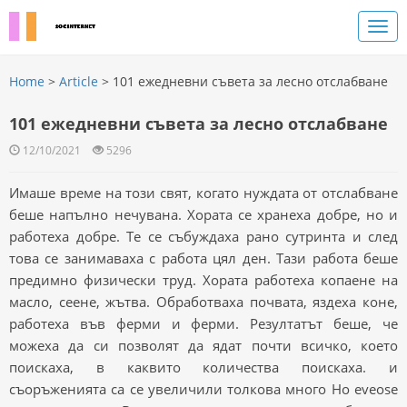
Home
>
Article
> 101 ежедневни съвета за лесно отслабване
101 ежедневни съвета за лесно отслабване
12/10/2021
5296
Имаше време на този свят, когато нуждата от отслабване
беше напълно нечувана. Хората се хранеха добре, но и
работеха добре. Те се събуждаха рано сутринта и след
това се занимаваха с работа цял ден. Тази работа беше
предимно физически труд. Хората работеха копаене на
масло, сеене, жътва. Обработваха почвата, яздеха коне,
работеха във ферми и ферми. Резултатът беше, че
можеха да си позволят да ядат почти всичко, което
поискаха, в каквито количества поискаха. и
съоръженията са се увеличили толкова много Но eveose