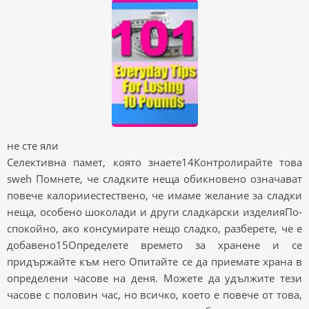
не сте яли
Селективна памет, която знаете14Контролирайте това
sweh Помнете, че сладките неща обикновено означават
повече калорииестествено, че имаме желание за сладки
неща, особено шоколади и други сладкарски изделияПо-
спокойно, ако консумирате нещо сладко, разберете, че е
добавено15Определете времето за хранене и се
придържайте към него Опитайте се да приемате храна в
определени часове на деня. Можете да удължите тези
часове с половин час, но всичко, което е повече от това,