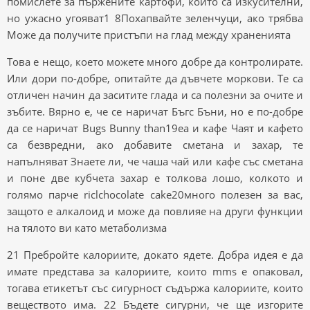
помислете за пържените картофи, които са изкусителни,
но ужасно угояват1 8Похапвайте зеленчуци, ако трябва
Може да получите пристъпи на глад между храненията
Това е нещо, което можете много добре да контролирате.
Или дори по-добре, опитайте да дъвчете моркови. Те са
отличен начин да заситите глада и са полезни за очите и
зъбите. Вярно е, че се наричат ​​Бъгс Бъни, но е по-добре
да се наричат Bugs Bunny than19ea и кафе Чаят и кафето
са безвредни, ако добавите сметана и захар, те
напълняват Знаете ли, че чаша чай или кафе със сметана
и поне две кубчета захар е толкова лошо, колкото и
голямо парче riclchocolate cake20много полезен за вас,
защото е алкалоид и може да повлияе на други функции
на тялото ви като метаболизма
21 Пребройте калориите, докато ядете. Добра идея е да
имате представа за калориите, които mms е опаковал,
тогава етикетът със сигурност съдържа калориите, които
веществото има. 22 Бъдете сигурни, че ще изгорите