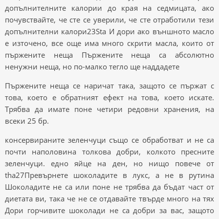
допълнителните калории до края на седмицата, ако
почувствайте, че сте се уверили, че сте отработили тези
допълнителни калори23Sta И дори ако външното масло
е източено, все още има много скрити масла, които от
пържените неща Пържените неща са абсолютно
ненужни неща, но по-малко тегло ще наддадете
Пържените неща се наричат ​​така, защото се пържат с
това, което е обратният ефект на това, което искате.
Трябва да имате поне четири редовни хранения, на
всеки 25 бр.
консервираните зеленчуци също се обработват и не са
почти наполовина толкова добри, колкото пресните
зеленчуци. едно яйце на ден, но нищо повече от
tha27Превърнете шоколадите в лукс, а не в рутина
Шоколадите не са или поне не трябва да бъдат част от
диетата ви, така че не се отдавайте твърде много на тях
Дори горчивите шоколади не са добри за вас, защото