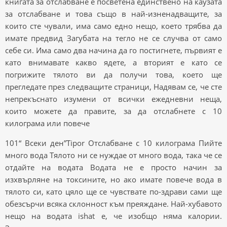
книгата за отслабване е посветена единствено на каузата
за отслабване и това също в най-изненадващите, за
които сте чували, има само едно нещо, което трябва да
имате предвид Загубата на тегло не се случва от само
себе си. Има само два начина да го постигнете, първият е
като внимавате какво ядете, а вторият е като се
погрижите тялото ви да получи това, което ще
прегледате през следващите страници, Надявам се, че сте
непрекъснато изумени от всички ежедневни неща,
които можете да правите, за да отслабнете с 10
килограма или повече
101“ Всеки ден”Tipor Отслабване с 10 килограма Пийте
много вода Тялото ни се нуждае от много вода, така че се
отдайте на водата Водата не е просто начин за
изхвърляне на токсините, но ако имате повече вода в
тялото си, като цяло ще се чувствате по-здрави сами ще
обезсърчи всяка склонност към преяждане. Най-хубавото
нещо на водата ishat е, че изобщо няма калории.