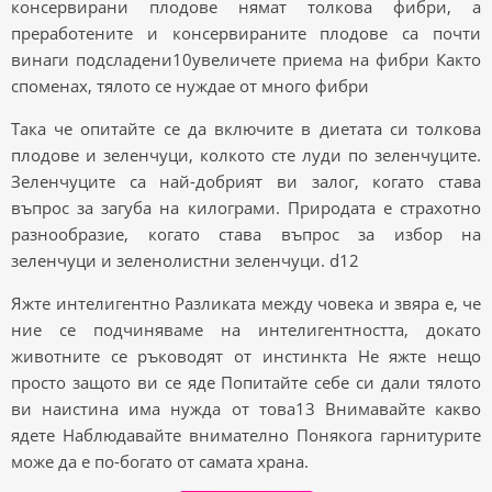
консервирани плодове нямат толкова фибри, а
преработените и консервираните плодове са почти
винаги подсладени10увеличете приема на фибри Както
споменах, тялото се нуждае от много фибри
Така че опитайте се да включите в диетата си толкова
плодове и зеленчуци, колкото сте луди по зеленчуците.
Зеленчуците са най-добрият ви залог, когато става
въпрос за загуба на килограми. Природата е страхотно
разнообразие, когато става въпрос за избор на
зеленчуци и зеленолистни зеленчуци. d12
Яжте интелигентно Разликата между човека и звяра е, че
ние се подчиняваме на интелигентността, докато
животните се ръководят от инстинкта Не яжте нещо
просто защото ви се яде Попитайте себе си дали тялото
ви наистина има нужда от това13 Внимавайте какво
ядете Наблюдавайте внимателно Понякога гарнитурите
може да е по-богато от самата храна.