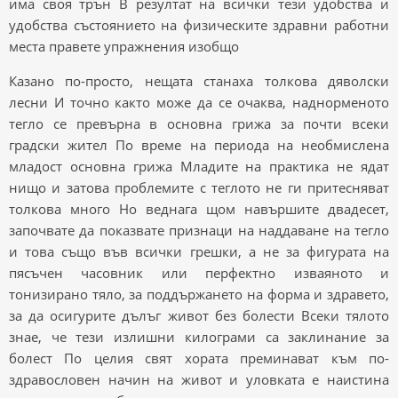
има своя трън В резултат на всички тези удобства и
удобства състоянието на физическите здравни работни
места правете упражнения изобщо
Казано по-просто, нещата станаха толкова дяволски
лесни И точно както може да се очаква, наднорменото
тегло се превърна в основна грижа за почти всеки
градски жител По време на периода на необмислена
младост основна грижа Младите на практика не ядат
нищо и затова проблемите с теглото не ги притесняват
толкова много Но веднага щом навършите двадесет,
започвате да показвате признаци на наддаване на тегло
и това също във всички грешки, а не за фигурата на
пясъчен часовник или перфектно изваяното и
тонизирано тяло, за поддържането на форма и здравето,
за да осигурите дълъг живот без болести Всеки тялото
знае, че тези излишни килограми са заклинание за
болест По целия свят хората преминават към по-
здравословен начин на живот и уловката е наистина