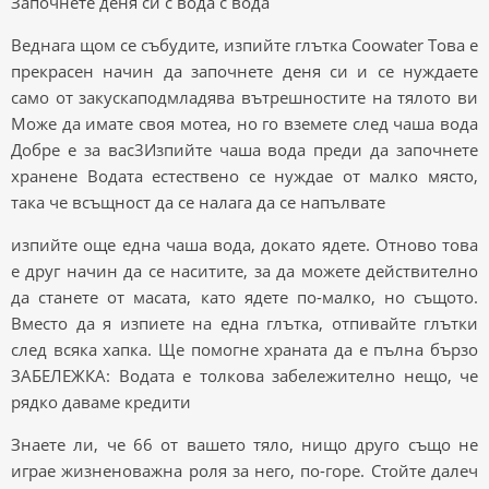
Започнете деня си с вода с вода
Веднага щом се събудите, изпийте глътка Coowater Това е
прекрасен начин да започнете деня си и се нуждаете
само от закускаподмладява вътрешностите на тялото ви
Може да имате своя мотеа, но го вземете след чаша вода
Добре е за вас3Изпийте чаша вода преди да започнете
хранене Водата естествено се нуждае от малко място,
така че всъщност да се налага да се напълвате
изпийте още една чаша вода, докато ядете. Отново това
е друг начин да се наситите, за да можете действително
да станете от масата, като ядете по-малко, но същото.
Вместо да я изпиете на една глътка, отпивайте глътки
след всяка хапка. Ще помогне храната да е пълна бързо
ЗАБЕЛЕЖКА: Водата е толкова забележително нещо, че
рядко даваме кредити
Знаете ли, че 66 от вашето тяло, нищо друго също не
играе жизненоважна роля за него, по-горе. Стойте далеч