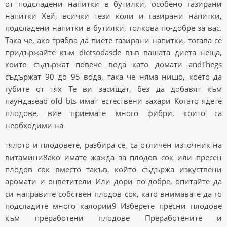
от подсладени напитки в бутилки, особено газирани
напитки Хей, всички тези коли и газирани напитки,
подсладени напитки в бутилки, толкова по-добре за вас.
Така че, ако трябва да пиете газирани напитки, тогава се
придържайте към dietsodasde във вашата диета неща,
които съдържат повече вода като домати andThegs
съдържат 90 до 95 вода, така че няма нищо, което да
губите от тях Те ви засищат, без да добавят към
паундаsead ofd bts имат естествени захари Когато ядете
плодове, вие приемате много фибри, които са
необходими на
тялото и плодовете, разбира се, са отличен източник на
витамини8ако имате жажда за плодов сок или пресен
плодов сок вместо такъв, който съдържа изкуствени
аромати и оцветители Или дори по-добре, опитайте да
си направите собствен плодов сок, като внимавате да го
подсладите много калории9 Изберете пресни плодове
към преработени плодове Преработените и