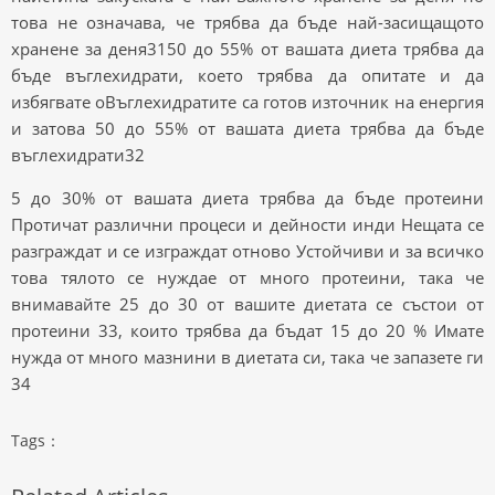
това не означава, че трябва да бъде най-засищащото
хранене за деня3150 до 55% от вашата диета трябва да
бъде въглехидрати, което трябва да опитате и да
избягвате oВъглехидратите са готов източник на енергия
и затова 50 до 55% от вашата диета трябва да бъде
въглехидрати32
5 до 30% от вашата диета трябва да бъде протеини
Протичат различни процеси и дейности инди Нещата се
разграждат и се изграждат отново Устойчиви и за всичко
това тялото се нуждае от много протеини, така че
внимавайте 25 до 30 от вашите диетата се състои от
протеини 33, които трябва да бъдат 15 до 20 % Имате
нужда от много мазнини в диетата си, така че запазете ги
34
Tags：