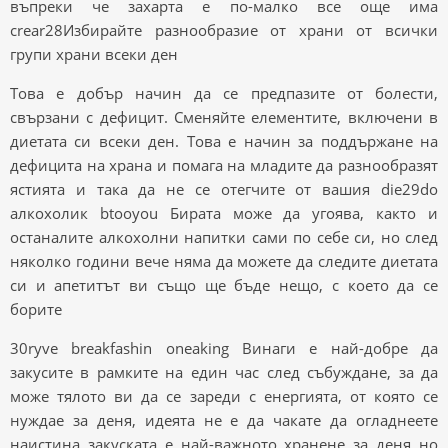
въпреки че захарта е по-малко все още има
crear28Избирайте разнообразие от храни от всички
групи храни всеки ден
Това е добър начин да се предпазите от болести,
свързани с дефицит. Сменяйте елементите, включени в
диетата си всеки ден. Това е начин за поддържане на
дефицита на храна и помага на младите да разнообразят
ястията и така да не се отегчите от вашия die29do
алкохолик btooyou Бирата може да угоява, както и
останалите алкохолни напитки сами по себе си, но след
няколко години вече няма да можете да следите диетата
си и апетитът ви също ще бъде нещо, с което да се
борите
30ryve breakfashin oneaking Винаги е най-добре да
закусите в рамките на един час след събуждане, за да
може тялото ви да се зареди с енергията, от която се
нуждае за деня, идеята не е да чакате да огладнеете
наистина закуската е най-важното хранене за деня но