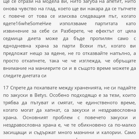
ще се отрази на модела ви, нито загуба на апетит, нито
онова чувство на глад, което ще ви накара да се тъпчете
с повече от това се изисква следващия път, когато
ядете16wheSomeНие използваме партитата като
извинение за себе си Разберете, че ефектът от цяла
седмица диета може да бъде пропилян само с
еднодневна храна за парти Всеки път, когато ви
предложат нещо за ядене, не го отказвайте напълно, а
просто отхапнете, така че че изглежда, че обръщате
внимание на маниерите си и в същото време можете да
следите диетата си
17 Спрете да похапвате между храненията, не си падайте
по закуски в Betys. Особено подходящо е за тези, които
трябва да пътуват и смятат, че единственото време,
когато могат да хапнат, са закуски и нездравословна
храна. Основният проблем с повечето закуски и
нездравословна храна е, че те обикновено са по-малко
засищащи и съдържат много мазнини и калории. Само