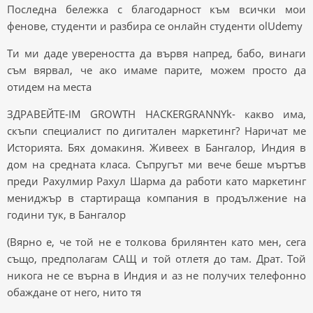
Последна бележка с благодарност към всички мои
фенове, студенти и разбира се онлайн студенти olUdemy
Ти ми даде увереността да вървя напред, бабо, винаги
съм вярвал, че ако имаме парите, можем просто да
отидем на места
ЗДРАВЕЙТЕ-IM GROWTH HACKERGRANNYk- какво има,
скъпи специалист по дигитален маркетинг? Наричат ​​ме
Историята. Бях домакиня. Живеех в Бангалор, Индия в
дом на средната класа. Съпругът ми вече беше мъртъв
преди Рахулмир Рахул Шарма да работи като маркетинг
мениджър в стартираща компания в продължение на
години тук, в Бангалор
(Вярно е, че той не е толкова брилянтен като мен, сега
също, предполагам САЩ и той отлетя до там. Драт. Той
никога не се върна в Индия и аз не получих телефонно
обаждане от него, нито тя