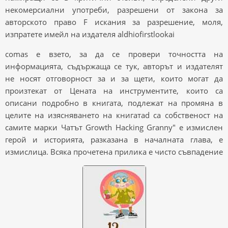
некомерсиални употреби, разрешени от закона за
авторското право F искания за разрешение, моля,
изпратете имейл на издателя aldhiofirstlookai
comas е взето, за да се провери точността на
информацията, съдържаща се тук, авторът и издателят
не носят отговорност за и за щети, които могат да
произтекат от Цената на инструментите, които са
описани подробно в книгата, подлежат на промяна в
целите на изясняването на книгатаd са собственост на
самите марки Чатът Growth Hacking Granny" е измислен
герой и историята, разказана в началната глава, е
измислица. Всяка прочетена прилика е чисто съвпадение