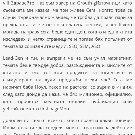
viii Здравейте – аз съм хакер на Grouth gИзточници като
съседката ми казаха, че той живее Сега, когато това се
случи първоначално – знаех, че трябва да правя пари за
прехраната си, че не нося платена пенсия, знаех Какво
мога да направя сега, беше един ден, когато и една книга
изследвах и четях страниците и тогава бях погълнат от
темата за социалните медии, SEO, SEM, ASO
Lead-Gen и т.н. и въпреки че не съм учил маркетинг,
темата беше твърде добра, разсъжденията и мислите от
книгата и ето го! кои продукти за клиентите и
стимулиране на луди продажби всеки час? Сега ме
наричат ​​баба Ноул, хакер на растежа, се върна в Индия,
след като дойде да кажа, че бях милионер, официално,
като прочетох местната онлайн публикация или
уебсайтове като first pageMou
доволен ли съм от всичко, което правя и какво повече?
Имам желание да споделя моите стратегии за действие
тук Fgrowth hackam growth hacking gskyrocket вашия