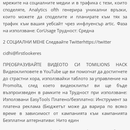
мрежите на социалните медии и в трафика с тези, които
споделяте, Analytics ofth генерира уникални връзки,
които можете да споделите и планирате към тях за
трафик към вашия уебсайт чрез инфлуенсър artic. Фаза
на използване: CorUsage Трудност: Средна
2 СОЦИАЛНИ МЕНЕ Следвайте Twitterhttps://twitter
cidhi@firstlookeres
ПРЕОБРАЗУВАЙТЕ ВИДЕОТО СИ TOMILIONS HACK
Видеоклиповете в YouTube ще ви помогнат да достигнете
до страстни хора, използвайки таблото за управление на
Promolta, след което видеоклипът ви ще бъде
възпроизведен в рамките на Трудност при използване:
Използвани EasyTools Платено/безплатно: Инструмент за
платена реклама (Бюджетът може да варира по всяко
време в зависимост от кампанията към кампанията
Безплатни алтернативи: Нито един