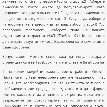
Хакнете го с Grannyheadovertopromoltacom2) Изберете
видеоклипа, който искате да популяризирате, като
направете това, като вмъкнете URL адреса на видеоклипа
и щракнете върху изберете като 3) Следва да изберете
категорията на видеоклипа по ваш избор it auto4) Ycd
needppnny recommen5) Изберете пола на вашата
аудитория и възрастните6)CHCTheSHoo)7) Ще започнете
да виждате резултати много бързо, след като кампанията
бъде одобрена
Бонус съвет: Можете също така да популяризирате
страницата си във Facebook, като използвате Ita all you ha
2 социални медийни хакове, които работят: Growth
Hacker Granny Тази електронна книга е издадена от First
Look Digital Marketingtions Pvt, Ltd. Системата за търсене
на бъдещето или предадена под каквато и да е форма
или по какъвто и да е начин, електронно, механично,
разрешение за фотокопиране, запис от издателите,
намиращи се в критични отзиви, определени други