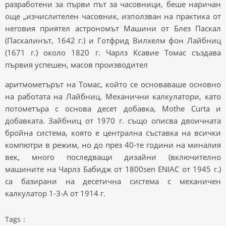
разработени за първи път за часовници, беше наричан
още „изчислителен часовник, използван на практика от
неговия приятел астрономът Машини от Блез Паскал
(Паскалинът, 1642 г.) и Готфрид Вилхелм фон Лайбниц
(1671 г.) около 1820 г. Чарлз Ксавие Томас създава
първия успешен, масов производител
аритмометърът на Томас, който се основаваше основно
на работата на Лайбниц. Механични калкулатори, като
потометъра с основа десет добавка, Mothe Curta и
добавката. Зайбниц от 1970 г. също описва двоичната
бройна система, която е централна съставка на всички
компютри в режим, но до през 40-те години на миналия
век, много последващи дизайни (включително
машините на Чарлз Бабидж от 1800sen ENIAC от 1945 г.)
са базирани на десетична система с механичен
калкулатор 1-3-A от 1914 г.
Tags：