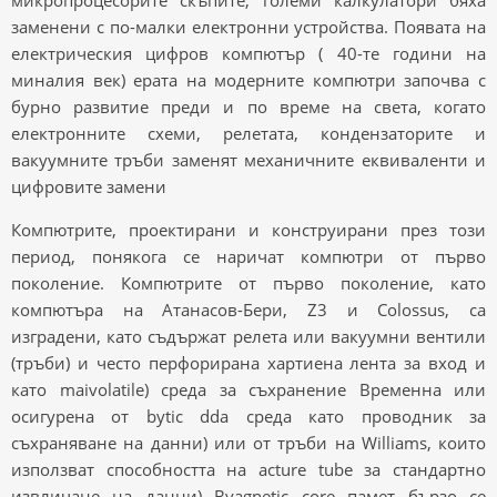
микропроцесорите скъпите, големи калкулатори бяха
заменени с по-малки електронни устройства. Появата на
електрическия цифров компютър ( 40-те години на
миналия век) ерата на модерните компютри започва с
бурно развитие преди и по време на света, когато
електронните схеми, релетата, кондензаторите и
вакуумните тръби заменят механичните еквиваленти и
цифровите замени
Компютрите, проектирани и конструирани през този
период, понякога се наричат ​​компютри от първо
поколение. Компютрите от първо поколение, като
компютъра на Атанасов-Бери, Z3 и Colossus, са
изградени, като съдържат релета или вакуумни вентили
(тръби) и често перфорирана хартиена лента за вход и
като maivolatile) среда за съхранение Временна или
осигурена от bytic dda среда като проводник за
съхраняване на данни) или от тръби на Williams, които
използват способността на acture tube за стандартно
извличане на данни) Byagnetic core памет бързо се