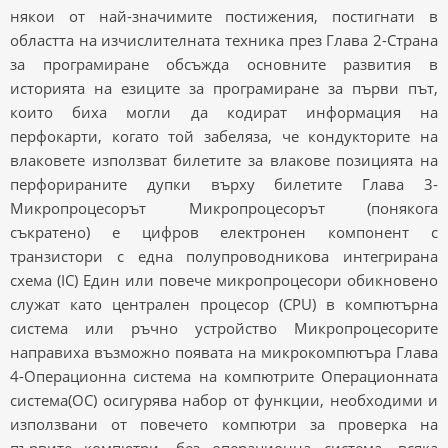
някои от най-значимите постижения, постигнати в
областта на изчислителната техника през Глава 2-Страна
за програмиране обсъжда основните развития в
историята на езиците за програмиране за първи път,
които биха могли да кодират информация на
перфокарти, когато той забеляза, че кондукторите на
влаковете използват билетите за влакове позицията на
перфорираните дупки върху билетите Глава 3-
Микропроцесорът Микропроцесорът (понякога
съкратено) е цифров електронен компонент с
транзистори с една полупроводникова интегрирана
схема (IC) Един или повече микропроцесори обикновено
служат като централен процесор (CPU) в компютърна
система или ръчно устройство Микропроцесорите
направиха възможно появата на микрокомпютъра Глава
4-Операционна система на компютрите Операционната
система(ОС) осигурява набор от функции, необходими и
използвани от повечето компютри за проверка на