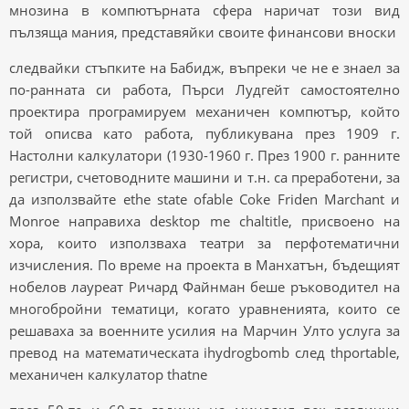
мнозина в компютърната сфера наричат ​​този вид
пълзяща мания, представяйки своите финансови вноски
следвайки стъпките на Бабидж, въпреки че не е знаел за
по-ранната си работа, Пърси Лудгейт самостоятелно
проектира програмируем механичен компютър, който
той описва като работа, публикувана през 1909 г.
Настолни калкулатори (1930-1960 г. През 1900 г. ранните
регистри, счетоводните машини и т.н. са преработени, за
да използвайте ethe state ofable Coke Friden Marchant и
Monroe направиха desktop me chaltitle, присвоено на
хора, които използваха театри за перфотематични
изчисления. По време на проекта в Манхатън, бъдещият
нобелов лауреат Ричард Файнман беше ръководител на
многобройни тематици, когато уравненията, които се
решаваха за военните усилия на Марчин Улто услуга за
превод на математическата ihydrogbomb след thportable,
механичен калкулатор thatne