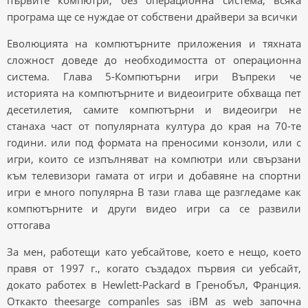
първите компютри, без операционна система, всяка
програма ще се нуждае от собствени драйвери за всички
Еволюцията на компютърните приложения и тяхната
сложност доведе до необходимостта от операционна
система. Глава 5-Компютърни игри Въпреки че
историята на компютърните и видеоигрите обхваща пет
десетилетия, самите компютърни и видеоигри не
станаха част от популярната култура до края на 70-те
години. или под формата на преносими конзоли, или с
игри, които се изпълняват на компютри или свързани
към телевизори гамата от игри и добавяне на спортни
игри е много популярна В тази глава ще разгледаме как
компютърните и други видео игри са се развили
оттогава
За мен, работещи като уебсайтове, което е нещо, което
правя от 1997 г., когато създадох първия си уебсайт,
докато работех в Hewlett-Packard в Гренобъл, Франция.
Откакто theesarge companles sas iBM as web започна