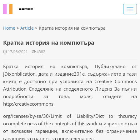
Home
>
Article
> Кратка история на компютъра
Кратка история на компютъра
17/08/2021
4382
Кратка история на компютъра, Публикувано от
jDixonblication, дата и издание201e, съдържанието в тази
книга е достъпно при условията на Creative Commons
Attribution Споделяне на споделеното Лиценз За пълни
подробности за това, моля, отидете на
http:/creativecommons
org/icenses/by-sa/30/Limit of Liability/Dict to thcuracy
ocomplete ness of the contents of this work и изрично отказ
от всякакви гаранции, включително без ограничение
гаранции за годност за определена цел