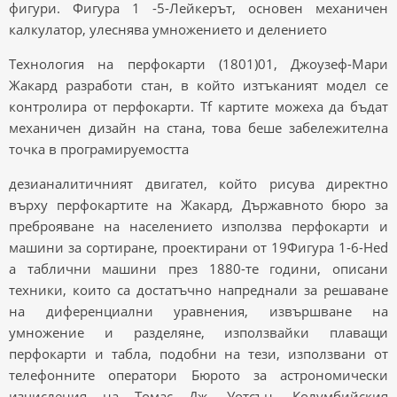
фигури. Фигура 1 -5-Лейкерът, основен механичен
калкулатор, улеснява умножението и делението
Технология на перфокарти (1801)01, Джоузеф-Мари
Жакард разработи стан, в който изтъканият модел се
контролира от перфокарти. Tf картите можеха да бъдат
механичен дизайн на стана, това беше забележителна
точка в програмируемостта
дезианалитичният двигател, който рисува директно
върху перфокартите на Жакард, Държавното бюро за
преброяване на населението използва перфокарти и
машини за сортиране, проектирани от 19Фигура 1-6-Hed
a таблични машини през 1880-те години, описани
техники, които са достатъчно напреднали за решаване
на диференциални уравнения, извършване на
умножение и разделяне, използвайки плаващи
перфокарти и табла, подобни на тези, използвани от
телефонните оператори Бюрото за астрономически
изчисления на Томас Дж. Уотсън, Колумбийския