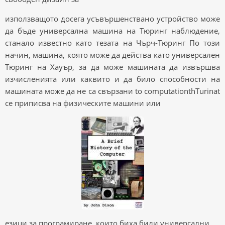
използващото досега усъвършенствано устройство може
да бъде универсална машина на Тюринг наблюдение,
станало известно като тезата на Чърч-Тюринг По този
начин, машина, която може да действа като универсален
Тюринг на Хауър, за да може машината да извършва
изчисленията или каквито и да било способности на
машината може да не са свързани to computationthTurinat
се приписва на физическите машини или
езици за програмиране, които биха били универсални,