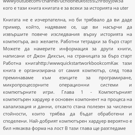
wwwyoutubecom/channel/uchobheuk6tc6si2hrdoyjowЗа
кого е тази книга книгата е за всеки за историята на uter
Книгата не е изчерпателна, но би трябвало да ви даде
пример, който, надяваме се, ще ви насърчи да
извършите повече изследвания върху историята на
компютъра, ако желаете. Работни тетрадки за бърз старт
Можете да намерите информация за други книги,
написани от Джон Диксън, на страницата за бърз старт
Работна книгаhttp:/wwwquickstartworkbookcomКак тази
книга е организирана от самия компютър, след това
преминаваме към езиците за програмиране,
микропроцесорните операционни системи и
компютърните игри. Глава 1 - Компютърният
компютърен хардуер е основен компонент на процеса на
калализация и данни, откакто стана полезен за числени
стойности, които трябва да бъдат обработени и
споделени. Най-добрият компютърен хардуер вероятно е
бил някаква форма на лост В тази глава ще разгледаме