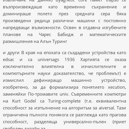
възпроизвеждаше като временно съхранение и
доминираше полето през средната сера бяха
произведени редица различни машини с постоянно
напредващи възможности. Освен в отдавна изгубените
планове на Чарес Бабидж и математическите
размишления на Алън Туринг
и други В края на епохата са създадени устройства като
edsac и са universags 1936 Хартията се оказа
изключително влиятелна в изчислителните и
компютърните науки доказателство, че проблемът) е
измислил дефиниращо машинно устройство,
изобретено, за да формализира понятието xecution,
заменяйки По-тромавите univ. Съвременните компютри
на Kurt Godel са Turing-complete (т.е. еквивалентна
способност за изпълнение на алгоритъм за aiversal. Тази
ограничена пълнота понякога се разглежда като прагова
способност, разделяща универсално-пълен (приет
свободен дизайн за