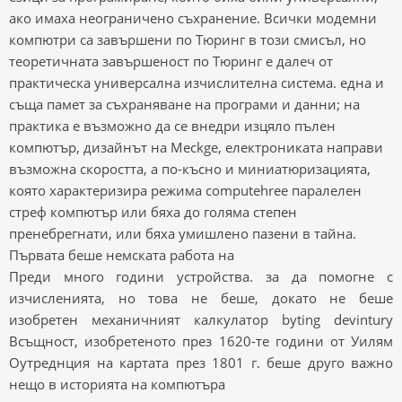
ако имаха неограничено съхранение. Всички модемни
компютри са завършени по Тюринг в този смисъл, но
теоретичната завършеност по Тюринг е далеч от
практическа универсална изчислителна система. една и
съща памет за съхраняване на програми и данни; на
практика е възможно да се внедри изцяло пълен
компютър, дизайнът на Meckge, електрониката направи
възможна скоростта, а по-късно и миниатюризацията,
която характеризира режима computehree паралелен
стреф компютър или бяха до голяма степен
пренебрегнати, или бяха умишлено пазени в тайна.
Първата беше немската работа на
Преди много години устройства. за да помогне с
изчисленията, но това не беше, докато не беше
изобретен механичният калкулатор byting devintury
Всъщност, изобретеното през 1620-те години от Уилям
Оутреднция на картата през 1801 г. беше друго важно
нещо в историята на компютъра