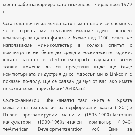
моята работна кариера като инженерен чирак през 1979
г.
Сега това почти изглежда като тъмнината и си спомням,
че в първата ми компания имахме един настолен
компютър за цялата фирма и бяхме над 1100, освен че
използвахме миникомпютър в колежа опитът с
компютрите не беше до средата -осемдесетте години,
когато работех в electronicsompach, случайно всеки
тогава можеше да си представи къде ще бъде
компютърната индустрия днес. Адресът ми в LinkedIn е
показан по-долу. Ще се радвам да чуя от вас, ако имате
някакви коментари. dixon/1/648/a52
СъдържаниеYou Tube каналът тази книга е Първата
механична технология за перфорирани карти (1801)le
Първи програмируеми машини (1835-1900)Настолни
калкулатори (1930-1960sгитален компютър (1940-
те)American Developmentseration voC Език за