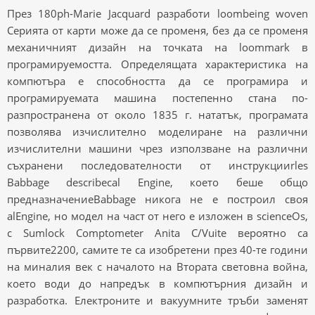
През 180ph-Marie Jacquard разработи loombeing woven
Серията от карти може да се променя, без да се променя
механичният дизайн на точката на loommark в
програмируемостта. Определящата характеристика на
компютъра е способността да се програмира и
програмируемата машина постепенно стана по-
разпространена от около 1835 г. нататък, програмата
позволява изчислително моделиране на различни
изчислителни машини чрез използване на различни
съхранени последователности от инструкцииrles
Babbage describecal Engine, което беше общо
предназначениеBabbage никога не е построил своя
alEngine, но модел на част от него е изложен в scienceOs,
с Sumlock Comptometer Anita C/Vuite вероятно са
първите2200, самите те са изобретени през 40-те години
на миналия век с началото на Втората световна война,
което води до напредък в компютърния дизайн и
разработка. Електроните и вакуумните тръби заменят