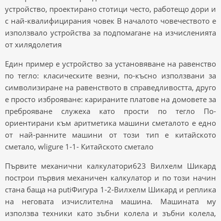
устройство, проектирано стотици често, работещо дори и
с най-квалифицирания човек В началото човечеството е
използвало устройства за подпомагане на изчисленията
от хилядолетия
Един пример е устройство за установяване на равенство
по тегло: класическите везни, по-късно използвани за
символизиране на равенството в справедливостта, друго
е просто изброяване: карираните платове на домовете за
преброяване служеха като прости по тегло По-
ориентирани към аритметика машини сметалото е едно
от най-ранните машини от този тип е китайското
сметало, wligure 1-1- Китайското сметало
Първите механични калкулатори623 Вилхелм Шикард
построи първия механичен калкулатор и по този начин
стана баща на putiФигура 1-2-Вилхелм Шикард и реплика
на неговата изчислителна машина. Машината му
използва техники като зъбни колела и зъбни колела,