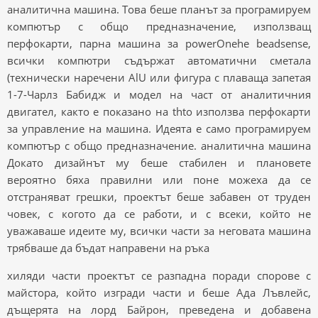
аналитична машина. Това беше планът за програмируем
компютър с общо предназначение, използващ
перфокарти, парна машина за powerOnehe beadsense,
всички компютри съдържат автоматични сметала
(технически наречени AlU или фигура с плаваща запетая
1-7-Чарлз Бабидж и модел на част от аналитичния
двигател, както е показано на thto използва перфокарти
за управление на машина. Идеята е само програмируем
компютър с общо предназначение. аналитична машина
Докато дизайнът му беше стабилен и плановете
вероятно бяха правилни или поне можеха да се
отстраняват грешки, проектът беше забавен от труден
човек, с когото да се работи, и с всеки, който не
уважаваше идеите му, всички части за неговата машина
трябваше да бъдат направени на ръка
хиляди части проектът се разпадна поради спорове с
майстора, който изгради части и беше Ада Лъвлейс,
дъщерята на лорд Байрон, преведена и добавена