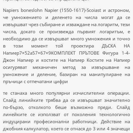
Napiers boneslohn Napier (1550-1617)-Scoiast и астроном,
че умножението и деленето на числа могат да се
извършват чрез събиране и изваждане на логаритм, тези
числа, докато се произвежда първият логаритъм, е
необходимо да се извършват много умножения и точно
в този момент той проектира ДЪСКА НА
Напиер7×52a57×67×9КОМПЛЕКТ ПРЪТОВЕ Фигура 1-4-
Джон Напиер и костите на Напиер Костите на Напиер
осигуряват механичен метод за извършване на
умножение и деление, базиран на манипулиране на
пръчици с отпечатани цифри
те станаха много популярни изчислителни операции.
Слайд линийките трябва да се извършват значително
по-бързо, отколкото беше възможно преди. Слайд
линейките се използват от поколения технологично
индуцирани професионални работници. Действие на
джобния калкулатор, което се отнася до 3 или 4 значещи