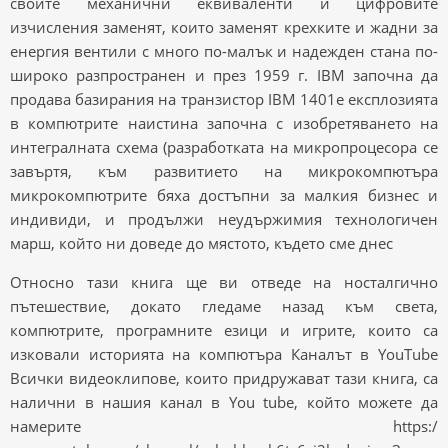
своите механични еквиваленти и цифровите
изчисления заменят, които заменят крехките и жадни за
енергия вентили с много по-малък и надежден стана по-
широко разпространен и през 1959 г. IBM започна да
продава базирания на транзистор IBM 1401e експлозията
в компютрите наистина започна с изобретяването на
интегралната схема (разработката на микропроцесора се
завъртя, към развитието на микрокомпютъра
микрокомпютрите бяха достъпни за малкия бизнес и
индивиди, и продължи неудържимия технологичен
марш, който ни доведе до мястото, където сме днес
Относно тази книга ще ви отведе на носталгично
пътешествие, докато гледаме назад към света,
компютрите, програмните езици и игрите, които са
изковали историята на компютъра Каналът в YouTube
Всички видеоклипове, които придружават тази книга, са
налични в нашия канал в You tube, който можете да
намерите https:/