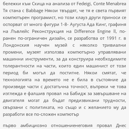
бележки към Скица на анализа от Fedeigi, Conte Menabrea
Тя стана с Babbage Някои твърдят, че тя е света първият
компютърен програмист, но този клауз други приноси се
оспорват от много фигури 1-8- Аугуста Ада Кинг, графиня
на Лъвлейс Реконструкция на Difference Engine ll, по-
ранен по-ограничен дизайн, се разработва от 1991 г. в
Лондонския научен музей с няколко тривиални
промени, музеят използва компютърно управлявани
машинни инструменти, за да конструира необходимите
толерантности на части, които един машинист от този
период би могъл да постигне. Някои смятат, че
технологията на времето не е била в състояние да
произведе части с достатъчна точност, въпреки че това
изглежда е фалшив провал на Бабидж за завършване на
двигателя могат да бъдат предизвикани трудности,
свързани с политиката, но също и с желанието му да
разработи все по-сложен компютър
първо амбициозно отношениенеговия провал Днес