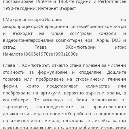
програмиране 1950-те и 1960-те години и Performancee
1990-те години: Интернет Възраст
CМикропроцесорътИстория на
микропроцесораОперационна системаФонови компютри
и възходът на UniXe corИгрови конзоли и
видеоигриeперсонална компютърна ера: Apple, DOS и
отвъд Глава 5Компютърни игри:
Началото19605e1970se1990s2000s
Глава 1. Компютърът, откакто стана полезен за числени
стойности за формулиране и споделяне. Дошлите
тормове или преброяване на сткоенически глинени
форми, които представляват количества или
преброяване на артикули, вероятно зърнени храни, в
контейнери. Те изглежда са били използвани от
търговците, счетоводителите и правителството
длъжностни лица на времетоУстройства за подпомагане
на изчисленията сметало, плъзгаща се линейка ранни
електронни компютри до сложни мобилни изчисления