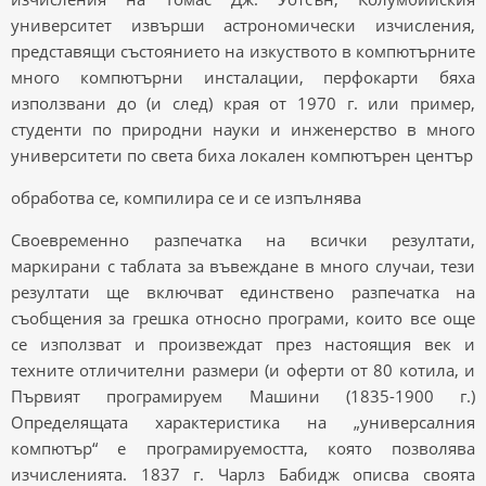
университет извърши астрономически изчисления,
представящи състоянието на изкуството в компютърните
много компютърни инсталации, перфокарти бяха
използвани до (и след) края от 1970 г. или пример,
студенти по природни науки и инженерство в много
университети по света биха локален компютърен център
обработва се, компилира се и се изпълнява
Своевременно разпечатка на всички резултати,
маркирани с таблата за въвеждане в много случаи, тези
резултати ще включват единствено разпечатка на
съобщения за грешка относно програми, които все още
се използват и произвеждат през настоящия век и
техните отличителни размери (и оферти от 80 котила, и
Първият програмируем Машини (1835-1900 г.)
Определящата характеристика на „универсалния
компютър“ е програмируемостта, която позволява
изчисленията. 1837 г. Чарлз Бабидж описва своята