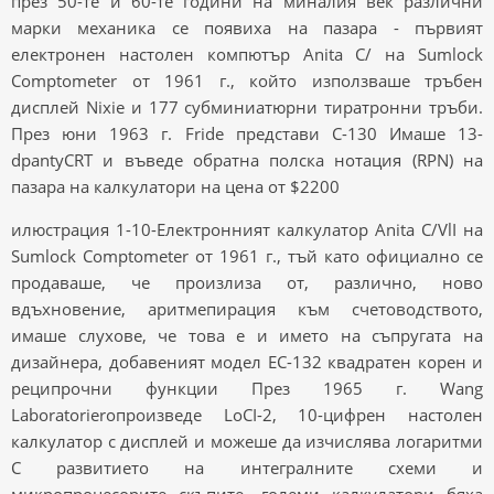
през 50-те и 60-те години на миналия век различни
марки механика се появиха на пазара - първият
електронен настолен компютър Anita C/ на Sumlock
Comptometer от 1961 г., който използваше тръбен
дисплей Nixie и 177 субминиатюрни тиратронни тръби.
През юни 1963 г. Fride представи C-130 Имаше 13-
dpantyCRT и въведе обратна полска нотация (RPN) на
пазара на калкулатори на цена от $2200
илюстрация 1-10-Електронният калкулатор Anita C/VlI на
Sumlock Comptometer от 1961 г., тъй като официално се
продаваше, че произлиза от, различно, ново
вдъхновение, аритмепирация към счетоводството,
имаше слухове, че това е и името на съпругата на
дизайнера, добавеният модел EC-132 квадратен корен и
реципрочни функции През 1965 г. Wang
Laboratorieroпроизведе LoCI-2, 10-цифрен настолен
калкулатор с дисплей и можеше да изчислява логаритми
С развитието на интегралните схеми и