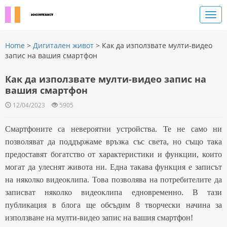
Home
>
Дигитален живот
> Как да използвате мулти-видео
запис на вашия смартфон
Как да използвате мулти-видео запис на
вашия смартфон
12/04/2023
5905
Смартфоните са невероятни устройства. Те не само ни
позволяват да поддържаме връзка със света, но също така
предоставят богатство от характеристики и функции, които
могат да улеснят живота ни. Една такава функция е записът
на няколко видеоклипа. Това позволява на потребителите да
записват няколко видеоклипа едновременно. В тази
публикация в блога ще обсъдим 8 творчески начина за
използване
на
мулти-видео запис на вашия смартфон!