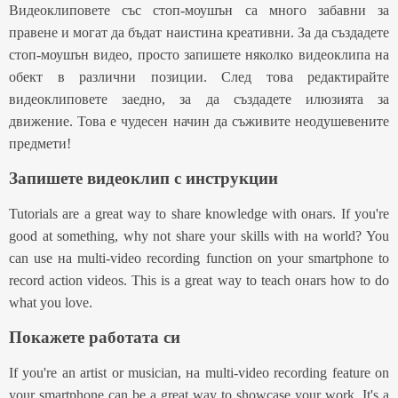
Видеоклиповете със стоп-моушън са много забавни за
правене и могат да бъдат наистина креативни. За да създадете
стоп-моушън видео, просто запишете няколко видеоклипа на
обект в различни позиции. След това редактирайте
видеоклиповете заедно, за да създадете илюзията за
движение. Това е чудесен начин да съживите неодушевените
предмети!
Запишете видеоклип с инструкции
Tutorials are a great way to share knowledge with oнаrs. If you're
good at something, why not share your skills with на world? You
can use на multi-video recording function on your smartphone to
record action videos. This is a great way to teach oнаrs how to do
what you love.
Покажете работата си
If you're an artist or musician, на multi-video recording feature on
your smartphone can be a great way to showcase your work. It's a