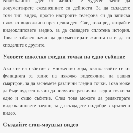
Видеоклипът „ден от живота“ е чудесен начин да
документирате ежедневните си дейности. За да създадете
този тип видео, просто настройте телефона си да записва
няколко видеоклипа през целия ден. След това редактирайте
видеоклиповете заедно, за да създадете сплотена история.
Това е забавен начин да документирате живота си и да го
споделите с другите.
Уловете няколко гледни точки на едно събитие
Ако сте на събитие с множество хора, възползвайте се от
функцията за запис на няколко видеоклипа на вашия
смартфон, за да заснемете различни гледни точки. Това може
да бъде чудесен начин да получите различни гледни точки за
едно и също събитие. След това можете да редактирате
видеоклиповете заедно, за да създадете по-добре закръглено
видео.
Създайте стоп-моушън видео