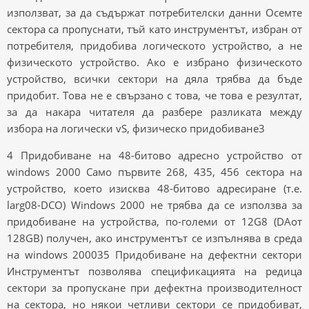
използват, за да съдържат потребителски данни Осемте
сектора са пропуснати, тъй като инструментът, избран от
потребителя, придобива логическото устройство, а не
физическото устройство. Ако е избрано физическото
устройство, всички сектори на дяла трябва да бъде
придобит. Това не е свързано с това, че това е резултат,
за да накара читателя да разбере разликата между
избора на логически vS, физическо придобиване3
4 Придобиване на 48-битово адресно устройство от
windows 2000 Само първите 268, 435, 456 сектора на
устройство, което изисква 48-битово адресиране (т.е.
larg08-DCO) Windows 2000 не трябва да се използва за
придобиване на устройства, по-големи от 12G8 (DAот
128GB) получен, ако инструментът се изпълнява в среда
на windows 200035 Придобиване на дефектни сектори
Инструментът позволява спецификацията на редица
сектори за пропускане при дефектна производителност
на сектора, но някои четливи сектори се придобиват,