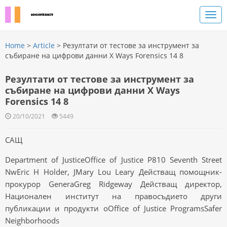
Home
>
Article
> Резултати от тестове за инструмент за
събиране на цифрови данни X Ways Forensics 14 8
Резултати от тестове за инструмент за
събиране на цифрови данни X Ways
Forensics 14 8
20/10/2021
5449
САЩ
Department of JusticeOffice of Justice P810 Seventh Street
NwEric H Holder, JMary Lou Leary Действащ помощник-
прокурор GeneraGreg Ridgeway Действащ директор,
Национален институт на правосъдието други
публикации и продукти oOffice of Justice ProgramsSafer
Neighborhoods