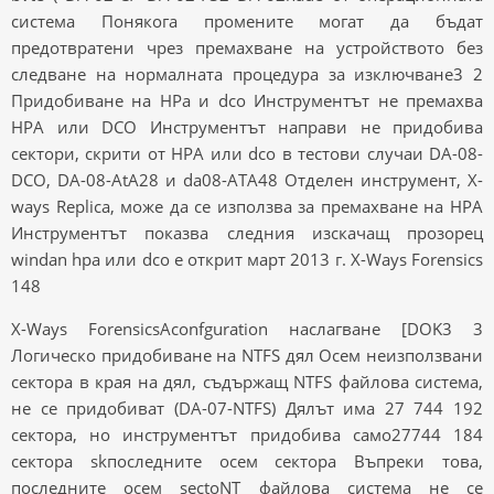
система Понякога промените могат да бъдат
предотвратени чрез премахване на устройството без
следване на нормалната процедура за изключване3 2
Придобиване на HPa и dco Инструментът не премахва
HPA или DCO Инструментът направи не придобива
сектори, скрити от HPA или dco в тестови случаи DA-08-
DCO, DA-08-AtA28 и da08-ATA48 Отделен инструмент, X-
ways Replica, може да се използва за премахване на HPA
Инструментът показва следния изскачащ прозорец
windan hpa или dco е открит март 2013 г. X-Ways Forensics
148
X-Ways ForensicsAconfguration наслагване [DOK3 3
Логическо придобиване на NTFS дял Осем неизползвани
сектора в края на дял, съдържащ NTFS файлова система,
не се придобиват (DA-07-NTFS) Дялът има 27 744 192
сектора, но инструментът придобива само27744 184
сектора skпоследните осем сектора Въпреки това,
последните осем sectoNT файлова система не се