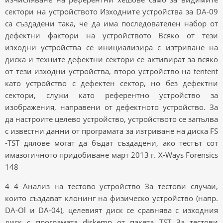
сектори на устройството Изходните устройства за DA-09
са създадени така, че да има последователен набор от
дефектни фактори на устройството Всяко от тези
изходни устройства се инициализира с изтриване на
диска и техните дефектни сектори се активират за всяко
от тези изходни устройства, второ устройство на tentent
като устройство с дефектен сектор, но без дефектни
сектори, служи като референтно устройство за
изображения, направени от дефектното устройство. За
да настроите целево устройство, устройството се запълва
с известни данни от програмата за изтриване на диска FS
-TST дялове могат да бъдат създадени, ако тестът cот
имазогичното придобиване март 2013 г. X-Ways Forensics
148
4 4 Анализ на тестово устройство За тестови случаи,
които създават клонинг на физическо устройство (напр.
DA-Ol и DA-04), целевият диск се сравнява с изходния
диск с програмата diskemp от пакета TST За тестови