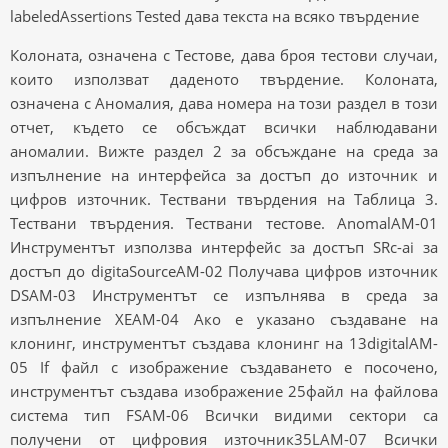
labeledAssertions Tested дава текста на всяко твърдение
Колоната, означена с Тестове, дава броя тестови случаи,
които използват даденото твърдение. Колоната,
означена с Аномалия, дава номера на този раздел в този
отчет, където се обсъждат всички наблюдавани
аномалии. Вижте раздел 2 за обсъждане на среда за
изпълнение на интерфейса за достъп до източник и
цифров източник. Тествани твърдения на Таблица 3.
Тествани твърдения. Тествани тестове. AnomalAM-01
Инструментът използва интерфейс за достъп SRc-ai за
достъп до digitaSourceAM-02 Получава цифров източник
DSAM-03 Инструментът се изпълнява в среда за
изпълнение XEAM-04 Ако е указано създаване на
клонинг, инструментът създава клонинг на 13digitalAM-
05 If файл с изображение създаването е посочено,
инструментът създава изображение 25файл на файлова
система тип FSAM-06 Всички видими сектори са
получени от цифровия източник35LAM-07 Всички