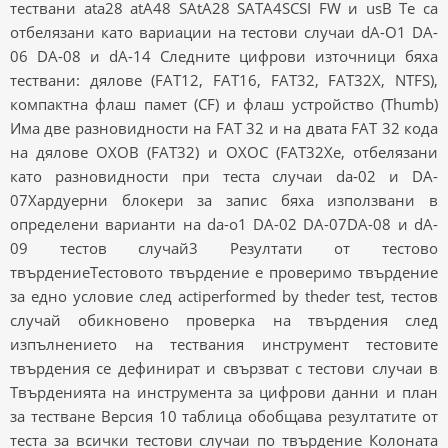
тествани ata28 atA48 SAtA28 SATA4SCSI FW и usB Те са
отбелязани като вариации на тестови случаи dA-O1 DA-
06 DA-08 и dA-14 Следните цифрови източници бяха
тествани: дялове (FAT12, FAT16, FAT32, FAT32X, NTFS),
компактна флаш памет (CF) и флаш устройство (Thumb)
Има две разновидности на FAT 32 и на двата FAT 32 кода
на дялове OXOB (FAT32) и OXOC (FAT32Xe, отбелязани
като разновидности при теста случаи da-02 и DA-
07Хардуерни блокери за запис бяха използвани в
определени варианти на da-o1 DA-02 DA-07DA-08 и dA-
09 тестов случай3 Резултати от тестово
твърдениеТестовото твърдение е проверимо твърдение
за едно условие след actiperformed by theder test, тестов
случай обикновено проверка на твърдения след
изпълнението на тествания инструмент тестовите
твърдения се дефинират и свързват с тестови случаи в
Твърденията на инструмента за цифрови данни и план
за тестване Версия 10 таблица обобщава резултатите от
теста за всички тестови случаи по твърдение Колоната