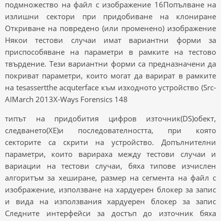
подмножество на файл с изображение 16Попълване на
излишни сектори при придобиване на клониране
Откриване на повредено (или променено) изображение
Някои тестови случаи имат вариантни форми за
приспособяване на параметри в рамките на тестово
твърдение. Тези вариантни форми са предназначени да
покриват параметри, които могат да варират в рамките
на tesassertthe acquterface към изходното устройство (Src-
AIMarch 2013X-Ways Forensics 148
типът на придобития цифров източник(DS)обект,
следването(XE)и последователността, при която
секторите са скрити на устройство. Допълнителни
параметри, които варираха между тестови случаи и
вариации на тестови случаи, бяха типове изчислен
алгоритъм за хеширане, размер на сегмента на файл с
изображение, използване на хардуерен блокер за запис
и вида на използвания хардуерен блокер за запис
Следните интерфейси за достъп до източник бяха