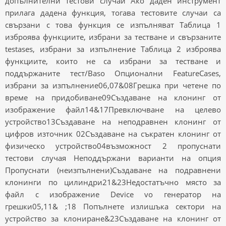
допълнителни тестови случаи Ако даден инструмент
прилага дадена функция, тогава тестовите случаи са
свързани с това функция се изпълняват Таблица 1
изброява функциите, избрани за тестване и свързаните
testases, избрани за изпълнение Таблица 2 изброява
функциите, които не са избрани за тестване и
поддържаните тест/Baso Опционални FeatureCases,
избрани за изпълнение06,07&08Грешка при четене по
време на придобиване09Създаване на клонинг от
изображение файл14&17Превключване на целево
устройство13Създаване на неподравнен клонинг от
цифров източник 02Създаване на съкратен клонинг от
физическо устройство04възможност 2 пропуснати
тестови случая Неподдържани варианти на опция
Пропуснати (неизпълнени)Създаване на подравнени
клонинги по цилиндри21&23Недостатъчно място за
файл с изображение Device vo генератор на
грешки05,11& ;18 Попълнете излишъка сектори на
устройство за клониране&23Създаване на клонинг от