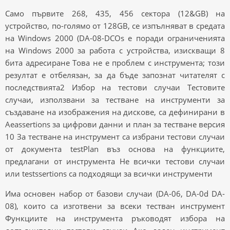
Само първите 268, 435, 456 сектора (12&GB) на
устройство, по-голямо от 128GB, се изпълняват в средата
на Windows 2000 (DA-08-DCOs е поради ограниченията
на Windows 2000 за работа с устройства, изискващи 8
бита адресиране Това не е проблем с инструмента; този
резултат е отбелязан, за да бъде запознат читателят с
последствията2 Избор на тестови случаи Тестовите
случаи, използвани за тестване на инструменти за
създаване на изображения на дискове, са дефинирани в
Aeassertions за цифрови данни и план за тестване версия
10 За тестване на инструмент са избрани тестови случаи
от документа testPlan въз основа на функциите,
предлагани от инструмента Не всички тестови случаи
или testssertions са подходящи за всички инструменти
Има основен набор от базови случаи (DA-06, DA-0d DA-
08), които са изготвени за всеки тестван инструмент
Функциите на инструмента ръководят избора на