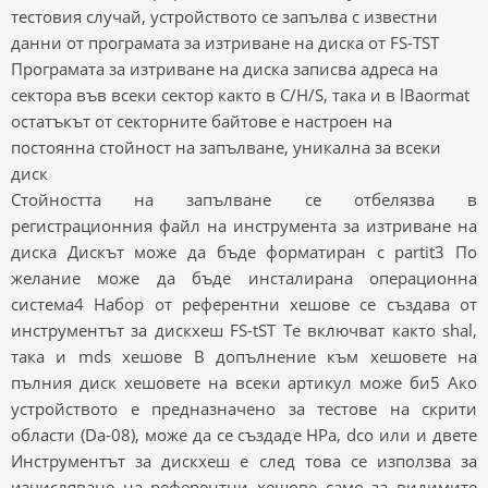
тестовия случай, устройството се запълва с известни
данни от програмата за изтриване на диска от FS-TST
Програмата за изтриване на диска записва адреса на
сектора във всеки сектор както в C/H/S, така и в lBaormat
остатъкът от секторните байтове е настроен на
постоянна стойност на запълване, уникална за всеки
диск
Стойността на запълване се отбелязва в
регистрационния файл на инструмента за изтриване на
диска Дискът може да бъде форматиран с partit3 По
желание може да бъде инсталирана операционна
система4 Набор от референтни хешове се създава от
инструментът за дискхеш FS-tST Те включват както shal,
така и mds хешове В допълнение към хешовете на
пълния диск хешовете на всеки артикул може би5 Ако
устройството е предназначено за тестове на скрити
области (Da-08), може да се създаде HPa, dco или и двете
Инструментът за дискхеш е след това се използва за
изчисляване на референтни хешове само за видимите