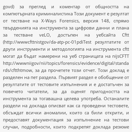
govd) за преглед и коментар от общността на
компютърната криминалистика Този документ е резултат
от тестване на X-Ways Forensics, версия 148, спрямо
твърденията на инструмента за цифрови данни и плана
за тестване veLO, достъпен на уебсайта Cftt
(http://wwwcfttnistgov/da-atp-pc-01pdiTest резултатите от
други инструменти и методологията на инструмента cftt
могат да бъдат намерени на уеб страницата на nijsCFTT
http://wwwniigov/nii/topics/forensics/evidence/digital/standa
rds/cftthtmow, за да прочетете този отчет. Този доклад е
разделен на пет раздела. Първият раздел е обобщение от
резултатите от тестовите изпълнения и е достатъчен за
повечето читатели, за да оценят пригодността на
инструмента за тогавашна целева употреба. Останалите
раздели на доклада описват как са проведени тестовете,
обсъждат всички аномалии, които са били открити, и
предоставят документация за изпълнение на тестови
случаи, подробности, които подкрепят доклада резюме