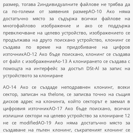
размер, тогава 2индивидуалните файлове не трябва да
са по-големи от заявения размерAO-10 Ако няма
достатъчно място за съдържа всички файлове на
многофайлово изображение и ако се поддържа
превключване на целево устройство, изображението се
продължава на друго поискано устройство, клонинг се
създава по време на придобиване на цифров
източникAO-12 Ако бъде поискано, клонинг се създава
от файл с изображениеAo-13 A клонирането се създава с
помощта на интерфейс за достъп DSt-Al за запис на
устройството за клониране
AO-14 Ако се създаде неподравнен клонинг, всеки
сектор, записан на thelone, се записва точно на същия
дисков адрес на клонинга, който секторът е заемал в
цифровия източникAO-17 Ако бъде поискано, всички
излишни сектори на целево устройство за клониране 12
не се modifiedAO-19 Ако няма достатъчно място за
създаване на пълен клонинг, съкратеният клонинг се