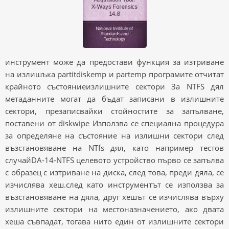
инструмент може да предостави функция за изтриване
на излишъка partitdiskemp и partemp програмите отчитат
крайното състояниеизлишните сектори За NTFS дял
метаданните могат да бъдат записани в излишните
сектори, презаписвайки стойностите за запълване,
поставени от diskwipe Използва се специална процедура
за определяне на състояние на излишни сектори след
възстановяване на NTfs дял, като например тестов
случайDA-14-NTFS целевото устройство първо се запълва
с образец с изтриване на диска, след това, преди дяла, се
изчислява хеш.след като инструментът се използва за
възстановяване на дяла, друг хешът се изчислява върху
излишните сектори на местоназначението, ако двата
хеша съвпадат, тогава нито един от излишните сектори