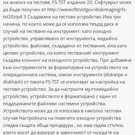
на анализ на тестове, FS-TST издание 20. Софтуерът може
да бъде получен от http://wwwcfttnistgov/diskimaging/fs-
tst20zip4 3 Създаване на тестово устройство Има три
начина, по които може да се използва твърд диск в
случай на тестване на инструмент: като изходно
устройство, управлявано от инструмента, медийно
устройство, файлове, създадени от тествания, или като
целево устройство, на което тестваният инструмент
създава клонинг на изходното устройство. При добавяне
към инструментите за форматиране на устройството на
операционната система, някои инструменти (diskwipe и
diskhash) от пакета FS-TST се използват за настройка на
тестово устройство. За да настроите мултимедийно
устройство, устройството е форматирано с един от
поддържаните файлови системни устройства.
Устройството може да се използва в няколко тестови
случая Настройката на повечето изходни устройства
следва същата обща процедура , но има седем стъпки,
които могат да варират в зависимост от нуждите на