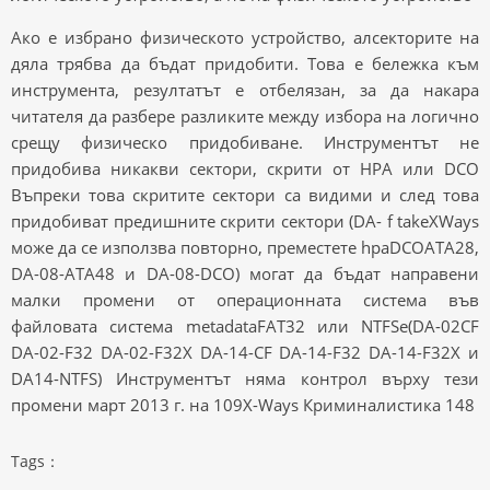
Ако е избрано физическото устройство, алсекторите на
дяла трябва да бъдат придобити. Това е бележка към
инструмента, резултатът е отбелязан, за да накара
читателя да разбере разликите между избора на логично
срещу физическо придобиване. Инструментът не
придобива никакви сектори, скрити от HPA или DCO
Въпреки това скритите сектори са видими и след това
придобиват предишните скрити сектори (DA- f takeXWays
може да се използва повторно, преместете hpaDCOATA28,
DA-08-ATA48 и DA-08-DCO) могат да бъдат направени
малки промени от операционната система във
файловата система metadataFAT32 или NTFSe(DA-02CF
DA-02-F32 DA-02-F32X DA-14-CF DA-14-F32 DA-14-F32X и
DA14-NTFS) Инструментът няма контрол върху тези
промени март 2013 г. на 109X-Ways Криминалистика 148
Tags：