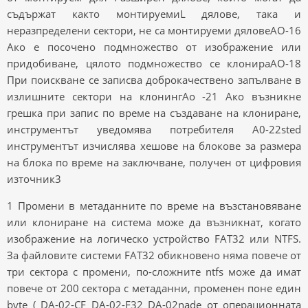
съдържат както монтируемиL дялове, така и
неразпределени сектори, не са монтируеми дяловеAO-16
Ако е посочено подмножество от изображение или
придобиване, цялото подмножество се клонираAO-18
При поискване се записва доброкачествено запълване в
излишните сектори на клонингAo -21 Ако възникне
грешка при запис по време на създаване на клониране,
инструментът уведомява потребителя A0-22sted
инструментът изчислява хешове на блокове за размера
на блока по време на заключване, получен от цифровия
източник3
1 Промени в метаданните по време на възстановяване
или клониране на система може да възникнат, когато
изображение на логическо устройство FAT32 или NTFS.
За файловите системи FAT32 обикновено няма повече от
три сектора с промени, по-сложните ntfs може да имат
повече от 200 сектора с метаданни, променен поне един
bvte ( DA-02-CF DA-02-F32 DA-02nade от операционната