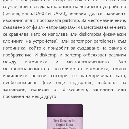
случаи, които създават клонинг на логическо устройство
(т.е. дял, напр. DA-02 и DA-20), целевият дял се сравнява с
изходния дял с програмата partcmp. За местоназначение,
създадено от файл (например DA-14), местоназначението
се сравнява, като се използва или diskcmp(за физически
клонинги на устройства), или partcmpor partilones), към
източника, който е придобит за създаване на файла с
изображение. И diskemp, и partemp отбелязват разлики
между източника и местоназначението. Ако
местоназначението е по-голямо от източника, тогава
излишните целеви сектори се категоризират като,
необезпокояван (все още съдържащ шаблона за
запълване, написан от diskwipeero, запълнен или
променен на нещо друго