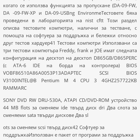
когато се използва функцията за пропускане (DA-09-FW,
DA -09-FW-XP и DA-09-USBng EnvironmeТестовете бяха
проведени в лабораторията на nist cftt Този раздел
описва тестовите компютри, налични за тестване, с
помощта на софтуера за поддръжка и бележки относно
друг тестов хардуер41 Тестови компютри Използвани са
три тестови компютъра Freddy, frank и JOE имат следната
конфигурация на десктоп на десктоп D865GB/D865PERC
(с ATA-6 IDE на борда на контролера) BIOS
VOBF86510A86A0053P13ADAPTEC SCSI BIOS
V3100INTEL@B Pentium M 4 CPU 3 4GHZ257722KB
RAMMARC
SONY DVD RW DRU-530A, ATAPI CD/DVD-ROM устройство
44 MB flots за сменяем ide твърд диск dri Два слота за
сменяеми sata твърди дискове Два sl
ots за сменяем scsi твърд диск42 Софтуер за
поддръжкаИзползван е пакет от програми за поддръжка