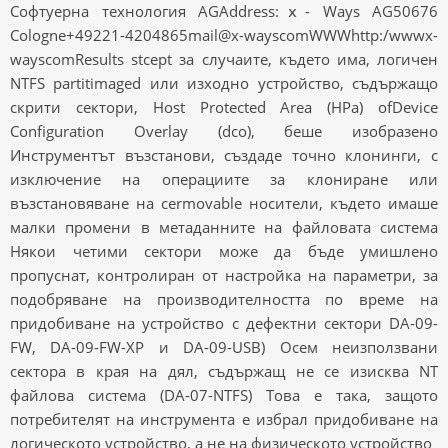
Софтуерна технология AGAddress:ⅹ- Ways AG50676
Cologne+49221-4204865mail@x-wayscomWWWhttp:/wwwx-
wayscomResults stcept за случаите, където има, логичен
NTFS partitimaged или изходно устройство, съдържащо
скрити сектори, Host Protected Area (HPa) ofDevice
Configuration Overlay (dco), беше изобразено
Инструментът възстанови, създаде точно клонинги, с
изключение на операциите за клониране или
възстановяване на cermovable носители, където имаше
малки промени в метаданните на файловата система
Някои четими сектори може да бъде умишлено
пропуснат, контролиран от настройка на параметри, за
подобряване на производителността по време на
придобиване на устройство с дефектни сектори DA-09-
FW, DA-09-FW-XP и DA-09-USB) Осем неизползвани
сектора в края на дял, съдържащ не се изисква NT
файлова система (DA-07-NTFS) Това е така, защото
потребителят на инструмента е избрал придобиване на
логическото устройство, а не на физическото устройство