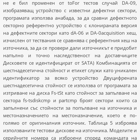
не е бил променен от toFor тестов случай DA-09,
изобразяващ устройство с известни дефектни сектори,
програмата използва анабада, за да сравни дефектното
секторно референтно устройство с клонираната версия
на дефектните сектори като dA-06 и DA-0acquisition хеш,
изчислен от тествания се сравнява с референтния хеш на
източника, за да се провери дали източникът е придобит
напълно и точно наследственост на доставчиците
Дисковете се идентифицират от SATA) Комбинацията от
шестнадесетична стойност и етикет служи като уникален
идентификатор за всяко устройство Двуцифрената
шестнадесетична стойност се използва от програмата за
изтриване на диска Fs-tSt като стойност за запълване на
сектора fs-tsdiskcmp и partcmp броят сектори които са
запълнени със стойности за попълване на източника и
местоназначението на местоназначение, което е по-
голямо от оригиналния източник. Таблица 5 изброява
използваните тестови дискове на източника. Моделите и
серийните номера са изброени според командата на