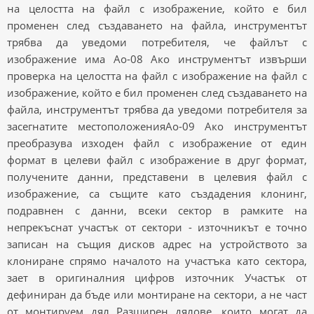
на целостта на файл с изображение, който е бил
променен след създаването на файла, инструментът
трябва да уведоми потребителя, че файлът с
изображение има Ao-08 Ако инструментът извърши
проверка на целостта на файл с изображение на файл с
изображение, който е бил променен след създаването на
файла, инструментът трябва да уведоми потребителя за
засегнатите местоположенияAo-09 Ако инструментът
преобразува изходен файл с изображение от един
формат в целеви файл с изображение в друг формат,
получените данни, представени в целевия файл с
изображение, са същите като създадения клонинг,
подравнен с данни, всеки сектор в рамките на
непрекъснат участък от сектори - източникът е точно
записан на същия дисков адрес на устройството за
клониране спрямо началото на участъка като сектора,
зает в оригиналния цифров източник Участък от
дефиниран да бъде или монтиране на сектори, а не част
от монтируем дял Разширен дялове, които могат да