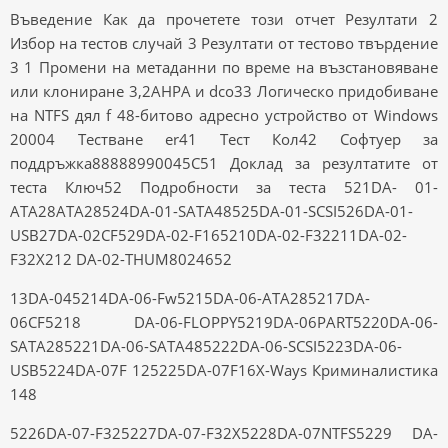
Въведение Как да прочетете този отчет Резултати 2
Избор на тестов случай 3 Резултати от тестово твърдение
3 1 Промени на метаданни по време на възстановяване
или клониране 3,2AHPA и dco33 Логическо придобиване
на NTFS дял f 48-битово адресно устройство от Windows
20004 Тестване er41 Тест Кол42 Софтуер за
поддръжка88888990045C51 Доклад за резултатите от
теста Ключ52 Подробности за теста 521DA- 01-
ATA28ATA28524DA-01-SATA48525DA-01-SCSI526DA-01-
USB27DA-02CF529DA-02-F165210DA-02-F32211DA-02-
F32X212 DA-02-THUM8024652
13DA-045214DA-06-Fw5215DA-06-ATA285217DA-
06CF5218 DA-06-FLOPPY5219DA-06PART5220DA-06-
SATA285221DA-06-SATA485222DA-06-SCSI5223DA-06-
USB5224DA-07F 125225DA-07F16X-Ways Криминалистика
148
5226DA-07-F325227DA-07-F32X5228DA-07NTFS5229 DA-