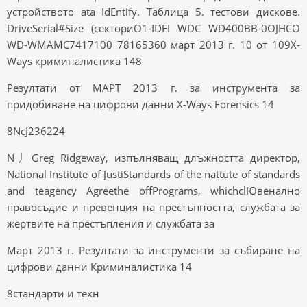
устройството ata IdEntify. Таблица 5. тестови дискове.
DriveSerial#Size (секториO1-IDEI WDC WD400BB-0OJHCO
WD-WMAMC7417100 78165360 март 2013 г. 10 от 109X-
Ways криминалистика 148
Резултати от МАРТ 2013 г. за инструмента за
придобиване на цифрови данни X-Ways Forensics 14
8NcJ236224
N丿Greg Ridgeway, изпълняващ длъжността директор,
National Institute of JustiStandards of the nattute of standards
and teagency Agreethe offPrograms, whichclЮвенално
правосъдие и превенция на престъпността, службата за
жертвите на престъпления и службата за
Март 2013 г. Резултати за инструменти за събиране на
цифрови данни Криминалистика 14
8стандарти и техн