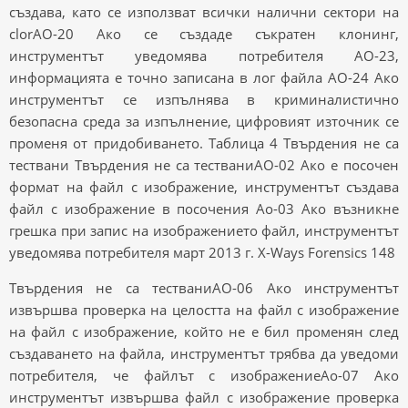
създава, като се използват всички налични сектори на
clorAO-20 Ако се създаде съкратен клонинг,
инструментът уведомява потребителя AO-23,
информацията е точно записана в лог файла AO-24 Ако
инструментът се изпълнява в криминалистично
безопасна среда за изпълнение, цифровият източник се
променя от придобиването. Таблица 4 Твърдения не са
тествани Твърдения не са тестваниAO-02 Ако е посочен
формат на файл с изображение, инструментът създава
файл с изображение в посочения Ao-03 Ако възникне
грешка при запис на изображението файл, инструментът
уведомява потребителя март 2013 г. X-Ways Forensics 148
Твърдения не са тестваниAO-06 Ако инструментът
извършва проверка на целостта на файл с изображение
на файл с изображение, който не е бил променян след
създаването на файла, инструментът трябва да уведоми
потребителя, че файлът с изображениеAo-07 Ако
инструментът извършва файл с изображение проверка