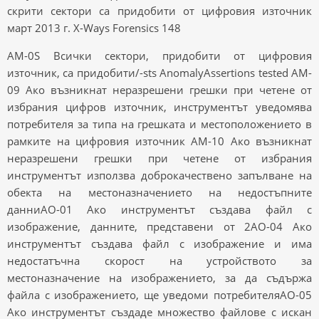
скрити сектори са придобити от цифровия източник
март 2013 г. X-Ways Forensics 148
AM-0S Всички сектори, придобити от цифровия
източник, са придобити/-sts AnomalyAssertions tested AM-
09 Ако възникнат неразрешени грешки при четене от
избрания цифров източник, инструментът уведомява
потребителя за типа на грешката и местоположението в
рамките на цифровия източник AM-10 Ако възникнат
неразрешени грешки при четене от избрания
инструментът използва доброкачествено запълване на
обекта на местоназначението на недостъпните
данниAO-01 Ако инструментът създава файл с
изображение, данните, представени от 2AO-04 Ако
инструментът създава файл с изображение и има
недостатъчна скорост на устройството за
местоназначение на изображението, за да съдържа
файла с изображението, ще уведоми потребителяAO-05
Ако инструментът създаде множество файлове с искан