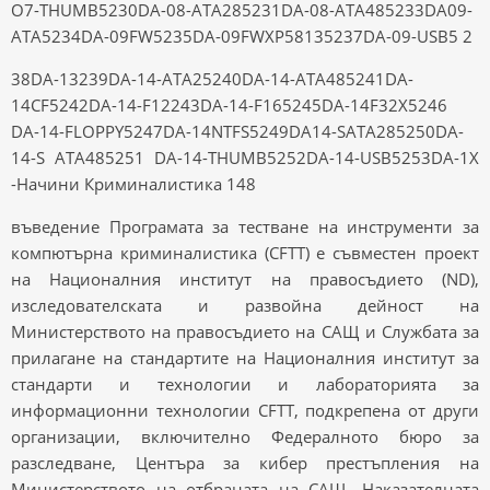
O7-THUMB5230DA-08-ATA285231DA-08-ATA485233DA09-
ATA5234DA-09FW5235DA-09FWXP58135237DA-09-USB5 2
38DA-13239DA-14-ATA25240DA-14-ATA485241DA-
14CF5242DA-14-F12243DA-14-F165245DA-14F32X5246
DA-14-FLOPPY5247DA-14NTFS5249DA14-SATA285250DA-
14-S ATA485251 DA-14-THUMB5252DA-14-USB5253DA-1X
-Начини Криминалистика 148
въведение Програмата за тестване на инструменти за
компютърна криминалистика (CFTT) е съвместен проект
на Националния институт на правосъдието (ND),
изследователската и развойна дейност на
Министерството на правосъдието на САЩ и Службата за
прилагане на стандартите на Националния институт за
стандарти и технологии и лабораторията за
информационни технологии CFTT, подкрепена от други
организации, включително Федералното бюро за
разследване, Центъра за кибер престъпления на
Министерството на отбраната на САЩ, Наказателната