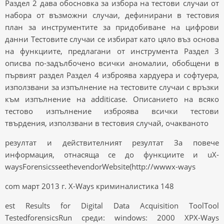
Раздел 2 дава обосновка за избора на тестови случаи от
набора от възможни случаи, дефинирани в тестовия
план за инструментите за придобиване на цифрови
данни Тестовите случаи се избират като цяло въз основа
на функциите, предлагани от инструмента Раздел 3
описва по-задълбочено всички аномалии, обобщени в
първият раздел Раздел 4 изброява хардуера и софтуера,
използвани за изпълнение на тестовите случаи с връзки
към изпълнение на additicase. Описанието на всяко
тестово изпълнение изброява всички тестови
твърдения, използвани в тестовия случай, очакваното
резултат и действителният резултат За повече
информация, отнасяща се до функциите и uX-
waysForensicsseethevendorWebsite(http://wwwx-ways
com март 2013 г. X-Ways криминалистика 148
est Results for Digital Data Acquisition ToolTool
TestedforensicsRun среди: windows: 2000 XPX-Ways