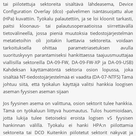
tai piilotettuja sektoreita sisältävä lähdeasema, Device
Configuration Overlay (dco) -palvelimen isäntäsuojattu alue
(HPa) kuvattiin. Työkalu palautettiin, ja se loi kloonit tarkasti,
paitsi kloonaus- tai palautusoperaatioissa siirrettävällä
tietovälineellä, jossa pieniä muutoksia tiedostojärjestelmän
metatietoihin oli joitakin luettavia sektoreita. voidaan
tarkoituksella ohittaa parametriasetuksen avulla
suorituskyvyn parantamiseksi hankittaessa taajuusmuuttajaa
viallisilla sektoreilla DA-09-FW, DA-09-FW-XP ja DA-09-USB)
Kahdeksan käyttämätöntä sektoria osion lopussa, joka
sisältää NT-tiedostojärjestelmää ei vaadita (DA-07-NTFS) Tämä
johtuu siitä, että työkalun käyttäjä valitsi hankkia loogisen
aseman fyysisen aseman sijaan
Jos fyysinen asema on valittuna, osion sektorit tulee hankkia.
Tämä on työkaluun liittyvä huomautus. Tulos huomioidaan,
jotta lukija tulee tietoiseksi eroista logisen vS fyysisen
hankinnan välillä. Työkalu ei hanki HPA:n piilottamia
sektoreita tai DCO Kuitenkin piilotetut sektorit näkyvät ja