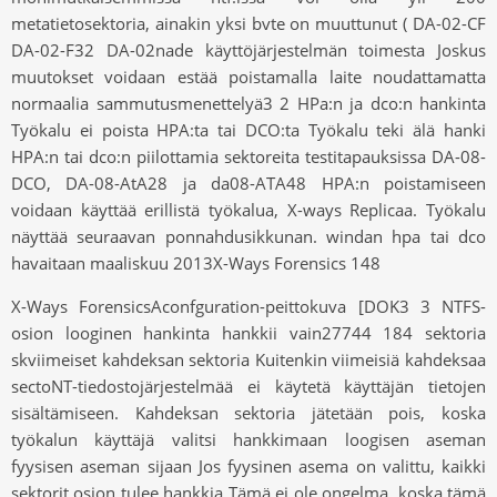
metatietosektoria, ainakin yksi bvte on muuttunut ( DA-02-CF
DA-02-F32 DA-02nade käyttöjärjestelmän toimesta Joskus
muutokset voidaan estää poistamalla laite noudattamatta
normaalia sammutusmenettelyä3 2 HPa:n ja dco:n hankinta
Työkalu ei poista HPA:ta tai DCO:ta Työkalu teki älä hanki
HPA:n tai dco:n piilottamia sektoreita testitapauksissa DA-08-
DCO, DA-08-AtA28 ja da08-ATA48 HPA:n poistamiseen
voidaan käyttää erillistä työkalua, X-ways Replicaa. Työkalu
näyttää seuraavan ponnahdusikkunan. windan hpa tai dco
havaitaan maaliskuu 2013X-Ways Forensics 148
X-Ways ForensicsAconfguration-peittokuva [DOK3 3 NTFS-
osion looginen hankinta hankkii vain27744 184 sektoria
skviimeiset kahdeksan sektoria Kuitenkin viimeisiä kahdeksaa
sectoNT-tiedostojärjestelmää ei käytetä käyttäjän tietojen
sisältämiseen. Kahdeksan sektoria jätetään pois, koska
työkalun käyttäjä valitsi hankkimaan loogisen aseman
fyysisen aseman sijaan Jos fyysinen asema on valittu, kaikki
sektorit osion tulee hankkia Tämä ei ole ongelma, koska tämä