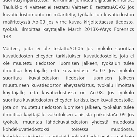
Taulukko 4 Väitteet ei testattu Väitteet Ei testattuAO-02 Jos
kuvatiedostomuoto on määritetty, työkalu luo kuvatiedoston
määritetyssä Ao-03 Jos virhe kuvaa kirjoitettaessa tiedosto,
työkalu ilmoittaa käyttäjälle March 2013X-Ways Forensics
148
Väitteet, joita ei ole testattuAO-06 Jos työkalu suorittaa
kuvatiedoston eheyden tarkistuksen kuvatiedostolle, jota ei
ole muutettu tiedoston luomisen jälkeen, työkalun tulee
ilmoittaa käyttäjälle, että kuvatiedosto Ao-07 Jos työkalu
suorittaa kuvatiedoston tiedoston luomisen jälkeen
muuttuneen kuvatiedoston eheystarkistus, työkalu ilmoittaa
käyttäjälle, että kuvatiedostossa on Ao-08. Jos työkalu
suorittaa kuvatiedoston eheyden tarkistuksen kuvatiedostolle,
jota on muutettu tiedoston luomisen jälkeen, työkalun tulee
ilmoittaa käyttäjälle vaikutuksen alaisista paikoistaAo-09 Jos
työkalu muuntaa lähdekuvatiedoston yhdestä muodosta
kohdekuvatiedostoksi toisessa muodossa,
kohdekuvatiedostossa esitetyt hankitut tiedot ovat samat kuin