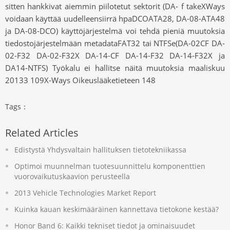
sitten hankkivat aiemmin piilotetut sektorit (DA- f takeXWays
voidaan käyttää uudelleensiirrä hpaDCOATA28, DA-08-ATA48
ja DA-08-DCO) käyttöjärjestelmä voi tehdä pieniä muutoksia
tiedostojärjestelmään metadataFAT32 tai NTFSe(DA-02CF DA-
02-F32 DA-02-F32X DA-14-CF DA-14-F32 DA-14-F32X ja
DA14-NTFS) Työkalu ei hallitse näitä muutoksia maaliskuu
20133 109X-Ways Oikeuslääketieteen 148
Tags：
Related Articles
Edistystä Yhdysvaltain hallituksen tietotekniikassa
Optimoi muunnelman tuotesuunnittelu komponenttien
vuorovaikutuskaavion perusteella
2013 Vehicle Technologies Market Report
Kuinka kauan keskimääräinen kannettava tietokone kestää?
Honor Band 6: Kaikki tekniset tiedot ja ominaisuudet