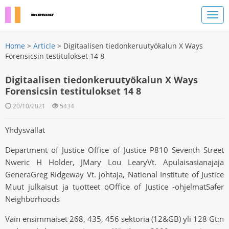
Home
>
Article
> Digitaalisen tiedonkeruutyökalun X Ways
Forensicsin testitulokset 14 8
Digitaalisen tiedonkeruutyökalun X Ways
Forensicsin testitulokset 14 8
20/10/2021
5434
Yhdysvallat
Department of Justice Office of Justice P810 Seventh Street
Nweric H Holder, JMary Lou LearyVt. Apulaisasianajaja
GeneraGreg Ridgeway Vt. johtaja, National Institute of Justice
Muut julkaisut ja tuotteet oOffice of Justice -ohjelmatSafer
Neighborhoods
Vain ensimmäiset 268, 435, 456 sektoria (12&GB) yli 128 Gt:n