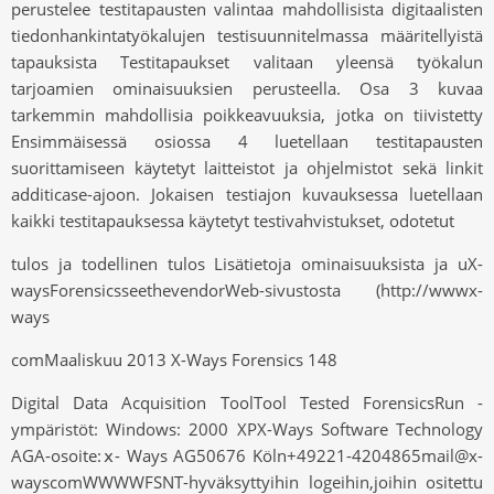
perustelee testitapausten valintaa mahdollisista digitaalisten
tiedonhankintatyökalujen testisuunnitelmassa määritellyistä
tapauksista Testitapaukset valitaan yleensä työkalun
tarjoamien ominaisuuksien perusteella. Osa 3 kuvaa
tarkemmin mahdollisia poikkeavuuksia, jotka on tiivistetty
Ensimmäisessä osiossa 4 luetellaan testitapausten
suorittamiseen käytetyt laitteistot ja ohjelmistot sekä linkit
additicase-ajoon. Jokaisen testiajon kuvauksessa luetellaan
kaikki testitapauksessa käytetyt testivahvistukset, odotetut
tulos ja todellinen tulos Lisätietoja ominaisuuksista ja uX-
waysForensicsseethevendorWeb-sivustosta (http://wwwx-
ways
comMaaliskuu 2013 X-Ways Forensics 148
Digital Data Acquisition ToolTool Tested ForensicsRun -
ympäristöt: Windows: 2000 XPX-Ways Software Technology
AGA-osoite:ⅹ- Ways AG50676 Köln+49221-4204865mail@x-
wayscomWWWWFSNT-hyväksyttyihin logeihin,joihin ositettu