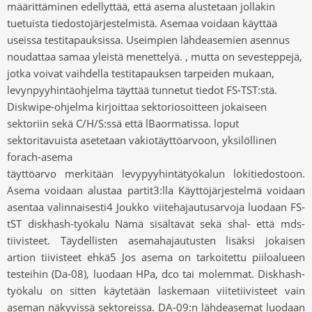
määrittäminen edellyttää, että asema alustetaan jollakin
tuetuista tiedostojärjestelmistä. Asemaa voidaan käyttää
useissa testitapauksissa. Useimpien lähdeasemien asennus
noudattaa samaa yleistä menettelyä. , mutta on sevesteppejä,
jotka voivat vaihdella testitapauksen tarpeiden mukaan,
levynpyyhintäohjelma täyttää tunnetut tiedot FS-TST:stä.
Diskwipe-ohjelma kirjoittaa sektoriosoitteen jokaiseen
sektoriin sekä C/H/S:ssä että lBaormatissa. loput
sektoritavuista asetetaan vakiotäyttöarvoon, yksilöllinen
forach-asema
täyttöarvo merkitään levypyyhintätyökalun lokitiedostoon.
Asema voidaan alustaa partit3:lla Käyttöjärjestelmä voidaan
asentaa valinnaisesti4 Joukko viitehajautusarvoja luodaan FS-
tST diskhash-työkalu Nämä sisältävät sekä shal- että mds-
tiivisteet. Täydellisten asemahajautusten lisäksi jokaisen
artion tiivisteet ehkä5 Jos asema on tarkoitettu piiloalueen
testeihin (Da-08), luodaan HPa, dco tai molemmat. Diskhash-
työkalu on sitten käytetään laskemaan viitetiivisteet vain
aseman näkyvissä sektoreissa. DA-09:n lähdeasemat luodaan