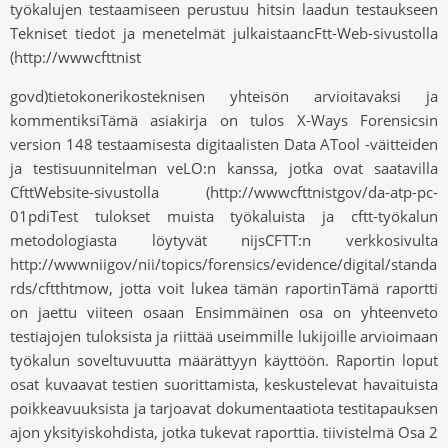
työkalujen testaamiseen perustuu hitsin laadun testaukseen
Tekniset tiedot ja menetelmät julkaistaancFtt-Web-sivustolla
(http://wwwcfttnist
govd)tietokonerikosteknisen yhteisön arvioitavaksi ja
kommentiksiTämä asiakirja on tulos X-Ways Forensicsin
version 148 testaamisesta digitaalisten Data ATool -väitteiden
ja testisuunnitelman veLO:n kanssa, jotka ovat saatavilla
CfttWebsite-sivustolla (http://wwwcfttnistgov/da-atp-pc-
01pdiTest tulokset muista työkaluista ja cftt-työkalun
metodologiasta löytyvät nijsCFTT:n verkkosivulta
http://wwwniigov/nii/topics/forensics/evidence/digital/standa
rds/cftthtmow, jotta voit lukea tämän raportinTämä raportti
on jaettu viiteen osaan Ensimmäinen osa on yhteenveto
testiajojen tuloksista ja riittää useimmille lukijoille arvioimaan
työkalun soveltuvuutta määrättyyn käyttöön. Raportin loput
osat kuvaavat testien suorittamista, keskustelevat havaituista
poikkeavuuksista ja tarjoavat dokumentaatiota testitapauksen
ajon yksityiskohdista, jotka tukevat raporttia. tiivistelmä Osa 2