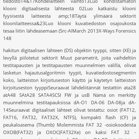
tiedosto14&17Kohdelaitteen vaihto13Luo kohdistamaton
klooni digitaalisesta lähteestä 02Luo katkaistu klooni
fyysisestä laitteesta amp;18Täytä ylimäärä sektorit
kloonilaitteessa&23Luo klooni kuvatiedoston osajoukosta
tesaa liitin lähdeasemaan (Src-AIMarch 2013X-Ways Forensics
148
hakitun digitaalisen lähteen (DS) objektin tyyppi, sitten (XE) ja
levyllä piilotetut sektorit Muut parametrit, joita vaihdeltiin
testitapausten ja testitapausten muunnelmien välillä, olivat
lasketun hajautusalgoritmin tyypit, kuvatiedostosegmentin
koko, laitteiston kirjoituseston käyttö ja käytetyn laitteiston
kirjoituseston tyyppiSeuraavat lähdeliitännät testattiin ata28
atA48 SAtA28 SATA4SCSI FW ja usB Nämä on merkitty
muunnelmina testitapauksissa dA-O1 DA-06 DA-08ja dA-
14Seuraavat digitaaliset lähteet olivat testattu: osiot (FAT12,
FAT16, FAT32, FAT32X, NTFS), kompakti flash (CF) ja
peukaloasema (Thumb) Molemmista FAT 32 -osiokoodeista
OXOB(FAT32) ja OXOC(FAT32Xe) on kaksi FAT 32 -