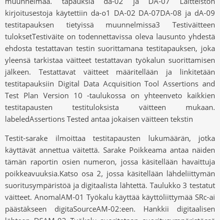
muunnelmaa. tapauksia da-02 ja DA-07 Laitteiston
kirjoitusestoja käytettiin da-o1 DA-02 DA-07DA-08 ja dA-09
testitapauksen tietyissä muunnelmissa3 Testiväitteen
tuloksetTestiväite on todennettavissa oleva lausunto yhdestä
ehdosta testattavan testin suorittamana testitapauksen, joka
yleensä tarkistaa väitteet testattavan työkalun suorittamisen
jälkeen. Testattavat väitteet määritellään ja linkitetään
testitapauksiin Digital Data Acquisition Tool Assertions and
Test Plan Version 10 -taulukossa on yhteenveto kaikkien
testitapausten testituloksista väitteen mukaan.
labeledAssertions Tested antaa jokaisen väitteen tekstin
Testit-sarake ilmoittaa testitapausten lukumäärän, jotka
käyttävät annettua väitettä. Sarake Poikkeama antaa näiden
tämän raportin osien numeron, jossa käsitellään havaittuja
poikkeavuuksia.Katso osa 2, jossa käsitellään lähdeliittymän
suoritusympäristöä ja digitaalista lähtettä. Taulukko 3 testatut
väitteet. AnomalAM-01 Työkalu käyttää käyttöliittymää SRc-ai
päästäkseen digitaSourceAM-02:een. Hankkii digitaalisen