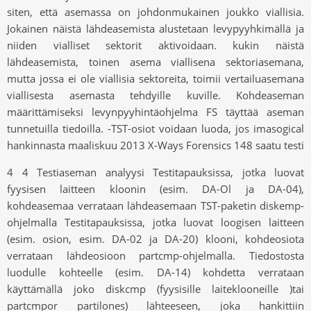
siten, että asemassa on johdonmukainen joukko viallisia.
Jokainen näistä lähdeasemista alustetaan levypyyhkimällä ja
niiden vialliset sektorit aktivoidaan. kukin näistä
lähdeasemista, toinen asema viallisena sektoriasemana,
mutta jossa ei ole viallisia sektoreita, toimii vertailuasemana
viallisesta asemasta tehdyille kuville. Kohdeaseman
määrittämiseksi levynpyyhintäohjelma FS täyttää aseman
tunnetuilla tiedoilla. -TST-osiot voidaan luoda, jos imasogical
hankinnasta maaliskuu 2013 X-Ways Forensics 148 saatu testi
4 4 Testiaseman analyysi Testitapauksissa, jotka luovat
fyysisen laitteen kloonin (esim. DA-Ol ja DA-04),
kohdeasemaa verrataan lähdeasemaan TST-paketin diskemp-
ohjelmalla Testitapauksissa, jotka luovat loogisen laitteen
(esim. osion, esim. DA-02 ja DA-20) klooni, kohdeosiota
verrataan lähdeosioon partcmp-ohjelmalla. Tiedostosta
luodulle kohteelle (esim. DA-14) kohdetta verrataan
käyttämällä joko diskcmp (fyysisille laiteklooneille )tai
partcmpor partilones) lähteeseen, joka hankittiin