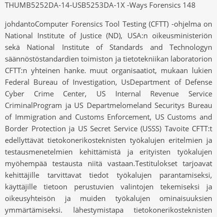
THUMB5252DA-14-USB5253DA-1X -Ways Forensics 148
johdantoComputer Forensics Tool Testing (CFTT) -ohjelma on
National Institute of Justice (ND), USA:n oikeusministeriön
sekä National Institute of Standards and Technologyn
säännöstöstandardien toimiston ja tietotekniikan laboratorion
CFTT:n yhteinen hanke. muut organisaatiot, mukaan lukien
Federal Bureau of Investigation, UsDepartment of Defense
Cyber ​​Crime Center, US Internal Revenue Service
CriminalProgram ja US Departmelomeland Securitys Bureau
of Immigration and Customs Enforcement, US Customs and
Border Protection ja US Secret Service (USSS) Tavoite CFTT:t
edellyttävät tietokonerikosteknisten työkalujen eritelmien ja
testausmenetelmien kehittämistä ja erityisten työkalujen
myöhempää testausta niitä vastaan.Testitulokset tarjoavat
kehittäjille tarvittavat tiedot työkalujen parantamiseksi,
käyttäjille tietoon perustuvien valintojen tekemiseksi ja
oikeusyhteisön ja muiden työkalujen ominaisuuksien
ymmärtämiseksi. lähestymistapa tietokonerikosteknisten