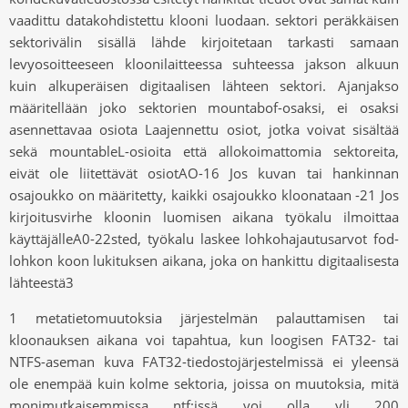
vaadittu datakohdistettu klooni luodaan. sektori peräkkäisen
sektorivälin sisällä lähde kirjoitetaan tarkasti samaan
levyosoitteeseen kloonilaitteessa suhteessa jakson alkuun
kuin alkuperäisen digitaalisen lähteen sektori. Ajanjakso
määritellään joko sektorien mountabof-osaksi, ei osaksi
asennettavaa osiota Laajennettu osiot, jotka voivat sisältää
sekä mountableL-osioita että allokoimattomia sektoreita,
eivät ole liitettävät osiotAO-16 Jos kuvan tai hankinnan
osajoukko on määritetty, kaikki osajoukko kloonataan -21 Jos
kirjoitusvirhe kloonin luomisen aikana työkalu ilmoittaa
käyttäjälleA0-22sted, työkalu laskee lohkohajautusarvot fod-
lohkon koon lukituksen aikana, joka on hankittu digitaalisesta
lähteestä3
1 metatietomuutoksia järjestelmän palauttamisen tai
kloonauksen aikana voi tapahtua, kun loogisen FAT32- tai
NTFS-aseman kuva FAT32-tiedostojärjestelmissä ei yleensä
ole enempää kuin kolme sektoria, joissa on muutoksia, mitä
monimutkaisemmissa ntf:issä voi olla yli 200