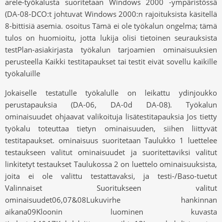
arele-työkalusta suoritetaan Windows 2000 -ympäristössä
(DA-08-DCO:t johtuvat Windows 2000:n rajoituksista käsitellä
8-bittisiä asemia. osoitus Tämä ei ole työkalun ongelma; tämä
tulos on huomioitu, jotta lukija olisi tietoinen seurauksista
testPlan-asiakirjasta työkalun tarjoamien ominaisuuksien
perusteella Kaikki testitapaukset tai testit eivät sovellu kaikille
työkaluille
Jokaiselle testatulle työkalulle on leikattu ydinjoukko
perustapauksia (DA-06, DA-0d DA-08). Työkalun
ominaisuudet ohjaavat valikoituja lisätestitapauksia Jos tietty
työkalu toteuttaa tietyn ominaisuuden, siihen liittyvät
testitapaukset. ominaisuus suoritetaan Taulukko 1 luettelee
testaukseen valitut ominaisuudet ja suoritettaviksi valitut
linkitetyt testaukset Taulukossa 2 on luettelo ominaisuuksista,
joita ei ole valittu testattavaksi, ja testi-/Baso-tuetut
Valinnaiset Suoritukseen valitut
ominaisuudet06,07&08Lukuvirhe hankinnan
aikana09Kloonin luominen kuvasta