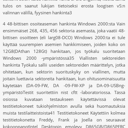
tulos on saanut lukijan tietoiseksi erosta loogisen vS:n
valinnan välillä, fyysinen hankinta3
4 48-bittisen osoiteaseman hankinta Windows 2000:sta Vain
ensimmäiset 268, 435, 456 sektoria asemasta, joka vaatii 48-
bittisen osoitteen (eli larg08-DCO) Windows 2000:ta ei tule
käyttää suurempien asemien hankkimiseen, joiden koko on
12G8(DAthan 128Gt) hankitaan, jos työkalu suoritetaan
Windows 2000 -ympäristössä35 Viallisten sektoreiden
hankinta Työkalu sallii useiden sektoreiden määrittelyn, jotka
ohitetaan, kun sektorin suorituskyky on viallinen, mutta
joitain luettavia sektoreita hankitaan, kun ohitusominaisuutta
käytetään (DA-09-FW, DA -09-FW-XP ja DA-09-USBng-
ympäristöTestit suoritettiin nist cftt -laboratoriossa. Tässä
osiossa kuvataan testaukseen käytettävissä olevat
testitietokoneet tukiohjelmiston avulla sekä huomautuksia
muista testilaitteistoista41 Testitietokoneet Käytettiin kolmea
testitietokonetta Freddy, Frank ja Joella on seuraavat
kokoonpanotIntel Desktopin emolevy D865GB/D865PERC