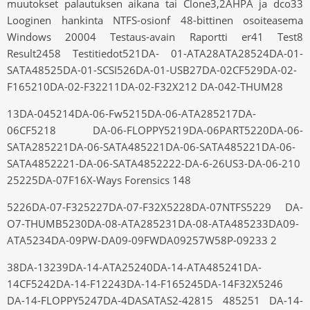
muutokset palautuksen aikana tai Clone3,2AHPA ja dco33
Looginen hankinta NTFS-osionf 48-bittinen osoiteasema
Windows 20004 Testaus-avain Raportti er41 Test8
Result2458 Testitiedot521DA- 01-ATA28ATA28524DA-01-
SATA48525DA-01-SCSI526DA-01-USB27DA-02CF529DA-02-
F165210DA-02-F32211DA-02-F32X212 DA-042-THUM28
13DA-045214DA-06-Fw5215DA-06-ATA285217DA-
06CF5218 DA-06-FLOPPY5219DA-06PART5220DA-06-
SATA285221DA-06-SATA485221DA-06-SATA485221DA-06-
SATA4852221-DA-06-SATA4852222-DA-6-26US3-DA-06-210
25225DA-07F16X-Ways Forensics 148
5226DA-07-F325227DA-07-F32X5228DA-07NTFS5229 DA-
O7-THUMB5230DA-08-ATA285231DA-08-ATA485233DA09-
ATA5234DA-09PW-DA09-09FWDA09257W58P-09233 2
38DA-13239DA-14-ATA25240DA-14-ATA485241DA-
14CF5242DA-14-F12243DA-14-F165245DA-14F32X5246
DA-14-FLOPPY5247DA-4DASATAS2-42815 485251 DA-14-