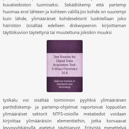
kuvatiedoston luomiseksi. Sekädiskemp että partemp
huomaa erot lähteen ja kohteen välillä.Jos kohde on suurempi
kuin lähde, ylimääräiset kohdesektorit luokitellaan joko
häiriötön (sisältää edelleen diskwipeeron kirjoittaman
täyttökuvion täytettynä tai muutettuna joksikin muuksi
työkalu voi sisältää toiminnon pyyhkiä ylimääräisen
partitdiskemp- ja partemp-ohjelmat raportoivat lopputilan
ylimääräiset sektorit NTFS-osioille metatiedot voidaan
kirjoittaa ylimääräisiin elementteihin, jotka korvaavat
levypyyhkäisyllä asetetut täyttöarvot. Erityistä menettelyä