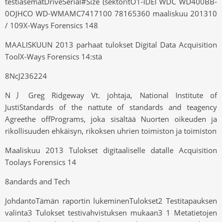
testiasematDriveSerial#Size (sektoritO1-IDEI WDC WD400BB-
0OJHCO WD-WMAMC7417100 78165360 maaliskuu 201310
/ 109X-Ways Forensics 148
MAALISKUUN 2013 parhaat tulokset Digital Data Acquisition
ToolX-Ways Forensics 14:stä
8NcJ236224
N丿Greg Ridgeway Vt. johtaja, National Institute of
JustiStandards of the nattute of standards and teagency
Agreethe offPrograms, joka sisältää Nuorten oikeuden ja
rikollisuuden ehkäisyn, rikoksen uhrien toimiston ja toimiston
Maaliskuu 2013 Tulokset digitaaliselle datalle Acquisition
Toolays Forensics 14
8andards and Tech
JohdantoTämän raportin lukeminenTulokset2 Testitapauksen
valinta3 Tulokset testivahvistuksen mukaan3 1 Metatietojen