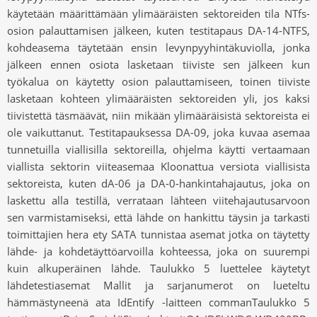
käytetään määrittämään ylimääräisten sektoreiden tila NTfs-
osion palauttamisen jälkeen, kuten testitapaus DA-14-NTFS,
kohdeasema täytetään ensin levynpyyhintäkuviolla, jonka
jälkeen ennen osiota lasketaan tiiviste sen jälkeen kun
työkalua on käytetty osion palauttamiseen, toinen tiiviste
lasketaan kohteen ylimääräisten sektoreiden yli, jos kaksi
tiivistettä täsmäävät, niin mikään ylimääräisistä sektoreista ei
ole vaikuttanut. Testitapauksessa DA-09, joka kuvaa asemaa
tunnetuilla viallisilla sektoreilla, ohjelma käytti vertaamaan
viallista sektorin viiteasemaa Kloonattua versiota viallisista
sektoreista, kuten dA-06 ja DA-0-hankintahajautus, joka on
laskettu alla testillä, verrataan lähteen viitehajautusarvoon
sen varmistamiseksi, että lähde on hankittu täysin ja tarkasti
toimittajien hera ety SATA tunnistaa asemat jotka on täytetty
lähde- ja kohdetäyttöarvoilla kohteessa, joka on suurempi
kuin alkuperäinen lähde. Taulukko 5 luettelee käytetyt
lähdetestiasemat Mallit ja sarjanumerot on lueteltu
hämmästyneenä ata IdEntify -laitteen commanTaulukko 5