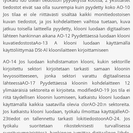
työkalu luo usean tiedoston pyydetyssä koossa, 2 yksittäiset
tiedostot eivät saa olla suurempia kuin pyydetty koko AO-10
Jos tilaa ei ole riittävästi sisältää kaikki monitiedostoisen
kuvan tiedostot, ja jos kohdelaitteen vaihtoa tuetaan, kuva
jatkuu toisella laitteella pyydetty, klooni luodaan digitaalisen
lähteen hankinnan aikana AO-12 Pyydettäessä luodaan klooni
kuvatiedostostaAo-13 A klooni luodaan käyttämällä
käyttöliittymää DSt-Al kloonilaitteen kirjoittamiseen
AO-14 Jos luodaan kohdistamaton klooni, kukin sektorille
kirjoitettu sektori kirjoitetaan tarkasti samaan kloonin
levyosoitteeseen, jonka sektori varattu digitaalisessa
lähteessäAO-17 Pyydettäessä kloonin kohdelaitteen 12
ylimääräisiä sektoreita ei kirjoiteta. modifiedAO-19 Jos tila ei
riitä täydellisen kloonin luomiseen, katkaistu klooni luodaan
käyttämällä kaikkia saatavilla olevia clorAO-20:n sektoreita.
Jos katkaistu klooni luodaan, työkalu ilmoittaa käyttäjälleAO-
23tiedot on tallennettu tarkasti lokitiedostoonAO-24. Jos
työkalu suoritetaan rikosteknisesti turvallisessa
suoritusympäristössä, hankinnan jumittaa digitaalinen lähde.