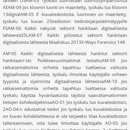
lähteen DSAM-03 Työkalu suoritetaan suoritusympäristössä
XEAM-04 Jos kloonin luonti on määritetty, työkalu luo kloonin
13digitalAM-05 If -kuvatiedostosta. luominen on määritetty,
työkalu luo kuvan 25tiedoston tiedostojärjestelmätyypille
FSAM-06 Kaikki näkyvät sektorit hankitaan digitaalisesta
lähteestä35LAM-07 Kaikki piilotetut sektorit hankitaan
digitaalisesta lähteestä Maaliskuu 2013X-Ways Forensics 148
AM-0S Kaikki digitaalisesta lähteestä hankitut sektorit
hankitaan/-sts PoikkeavuusVaatimat testattuAM-09 Jos
ratkaisemattomia virheitä tapahtuu luettaessa valitusta
digitaalisesta lähteestä, työkalu ilmoittaa käyttäjälle virheen
tyypistä ja sijainnista digitaalisessa lähteessäAM-10 Jos
ratkaisemattomia virheitä tapahtuu luettaessa valitusta
työkalu käyttää hyvänlaatuista täyttöä saavuttamattomien
tietojen kohdeobjektissaAO-01 Jos työkalu luo kuvatiedoston,
2AO-04:n edustamat tiedot Jos työkalu luo kuvatiedostoa ja
on kuvan kohdelaitteessa ei ole tarpeeksi tilaa kuvatiedoston
tallentamiseen, siitä tulee ilmoittaa käyttäjälle AO-05 Jos