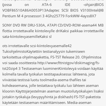
(jossa on ATA-6 IDE -ohjain)BIOS
VOBF86510A86A0053P13Adaptec SCSI BIOS V3100Intel@B
Pentium M 4 prosessori 3 4Ghz25779 ForkWW-4ayss8X7
SONY DVD RW DRU-530A, ATAPI CD/DVD-ROM-asema44 MB
flottia irrotettavalle kiintolevylle driKaksi paikkaa irrotettaville
sata-kiintolevyasemilleKaksi sl
ots irrotettavalle scsi-kiintolevyasemalle42
TukiohjelmistoKäytettiin testianalyysin tukemiseen
tarkoitettua ohjelmapakettia, FS-TST Release 20. Ohjelmistoa
voi saada osoitteesta http://wwwcfttnistgov/diskimaging/fs-
tst20zip4 3 Testiaseman luominenKiintolevyä voidaan käyttää
kolmella tavalla työkalun testitapauksessa: lähteenä, jota
viivästää testissä luotu toolmedia-asema thafiles tai
kohdeasemana, jolle testattava työkalu luo lähteen aseman
kloonin Käyttöjärjestelmän aseman muotoilutyökalujen lisäksi
joitakin työkaluja (levypyyhintä ja diskhash) FS-TST-paketista
käytetään testiaseman määrittämiseen. Media-aseman