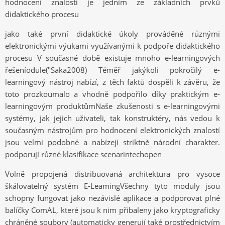
hodnocení znalostí je jedním ze základních prvků
didaktického procesu
jako také první didaktické úkoly prováděné různými
elektronickými výukami využívanými k podpoře didaktického
procesu V současné době existuje mnoho e-learningových
řešeníodule("Saka2008) Téměř jakýkoli pokročilý e-
learningový nástroj nabízí, z těch faktů dospěli k závěru, že
toto prozkoumalo a vhodně podpořilo díky praktickým e-
learningovým produktůmNaše zkušenosti s e-learningovými
systémy, jak jejich uživateli, tak konstruktéry, nás vedou k
současným nástrojům pro hodnocení elektronických znalostí
jsou velmi podobné a nabízejí striktně národní charakter.
podporují různé klasifikace scenarintechopen
Volně propojená distribuovaná architektura pro vysoce
škálovatelný systém E-LeamingVšechny tyto moduly jsou
schopny fungovat jako nezávislé aplikace a podporovat plné
balíčky ComAL, které jsou k nim přibaleny jako kryptograficky
chráněné soubory (automaticky generují také prostřednictvím