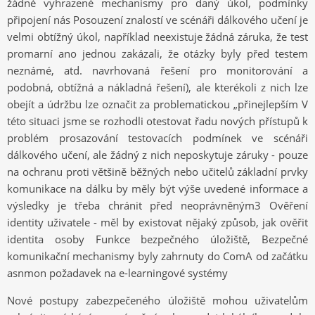
žádné vyhrazené mechanismy pro daný úkol, podmínky
připojení nás Posouzení znalostí ve scénáři dálkového učení je
velmi obtížný úkol, například neexistuje žádná záruka, že test
promarní ano jednou zakázali, že otázky byly před testem
neznámé, atd. navrhovaná řešení pro monitorování a
podobná, obtížná a nákladná řešení), ale kterékoli z nich lze
obejít a údržbu lze označit za problematickou „přinejlepším V
této situaci jsme se rozhodli otestovat řadu nových přístupů k
problém prosazování testovacích podmínek ve scénáři
dálkového učení, ale žádný z nich neposkytuje záruky - pouze
na ochranu proti většině běžných nebo učitelů základní prvky
komunikace na dálku by měly být výše uvedené informace a
výsledky je třeba chránit před neoprávněným3 Ověření
identity uživatele - měl by existovat nějaký způsob, jak ověřit
identita osoby Funkce bezpečného úložiště, Bezpečné
komunikační mechanismy byly zahrnuty do ComA od začátku
asnmon požadavek na e-learningové systémy
Nové postupy zabezpečeného úložiště mohou uživatelům