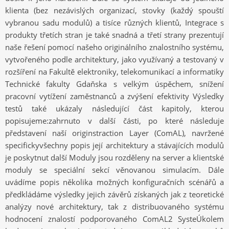
klienta (bez nezávislých organizací, stovky (každý spouští
vybranou sadu modulů) a tisíce různých klientů, Integrace s
produkty třetích stran je také snadná a třetí strany prezentují
naše řešení pomocí našeho originálního znalostního systému,
vytvořeného podle architektury, jako využívaný a testovaný v
rozšíření na Fakultě elektroniky, telekomunikací a informatiky
Technické fakulty Gdaňska s velkým úspěchem, snížení
pracovní vytížení zaměstnanců a zvýšení efektivity Výsledky
testů také ukázaly následující část kapitoly, kterou
popisujeme:zahrnuto v další části, po které následuje
představení naší originstraction Layer (ComAL), navržené
specifickyvšechny popis její architektury a stávajících modulů
je poskytnut další Moduly jsou rozděleny na server a klientské
moduly se speciální sekcí věnovanou simulacím. Dále
uvádíme popis několika možných konfiguračních scénářů a
předkládáme výsledky jejich závěrů získaných jak z teoretické
analýzy nové architektury, tak z distribuovaného systému
hodnocení znalostí podporovaného ComAL2 SysteÚkolem