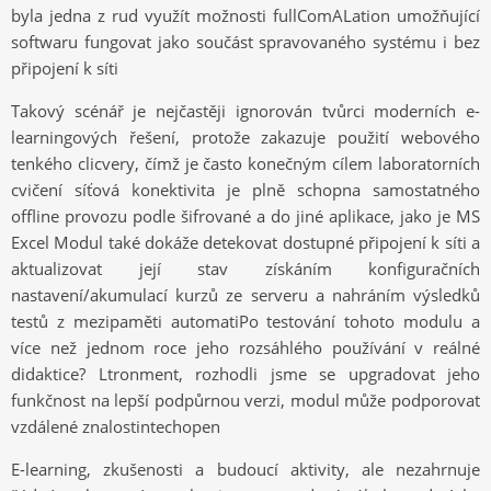
byla jedna z rud využít možnosti fullComALation umožňující
softwaru fungovat jako součást spravovaného systému i bez
připojení k síti
Takový scénář je nejčastěji ignorován tvůrci moderních e-
learningových řešení, protože zakazuje použití webového
tenkého clicvery, čímž je často konečným cílem laboratorních
cvičení síťová konektivita je plně schopna samostatného
offline provozu podle šifrované a do jiné aplikace, jako je MS
Excel Modul také dokáže detekovat dostupné připojení k síti a
aktualizovat její stav získáním konfiguračních
nastavení/akumulací kurzů ze serveru a nahráním výsledků
testů z mezipaměti automatiPo testování tohoto modulu a
více než jednom roce jeho rozsáhlého používání v reálné
didaktice? Ltronment, rozhodli jsme se upgradovat jeho
funkčnost na lepší podpůrnou verzi, modul může podporovat
vzdálené znalostintechopen
E-learning, zkušenosti a budoucí aktivity, ale nezahrnuje