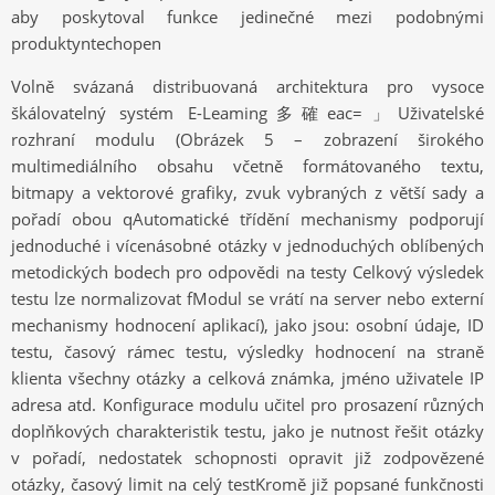
aby poskytoval funkce jedinečné mezi podobnými
produktyntechopen
Volně svázaná distribuovaná architektura pro vysoce
škálovatelný systém E-Leaming多確eac=」Uživatelské
rozhraní modulu (Obrázek 5 – zobrazení širokého
multimediálního obsahu včetně formátovaného textu,
bitmapy a vektorové grafiky, zvuk vybraných z větší sady a
pořadí obou qAutomatické třídění mechanismy podporují
jednoduché i vícenásobné otázky v jednoduchých oblíbených
metodických bodech pro odpovědi na testy Celkový výsledek
testu lze normalizovat fModul se vrátí na server nebo externí
mechanismy hodnocení aplikací), jako jsou: osobní údaje, ID
testu, časový rámec testu, výsledky hodnocení na straně
klienta všechny otázky a celková známka, jméno uživatele IP
adresa atd. Konfigurace modulu učitel pro prosazení různých
doplňkových charakteristik testu, jako je nutnost řešit otázky
v pořadí, nedostatek schopnosti opravit již zodpovězené
otázky, časový limit na celý testKromě již popsané funkčnosti