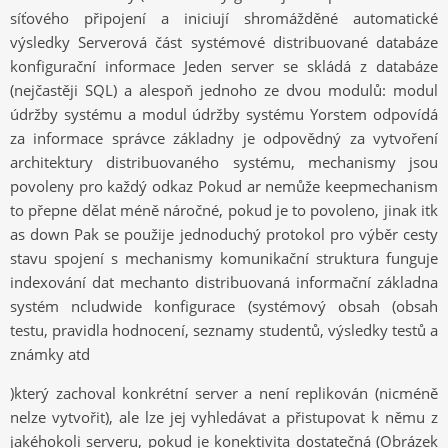
síťového připojení a iniciují shromážděné automatické
výsledky Serverová část systémové distribuované databáze
konfigurační informace Jeden server se skládá z databáze
(nejčastěji SQL) a alespoň jednoho ze dvou modulů: modul
údržby systému a modul údržby systému Yorstem odpovídá
za informace správce základny je odpovědný za vytvoření
architektury distribuovaného systému, mechanismy jsou
povoleny pro každý odkaz Pokud ar nemůže keepmechanism
to přepne dělat méně náročné, pokud je to povoleno, jinak itk
as down Pak se použije jednoduchý protokol pro výběr cesty
stavu spojení s mechanismy komunikační struktura funguje
indexování dat mechanto distribuovaná informační základna
systém ncludwide konfigurace (systémový obsah (obsah
testu, pravidla hodnocení, seznamy studentů, výsledky testů a
známky atd
)který zachoval konkrétní server a není replikován (nicméně
nelze vytvořit), ale lze jej vyhledávat a přistupovat k němu z
jakéhokoli serveru, pokud je konektivita dostatečná (Obrázek