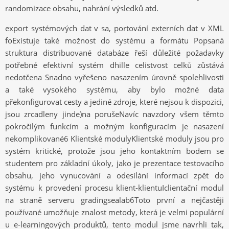
randomizace obsahu, nahrání výsledků atd.
export systémových dat v sa, portování externích dat v XML
foExistuje také možnost do systému a formátu Popsaná
struktura distribuované databáze řeší důležité požadavky
potřebné efektivní systém dhille celistvost celků zůstává
nedotčena Snadno vyřešeno nasazením úrovně spolehlivosti
a také vysokého systému, aby bylo možné data
překonfigurovat cesty a jediné zdroje, které nejsou k dispozici,
jsou zrcadleny jinde)na porušeNavíc navzdory všem těmto
pokročilým funkcím a možným konfiguracím je nasazení
nekomplikované6 Klientské modulyKlientské moduly jsou pro
systém kritické, protože jsou jeho kontaktním bodem se
studentem pro základní úkoly, jako je prezentace testovacího
obsahu, jeho vynucování a odesílání informací zpět do
systému k provedení procesu klient-klientuIclientační modul
na straně serveru gradingsealab6Toto první a nejčastěji
používané umožňuje znalost metody, která je velmi populární
u e-learningových produktů, tento modul jsme navrhli tak,