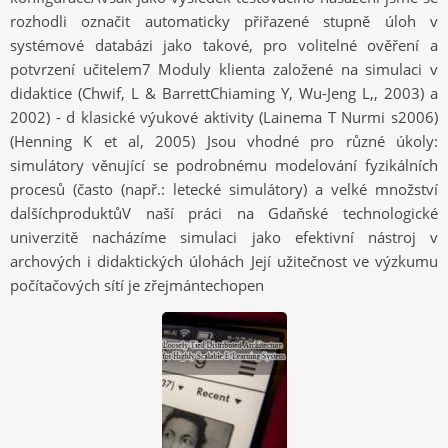
rozhodli označit automaticky přiřazené stupně úloh v
systémové databázi jako takové, pro volitelné ověření a
potvrzení učitelem7 Moduly klienta založené na simulaci v
didaktice (Chwif, L & BarrettChiaming Y, Wu-Jeng L,, 2003) a
2002) - d klasické výukové aktivity (Lainema T Nurmi s2006)
(Henning K et al, 2005) Jsou vhodné pro různé úkoly:
simulátory věnující se podrobnému modelování fyzikálních
procesů (často (např.: letecké simulátory) a velké množství
dalšíchproduktůV naší práci na Gdaňské technologické
univerzitě nacházíme simulaci jako efektivní nástroj v
archových i didaktických úlohách Její užitečnost ve výzkumu
počítačových sítí je zřejmántechopen