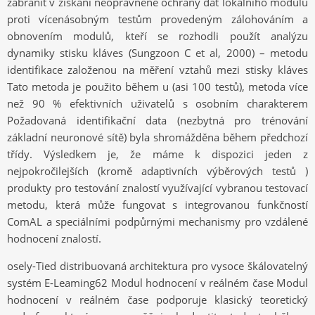
zabránit v získání neoprávněné ochrany dat lokálního modulu
proti vícenásobným testům provedeným zálohováním a
obnovením modulů, kteří se rozhodli použít analýzu
dynamiky stisku kláves (Sungzoon C et al, 2000) – metodu
identifikace založenou na měření vztahů mezi stisky kláves
Tato metoda je použito během u (asi 100 testů), metoda více
než 90 % efektivních uživatelů s osobním charakterem
Požadovaná identifikační data (nezbytná pro trénování
základní neuronové sítě) byla shromážděna během předchozí
třídy. Výsledkem je, že máme k dispozici jeden z
nejpokročilejších (kromě adaptivních výběrových testů )
produkty pro testování znalostí využívající vybranou testovací
metodu, která může fungovat s integrovanou funkčností
ComAL a speciálními podpůrnými mechanismy pro vzdálené
hodnocení znalostí.
osely-Tied distribuovaná architektura pro vysoce škálovatelný
systém E-Leaming62 Modul hodnocení v reálném čase Modul
hodnocení v reálném čase podporuje klasický teoretický