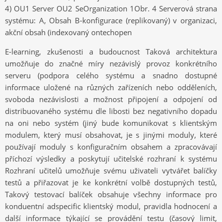
4) OU1 Server OU2 SeOrganization 1Obr. 4 Serverová strana
systému: A, Obsah B-konfigurace (replikovaný) v organizaci,
akční obsah (indexovaný ontechopen
E-learning, zkušenosti a budoucnost Taková architektura
umožňuje do značné míry nezávislý provoz konkrétního
serveru (podpora celého systému a snadno dostupné
informace uložené na různých zařízeních nebo odděleních,
svoboda nezávislosti a možnost připojení a odpojení od
distribuovaného systému dle libosti bez negativního dopadu
na oni nebo systém (jiný bude komunikovat s klientským
modulem, který musí obsahovat, je s jinými moduly, které
používají moduly s konfiguračním obsahem a zpracovávají
příchozí výsledky a poskytují učitelské rozhraní k systému
Rozhraní učitelů umožňuje svému uživateli vytvářet balíčky
testů a přiřazovat je ke konkrétní volbě dostupných testů,
Takový testovací balíček obsahuje všechny informace pro
konduentní adspecific klientský modul, pravidla hodnocení a
další informace týkající se provádění testu (časový limit,