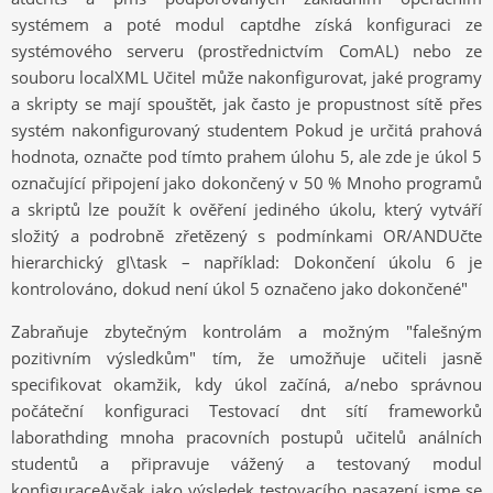
systémem a poté modul captdhe získá konfiguraci ze
systémového serveru (prostřednictvím ComAL) nebo ze
souboru localXML Učitel může nakonfigurovat, jaké programy
a skripty se mají spouštět, jak často je propustnost sítě přes
systém nakonfigurovaný studentem Pokud je určitá prahová
hodnota, označte pod tímto prahem úlohu 5, ale zde je úkol 5
označující připojení jako dokončený v 50 % Mnoho programů
a skriptů lze použít k ověření jediného úkolu, který vytváří
složitý a podrobně zřetězený s podmínkami OR/ANDUčte
hierarchický gI\task – například: Dokončení úkolu 6 je
kontrolováno, dokud není úkol 5 označeno jako dokončené"
Zabraňuje zbytečným kontrolám a možným "falešným
pozitivním výsledkům" tím, že umožňuje učiteli jasně
specifikovat okamžik, kdy úkol začíná, a/nebo správnou
počáteční konfiguraci Testovací dnt sítí frameworků
laborathding mnoha pracovních postupů učitelů análních
studentů a připravuje vážený a testovaný modul
konfiguraceAvšak jako výsledek testovacího nasazení jsme se