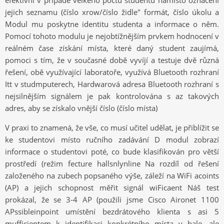
efektivní v případě velkého počtu studentů namísto označení
jejich seznamu (číslo xrow/číslo židle" formát, číslo úkolu a
Modul mu poskytne identitu studenta a informace o něm.
Pomocí tohoto modulu je nejobtížnějším prvkem hodnocení v
reálném čase získání místa, které daný student zaujímá,
pomoci s tím, že v současné době vyvíjí a testuje dvě různá
řešení, obě využívající laboratoře, využívá Bluetooth rozhraní
Itt v studmputerech, Hardwarová adresa Bluetooth rozhraní s
nejsilnějším signálem je pak kontrolována s az takových
adres, aby se získalo vnější číslo (číslo místa)
V praxi to znamená, že vše, co musí učitel udělat, je přiblížit se
ke studentovi místo ručního zadávání D modul zobrazí
informace o studentovi poté, co bude klasifikován pro větší
prostředí (režim fecture hallsnlynline Na rozdíl od řešení
založeného na zubech popsaného výše, záleží na WiFi acoints
(AP) a jejich schopnost měřit signál wiFicaent Náš test
prokázal, že se 3-4 AP (použili jsme Cisco Aironet 1100
APssibleinpoint umístění bezdrátového klienta s asi 5
mufficientem k identifikaci konkrétního místa v hale, ale