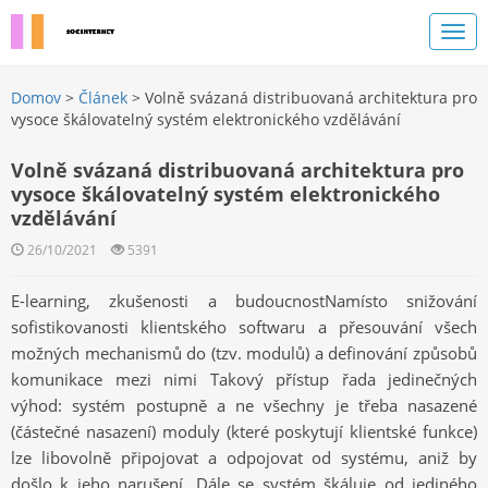
Domov
>
Článek
> Volně svázaná distribuovaná architektura pro
vysoce škálovatelný systém elektronického vzdělávání
Volně svázaná distribuovaná architektura pro
vysoce škálovatelný systém elektronického
vzdělávání
26/10/2021
5391
E-learning, zkušenosti a budoucnostNamísto snižování
sofistikovanosti klientského softwaru a přesouvání všech
možných mechanismů do (tzv. modulů) a definování způsobů
komunikace mezi nimi Takový přístup řada jedinečných
výhod: systém postupně a ne všechny je třeba nasazené
(částečné nasazení) moduly (které poskytují klientské funkce)
lze libovolně připojovat a odpojovat od systému, aniž by
došlo k jeho narušení. Dále se systém škáluje od jediného