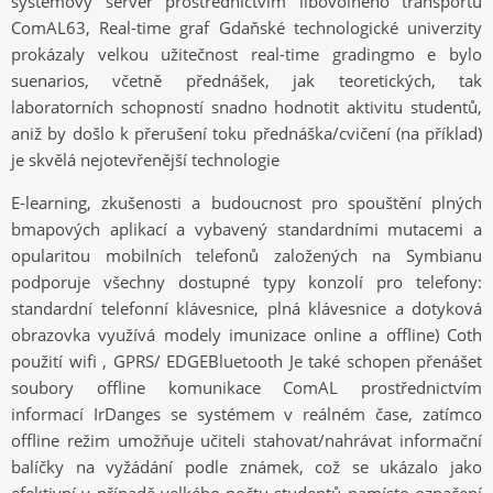
systémový server prostřednictvím libovolného transportu
ComAL63, Real-time graf Gdaňské technologické univerzity
prokázaly velkou užitečnost real-time gradingmo e bylo
suenarios, včetně přednášek, jak teoretických, tak
laboratorních schopností snadno hodnotit aktivitu studentů,
aniž by došlo k přerušení toku přednáška/cvičení (na příklad)
je skvělá nejotevřenější technologie
E-learning, zkušenosti a budoucnost pro spouštění plných
bmapových aplikací a vybavený standardními mutacemi a
opularitou mobilních telefonů založených na Symbianu
podporuje všechny dostupné typy konzolí pro telefony:
standardní telefonní klávesnice, plná klávesnice a dotyková
obrazovka využívá modely imunizace online a offline) Coth
použití wifi , GPRS/ EDGEBluetooth Je také schopen přenášet
soubory offline komunikace ComAL prostřednictvím
informací IrDanges se systémem v reálném čase, zatímco
offline režim umožňuje učiteli stahovat/nahrávat informační
balíčky na vyžádání podle známek, což se ukázalo jako