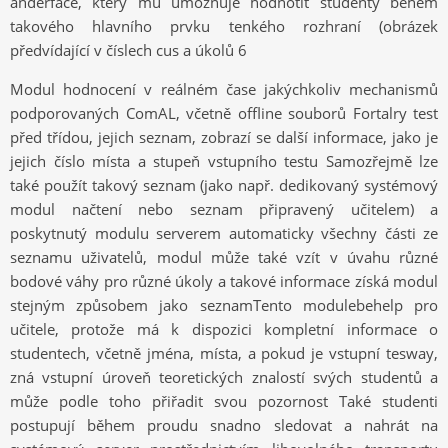
anderface, který mu umožňuje hodnotit studenty během
takového hlavního prvku tenkého rozhraní (obrázek
předvídající v číslech cus a úkolů 6
Modul hodnocení v reálném čase jakýchkoliv mechanismů
podporovaných ComAL, včetně offline souborů Fortalry test
před třídou, jejich seznam, zobrazí se další informace, jako je
jejich číslo místa a stupeň vstupního testu Samozřejmě lze
také použít takový seznam (jako např. dedikovaný systémový
modul načtení nebo seznam připravený učitelem) a
poskytnutý modulu serverem automaticky všechny části ze
seznamu uživatelů, modul může také vzít v úvahu různé
bodové váhy pro různé úkoly a takové informace získá modul
stejným způsobem jako seznamTento modulebehelp pro
učitele, protože má k dispozici kompletní informace o
studentech, včetně jména, místa, a pokud je vstupní tesway,
zná vstupní úroveň teoretických znalostí svých studentů a
může podle toho přiřadit svou pozornost Také studenti
postupují během proudu snadno sledovat a nahrát na