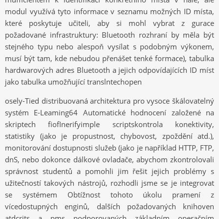
modul využívá tyto informace v seznamu možných ID místa,
které poskytuje učiteli, aby si mohl vybrat z gurace
požadované infrastruktury: Bluetooth rozhraní by měla být
stejného typu nebo alespoň vysílat s podobným výkonem,
musí být tam, kde nebudou přenášet tenké formace), tabulka
hardwarových adres Bluetooth a jejich odpovídajících ID míst
jako tabulka umožňující translntechopen
osely-Tied distribuovaná architektura pro vysoce škálovatelný
systém E-Leaming64 Automatické hodnocení založené na
skriptech fiofInerifyimple scriptskontrola konektivity,
statistiky (jako je propustnost, chybovost, zpoždění atd.),
monitorování dostupnosti služeb (jako je například HTTP, FTP,
dnS, nebo dokonce dálkové ovladače, abychom zkontrolovali
správnost studentů a pomohli jim řešit jejich problémy s
užitečností takových nástrojů, rozhodli jsme se je integrovat
se systémem Obtížnost tohoto úkolu pramení z
vícedostupných enginů, dalších požadovaných knihoven
atdcrits a pms podporovaných základním operačním