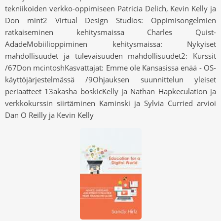
tekniikoiden verkko-oppimiseen Patricia Delich, Kevin Kelly ja
Don mint2 Virtual Design Studios: Oppimisongelmien
ratkaiseminen kehitysmaissa Charles Quist-
AdadeMobiilioppiminen kehitysmaissa: Nykyiset
mahdollisuudet ja tulevaisuuden mahdollisuudet2: Kurssit
/67Don mcintoshKasvattajat: Emme ole Kansasissa enää - OS-
käyttöjärjestelmässä /9Ohjauksen suunnittelun yleiset
periaatteet 13akasha boskicKelly ja Nathan Hapkeculation ja
verkkokurssin siirtäminen Kaminski ja Sylvia Curried arvioi
Dan O Reilly ja Kevin Kelly