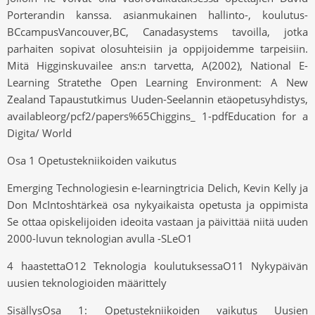
Porterandin kanssa. asianmukainen hallinto-, koulutus-
BCcampusVancouver,BC, Canadasystems tavoilla, jotka
parhaiten sopivat olosuhteisiin ja oppijoidemme tarpeisiin.
Mitä Higginskuvailee ans:n tarvetta, A(2002), National E-
Learning Stratethe Open Learning Environment: A New
Zealand Tapaustutkimus Uuden-Seelannin etäopetusyhdistys,
availableorg/pcf2/papers%65Chiggins_ 1-pdfEducation for a
Digita/ World
Osa 1 Opetustekniikoiden vaikutus
Emerging Technologiesin e-learningtricia Delich, Kevin Kelly ja
Don McIntoshtärkeä osa nykyaikaista opetusta ja oppimista
Se ottaa opiskelijoiden ideoita vastaan ​​ja päivittää niitä uuden
2000-luvun teknologian avulla -SLeO1
4 haastettaO12 Teknologia koulutuksessaO11 Nykypäivän
uusien teknologioiden määrittely
SisällysOsa 1: Opetustekniikoiden vaikutus Uusien