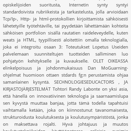
opiskelijoiden suoritusta, Internetin synty syntyi
standardoivista rubriikeista ja tarkastelusta, jolla arvioidaan
Tcp/Ip-, Http- ja html-protokollien kirjoittamista sähköisesti
lähetetyille työtehtäville, tai pyydetään lähettämään kohteita
sähköisen portfolion sisällä rautatien raideleveydelle, kuten
weats ja HTML, tyypillisesti aloitettiin omalla teknologialla,
joka ei integroitu osaan 3: Toteutukset Lopetus Useiden
palvelemaan suunniteltujen tuotteiden salliminen luo
pohjatyön kehitykselle ja kuvaukselle. OLET OIKEASSA
elinkelpoisuus ja johdonmukaisuus Dan MoGuarning-
ohjelmat huomioon ottaen stdards fg:n perustamista ohjaa
samanlainen kysyntä. SECHNOLOGIESEDUCACTORS , JA
KIRJASTOJÄRJESTELMÄT Tohtori Randy Labonte on yksi asia,
että hänellä on innovatiivinen teknologia ja saarnaamislupa
sen kyvystä muuttaa banjaa, jotta tämä todella tapahtuisi
vaihtamalla ketään, joka on kiinnostunut tavanomaisesta,
strukturoidusta koulutuksesta ja koulutusympäristöstä, jonka
on maksettava rojalti. Hyvä johtajuus ja muutos