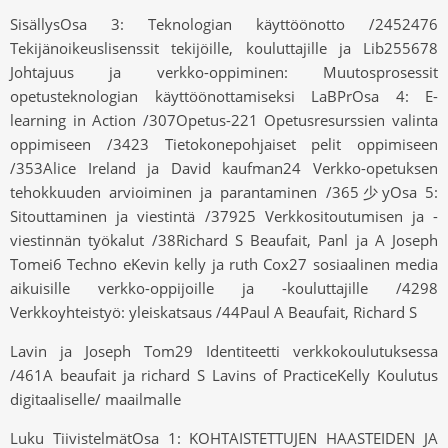
SisällysOsa 3: Teknologian käyttöönotto /2452476
Tekijänoikeuslisenssit tekijöille, kouluttajille ja Lib255678
Johtajuus ja verkko-oppiminen: Muutosprosessit
opetusteknologian käyttöönottamiseksi LaBPrOsa 4: E-
learning in Action /307Opetus-221 Opetusresurssien valinta
oppimiseen /3423 Tietokonepohjaiset pelit oppimiseen
/353Alice Ireland ja David kaufman24 Verkko-opetuksen
tehokkuuden arvioiminen ja parantaminen /365少yOsa 5:
Sitouttaminen ja viestintä /37925 Verkkositoutumisen ja -
viestinnän työkalut /38Richard S Beaufait, Panl ja A Joseph
Tomei6 Techno eKevin kelly ja ruth Cox27 sosiaalinen media
aikuisille verkko-oppijoille ja -kouluttajille /4298
Verkkoyhteistyö: yleiskatsaus /44Paul A Beaufait, Richard S
Lavin ja Joseph Tom29 Identiteetti verkkokoulutuksessa
/461A beaufait ja richard S Lavins of PracticeKelly Koulutus
digitaaliselle/ maailmalle
Luku TiivistelmätOsa 1: KOHTAISTETTUJEN HAASTEIDEN JA