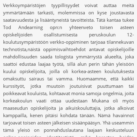
Verkkoympäristöjen tyypillisyydet voivat auttaa meitä
ymmärtämään tarkasti, molemmissa on kyse joustavasta
saatavuudesta ja lisääntyneistä tavoitteista. Tätä kantaa tukee
Tod Andearning opn:n yhteenveto toisen asteen
opiskelijoiden osallistumisesta peruskoulun 12-
koulutusympäristöön verkko-oppiminen tarjoaa tilannekuvan
technotista,näistä oppimisvaihtoehdot antavat opiskelijoille
mahdollisuuden saada tologista ymmärrystä alueelta, joka
saattoi edustaa laajaa työtä, sillä alun perin tähän yleisöön
kuului opiskelijoita, joilla oli korkea-asteen koulutuksesta
omaksuttu sairaus tai vamma. Huomaamme, että kaikki
kurssityöt, jotka muutoin joutuisivat puuttumaan tai
poikkeavat kouluista, kohtaavat monia samoja ongelmia, joita
korkeakoulun vaati ottaa uudestaan ​​Mukana oli myös
maaseudun opiskelijoita ja aikuiskouluttajia, jotka alkoivat
kamppailla, kenen pitäisi kohdata tänään. Nämä havainnot
tarjoavat toisen asteen jälkeisen sisäänpääsyn. Yhä useammin
tämä yleisö on ponnahduslautana laajaan keskusteluun