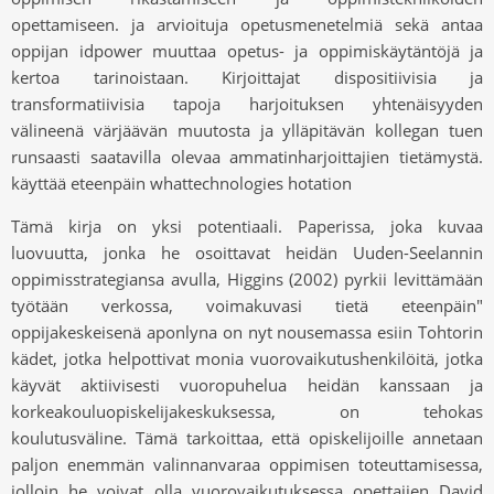
opettamiseen. ja arvioituja opetusmenetelmiä sekä antaa
oppijan idpower muuttaa opetus- ja oppimiskäytäntöjä ja
kertoa tarinoistaan. Kirjoittajat dispositiivisia ja
transformatiivisia tapoja harjoituksen yhtenäisyyden
välineenä värjäävän muutosta ja ylläpitävän kollegan tuen
runsaasti saatavilla olevaa ammatinharjoittajien tietämystä.
käyttää eteenpäin whattechnologies hotation
Tämä kirja on yksi potentiaali. Paperissa, joka kuvaa
luovuutta, jonka he osoittavat heidän Uuden-Seelannin
oppimisstrategiansa avulla, Higgins (2002) pyrkii levittämään
työtään verkossa, voimakuvasi tietä eteenpäin"
oppijakeskeisenä aponlyna on nyt nousemassa esiin Tohtorin
kädet, jotka helpottivat monia vuorovaikutushenkilöitä, jotka
käyvät aktiivisesti vuoropuhelua heidän kanssaan ja
korkeakouluopiskelijakeskuksessa, on tehokas
koulutusväline. Tämä tarkoittaa, että opiskelijoille annetaan
paljon enemmän valinnanvaraa oppimisen toteuttamisessa,
jolloin he voivat olla vuorovaikutuksessa opettajien David