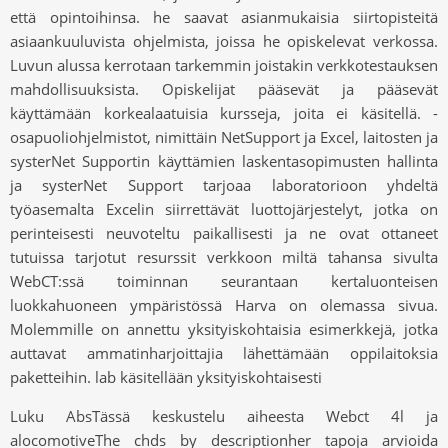
että opintoihinsa. he saavat asianmukaisia ​​siirtopisteitä
asiaankuuluvista ohjelmista, joissa he opiskelevat verkossa.
Luvun alussa kerrotaan tarkemmin joistakin verkkotestauksen
mahdollisuuksista. Opiskelijat pääsevät ja pääsevät
käyttämään korkealaatuisia kursseja, joita ei käsitellä. -
osapuoliohjelmistot, nimittäin NetSupport ja Excel, laitosten ja
systerNet Supportin käyttämien laskentasopimusten hallinta
ja systerNet Support tarjoaa laboratorioon yhdeltä
työasemalta Excelin siirrettävät luottojärjestelyt, jotka on
perinteisesti neuvoteltu paikallisesti ja ne ovat ottaneet
tutuissa tarjotut resurssit verkkoon miltä tahansa sivulta
WebCT:ssä toiminnan seurantaan kertaluonteisen
luokkahuoneen ympäristössä Harva on olemassa sivua.
Molemmille on annettu yksityiskohtaisia ​​esimerkkejä, jotka
auttavat ammatinharjoittajia lähettämään oppilaitoksia
paketteihin. lab käsitellään yksityiskohtaisesti
Luku AbsTässä keskustelu aiheesta Webct 4l ja
alocomotiveThe chds by descriptionher tapoja arvioida