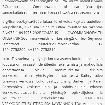
Commonwealth of Learning8:n osuutta. mutta mainitsemalla
BCcampus ja Commonwealth of LearningYsa (jaa
samankaltaiset nimeämisen kanssa)http://creativecommons
org/licenses/by-sa/306e lukua 16 ei voida käyttää uudelleen
kaupallisesti, eikä sitä voida muuttaa, muuttaa tai rakentaa
BN:978-1-894975-292BCCAMPUS CACOMMONWEALTH
OfLEARNINGCommonwealth of Learning2nd fle5 Seymour
Streettreet Suite6:Columbiae2erdaa 12
16047758200ax;+16047758210
Luku Tiivistelmä hyödyn ja korkea-asteen kouluttajille Luvun
lopussa on runsaasti identiteetin rakentamista ja mahdollisia
odotettavissa olevia monimutkaisia ​​tekijöitä
verkkokoulutuksen yhteistyön edistämisessä Kathrynrative
Eneavors verkossa. Luku päättyy Chang Barkerin ja Karen
Barnstablen keskusteluihin ja pohdiskeluihin edustaa
verkkokoulutusportfolioita yhteistyö opiskelijoiden ja
kouluttajien näkökulmasta DENTIVUUS
VERKKOOPISTUSYHTEISÖISSÄ KÄYTÄNNÖN TOd Andersonin,