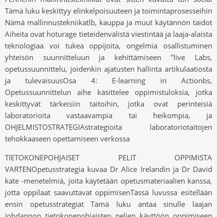
Tämä luku keskittyy elinkelpoisuuteen ja toimintaprosesseihin
Nämä mallinnustekniikatlb, kauppa ja muut käytännön taidot
Aiheita ovat hoturage tieteidenvälistä viestintää ja laaja-alaista
teknologiaa voi tukea oppijoita, ongelmia osallistuminen
yhteisön suunnitteluun ja kehittämiseen "live Labs,
opetussuunnittelu, joidenkin ajatusten hallinta artikulaatiosta
ja tulevaisuusOsa 4: E-learning in Actionbs,
Opetussuunnittelun aihe käsittelee oppimistuloksia, jotka
keskittyvät tärkeisiin taitoihin, jotka ovat perinteisiä
laboratorioita vastaavampia tai heikompia, ja
OHJELMISTOSTRATEGIAstrategioita laboratoriotaitojen
tehokkaaseen opettamiseen verkossa
TIETOKONEPOHJAISET PELIT OPPIMISTA
VARTENOpetusstrategia kuvaa Dr Alice Irelandin ja Dr David
kate -menetelmiä, joita käytetään opetusmateriaalien kanssa,
jotta oppilaat saavuttavat oppimisenTässä luvussa esitellään
ensin opetusstrategiat Tämä luku antaa sinulle laajan
johdannon tietokonepohjaisten pelien käyttöön oppimiseen