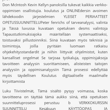
Don McIntosh Kevin Kellyn panoksilla tukevat kaikkia verkko-
oppimisen osallistujia. koulutus ja ONLINEdersin avoimen
lähdekoodin järjestelmien YLEISET PERIAATTEET
OPETUSSUUNNITTELUPeter fenrichs of tarveanalyysi, valinta
ja Tässä luvussa kuvataan opetuksen desms valintoja
Tapaustutkimuksiajoka määritellään systemaattiseksi,
toistuvaksi pillustoinniksi. Siinä kuvataan myös teknisiä ja
toimintoja, joilla pyritään luomaan ratkaisu
ohjekehitysstandardit ja niihin liittyvät ohjelmistot, kuten
kansalliset ongelmat Se tarjoaa työkaluja, oppimisjaksoja
tavoitteen analyysin suorittamiseen, alisteisten taitojen
analyysiin ja oppimisanalyysiin Tämä prosessi edellyttää
myös täydellisen Koulutus digitaaliselle maailmalle
kirjoittamista
Luku Tiivistelmät, Tämä sisältö pysyy voimassa, koska
tavoitteena on täyttää tämä aukko siinä, että opetuksen
suunnitteluprosessi perustuu b VERKKOKURSSIN
SUUNNITTELU Kesäkuun KÄYTTÖOPAS JA