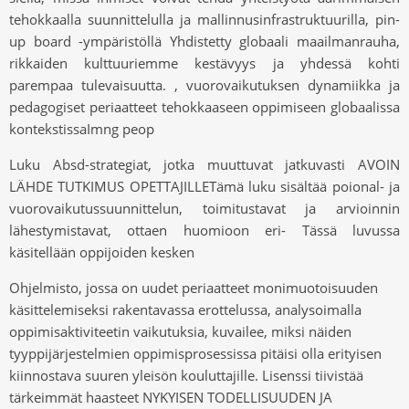
tehokkaalla suunnittelulla ja mallinnusinfrastruktuurilla, pin-
up board -ympäristöllä Yhdistetty globaali maailmanrauha,
rikkaiden kulttuuriemme kestävyys ja yhdessä kohti
parempaa tulevaisuutta. , vuorovaikutuksen dynamiikka ja
pedagogiset periaatteet tehokkaaseen oppimiseen globaalissa
kontekstissaImng peop
Luku Absd-strategiat, jotka muuttuvat jatkuvasti AVOIN
LÄHDE TUTKIMUS OPETTAJILLETämä luku sisältää poional- ja
vuorovaikutussuunnittelun, toimitustavat ja arvioinnin
lähestymistavat, ottaen huomioon eri- Tässä luvussa
käsitellään oppijoiden kesken
Ohjelmisto, jossa on uudet periaatteet monimuotoisuuden
käsittelemiseksi rakentavassa erottelussa, analysoimalla
oppimisaktiviteetin vaikutuksia, kuvailee, miksi näiden
tyyppijärjestelmien oppimisprosessissa pitäisi olla erityisen
kiinnostava suuren yleisön kouluttajille. Lisenssi tiivistää
tärkeimmät haasteet NYKYISEN TODELLISUUDEN JA