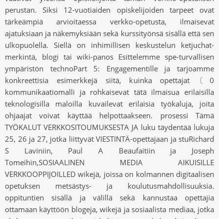
perustan. Siksi 12-vuotiaiden opiskelijoiden tarpeet ovat
tärkeämpiä arvioitaessa verkko-opetusta, ilmaisevat
ajatuksiaan ja näkemyksiään sekä kurssityönsä sisällä että sen
ulkopuolella. Siellä on inhimillisen keskustelun ketjuchat-
merkintä, blogi tai wiki-panos Esittelemme spe-turvallisen
ympäristön technoPart 5: Engagementille ja tarjoamme
konkreettisia esimerkkejä siitä, kuinka opettajat〔0
kommunikaatiomalli ja rohkaisevat tätä ilmaisua erilaisilla
teknologisilla maloilla kuvailevat erilaisia ​​työkaluja, joita
ohjaajat voivat käyttää helpottaakseen. prosessi Tämä
TYÖKALUT VERKKOSITOUMUKSESTA JA luku täydentää lukuja
25, 26 ja 27, jotka liittyvät VIESTINTÄ-opettajaan ja stuRichard
S Laviniin, Paul A Beaufaitiin ja Joseph
Tomeihin,SOSIAALINEN MEDIA AIKUISILLE
VERKKOOPPIJOILLED wikejä, joissa on kolmannen digitaalisen
opetuksen metsästys- ja koulutusmahdollisuuksia.
oppituntien sisällä ja välillä sekä kannustaa opettajia
ottamaan käyttöön blogeja, wikejä ja sosiaalista mediaa, jotka