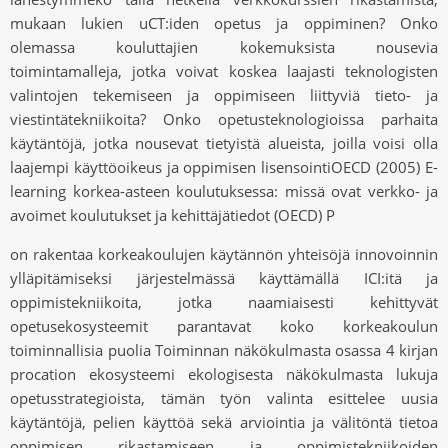
mukaan lukien uCT:iden opetus ja oppiminen? Onko
olemassa kouluttajien kokemuksista nousevia
toimintamalleja, jotka voivat koskea laajasti teknologisten
valintojen tekemiseen ja oppimiseen liittyviä tieto- ja
viestintätekniikoita? Onko opetusteknologioissa parhaita
käytäntöjä, jotka nousevat tietyistä alueista, joilla voisi olla
laajempi käyttöoikeus ja oppimisen lisensointiOECD (2005) E-
learning korkea-asteen koulutuksessa: missä ovat verkko- ja
avoimet koulutukset ja kehittäjätiedot (OECD) P
on rakentaa korkeakoulujen käytännön yhteisöjä innovoinnin
ylläpitämiseksi järjestelmässä käyttämällä ICI:itä ja
oppimistekniikoita, jotka naamiaisesti kehittyvät
opetusekosysteemit parantavat koko korkeakoulun
toiminnallisia puolia Toiminnan näkökulmasta osassa 4 kirjan
procation ekosysteemi ekologisesta näkökulmasta lukuja
opetusstrategioista, tämän työn valinta esittelee uusia
käytäntöjä, pelien käyttöä sekä arviointia ja välitöntä tietoa
oppimisen rikastamiseen ja oppimistekniikoiden