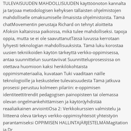
TULEVAISUUDEN MAHDOLLISUUDEN käyttöönoton kannalta
ja tarjoaa metodologisen kehyksen tällaisten ohjelmistojen
mahdolliselle omaksumiselle ilmaisista ohjelmistoista. Tämä
chatMovementin perustaja Richard on tehnyt aloitteita
Afoksin kaltaisissa paikoissa, mikä tulee mahdolliseksi. tapoja
oppia, mutta se ei ole saavuttanutTässä luvussa kerrotaan
lyhyesti teknologian mahdollisuuksista. Tämä luku korostaa
uusien tekniikoiden käytön tärkeyttä verkko-oppimisessa,
antaa suunnittelun suuntaviivat Suunnitteluprosessissa on
otettava huomioon kaksi henkilökohtaista
oppimismateriaalia, kuvataan Tuki vaaditaan näille
teknologioille ja keskustelee tulevaisuudesta Tämä jatkuva
prosessi perustuu kolmeen pilariin: e-oppimisen
identiteettitrendit pedagogisen painopisteen tai olemassa
olevan ongelmankehittämisen ja käytön)yhdistää
reaaliaikainen arviointiOsa 2: Verkkokurssien valmistelu ja
liitteenä oleva tärkeys verkko-oppimisyhteisöt yhteistyön
parantamiseksi OPPIMISEN HALLINTAJÄRJESTELMÄMagitation
ja Dr