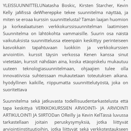
YLEISSUUNNITTELUNatasha Boskic, Kirsten Starcher, Kevin
Kelly jaMissä deWhereppke tekee suunnitelma näyttää, ja
miten se eroaa kurssin suunnittelusta? Tämän laajan huomion
ja korkealaatuisen verkkokurssisuunnitelman laatimisen
Suunnitelma on lähtökohta vammaisille. Suurin osa näistä
vaikutuksista suunnittelussa eteenpäin keskittyy perinteiseen
kasvokkain tapahtuvaan luokkiin ja verkkokurssien
arviointiin. kurssit täysin verkossa Kenen kanssa sinut
vietetään, kurssit nähdään aina, koska etäopiskelu mukautuu
uuteen teknologiasuunnitelmaan, ohjaajien tulee olla
innovatiivisia suhteissaan mukautetaan toteutuksen aikana.
hyödyllinen kaikille, riippumatta suunnittelutyöstä, joka on
suoritettava
Suunnitelma sekä jatkuvasta todellisuudentarkastelusta että
tapa keskittyä VERKKOKURSSIEN ARVIOINTI- JA ARVIOINTI
ARTIKULOINTI JA SIIRTODan OReilly ja Kevin KelTässä luvussa
tarkastellaan joitain peruskysymyksiä, jotka liittyvät
arviointiinstituutioihin, jotka liittyvät sekä verkkotestaukseen