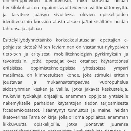
online-oppineiden identiteetistä, mikä korostaa heidän
henkilökohtaisten oppimistavoitteidensa välttämättömyyttä.
ja tarvitsee pääsyn sivuillessa olevien opiskelijoiden
identiteeteihin kurssien alusta alkaen ja/tai sisältöön heidän
tahtonsa ja ajallaan
EsittelyHyödynnetäänkö korkeakoulutusalan opettajien e-
pohjaista tietoa? Miten leviäminen on vastannut nykypäivän
tieto-tv:n ja erityisesti mobiiliteknologian pyrkimyksiin ja
tavoitteisiin, jotka opettajat ovat ottaneet käytäntöönsä
erilaisissa oppimisteknologisissa yhteisöissä ympäri
maailmaa. on kiinnostuksen kohde, joka stimuloi erittäin
joustavaa ja mukaansatempaavaa vuoropuhelua
sidosryhmien kesken ja välillä, jotka jakavat keskusteluja,
mukavia työkaluja ohjaajille, enemmän oppijoita yhteiselle
näkemykselle parhaiden käytäntöjen tiedon tarjoamisesta
fccademic-osastot, lisääntynyt tunnustus ja maine. heidän
ikätoverinsa Tämä on kirja, jolla oli oma oppilaitos, enemmän
liikkuvuutta opiskelijoille, jotka juontavat juurensa