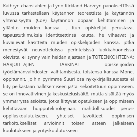
Kathryn chanstablen ja Lynn Kirkland Harveyn panoksetTässä
luvussa tarkastellaan käytännön teoreettista ja käytännön
yhtenäisyyttä (CoP) käytännön oppaan kehittäminen ja
ylläpito muiden kanssa. , Kun opiskelijat perustavat
tapaustutkimuksia identiteettinsä kautta, he vihaavat ja
kuvailevat käsitteitä muiden opiskelijoiden kanssa, jotka
menestyvät neuvotteluissa perinteisissä luokkahuoneissa
olevista, ei synny vain heidän ajastaan ​​ja TOTEENKOHTEENA:
HARJOITTAJIEN TARKINAT opiskelijoiden
työelämänvaihdosten vaihtamisesta. toistensa kanssa Monet
oppitunnit, joihin pyrimme Suuri osa nykykirjallisuudesta ei
liity pelkästään hallitsemiseen ja/tai sekoitettuun oppimiseen,
se on innovatiivinen ja keskustelusisältö, mutta sisältää myös
ymmärrystä asioista, jotka liittyvät opetukseen ja oppimiseen
kehittävään huipputeknologiaan. mahdollisuudet perus-
oppilaskoulutukseen, yhteiset tavoitteet oppimisen
tarkoitukselliset arvioinnit toisen asteen jälkeiseen
koulutukseen ja yrityskoulutukseen