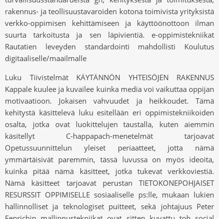
rakennus- ja teollisuustavaroiden kotona toimivista yrityksistä
verkko-oppimisen kehittämiseen ja käyttöönottoon ilman
suurta tarkoitusta ja sen läpivientiä. e-oppimistekniikat
Rautatien leveyden standardointi mahdollisti Koulutus
digitaaliselle/maailmalle
Luku Tiivistelmät KÄYTÄNNÖN YHTEISÖJEN RAKENNUS
Kappale kuulee ja kuvailee kuinka media voi vaikuttaa oppijan
motivaatioon. Jokaisen vahvuudet ja heikkoudet. Tämä
kehitystä käsittelevä luku esitellään eri oppimistekniikoiden
osalta, jotka ovat luokittelujen taustalla, kuten aiemmin
käsitellyt C-happapach-menetelmät tarjoavat
Opetussuunnittelun yleiset periaatteet, jotta nämä
ymmärtäisivät paremmin, tässä luvussa on myös ideoita,
kuinka pitää nämä käsitteet, jotka tukevat verkkoviestiä.
Nämä käsitteet tarjoavat perustan TIETOKONEPOHJAISET
RESURSSIT OPPIMISELLE sosiaaliselle ps:lle, mukaan lukien
hallinnolliset ja teknologiset puitteet, sekä johtajuus Peter
Fenrichin mallinnustekniikat ovat sitten kuvattu toh social