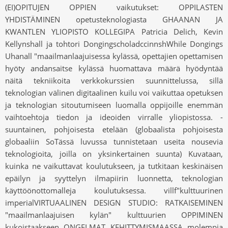
(EI)OPITUJEN OPPIEN vaikutukset: OPPILASTEN
YHDISTÄMINEN opetusteknologiasta GHAANAN JA
KWANTLEN YLIOPISTO KOLLEGIPA Patricia Delich, Kevin
Kellynshall ja tohtori DongingscholadccinnshWhile Dongings
Uhanall "maailmanlaajuisessa kylässä, opettajien opettamisen
hyöty andansaitse kylässä huomattava määrä hyödyntää
näitä tekniikoita verkkokurssien suunnittelussa, sillä
teknologian välinen digitaalinen kuilu voi vaikuttaa opetuksen
ja teknologian sitoutumiseen luomalla oppijoille enemmän
vaihtoehtoja tiedon ja ideoiden virralle yliopistossa. -
suuntainen, pohjoisesta etelään (globaalista pohjoisesta
globaaliin SoTässä luvussa tunnistetaan useita nousevia
teknologioita, joilla on yksinkertainen suunta) Kuvataan,
kuinka ne vaikuttavat koulutukseen, ja tutkitaan keskinäisen
epäilyn ja syyttelyn ilmapiirin luonnetta, teknologian
käyttöönottomalleja koulutuksessa. villf"kulttuurinen
imperialVIRTUAALINEN DESIGN STUDIO: RATKAISEMINEN
"maailmanlaajuisen kylän" kulttuurien OPPIMINEN
kukoistaakseen ONGELMAT KEHITTYMISMAASSA molempia