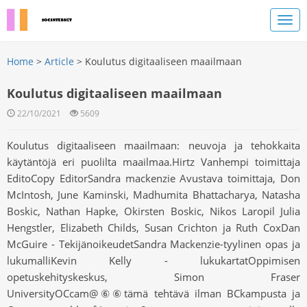
Home
>
Article
> Koulutus digitaaliseen maailmaan
Koulutus digitaaliseen maailmaan
22/10/2021
5609
Koulutus digitaaliseen maailmaan: neuvoja ja tehokkaita
käytäntöjä eri puolilta maailmaa.Hirtz Vanhempi toimittaja
EditoCopy EditorSandra mackenzie Avustava toimittaja, Don
McIntosh, June Kaminski, Madhumita Bhattacharya, Natasha
Boskic, Nathan Hapke, Okirsten Boskic, Nikos Laropil Julia
Hengstler, Elizabeth Childs, Susan Crichton ja Ruth CoxDan
McGuire - TekijänoikeudetSandra Mackenzie-tyylinen opas ja
lukumalliKevin Kelly - lukukartatOppimisen
opetuskehityskeskus, Simon Fraser
UniversityOCcam@⑥⑥tämä tehtävä ilman BCkampusta ja