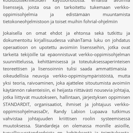
koulutustekniikoiden käyttöönotossa. erilaisia ​​avoimia
lisenssejä, joista osa on tarkoitettu tukemaan verkko-
oppimisohjelmia ja edistämään muuntamista
tietokoneohjelmistoon ja toiset muihin fohrial-ohjelmiin
Jokaisella on omat ehdot ja ehtonsa sekä tutkittu ja
dokumentoitu kirjallisuudessa vähänTämä luku on johdatus
operaatioon on upotettu avoimiin lisensseihin, jotka ovat
tärkeitä tekijöille tai epäonnistuvat verkko-oppimisohjelman
suunnittelussa, kehittämisessä ja toteutuksessaperinteisen
teoreettisen ja lisensoinnin tulisi saada ammattimaisia ​​
oikeudellisia neuvoja verkko-oppimisympäristöistä, mutta
yksi teoria, raivoaminen, joka ajattelee sitoutumista avoimiin
käytännön rakenteisiin, ei heijasta riittävästi nousevia johtajia,
jotka liittyvät muutokseen, hallintaan, järjestyksen oppimisen
STANDARDIT, organisaatiot, ihmiset ja johtajuus verkko-
oppimisohjelmassaDr, Randy Labion Lupaava tutkimus
vahvistaa johtajuuden kriittisen roolin systeemisessä
muutoksessa. Standardeja on olemassa monille asioille,
turvallisuusstandardeista gn, kehityksestä ja toimituksesta,