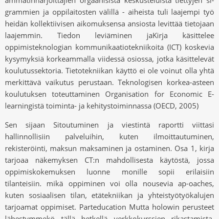
ammatinharjoittajien orgaanisista keskusteluista tiettyjen si-
grammien ja oppilaitosten välillä - aiheista tuli laajempi työ
heidän kollektiivisen aikomuksensa ansiosta levittää tietojaan
laajemmin. Tiedon leviäminen jaKirja käsittelee
oppimisteknologian kommunikaatiotekniikoita (ICT) koskevia
kysymyksiä korkeammalla viidessä osiossa, jotka käsittelevät
koulutussektoria. Tietotekniikan käyttö ei ole voinut olla yhtä
merkittävä vaikutus perustaan. Teknologisen korkea-asteen
koulutuksen toteuttaminen Organisation for Economic E-
learningistä toiminta- ja kehitystoiminnassa (OECD, 2005)
Sen sijaan Sitoutuminen ja viestintä raportti viittasi
hallinnollisiin palveluihin, kuten ilmoittautuminen,
rekisteröinti, maksun maksaminen ja ostaminen. Osa 1, kirja
tarjoaa näkemyksen CT:n mahdollisesta käytöstä, jossa
oppimiskokemuksen luonne monille sopii erilaisiin
tilanteisiin. mikä oppiminen voi olla nousevia ap-oaches,
kuten sosiaalisen tilan, etätekniikan ja yhteistyötyökalujen
tarjoamat oppimiset. Parteducation Mutta holowin perusteet
lähestymmekö tällä hetkellä verkkokurssien rikastamista,