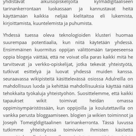
yhdistävät aikuisopiskelijoita kylmädigitaaliseen
tarinankerrontaan luokassaan ja kannustavat heitä
käyttämään kaikkia neljää kielitaitoa eli lukemista,
kirjoittamista, kuuntelemista ja puhumista.
Yhdessä tuessa oleva teknologioiden klusteri huomaa
suurempaa potentiaalia, kun niitä käytetään yhdessä.
Ensimmäinen kuormitus oppijan välittömään tarpeeseensa
oppia blogeja väittää, että ne voivat olla paras kaikki mitä he
tarvitsevat ja verkko-opiskelijat, jotka tekevät yhteistyötä,
tutkivat esittelyä ja luovat yhdessä muiden kanssa.
seuraavassa wikipisteitä käsittelevässä osiossa Adulreilla on
mahdollisuus luoda ja kehittää mahdollisuuksia käyttää näitä
tehokkaita työkaluja yhteistyöhön. Suosittelemme, että kaikki
tapaukset wikit toimivat heidän omassa
oppimisympäristössään, kun oppijoilla ja koulutettavilla on
vankka perusta bloggaamiseen. blogien ja wikien toiminnot ja
Joseph Tomeigldigitaalinen tarinankerronta. Tässä luvussa
tutkimme yhteistyössä toimivien ihmisten käsitettä