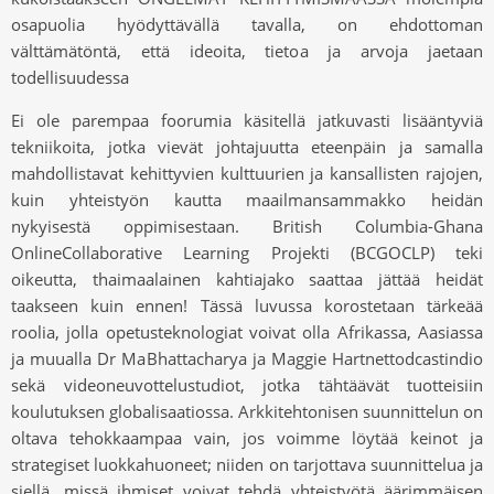
osapuolia hyödyttävällä tavalla, on ehdottoman
välttämätöntä, että ideoita, tietoa ja arvoja jaetaan
todellisuudessa
Ei ole parempaa foorumia käsitellä jatkuvasti lisääntyviä
tekniikoita, jotka vievät johtajuutta eteenpäin ja samalla
mahdollistavat kehittyvien kulttuurien ja kansallisten rajojen,
kuin yhteistyön kautta maailmansammakko heidän
nykyisestä oppimisestaan. British Columbia-Ghana
OnlineCollaborative Learning Projekti (BCGOCLP) teki
oikeutta, thaimaalainen kahtiajako saattaa jättää heidät
taakseen kuin ennen! Tässä luvussa korostetaan tärkeää
roolia, jolla opetusteknologiat voivat olla Afrikassa, Aasiassa
ja muualla Dr MaBhattacharya ja Maggie Hartnettodcastindio
sekä videoneuvottelustudiot, jotka tähtäävät tuotteisiin
koulutuksen globalisaatiossa. Arkkitehtonisen suunnittelun on
oltava tehokkaampaa vain, jos voimme löytää keinot ja
strategiset luokkahuoneet; niiden on tarjottava suunnittelua ja
siellä, missä ihmiset voivat tehdä yhteistyötä äärimmäisen