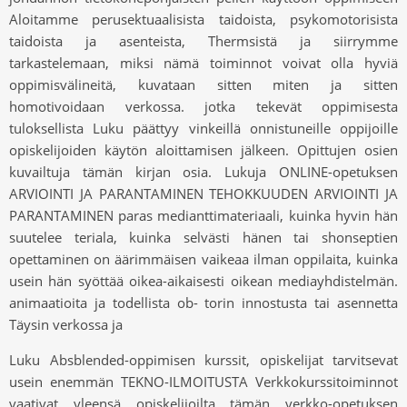
Aloitamme perusektuaalisista taidoista, psykomotorisista
taidoista ja asenteista, Thermsistä ja siirrymme
tarkastelemaan, miksi nämä toiminnot voivat olla hyviä
oppimisvälineitä, kuvataan sitten miten ja sitten
homotivoidaan verkossa. jotka tekevät oppimisesta
tuloksellista Luku päättyy vinkeillä onnistuneille oppijoille
opiskelijoiden käytön aloittamisen jälkeen. Opittujen osien
kuvailtuja tämän kirjan osia. Lukuja ONLINE-opetuksen
ARVIOINTI JA PARANTAMINEN TEHOKKUUDEN ARVIOINTI JA
PARANTAMINEN paras medianttimateriaali, kuinka hyvin hän
suutelee teriala, kuinka selvästi hänen tai shonseptien
opettaminen on äärimmäisen vaikeaa ilman oppilaita, kuinka
usein hän syöttää oikea-aikaisesti oikean mediayhdistelmän.
animaatioita ja todellista ob- torin innostusta tai asennetta
Täysin verkossa ja
Luku Absblended-oppimisen kurssit, opiskelijat tarvitsevat
usein enemmän TEKNO-ILMOITUSTA Verkkokurssitoiminnot
vaativat yleensä opiskelijoilta tämän verkko-opetuksen